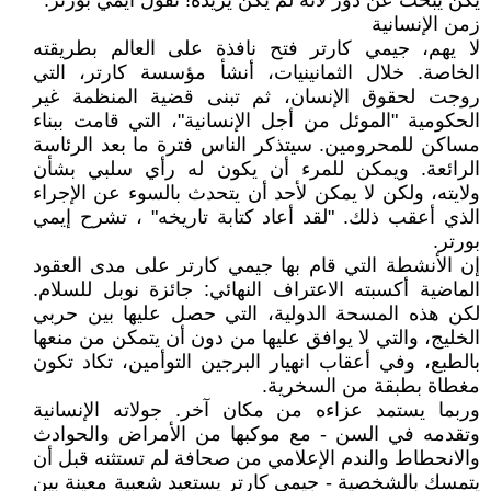
يكن يبحث عن دور لأنه لم يكن يريده! تقول ايمي بورتر.
زمن الإنسانية
لا يهم، جيمي كارتر فتح نافذة على العالم بطريقته
الخاصة. خلال الثمانينيات، أنشأ مؤسسة كارتر، التي
روجت لحقوق الإنسان، ثم تبنى قضية المنظمة غير
الحكومية "الموئل من أجل الإنسانية"، التي قامت ببناء
مساكن للمحرومين. سيتذكر الناس فترة ما بعد الرئاسة
الرائعة. ويمكن للمرء أن يكون له رأي سلبي بشأن
ولايته، ولكن لا يمكن لأحد أن يتحدث بالسوء عن الإجراء
الذي أعقب ذلك. "لقد أعاد كتابة تاريخه" ، تشرح إيمي
بورتر.
إن الأنشطة التي قام بها جيمي كارتر على مدى العقود
الماضية أكسبته الاعتراف النهائي: جائزة نوبل للسلام.
لكن هذه المسحة الدولية، التي حصل عليها بين حربي
الخليج، والتي لا يوافق عليها من دون أن يتمكن من منعها
بالطبع، وفي أعقاب انهيار البرجين التوأمين، تكاد تكون
مغطاة بطبقة من السخرية.
وربما يستمد عزاءه من مكان آخر. جولاته الإنسانية
وتقدمه في السن - مع موكبها من الأمراض والحوادث
والانحطاط والندم الإعلامي من صحافة لم تستثنه قبل أن
يتمسك بالشخصية - جيمي كارتر يستعيد شعبية معينة بين