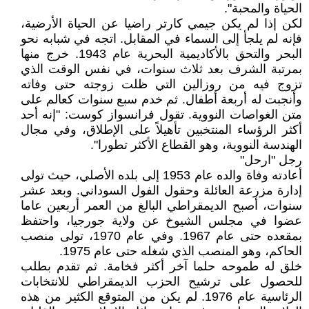
الحياة والمحبة".
لكن إذا لم يكن جيمي كارتر راضيا عن الحياة الأرضية،
فإنه لم يلجأ إلى السماء في المقابل. اتجه في شبابه نحو
البحر والتحق بالأكاديمية البحرية عام 1943. خرج منها
بمرتبة الشرف بعد ثلاث سنوات، في نفس الوقت الذي
تزوج فيه من روزالين التي ظلت زوجته حتى وفاته
وأنجبت له أربعة أطفال. ثم خدم سبع سنوات كعالم على
متن الغواصات النووية. تقول فرانسواز كوست: "إنه أحد
أكثر الرؤساء المنتخبين تأهيلاً على الإطلاق، وفي مجال
الهندسة النووية، وهو القطاع الأكثر تطورا".
رجل "ارحل"
أعادته وفاة والده عام 1953 إلى بلده الأصلي، حيث تولى
إدارة مزرعة العائلة وحقول الفول السوداني. وبعد عشر
سنوات، أصبح الديمقراطي البالغ من العمر أربعين عاما
عضوا في مجلس الشيوخ عن ولاية جورجيا، واحتفظ
بمقعده حتى عام 1967. وفي عام 1970، تولى منصب
الحاكم، وهو المنصب الذي شغله حتى عام 1975.
خلق له طموحه حلما آخر أكثر فخامة. ثم تقدم بطلب
للحصول على ترشيح الحزب الديمقراطي للانتخابات
الرئاسية عام 1976. لم يكن من المتوقع الكثير من هذه