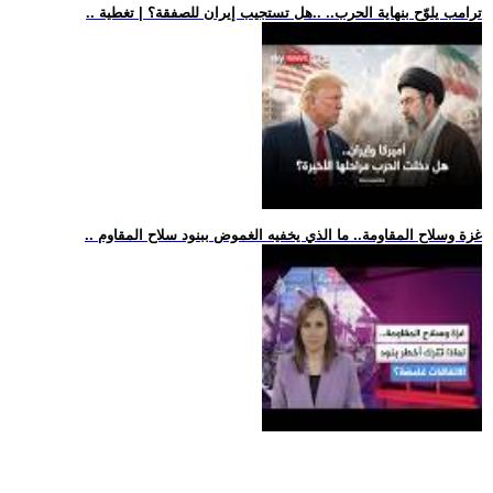
.. ترامب يلوّح بنهاية الحرب.. ..هل تستجيب إيران للصفقة؟ | تغطية
.. غزة وسلاح المقاومة.. ما الذي يخفيه الغموض ببنود سلاح المقاوم