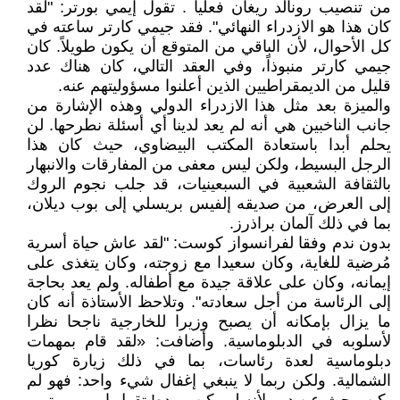
من تنصيب رونالد ريغان فعلياً . تقول إيمي بورتر: "لقد
كان هذا هو الازدراء النهائي". فقد جيمي كارتر ساعته في
كل الأحوال، لأن الباقي من المتوقع أن يكون طويلاً. كان
جيمي كارتر منبوذاً، وفي العقد التالي، كان هناك عدد
قليل من الديمقراطيين الذين أعلنوا مسؤوليتهم عنه.
والميزة بعد مثل هذا الازدراء الدولي وهذه الإشارة من
جانب الناخبين هي أنه لم يعد لدينا أي أسئلة نطرحها. لن
يحلم أبدا باستعادة المكتب البيضاوي، حيث كان هذا
الرجل البسيط، ولكن ليس معفى من المفارقات والانبهار
بالثقافة الشعبية في السبعينيات، قد جلب نجوم الروك
إلى العرض، من صديقه إلفيس بريسلي إلى بوب ديلان،
بما في ذلك آلمان براذرز.
بدون ندم وفقا لفرانسواز كوست: "لقد عاش حياة أسرية
مُرضية للغاية، وكان سعيدا مع زوجته، وكان يتغذى على
إيمانه، وكان على علاقة جيدة مع أطفاله. ولم يعد بحاجة
إلى الرئاسة من أجل سعادته". وتلاحظ الأستاذة أنه كان
ما يزال بإمكانه أن يصبح وزيرا للخارجية ناجحا نظرا
لأسلوبه في الدبلوماسية. وأضافت: «لقد قام بمهمات
دبلوماسية لعدة رئاسات، بما في ذلك زيارة كوريا
الشمالية. ولكن ربما لا ينبغي إغفال شيء واحد: فهو لم