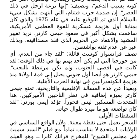
كونه بسبب الدعم"، وتضيف: "إنها نزعة ارحل في ذلك
العصر". إن صدمة حرب فيتنام، التي انتهت بشكل سيء
بالسلام الذي تم التوقيع عليه في عام 1975 والذي كان
بمثابة أول هزيمة عسكرية للقوة العظمى الأمريكية،
ساهمت بشكل أكبر في صعود جيمي كارتر. نريد تغيير
المشهد والابتعاد عن الحريم الذي فقد مصداقيته. وبذلك
عبر عن عدم ثقته بواشنطن.
تصف فرانسواز كوست قائلة: "لقد جاء من العدم، أي
من جورجيا التي لم يكن أحد يهتم بها في ذلك الوقت: لقد
كانت في أقصى الجنوب، ولم تكن مرتبطة بالنخب".
جيمي كارتر هو أيضا أول جنوبي يصل إلى قمة الولاية منذ
هزيمة الكونفدراليين في نهاية الحرب الأهلية.
وبعيداً عن هذه المسألة الإقليمية والتاريخية، تمتع جيمي
كارتر بميزة إضافية في نظر الناخبين الأميركيين. هذا
المتحدث المسكين ليس فخوراً. تؤكد إيمي بورتر: "لقد
كان تواضعه هو ما ميزه طوال حياته.
السقطات الأولى
السحر يعمل حتى نقطة معينة. ولأن الواقع السياسي في
الولايات المتحدة لا يتناسب تماماً مع فيلم "السيد سميث
في مجلس الشيوخ" للمخرج فرانك كابرا ــ وهو الفيلم