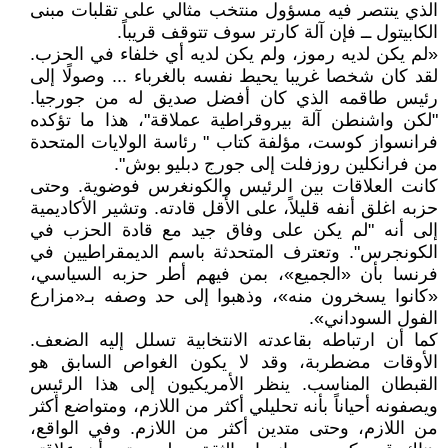
الذي ينتصر فيه مسؤول منتخب مثالي على تقلبات مبنى
الكابيتول ــ فإن آلة كارتر سوف تتوقف قريباً.
«لم يكن لديه رموز، ولم يكن لديه أي خلفاء في الحزب.
لقد كان شخصا غريبا يحيط نفسه بالغرباء ... وصولًا إلى
رئيس طاقمه الذي كان أفضل صديق له من جورجيا.
"لكن واشنطن آلة بيروقراطية عملاقة"، هذا ما تؤكده
فرانسواز كوست، مؤلفة كتاب " رئاسة الولايات المتحدة
من فرانكلين روزفلت إلى جورج دبليو بوش".
كانت العلاقات بين الرئيس والكونغرس فوضوية. وحتى
حزبه اغلق أنفه قليلاً، على الأقل قادته. وتشير الأكاديمية
إلى أنه "لم يكن على وفاق جيد مع قادة الحزب في
الكونجرس". وتعترف المتحدثة باسم الديمقراطيين في
فرنسا بأن «الجميع»، بمن فيهم أطر حزبه السياسي،
«كانوا يسخرون منه»، وذهبوا إلى حد وصفه بـ«مزارع
الفول السوداني».
كما أن ارتباطه بقاعدته الانتخابية تسلل إليه الضعف.
الأوقات مضطربة، وقد لا يكون الغواص السابق هو
القبطان المناسب. ينظر الأمريكيون إلى هذا الرئيس
ويصفونه أحياناً بأنه تحليلي أكثر من اللازم، ومتواضع أكثر
من اللازم، وحتى متدين أكثر من اللازم. وفي الواقع،