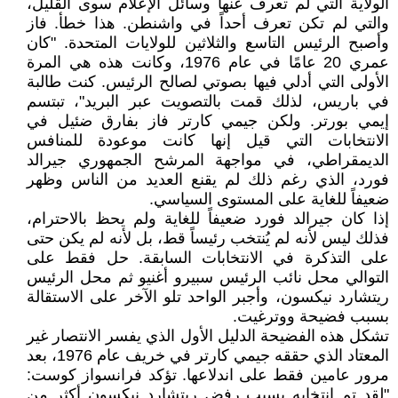
الولاية التي لم تعرف عنها وسائل الإعلام سوى القليل،
والتي لم تكن تعرف أحداً في واشنطن. هذا خطأ. فاز
وأصبح الرئيس التاسع والثلاثين للولايات المتحدة. "كان
عمري 20 عامًا في عام 1976، وكانت هذه هي المرة
الأولى التي أدلي فيها بصوتي لصالح الرئيس. كنت طالبة
في باريس، لذلك قمت بالتصويت عبر البريد"، تبتسم
إيمي بورتر. ولكن جيمي كارتر فاز بفارق ضئيل في
الانتخابات التي قيل إنها كانت موعودة للمنافس
الديمقراطي، في مواجهة المرشح الجمهوري جيرالد
فورد، الذي رغم ذلك لم يقنع العديد من الناس وظهر
ضعيفاً للغاية على المستوى السياسي.
إذا كان جيرالد فورد ضعيفاً للغاية ولم يحظ بالاحترام،
فذلك ليس لأنه لم يُنتخب رئيساً قط، بل لأنه لم يكن حتى
على التذكرة في الانتخابات السابقة. حل فقط على
التوالي محل نائب الرئيس سبيرو أغنيو ثم محل الرئيس
ريتشارد نيكسون، وأجبر الواحد تلو الآخر على الاستقالة
بسبب فضيحة ووترغيت.
تشكل هذه الفضيحة الدليل الأول الذي يفسر الانتصار غير
المعتاد الذي حققه جيمي كارتر في خريف عام 1976، بعد
مرور عامين فقط على اندلاعها. تؤكد فرانسواز كوست:
"لقد تم انتخابه بسبب رفض ريتشارد نيكسون أكثر من