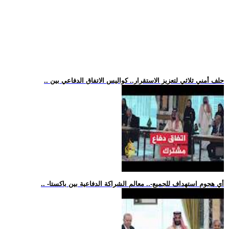
.. حلف أمني ثلاثي لتعزيز الاستقرار.. كواليس الاتفاق الدفاعي بين
.. -أي هجوم استهداف للجميع-.. معالم الشراكة الدفاعية بين باكستا