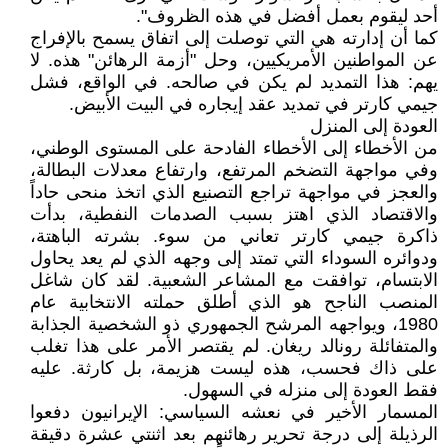
أحد ليقوم بعمل أفضل في هذه الظروف".
كما أن إدارته هي التي توصلت إلى اتفاق يسمح بالإفراج
عن المواطنين الأمريكيين، وحل "أزمة الرهائن" هذه. لا
يهم: هذا التمديد لم يكن في صالحه. في الواقع، فشل
جيمي كارتر في تمديد عقد إيجاره في البيت الأبيض.
العودة إلى المنزل
من الأخطاء إلى الأخطاء الفادحة على المستوى الوطني،
وفي مواجهة التضخم المرتفع، وارتفاع معدلات البطالة،
والعجز في مواجهة تراجع التصنيع الذي اتخذ منحى حاداً
والاقتصاد الذي اهتز بسبب الصدمات النفطية، بدأت
ذاكرة جيمي كارتر تعاني من سوء. بشرته الباهتة،
ودوائره السوداء التي تمتد إلى وجهه الذي لم يعد يحاول
الابتسام، توافقت مع المشاعر الشعبية. لقد كان شاغل
المنصب الناجح هو الذي أطلق حملته الانتخابية عام
1980، ويواجهه المرشح الجمهوري ذو الشخصية الجذابة
والمتفائلة رونالد ريغان. لم يقتصر الأمر على هذا تغلب
على ذاك فحسب، هذه ليست هزيمة، بل كارثة. عليه
فقط العودة إلى منزله في السهول.
المسمار الأخير في نعشه السياسي: الإيرانيون دفعوا
الرذيلة إلى درجة تحرير رهائنهم بعد اثنتي عشرة دقيقة