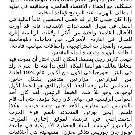
مشكلة. مع إضعاف الاقتصاد العالمي، ومعاقبته في نهاية
المطاف بالهزيمة عند الترشح لإعادة انتخابه.
وإذا كان جيمي كارتر قد قضى الخمسين عاماً التالية في
العمل في مجال المساعدات الإنسانية، فإنه قد أورث
للأجيال القادمة واحدة من أكثر الولايات الرئاسية إثارة
للجدل في التاريخ الأميركي، بين نجاحات دبلوماسية
مبهرة، وانفجارات استراتيجية، وإخفاقات سياسية فادحة.
الطاقة النووية وفرشاة الماء المقدس
جيمي كارتر رجل بسيط: المكان الذي اختار أن يموت فيه
محاطا بعائلته هو أيضا المكان الذي بدأ فيه كل شيء. ولد
في بلينز ، جورجيا في الأول من أكتوبر عام 1924 لعائلة
من المزارعين. مزارعين متدينين بشكل خاص:
معمدانيين على وجه الدقة. الإيمان الذي هو الخيط الأول
لوجوده، وهو بلا شك الخيط الرئيس. لقد كان أحد
العوامل الرئيسية في حياته. كان رجلاً مؤمنا. حتى أنه قام
بالتدريس في مدارس الأحد حتى وقت قريب،” هكذا
تلخص إيمي بورتر، المتحدثة باسم فرع الحزب
الديمقراطي في فرنسا، لموقع إخباري. المؤرخة
فرانسواز كوست، أستاذ الحضارة الأمريكية في جامعة
تولوز جان جوريس تتذكر بحزن: "مسيحيته هي أخلاقيات