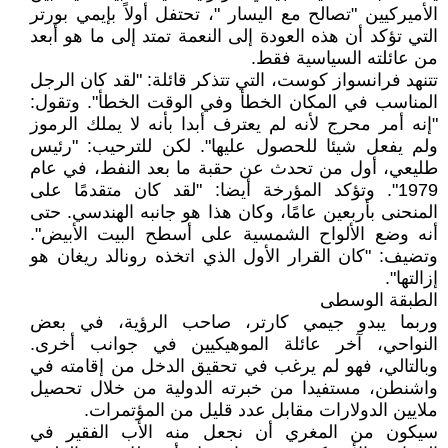
الأميركيين "تصالح مع اليسار "، تحتفل أولاً بإيمي بورتر
التي تؤكد أن هذه العودة إلى النعمة تمتد إلى ما هو أبعد
من عائلته السياسية فقط.
تتنهد فرانسواز كوست، التي تتذكر قائلة: "لقد كان الرجل
المناسب في المكان الخطأ وفي الوقت الخطأ". وتقول:
"إنه أمر محرج لأنه لم يعترف أبدا بأنه لا يملك الرموز
ولم يفعل شيئا للحصول عليها". لكن للترحيب: "رئيس
طليعي، أول من تحدث عن حقبة ما بعد النفط، في عام
1979". وتؤكد المؤرخة أيضا: "لقد كان متقدمًا على
المنحنى بأربعين عامًا، وكان هذا هو جانبه الهندسي. حتى
أنه وضع الألواح الشمسية على أسطح البيت الأبيض".
وتضيف: "كان القرار الأول الذي اتخذه رونالد ريغان هو
إزالتها".
الطبقة الوسطى
وربما يبدو جيمي كارتر، صاحب الرؤية، في بعض
النواحي، آخر عائلة الموهيكيين في جوانب أخرى.
وبالتالي، فهو لم يرغب في تحقيق الدخل من إقامته في
واشنطن، مستفيدا من خبرته الدولية من خلال تحصيل
ملايين الدولارات مقابل عدد قليل من المؤتمرات.
سيكون من المغري أن نجعل منه الأب الفقير في