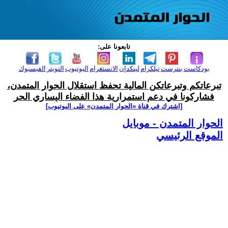
تابعونا على:
بودكاست
بنترست
تيلكرام
لينكدإن
الانستغرام
اليوتيوب
التويتر
الفيسبوك
تبرعاتكم وتبرعاتكن المالية تحفظ استقلال الحوار المتمدن،
فشاركونا في دعم استمرارية هذا الفضاء اليساري الحر
[اشترك في قناة ‫«الحوار المتمدن» على اليوتيوب]
الحوار المتمدن - موبايل
الموقع الرئيسي