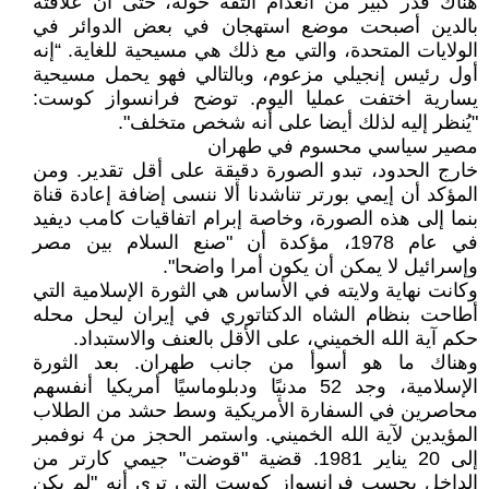
هناك قدر كبير من انعدام الثقة حوله، حتى أن علاقته
بالدين أصبحت موضع استهجان في بعض الدوائر في
الولايات المتحدة، والتي مع ذلك هي مسيحية للغاية. “إنه
أول رئيس إنجيلي مزعوم، وبالتالي فهو يحمل مسيحية
يسارية اختفت عمليا اليوم. توضح فرانسواز كوست:
"يُنظر إليه لذلك أيضا على أنه شخص متخلف".
مصير سياسي محسوم في طهران
خارج الحدود، تبدو الصورة دقيقة على أقل تقدير. ومن
المؤكد أن إيمي بورتر تناشدنا ألا ننسى إضافة إعادة قناة
بنما إلى هذه الصورة، وخاصة إبرام اتفاقيات كامب ديفيد
في عام 1978، مؤكدة أن "صنع السلام بين مصر
وإسرائيل لا يمكن أن يكون أمرا واضحا".
وكانت نهاية ولايته في الأساس هي الثورة الإسلامية التي
أطاحت بنظام الشاه الدكتاتوري في إيران ليحل محله
حكم آية الله الخميني، على الأقل بالعنف والاستبداد.
وهناك ما هو أسوأ من جانب طهران. بعد الثورة
الإسلامية، وجد 52 مدنيًا ودبلوماسيًا أمريكيا أنفسهم
محاصرين في السفارة الأمريكية وسط حشد من الطلاب
المؤيدين لآية الله الخميني. واستمر الحجز من 4 نوفمبر
إلى 20 يناير 1981. قضية "قوضت" جيمي كارتر من
الداخل بحسب فرانسواز كوست التي ترى أنه "لم يكن