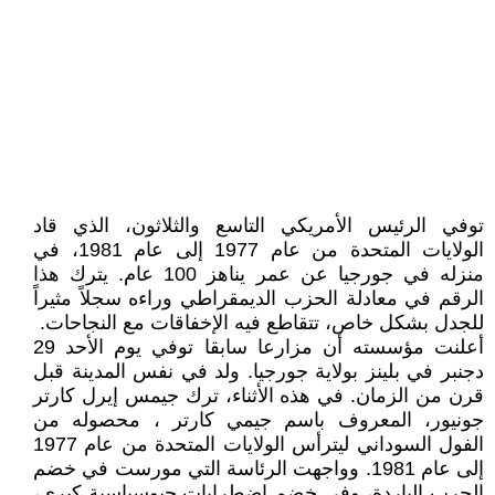
توفي الرئيس الأمريكي التاسع والثلاثون، الذي قاد
الولايات المتحدة من عام 1977 إلى عام 1981، في
منزله في جورجيا عن عمر يناهز 100 عام. يترك هذا
الرقم في معادلة الحزب الديمقراطي وراءه سجلاً مثيراً
للجدل بشكل خاص، تتقاطع فيه الإخفاقات مع النجاحات.
أعلنت مؤسسته أن مزارعا سابقا توفي يوم الأحد 29
دجنبر في بلينز بولاية جورجيا. ولد في نفس المدينة قبل
قرن من الزمان. في هذه الأثناء، ترك جيمس إيرل كارتر
جونيور، المعروف باسم جيمي كارتر ، محصوله من
الفول السوداني ليترأس الولايات المتحدة من عام 1977
إلى عام 1981. وواجهت الرئاسة التي مورست في خضم
الحرب الباردة، وفي خضم اضطرابات جيوسياسية كبرى،