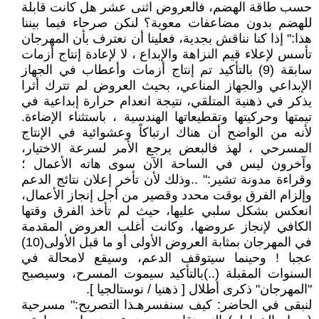
حسب طاقة الهضم، فالعروض اثنى عشر هل كانت قابلة
للهضم بدون مضاعفات معوية؟ لنكن صرحاء فيما بيننا
هذا:" إذا كنا نناقش بجدية، فعلينا أن نعترف بأن المهرجان
تأسس لإعلاء قيم النزاهة والإبداع ، لا لإعادة إنتاج أزمات
سابقة (9) بالتأكيد تم إنتاج أزمات وأعطاب في الجهاز
الإبداعي والجهاز المناعي، بحيث العروض لم تترك أثرا
يذكر في ذهنية المتلقي، نتيجة انعدام حرارة إبداعية في
تيمتها وحركيتها وتقطيعاتها الهندسية ، باستثناء الإضاءة.
لأنه من الواضح أن هناك ارتباكاً وعشوائية في الإنتاج
المسرحي ، لهذ فالبعض يرجع الأمر لسرعة الاختيار،
وآخرون ليس في الساحة الآن سوى هاته الأعمال ؛
وقراءة مدونة تشير:" ..وذلك لأن تأخر إعلان نتائج الدعم
وإلزام الفرق بوقت محدد وقصير من أجل إنجاز الأعمال،
انعكس بشكل سلبي عليها، حيث لم تأخذ الفرق وقتها
الكافي لإنجاز عروضها، وكانت أغلب العروض المقدمة
في المهرجان بمثابة العروض الأولى أو ما قبل الأولى(10)
عجبا ! وحينما سيتوقف الدعم، وسيقع لامحالة في
السنوات المقبلة (..)بالتأكيد سيموت المسرح، وسيصبح
"المهرجان" ذكرى أطلال [ ذهنيا / نوستالجيا ].
لنبقى في الحاضر: كيف سنفسرهـذا التصريح:" مسرحية