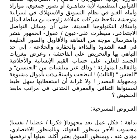
القوانين التنظيمية لأية تظاهـرة أو تصور جمعوي، موازاة
وأمام الغلو في نظام التسويق والاستهلاك في ليبيرالية
متوحشة ،نلاحظ شركات عملاقة زاوجت بن سلطة المال
وامتلاك التكنولوجيا الحديثة، حتى أن وسائل التواصل
الاجتماعي، سيطرت على-عيون / عقول- الجمهور بنشر
واسترسال موجة من التفاهة والأقاويل والصور الخليعة
في قمة الشذوذ والبذاءة والحقارة والخلاعة ، إلى حد
التباهي بها والتحريض على الفاحشة ، وعرض مغريات
الجسد للعلن، على حساب القيم الإنسانية والأخلاقية
والتقاليد المتوارثة ! وذلك عبر ميلشيات من "الجنسين" و
"الجنس " (الثالث) ! انبطحت واستعْـبـِدَت بأموال مشبوهة
ومجهولة المصدر ! ولا غرابة أن استقطابَها سهل طبقا
لمستواها الثقافي والمعرفي المتدني في مراتب مابعد
الحضيض ؟
العـروض المسرحية:
بداهة ؛ فكل عمل يعد مجهودا( فكريا / عضليا / نفسيا)
محسوب الأجر بمنظور الفقهاء، وبالمنظور الاقتصادي،
مؤدى عنه ، وبمنظور السوق يعتبر أكلة، نقبلها أو نرفضها