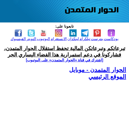
تابعونا على:
بودكاست
بنترست
تيلكرام
لينكدإن
الانستغرام
اليوتيوب
التويتر
الفيسبوك
تبرعاتكم وتبرعاتكن المالية تحفظ استقلال الحوار المتمدن،
فشاركونا في دعم استمرارية هذا الفضاء اليساري الحر
[اشترك في قناة ‫«الحوار المتمدن» على اليوتيوب]
الحوار المتمدن - موبايل
الموقع الرئيسي