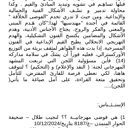
قبلها تساهِـم في تشويه وتبديد المبادئ والقيم . وكذا
محاولة تدمير و نسْـف الأشكال الفنية والجمالية
والإبداعية. ومن حيث لا تدري تخدم "الفوضى الخلاّقة "
القائمة في أجندة "مهندسيها" لهذا:"كان هَـدم المبنى
والمعنى والفكر والروح، يجتاح الأجناس الأدبية، وهدم
الأشكال والمضامين يكتسح الفنون التشكيلية، والهدم
التهريجي الانحلالي يطيح القيم الإبداعية في الفنون
المسرحية. إذا بدت هذه الظواهر لمثقف بريئة من التوزيع
الأوركسترالي، فعليه فوراً أن يشكّ في سلامة مداركه
(14) فأين مسؤولية اللجن التي تربعت المشهد
المهرجاني لجنة: ( النقد والإعلام) و (التحكيم) ؟ لنتوقف
هاهنا، لكي نعطي فرصة للقارئ المفترض، للتأمل
وتحقيق متعة القراءة، على أمل صياغة ما يأتي(
اللجن).....
الإستــئــناس:
1) هي فوضى مهرجانيــة ؟؟ لنجيب طلال – صحيفة
الحوار المتمدن –ع/8187 بتاريخ/10/12/2024