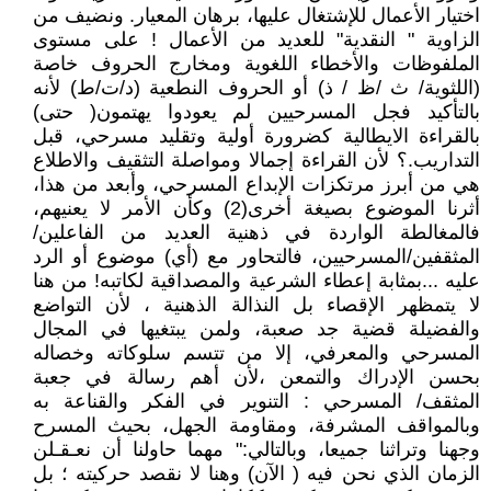
اختيار الأعمال للإشتغال عليها، برهان المعيار. ونضيف من
الزاوية " النقدية" للعديد من الأعمال ! على مستوى
الملفوظات والأخطاء اللغوية ومخارج الحروف خاصة
(اللثوية/ ث /ظ / ذ) أو الحروف النطعية (د/ت/ط) لأنه
بالتأكيد فجل المسرحيين لم يعودوا يهتمون( حتى)
بالقراءة الايطالية كضرورة أولية وتقليد مسرحي، قبل
التداريب.؟ لأن القراءة إجمالا ومواصلة التثقيف والاطلاع
هي من أبرز مرتكزات الإبداع المسرحي، وأبعد من هذا،
أثرنا الموضوع بصيغة أخرى(2) وكأن الأمر لا يعنيهم،
فالمغالطة الواردة في ذهنية العديد من الفاعلين/
المثقفين/المسرحيين، فالتحاور مع (أي) موضوع أو الرد
عليه ...بمثابة إعطاء الشرعية والمصداقية لكاتبه! من هنا
لا يتمظهر الإقصاء بل النذالة الذهنية ، لأن التواضع
والفضيلة قضية جد صعبة، ولمن يبتغيها في المجال
المسرحي والمعرفي، إلا من تتسم سلوكاته وخصاله
بحسن الإدراك والتمعن ،لأن أهم رسالة في جعبة
المثقف/ المسرحي : التنوير في الفكر والقناعة به
وبالمواقف المشرفة، ومقاومة الجهل، بحيث المسرح
وجهنا وتراثنا جميعا، وبالتالي:" مهما حاولنا أن نعـقـلن
الزمان الذي نحن فيه ( الآن) وهنا لا نقصد حركيته ؛ بل