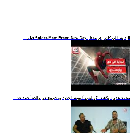
.. فيلم Spider-Man: Brand New Day | البداية اللي كان بيتر محتا
.. محمد عدوية يكشف كواليس ألبومه الجديد ومشروع عن والده أحمد عد