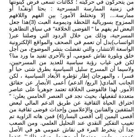
من يتحركون في حركيته ؛ ككائنات تسعى فرض كينونتها
في زمنية الممارسة المسرحية : بحثا أونقـْدا أو
ممارسة.... إلا وتختلط الأمور؛ بين الفهم واللافهم
الممزوج بسوريالية اللحظة وديمومة العبت (3)هذا جعل
البعض لم يفهم ما " الفوضى الخلاقة" في سياق التظاهرة
المسرحية، وذلك من خلال الردود التي وصلتنا عبر(
الواتساب)بدل أن تعمم في الصحف والمواقع الإلكترونية
الواسعة الانتشار، والتي تفضلت بنشر الموضوع، من أجل
خلق وبلورة نقاش عمومي، أو بالأحرى تفنيد ما ورد منا؟
لكن في غياب رؤية سياسية للعديد من المسرحيين،
ولاسيما أن المسرح سليل السياسية بطرق شتى حبا أو
قسرا ، والمهرجان إطار تؤطره الأبعاد السياسية ، لكن
الجانب المادي( الريع/ الدعم) أعمى الأبصار عن حقائق
الأمور. لهذا فالفوضى الخلاقة تعتمد جوهرياً على عناصر
متعددة لتفعيلها، بحيث نجد في العنصر الخامس يعلن: "
اختراق الحياة الثقافية عن طريق الدعم المالي لبعض
المثقفين والفنانين والإعلاميين وإحداث فوضى ثقافية من
أقصى اليمين إلى أقصى اليسار(4) فمن هاته الزاوية تم
تغييب التفكير النقدي عند التحليل العلمي. ومن الصعب
جدا أن ينخرط المرء في نقاش عمومي هو في الأصل
عمومي، وليس ممنوعا أو محرما، ورغم ذلك:" عندما