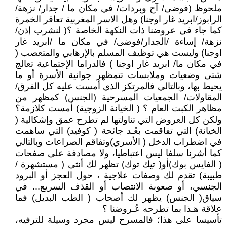
ملحوظ (فوضى/ آح وبردات/ في مكان ما / جدار/ نزهة/
الرابوز/ابريد غار اوجنا) وهل الاسر المغربية تعاقر الخمرة
كما جاء في عروضنا ذات النكهة الخاصة ؟( لنشرب إذن/
نزهة/ إساءة /الجدار/فوضى/ في مكان ما /ابريد غار
اوجنا) وليست هي توظيف المسلم بالإرهابي والمتعصب (
في مكان ما/ ابريد غار اوجنا ) فالدراما الإجتماعية تعالج
شتى وضعيات وملابسات تتمظهر جوانية الأسرة أو ما
يحيط بها، وبالتالي فالمرتكز الذي أمست عليه كل الفرق/
المقاولات/ الجمعيات المسرحية (الجنس) كمظهر من
مظاهر الكبت العام ؟ ( الخيانة الزوجية) أمست كلازمة؟
ولكن كل العروض التي تناولتها لم تطرح عمق وإشكالية (
الخيانة) التي تفاقمت بعْـد جائحة ( كوفيد) التي ساهمت
في اضطراب الدخل ( الأسري)وتفاقم الصراعات وبالتالي
كما أشرنا سلفا ليس اعتباطيا، ولا مصادفة على صفحات
( الفايس بوك)أو( تيك توك) تظهر لك أنثى ( مستشهرة /
طبيبة) تقدم لك وصفات علاجية ، حول العجز أو البرود
الجنسي، أو صعوبة الانتصاب أو القذف السريع... في
سياق( الجنس) يظهر لك أصحاب ( الطب البديل) فما
علاقة هـذا بما تطرحه عُـروضنا ؟
تأسيسا على هذا؛ فالمسرح ليس مجرد وسيلة للترفيه،