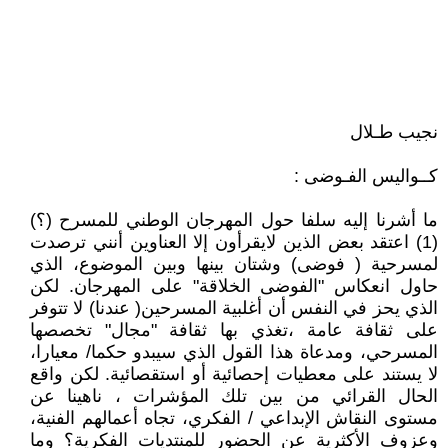
نجيب طـلال
كــواليس الفـوضى :
ما أشرنا إليه سلفا حول المهرجان الوطني للمسرح (؟)
(1) اعتقد بعض الذين لايقرأون إلا العناوين أنني ترصدت
لمسرحية ( فوضى) وشتان بينها وبين الموضوع، الذي
حاول انعكاس "الفوضى الخلاقة" على المهرجان. لكن
الذي يحز في النفس أن أغلبية المسرحين( عندنا) لا تتوفر
على ثقافة عامة ،تغذي بها ثقافة "مجال" تخصصها
المسرحي، ومدعاة هذا القول الذي سيبدو حكما/ معيارا،
لا يستند على معطيات إحصائية أو استقصائية. لكن واقع
الحال القرائي من بين تلك المؤشرات ، ناهينا عن
مستوى النقاش الإبداعي / الفكري، تجاه أعمالهم الفنية،
وعزوف الأكثرية عن الحضور للمنتديات الفكرية؟ وما