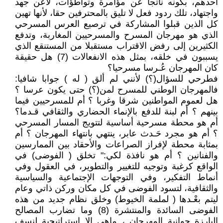
أحدهم، بكونه ناتجا عن مؤامرة وتواطؤات، لاعن جهد
واجتهاد، تلك ردود فعل لا تليق بالمحترفين حقا، لأنها تهين
كل الذين قبلوا المشاركة في ترصيع العرس المسرحي
الذي هو مهرجان المسرح والمسرحيين المغاربة، وتدفع
الكثيرين إلى رفض الاقتراب مستقبلا من المستنقع الذي
يسببون في خلقه، بمثل هذه الانفعالات (7) هل حقيقة
كان المهرجان عُـرسا مسرحيا؟
فطرحي للسؤال(؟) لأنني لم ألق ( له ) جوابا شافيا:
فالمهرجان الوطني للمسرح لمن(؟) حتى يكون عرسا ؟
هل لعموم المواطنين شرقا وغربا ؟ أم للمسرحيين فيما
بينهم ؟ أم لبنة للدفع بالإنماء الحضاري والثقافي قـدما؟
أم هو محطة مسرحية أساسية لتتويج المسار المسرحي
؟ أم هو مجرد حَـدث عابر، ينتهي بانتهاء المهرجان ؟ أم
بمثابة محطة لإفراز الصراعات والأحقاد بين الممارسين
والفنانين ؟ أم هو نافذة لكي:" تخلق ( الفوضى) في
الواقع كرغبة وتوجيه للتغيير والتطوير، في العقول وفي
أنماط التفكير، وفي التوجهات الإجتماعية والسياسية
والثقافية، لتسود الفوضى في كل مكان وركن ذاتي وعام
ليتم بعْـدها ( لملمة الخيوط) وخلق نظام جديد من هذه
الفوضى السائدة والمنتشرة (8) وما تضارب المصالح
البارزة جوانية المهرجان ، ماهي إلا استراتيجية لنسف