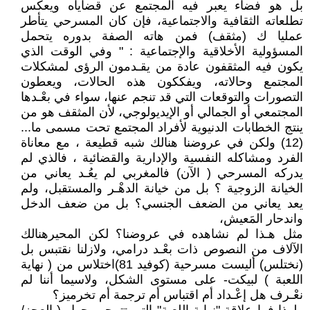
بل هو فضاء يعبر فيه المجتمع عن قضاياه ويعكس
تطلعاته الثقافية والاجتماعية، فإن كان المسرحي يتأطر
عمليا ك (مثقف) فمن هاته الصفة بدوره يتحمل
المسؤولية الأخلاقية والإجتماعية : " وفي الوقت الذي
يكون فيه المثقفون عادة من يقـدمون الرؤى لمشكلات
المجتمع وحالاته، ويفككون هذه الحالات، ويعطون
التصورات والتوقعات التي قد تنجم عنها، سواء في بعْـدها
المجتمعي أو الجمالي أو الإيديولوجي، لأن المثقف هو من
ينتج الخطابات الدنيوية لأفراد المجتمع تحت مسمى ما...
(12) ولكن في عروضنا هنالك شبه قطيعة ، مع معاناة
الفرد ومشاكله النفسية والإدارية والقضائية ، فالذي لم
يدركه المسرحي ( الآن) فالمغربي لم يعُـد يعاني من
الخيانة الزوجية ؟ بل من خيانة الدهْـر والمستقبل، ولم
يعد يعاني من الضعف الجنسي؟ بل من ضعف الدخل
واندحار المَعيش،
مثل هـذا لم نشاهده في عروضنا؟ لكن المحيرهنالك
الآلاف من النصوص ذات بعْـد درامي، ولازلنا نقتبس بل
(نختلس) أليست مسرحية (كوفيد 81)اختلاس من ( نهاية
اللعبة ) لبيكت- على مستوى الشكل، ولاسيما أننا لم
نعْـرف هل إعْـداد أم اقتباس أم ترجمة أم تخرميز؟