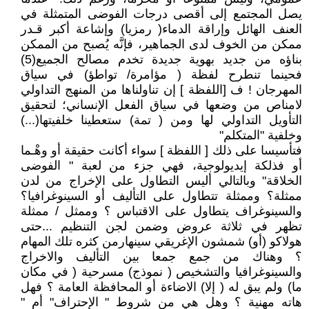
يصل المجتمع إلى أقصى درجات الفوضى المتمثلة في
العنف الهائل وإراقة الدماء( رمزيا) وإشاعة أكبر قـدر
ممكن من الخوف لدى الجماهير، فإنَّه يُصبح من الممكن
بناؤه من جديد بهوية جديدة تخدم مصالح الجميع(5)
فحينما تنطرح لفظة ( مؤامرة/ تواطؤ) في سياق
المهرجان ! ف [اللفظة ] إن تناولناها من المنهج التداولي
لامناص من وضعها في سياق الفعل الإنساني؛ لتحقيق
التأويل التداولي لها ومن ( تمة) ستعطينا خلفيتها(...)
وخلفية "المتكلم"
فتأسيسا على ذلك [ اللفظة ] سواء أكانت حقيقة أو وهْـما
أو فذلكة إيديولوجية، فهي جزء من لعبة " الفوضى
الخلاقة" وبالتالي أليس التطاول على الإخراج من لدن
ممثلة؟ وممثلة تتطاول على التأليف أو السينوغرافيا؟
والسينوغراف يتطاول على الاقتباس ؟ وممثل / ممثلة
تظهر في ثلاثة عروض وضمن لجن التنظيم ...حتى
هولاكو (أو) شمشون الإغريقي سينهارمن كثره تلك المهام
؟ وهناك من جمع جمعا بين التأليف والاخراج
والسينوغرافيا والتشخيص ( نموذج) مسرحية ( في مكان
ما) ولم يبق له ( إلا) الاضاءة أو المحافظة العامة ؟ فهل
هاته مهنية ؟ وهل هي من شروط " الإحتراف" أم "