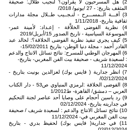
2) هل المسرحيون لا يقرأون؟ لنجيب طلال: صحيفة
المثقف بتاريخ: - 27 /يونيو/ 2018/
3) آفـــة الــمســـرح - لنـجــيب طــلال مجلة مدارات
ثقافية بتاريخ- 1/11/2018
4) نظرية الفوضى الخلاَّقة - إعـداد: لأمينة عمر-
الموسوعة السياسية - تاريخ الصدور 15/أبريل/2019
5) كيف يجري تنفيذ نظرية الفوضى الخلاقة؟: لخالد عبد
القادر أحمد - مجلة دنيا الوطن- بتاريخ 15/02/2011-
6) المهرجان الوطني للمسرح: نتائج تسائل الانتاج والدعم
: لسعيدة شريف - صحيفة بيت الفن المغربي- بتاريخ-
11/12/2024
7) انظر جدارية ( فايس بوك) لعزالدين بونيت بتاريخ -
02/12/2024/
8) الفوضى الخلاقة :لرمزي المنياوي ص53 - دار الكتاب
العربي – دمشق/ القاهرة- ط1/2012
9) رد ياسين أحجام على وصايا أحد عناصر لجنة التحكيم
في جداريته بتاريخ- 02/12/2024
10) نتائج تسائل الانتاج والدعم : لسعيدة شريف / صحيفة
بيت الفن المغربي في- 11/12/2024
11) في جدارية( فايس بوك) لحفيظ بدري - بتاريخ
02/012/2024