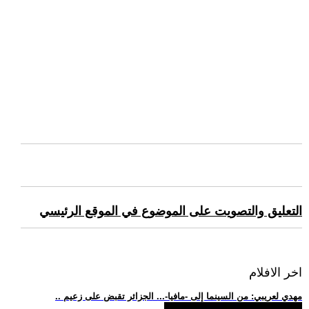
التعليق والتصويت على الموضوع في الموقع الرئيسي
اخر الافلام
.. مهدي لعريبي: من السينما إلى -مافيا-... الجزائر تقبض على زعيم