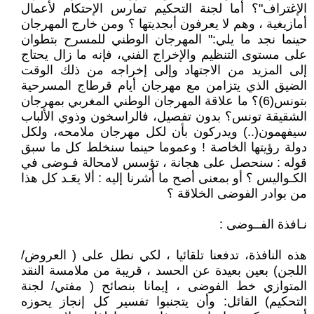
الإغتراف"؟ أما لجنة التحكيم تمارس الإحتكام لأعمال
أمازيغية ، وهم لا يعرفون أبجديتها ؟ ومن خارج المهرجان
حينما نجد ما يلي:" المهرجان الوطني للمسرح بتطوان
على مستوى التنظيم والإخراج الفني، فإنه ما زال يحتاج
إلى المزيد من الاجتهاد وإلى إخراجه من ذلك الوقت
الضيق الذي يتزامن مع مهرجان أيام قرطاج المسرحية
بتونس(6)؟ ما علاقة المهرجان الوطني المغربي بمهرجان
الشقيقة تونس؟ بدون تفصيل، فالراسخون وذوي الألباب
سيفهمون(..) ويدركون بأن لكل مهرجان ملامحه، ولكل
دولة رؤيتها الخاصة ! وعموما حينما سنخلط كل ما سبق
قوله : سنحصل على هجانة ، تؤسس لامحالة فـوضى في
الكـواليس ؟ أو بمعنى أصح ما أشرنا إليه : ألا يعَـد كل هذا
من بوادر الفوضى الخلاقة ؟
نـافذة الفــوضى :
هذه النافذة، تدفعنا تلقائيا ، لكي نطل على ( العروض/
اللجن) بعين بعيدة عن الحسد ، قريبة من ملامسة النقد
المتوازي خط الفوضى ، إيمانا بنصائح ( مفتي/ لجنة
التحكيم) القائل: وأن يتجنبوا تفسير كل إنجاز يحوزه