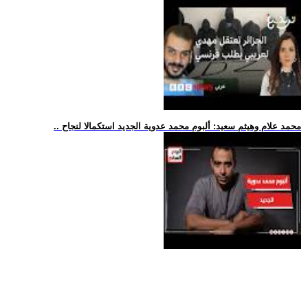
.. محمد علام وهيثم سعيد: ألبوم محمد عدوية الجديد استكمالا لنجاح