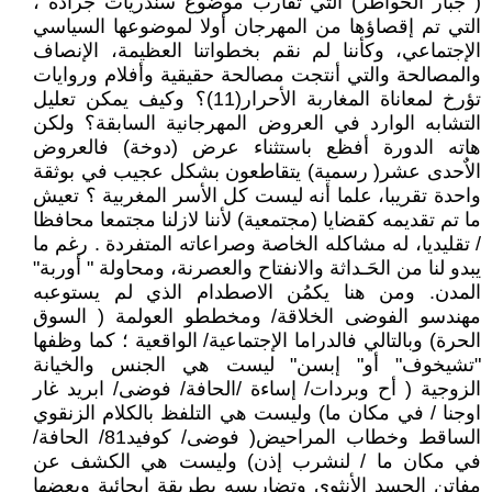
( جبار الخواطر) التي تقارب موضوع سندريات جرادة ،
التي تم إقصاؤها من المهرجان أولا لموضوعها السياسي
الإجتماعي، وكأننا لم نقم بخطواتنا العظيمة، الإنصاف
والمصالحة والتي أنتجت مصالحة حقيقية وأفلام وروايات
تؤرخ لمعاناة المغاربة الأحرار(11)؟ وكيف يمكن تعليل
التشابه الوارد في العروض المهرجانية السابقة؟ ولكن
هاته الدورة أفظع باستثناء عرض (دوخة) فالعروض
الاٌحدى عشر( رسمية) يتقاطعون بشكل عجيب في بوثقة
واحدة تقريبا، علما أنه ليست كل الأسر المغربية ؟ تعيش
ما تم تقديمه كقضايا (مجتمعية) لأننا لازلنا مجتمعا محافظا
/ تقليديا، له مشاكله الخاصة وصراعاته المتفردة . رغم ما
يبدو لنا من الحَـداثة والانفتاح والعصرنة، ومحاولة " أوربة"
المدن. ومن هنا يكمُن الاصطدام الذي لم يستوعبه
مهندسو الفوضى الخلاقة/ ومخططو العولمة ( السوق
الحرة) وبالتالي فالدراما الإجتماعية/ الواقعية ؛ كما وظفها
"تشيخوف" أو" إبسن" ليست هي الجنس والخيانة
الزوجية ( أح وبردات/ إساءة /الحافة/ فوضى/ ابريد غار
اوجنا / في مكان ما) وليست هي التلفظ بالكلام الزنقوي
الساقط وخطاب المراحيض( فوضى/ كوفيد81/ الحافة/
في مكان ما / لنشرب إذن) وليست هي الكشف عن
مفاتن الجسد الأنثوي وتضاريسه بطريقة إيحائية وبعضها