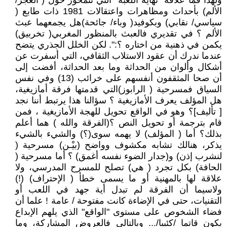
ولهذا فما علاقة "نهاية اللعبة" التي تتمحور حول ( العجز/
الألم) بأحداث ومظاهرات واعتقالات 1981 ذات طابع (
سياسي/ نقابي) وبكوفيد( وباء/ جائحة)هل يجمعهما عبث
الألم ؟ في تقديري فالعبث بالمنظور المغربي( تخربيق)
يكمن في ذهنية من اختاره ؟:". لكن الخلل الجذري يتضح
عندما ندرك أن عقود الاستلاب الثقافي، التي أسفرت عن
أشكال وألوان من الحداثة وما بعد الحداثة، أفضت إلى
أن صحا المثقفون أنفسهم على خرائب (13) وفي نفس
السياق فمسرحية ( الرابوز)التي قدمتها فرقة أمازيغية،
هل المؤلف يعرف الأمازيغية ؟ سؤالنا هذا يرتبط أننا نجد
[ تأليف]؟ وهو في الواقع تحويل للهجة الأمازيغية ، فمن
قام بترجمة أو تحويل النص ؟(الفرقة والله ) هما أعلم
بذلك؟ أما ( المؤلف) لا يهمه سوى(؟) والشيء بالشيء
يذكر، هنالك تشابه مكشوف وواضح (بيْـن) مسرحية (
لنشرب إذن) و(جدار الضوء نفسه أغمق) ؟ أما مسرحية (
الحافة) بكل تجرد ( هي) تصلح للمسرح المدرسي، ولا
علاقة لها بالمهنية أو ما يسمى خطأ ( الإحتراف) (!)
ولاسيما أن الفرقة لم تبدل أية جهد في اللعب أو
التقنيات، حتى في الإضاءة كانت مفتوحة / عامة ! علما أن
فضاء الشخوص على مستوى "الواقع" الذي يلهم الإبداع
يكون قاتما /كئيبا/... وبالتالي فالعروض المشاركة، وما