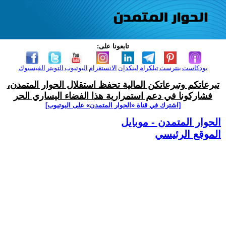
تابعونا على:
بودكاست
بنترست
تيلكرام
لينكدإن
الانستغرام
اليوتيوب
التويتر
الفيسبوك
تبرعاتكم وتبرعاتكن المالية تحفظ استقلال الحوار المتمدن،
فشاركونا في دعم استمرارية هذا الفضاء اليساري الحر
[اشترك في قناة ‫«الحوار المتمدن» على اليوتيوب]
الحوار المتمدن - موبايل
الموقع الرئيسي