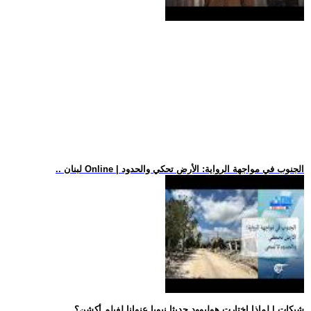
.. لبنان Online | الجنوب في مواجهة الرواية: الأرض تحكي والحدود
.. شبكات | لماذا اختارت هوليوود حديثا نبويا عنوانا لفيلم أكشن؟