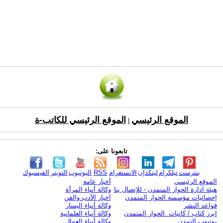
الموقع الرئيسي
الموقع الرئيسي للكاتب-ة
|
تابعونا على:
بنترست
تيلكرام
لينكدإن
الانستغرام
RSS
اليوتيوب
التويتر
الفيسبوك
الموقع الرئيسي
أخبار عامة
هيئة ادارة الحوار المتمدن - للإتصال بنا
وكالة أنباء المرأة
إحصائيات مؤسسة الحوار المتمدن
اخبار الأدب والفن
قواعد النشر
وكالة أنباء اليسار
ابرز كتاب / كاتبات الحوار المتمدن
وكالة أنباء العلمانية
يوتيوب التمدن
وكالة أنباء العمال