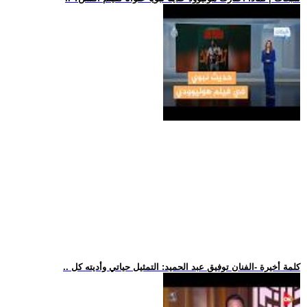
.. كلمة أخيرة -الفنان توفيق عبد الحميد: التمثيل حياتي وأديته كل