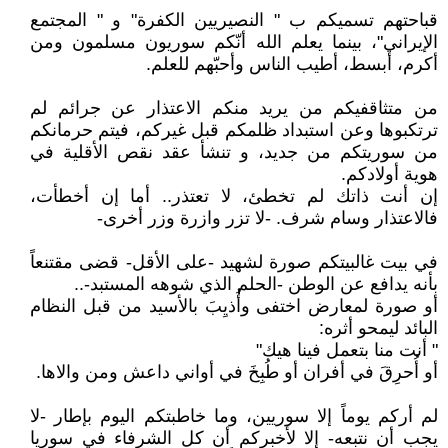
قباحتهم تسميكم ب " النصيريين الكفرة" و " المجتمع
الإيراني"، بينما يعلم الله أنّكم سوريون مسلمون ومن
أكرم، أبسط، أطيب الناس وأحبّهم للعلم.
من متثاقفيكم من يريد منكم الاعتذار عن جرائم لم
ترتكبوها وعن استبداد ظلمكم قبل غيركم، فيتم حرمانكم
من سوريتكم من جديد، و تنشأ عقد نقص الأقلية في
هوية أولادكم.
إن أنت ذاتك لم تخطئ، لا تعتذر.. أما إن أخطأت،
فالاعتذار وسام شرف. -لا تزر وازرة وزر أخرى-
في بيت غالبيتكم صورة لشهيد -على الأقل- قضى مقتنعاً
بأنه يدافع عن الوطن -الحلم الذي شوهه المستبد-..
أو صورة لمعارض اختفى وأُذيِبَ بالأسيد من قبل النظام
البائد ليمحو أثره:
" أنت منا بتعمل فينا هيك"
أو أُحرِقَ في أفران أو طُبِخَ في أواني داعش ومن والاها.
لم أركم يوماً إلا سوريين، وما خاطبتكم اليوم بإطار -لا
يجب أن نتبعه- إلا لأخبركم أن كل الشرفاء في سوريا