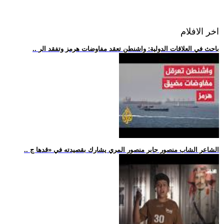
اخر الافلام
.. باحث في العلاقات الدولية: واشنطن تعقد مفاوضات هرمز وتفقد الر
.. الشاعر الشاب منصور جابر منصور المري يشارك بقصيدته في «قدها ج