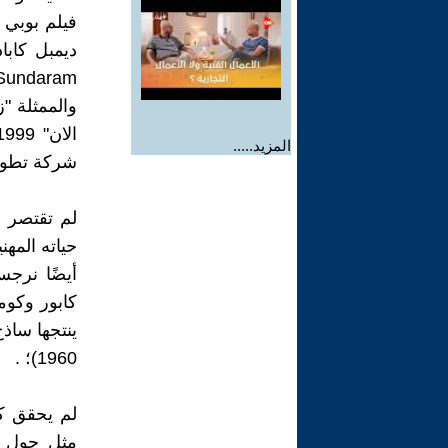
المزيد.....
شركة تطوير
لم تقتصر أد
أيضًا نرجس
كابور وكوما
(1960؛ .
لم يحقق كا