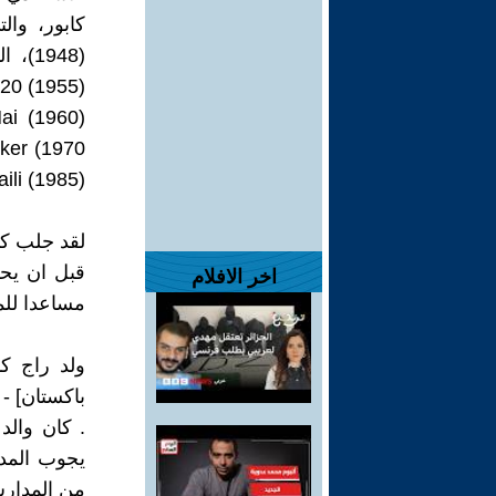
li (1985).
لقد جلب كاب
قبل ان يح
اخر الافلام
مساعدا للم
باكستان] -
. كان والد 
يجوب المدن
من المدارس