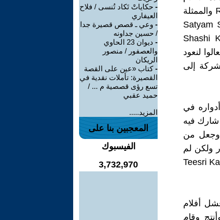
-
حكاياتْ تَكاد تُنسى / فلاح
فيلم بوبي Bobby (1973)، بطولة ابن كابور "ريشي كابور" Rishi Kapoor والممثلة
العيفاري
فيلم "الحقيقة، الله، الجمال" Satyam Shivam
-
وعي ـ قصص قصيرة جدا
/ حسين جداونه
يق راج كابور "شاشي كابور" Shashi Kapoor
-
ديوان 23 الحاوي
والعصفور / منصور
 هو "تعالوا لنعود
الريكان
 بيع استوديو الشركة إلى
-
كتاب «عين على القصة
القصيرة: تأملات نقدية في
تسع رؤى قصصية م ... /
حميد عقبي
أدواره في
المزيد.....
خان، والذي شارك فيه
المعجبين بنا على
ر وجعل من
الفيسبوك
ور ولكن لم
 و"مخادع" Chhalia (196) والقسم الثالث Teesri Kasam
3,732,970
فشل أفلام
Around ). في عام 1970 أخرج وأنتج وقام