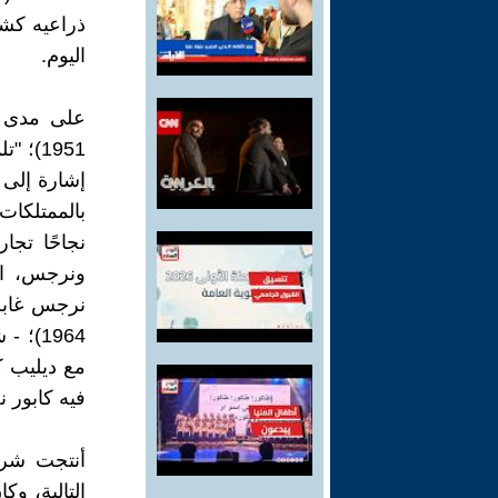
ذراعيه كشع
اليوم.
نجاحًا تجا
ونرجس، الل
فيه كابور ن
التالية، و