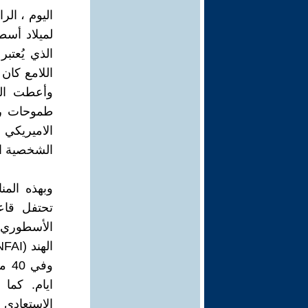
اليوم ، الر
الذي يُعتب
اللامع كان 
وأعطت الت
طموحات راج
الاميريكي
الشخصية ال
تحتفل قاعا
الأسطوري 
ايام. كم