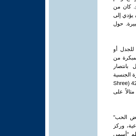
لعب دور مهرج. كان من
 يؤدي إلى
ة كبيرة. حول
 للجدل أو
لمبكرة من
 بانتصار
ة الجنسية
وبالتالي اعتبرت سابقة على عصرها. كانت كلمات أغنية من فيلم السيد 420 (Shree
ثالاً على
رض الحب"
ماعية، وركز
يلم "أسمي