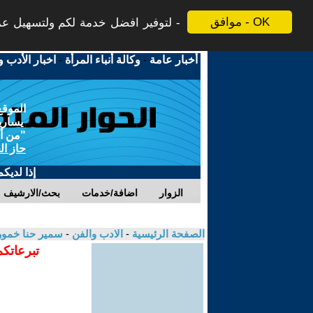
موافق - OK
لتوفير افضل خدمة لكم ولتسهيل عملي
أخبار عامة
-
وكالة أنباء المرأة
-
اخبار الأدب و
الموقع
يسارية
"من أج
حاز ال
إذا لديك
الزوار
اضافة/خدمات
بحث/الارشيف
الصفحة الرئيسية
-
الادب والفن
-
سمير حنا خمو
تبرعاتكم