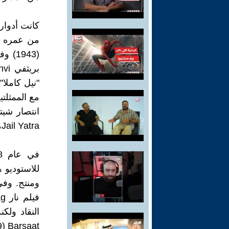
كانت أدوار 
Jail Yatra، والتي تم إصدارها جميعًا في عام 1947 فشلت في تحقيق نجاح جيد.
ومنتج. وفي
النقاد ولك