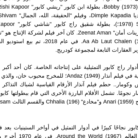
ديمبل كاباديا Dimple Kapadia، و
Sundaram (1978؛)، بطولة شق
والممثلة "زينات أمان" Zeenat Aman. كان آخر فيلم لشركة الإنتاج
الان" Aa Ab Laut Chalen (1999. في عام 2018، تم
 العقارات التابعة لمجموعة كودريج.
وار راج كابور التمثيلية على إنتاجاته الخاصة. كان أحد أكبر 
حياته المهنية في فيلم أنذار (Andaz (1949؛ للمخرج محبوب 
 وكومار.. حطم فيلم آنذار الأرقام القياسية لشباك التذاك
ر نجومًا. تشمل الأفلام البارزة الأخرى التي قام ببطولتها كاب
ينتجها ساذج Anari (1959)
بور نجاحًا كبيرًا في أدوار التمثيل في أواخر الستينيات بعد 
مثل حول العالم the World (1967