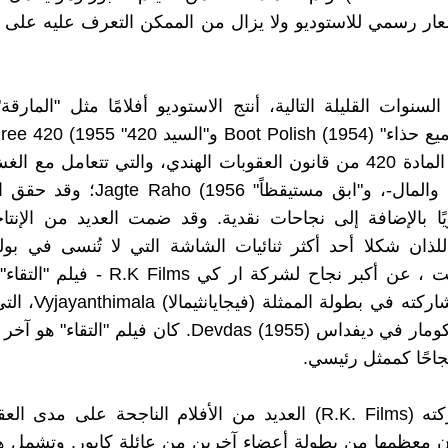
ار رسمي للاستوديو ولا يزال من الممكن التعرف عليه على 
إشارة إلى المادة 420 من قانون العقوبات الهندي، والتي تتعامل مع 
بالممتلكات والمال-، و"ابق مستيقظاً" (1956
ريًا بالإضافة إلى نجاحات نقدية. وقد ضمت العديد من الإنتا
ذان شكلا أحد أكثر ثنائيات الشاشة التي لا تُنسى في بول
(1964؛ - شاركته في بطولة
مع ديليب كومار في ديفداس Devdas (1955). كان فيلم "الت
جاحًا كممثل رئيسي.
أنتجت شركته (R.K. Films) العديد من الأفلام الناجحة على مدى ا
كان معظمها من بطولة أعضاء آخرين من عائلة كابور. وتشمل هذ