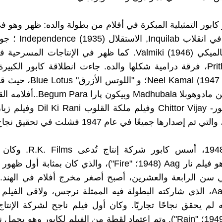
كابور التمثيلية المبكرة في أفلام من بطولة والده: ظهر وهو ف
(1943) وفالميكي Valmiki (1946). كما ظهر في الإنتاجات ال
بريثفي Prithvi، فرقة درامية شكلها والده. جاءت انطلاقة كابور الكب
"نيل كاملا" Neel Kamal (1947؛ و "ا
مع الممثلتين مادوهوبلا Madhubala وبيكون 
انتصار شيتور- Chittor Vijay وفيلم ملكة
في عام 1948، أسس كابور شركة إ
للاستوديو هو فيلم نار Aag (1948؛ "Fire")، والذي كان بمثابة
 سن الرابعة والعشرين، أصبح أصغر مخرج أفلام في الهند. 
فيلم نار Aag، الذي شاركته البطولة فيه الممثلة نرجس، ولاقى الفي
نه لم يحقق نجاحًا تجاريًا. وكان أول فيلم ناجح لشركة الإنت
Barsaat (1949؛ "Rain"). وتم اعتماد لقطة من الفيلم لكابور وهو ي