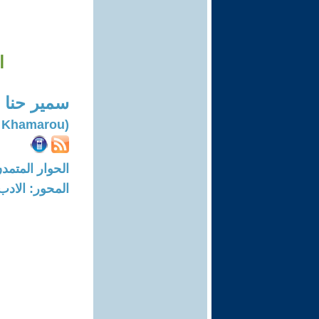
ا
سمير حنا 
(Samir Khamarou)
الحوار المتمدن-العدد: 8191 - 24
المحور: الادب