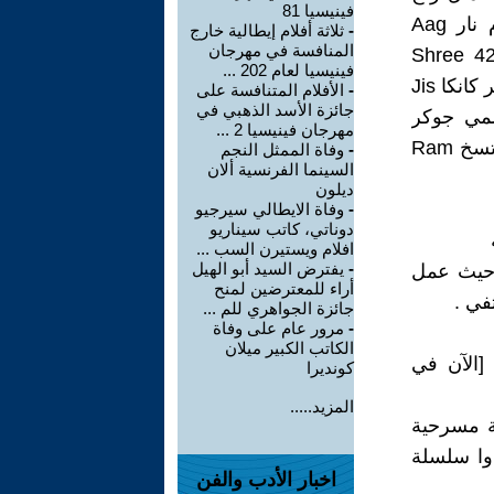
فينيسيا 81
كابور، والتي تمتد على مدى ما يقرب من أربعة عقود. تشمل الأفلام نار Aag
-
ثلاثة أفلام إيطالية خارج
المنافسة في مهرجان
(1948)، المارقة Barsaat (1949)، المارقة Awaara (1951)، السيد 420 Shree
فينيسيا لعام 202 ...
420 (1955)، ابق مستيقظا Jagte Raho (1956)، البلد الذي يتدفق فيه نهر كانكا Jis
-
الأفلام المتنافسة على
جائزة الأسد الذهبي في
Desh Mein )، التقاء Sangam (1964)، أسمي جوكر
مهرجان فينيسيا 2 ...
Mera Naam Joker (1970، بوبي Bobby (1973)، رام ثالث نهر كانكا متسخ Ram
-
وفاة الممثل النجم
السينما الفرنسية ألان
ديلون
-
وفاة الايطالي سيرجيو
دوناتي، كاتب سيناريو
افلام ويستيرن السب ...
-
يفترض السيد أبو الهيل
 حيث عمل
أراء للمعترضين لمنح
في .
جائزة الجواهري للم ...
-
مرور عام على وفاة
الكاتب الكبير ميلان
ي بيشاور، الهند [الآن في
كونديرا
المزيد.....
قة مسرحية
دوا سلسلة
اخبار الأدب والفن