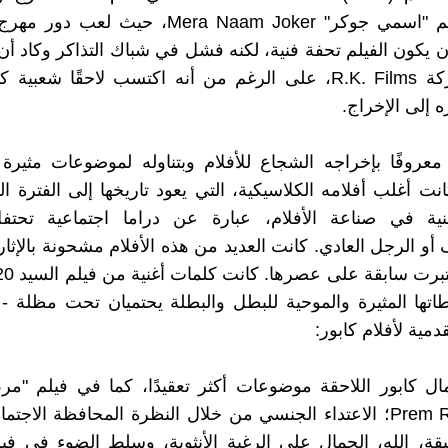
ببطولة فيلم "اسمي جوكر" Mera Naam Joker، حيث 
 يكون الفيلم تحفة فنية، لكنه فشل في شباك التذاكر وكاد أن
إفلاس شركة R.K. Films، على الرغم من أنه اكتسب لاحقًا شعبي
ه إلى الإخراج.
معروفًا بإخراجه الشجاع للأفلام وبتناوله لموضوعات مثيرة
ت أغلب أفلامه الكلاسيكية، التي يعود تاريخها إلى الفترة ا
هنية في صناعة الأفلام، عبارة عن دراما اجتماعية تحتفل
و الرجل العادي. كانت العديد من هذه الأفلام مشحونة بالإثار
لقطاتها المثيرة والموحية للبطل والبطلة يحتميان تحت مظلة - م
قدمية لأفلام كابور:
ال كابور اللاحقة موضوعات أكثر تعقيدًا، كما في فيلم "م
Prem Rog (1982؛ الاعتداء الجنسي من خلال النظرة المحافظة الاجت
يقة، الله، الجمال على الرغبة الأنثوية، وسلط الضوء في ف