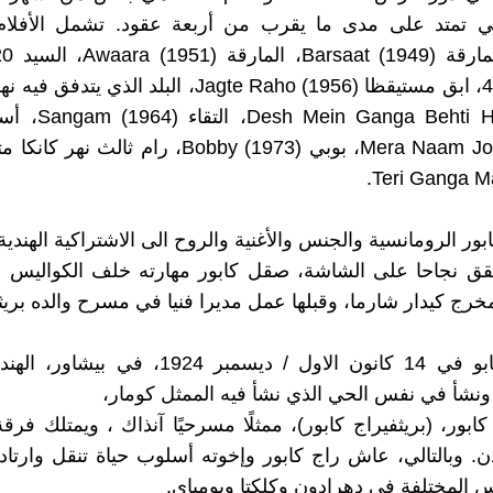
Ganga Behti Hai (1960
Teri Ganga Mai
ور الرومانسية والجنس والأغنية والروح الى الاشتراكية الهندية
قق نجاحا على الشاشة، صقل كابور مهارته خلف الكواليس
خرج كيدار شارما، وقبلها عمل مديرا فنيا في مسرح والده بريث
ولد راج كابو في 14 كانون الاول / ديسمبر 1924، ف
 ونشأ في نفس الحي الذي نشأ فيه الممثل كومار،
كابور، (بريثفيراج كابور)، ممثلًا مسرحيًا آنذاك ، ويمتلك فر
. وبالتالي، عاش راج كابور وإخوته أسلوب حياة تنقل وارتا
 المختلفة في دهرادون وكلكتا وبومباي.