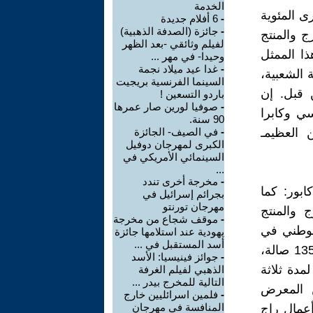
الخدمة
ى المئوية
-
6 أفلام جديدة
-
جائزة (الصدفة الذهبية)
Raj Kap الممثل والمخرج والمنتج
لفيلم وثائقي -بعد الظهر
ذا الممثل
وحيدا- في مهر ...
-
غدا عيد ميلاد نجمة
 الشعبية،
السينما الفرنسية بريجيت
 قبل. إن
باردو التسعين !
-
صوفيا لورين صار عمرها
سي وكابرا
90 سنة.
 العظيمـ
-
في الصيف- الجائزة
الكبرى لمهرجان دوفيل
السينمائي الأمريكي في
...
-
مخرجة أخرى تندد
 R.K Films بمئوية راج كابور: كما
بجرائم إسرائيل في
مهرجان تورنتو
ج والمنتج
-
موقف شجاع من مخرجة
لوطني في
يهودية عند استلامها جائزة
أسد المستقبل في ...
الهند (NDFC-NFAI) بهذه الذكرى مع عودة أفلامه إلى دور السينما في 135 صالة،
-
جوائز فينيسيا: الأسد
حت عنوان كابور 100، وتستمر لمدة ثلاثة
الذهبي لفيلم الغرفة
التالية للمخرج بيدر ...
 المعرض
-
فلمين اسرائليين خارج
المنافسة في مهرجان
عض من أشهر أعمال راج