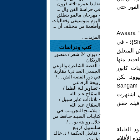
تقليدا عمره ثلاثة قرون
الفور حتى
في حراسة الفن وال ...
-
مهرجان مالمو ينطلق
اليوم بموسيقى وفعاليات
وأطعمة من مختلف أن ...
على مدى السنوات القليلة التالية، أنتج الاستوديو أفلامًا مثل "المارقة" Awaara
المزيد.....
(1951؛ "تلميع حذاء" Boot Polish (1954) و"السيد 420" Shree 420 (1955}؛ - في
كتب ودراسات
الغش المتعلق
-
ديوان 24 شعر / منصور
Jagte Raho ؛ وقد حقق العديد منها
الريكان
-
القصة الشاعرة والوعي
جات كابور
الجمعي الحداثي/ مقاربة
يوود. لكن
في دور القصة الش ... /
ربيحة الرفاعي
نرجس غابت ، عن أكبر نجاح لشركة ار كي R.K Films - فيلم "التقاء" Sangam
-
تصاوير لية الظمأ /
السمّاح عبد الله
 الممثلة (فيجايانثيمالا) Vyjayanthimala، التي اشتهرت
-
ثلاثاءات عابر سبيل /
قاء" هو آخر فيلم حقق
السمّاح عبد الله
-
ملامــح التجريــب في
كتابـات السيـد حـافظ من
خلال روايته يو ... /
سلسبيل كريبع
لعقود القليلة
-
قناديل الحكمة / د. خالد
ه الأفلام
زغريت