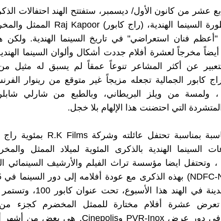
ابع عشر من كانون الأول/ ديسمبر، ستفتتح الهند احتفالات الذكر
لميلاد أسطورة السينما الهندية، (راج كابور) oor
ر "أعظم فنان استعراضي" في تاريخ السينما الهندية. ولكن ه
أيضاً مخرجاً لعشرة أفلام جددت أشكال وألوان السينما الهندية
عبير عن أكثر المشاعر تنوعاً عمقاً لم يسبق له مثيل من
 كابور الجمالية تجعله مزيجاً غير متوقع من رينوار الفرن
 ، ولمسة من ويلز البريطاني، وبالطبع من شارلي شابلن
متشردة التي احتضنت هذا الإلهام بلا خجل.
وبهذه المناسبة بمناسبة تحتفل عائلته وشركة
ت السينما الهندية بالذكرى المئوية لميلاد الممثل والمخر
، وتحتفل ايضا مؤسسة تراث الفيلم والأرشيف السينمائي ا
وفي 40 مدينة في الهند هذا الأسبوع، ت
ا تعرض عشرة أفلام مختارة للممثل المخضرم كجزء من
الاستعادي في دور عرض PVR-Inox وCinepolis. هي ب