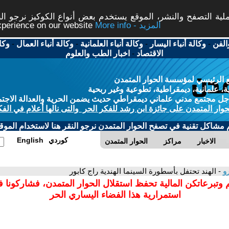
ة التصفح والنشر، الموقع يستخدم بعض أنواع الكوكيز نرجو النق
More info - المزيد
experience on our website
الفن
-
وكالة أنباء اليسار
-
وكالة أنباء العلمانية
-
وكالة أنباء العمال
-
وكا
الاقتصاد
-
اخبار الطب والعلوم
 الرئيسي لمؤسسة الحوار المتمدن
، علمانية، ديمقراطية، تطوعية وغير ربحية
ل مجتمع مدني علماني ديمقراطي حديث يضمن الحرية والعدالة الاجتم
حوار المتمدن على جائزة ابن رشد للفكر الحر والتى نالها أعلام في الفك
م مشاكل تقنية في تصفح الحوار المتمدن نرجو النقر هنا لاستخدام الموقع
كوردي
English
الاخبار
مراكز
الحوار المتمدن
رو
- الهند تحتفل بأسطورة السينما الهندية راج كابور
 وتبرعاتكن المالية تحفظ استقلال الحوار المتمدن، فشاركونا 
استمرارية هذا الفضاء اليساري الحر