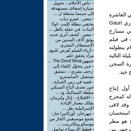
-
-باص الأحلام-.. تحويل
سيارة إسعاف مستهدفة
إلى سينما متنقلة ل ...
ي العاشرة
-
مصر.. عمرو دياب
من عمره في انقلاب Inquilab, الاستقلال (1935) Independence ؛ جوري Gauri
يحتفي ببطلة كليب -لولا
البنات- في حفله بالعل ...
مسرحية في مسارح
-
مصر.. كشف أثري جديد
يرة في فيلم
يوثق آلاف السنين من
الاستيطان البشري
للوتس الأزرق" Blue Lotus، حيث قام ببطولته
-
أزياء الفيلم تُعرض للبيع..
پارا Begum Para..أفلامه القليلة التالية
مزاد يحقق حلم
جمهورThe Devil Wear ...
 القلوب Dil Ki Rani وفيلم زيارة السجن
-
حين يتحوّل اللقاء إلى
-زحف بشري-.. دمشق
تستقبل -المايسترو-
-
فقيه في زمن الجباية..
حين تحدى التاج السبكي
نتاج تُدعى R.K. Films. وكان أول إنتاج
سلطة المماليك ود ...
 أول ظهور له كمخرج
-
-الاقتلاع-.. إيال وايزمان
يفكك معمار الإبادة
وقد لاقى
الإسرائيلية بفل ...
لم استحسان
-
مهرجان -أورالتيرا جاز-
يجمع موسيقيي الجاز من
اج هو مطر
موسكو ويكاترينب ...
حمل نرجس بين
-
قطط الإرميتاج تواصل