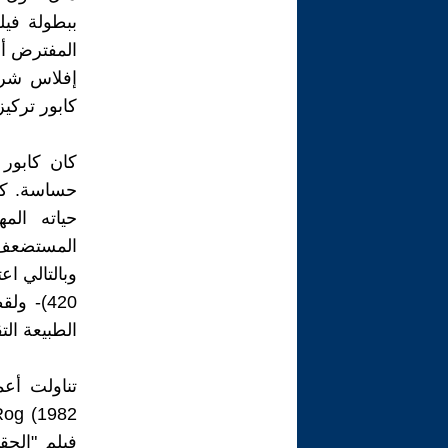
المفترض أن
كابور تركيز
كان كابور 
حساسة. كان
حياته الم
المستضعف أ
420)- و
الطبيعة الت
تناولت أعم
فيلم "الحق