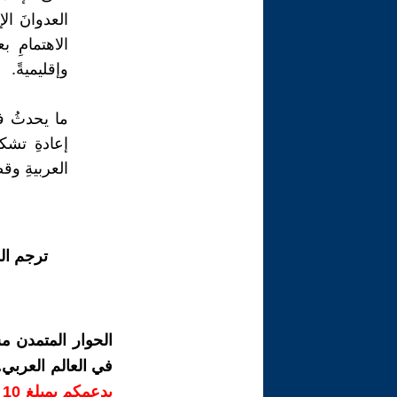
العدوانَ ال
الاهتمامِ ب
وإقليميةً.
ما يحدثُ ف
إعادةِ تشك
العربيةِ وق
ترجم ال
الحوار المتمدن م
في العالم العربي
ب