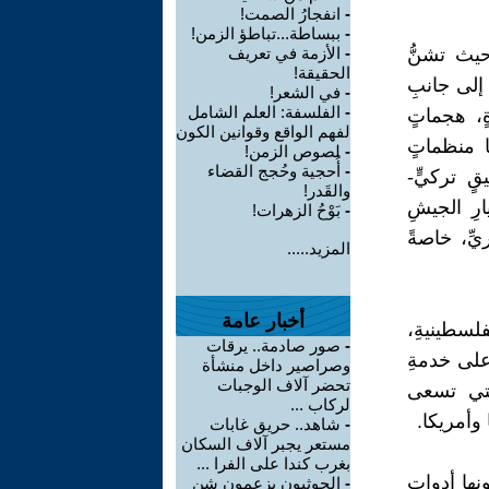
-
انفجارُ الصمت!
-
ببساطة...تباطؤ الزمن!
حيث تشنُّ
-
الأزمة في تعريف
الحقيقة!
 إلى جانبِ
-
في الشعر!
-
الفلسفة: العلم الشامل
ٍ، هجماتٍ
لفهم الواقع وقوانين الكون
ا منظماتٍ
-
لصوص الزمن!
-
أُحجية وحُجج القضاء
ٍ تركيٍّ-
والقَدر!
ارِ الجيشِ
-
بَوْحُ الزهرات!
ِّ، خاصةً
المزيد.....
أخبار عامة
فلسطينيةِ،
-
صور صادمة.. يرقات
 على خدمةِ
وصراصير داخل منشأة
تحضر آلاف الوجبات
التي تسعى
لركاب ...
 وأمريكا.
-
شاهد.. حريق غابات
مستعر يجبر آلاف السكان
بغرب كندا على الفرا ...
ِها أدواتٍ
-
الحوثيون يزعمون شن