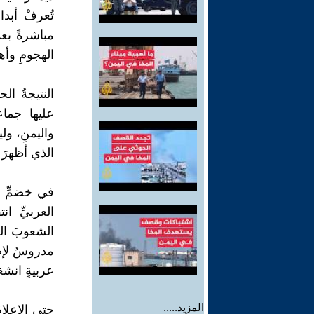
تُعرفْ أبد
مباشرةً بعد
الهجومِ وأهد
النتيجةُ ال
عليها جماع
واليمنِ، ولي
الذي أظهرَ 
في خضمِّ هذ
العربيِّ ان
الشعوبَ ال
مدروسٌ لإضع
عربيةٍ انشغ
المزيد.....
حتى الإعلامُ