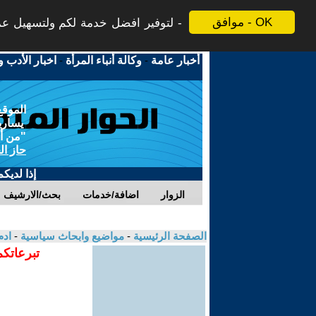
موافق - OK
لتوفير افضل خدمة لكم ولتسهيل عملي
أخبار عامة
-
وكالة أنباء المرأة
-
اخبار الأدب و
الموقع
يسارية
"من أج
حاز ال
إذا لديك
الزوار
اضافة/خدمات
بحث/الارشيف
الصفحة الرئيسية
-
مواضيع وابحاث سياسية
-
ادم
تبرعاتكم