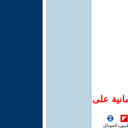
انية على
يبورد
الموبايل