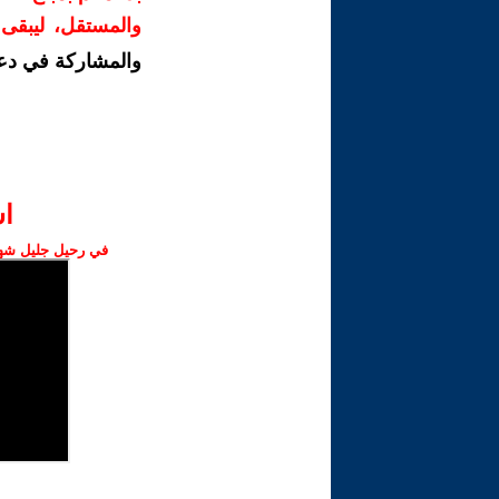
والمستقل، ليبقى ص
والمشاركة في دع
ا‫
في رحيل جليل شهبا