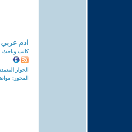
ادم عربي
كاتب وباحث
الحوار المتمدن-العدد: 8183 - 24
المحور: مواض