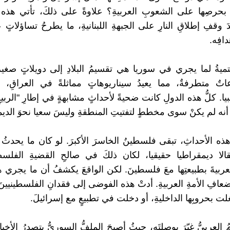
ا بحرصِها على الشعوبِ العربيةِ؟ علاوةً على ذلكَ، تأتي هذه 
َ وقفِ إطلاقِ النارِ على الجبهةِ اللبنانيةِ، ما يطرحُ تساؤلاتٍ
افِه.
حتميةُ لما يجري في سوريا هي تقسيمُ البلادِ إلى دويلاتٍ صغير
اتٌ متطرفةٌ، مما يعيدُ سيناريوهاتٍ مماثلةً في العراقِ، و
بيا. كلُّ هذه الدولِ كانت ضحيةً لأحداثٍ مشابهةٍ في إطارِ "الربيعِ
أنه لم يكنْ سوى مخططٍ لتفتيتِ المنطقةِ وليسَ سعيا نحوَ الديم
ه الأحداثِ، تبقى فلسطينُ الخاسرَ الأكبرَ. لو كان ما يحدثُ ف
تقالا ديمقراطيا حقيقيا، لكان ذلكَ في صالحِ القضيةِ الفلسطي
عربيةَ بطبيعتِها معَ فلسطينَ. لكن الواقعَ يكشفُ أن ما يجري
افِ الأمةِ العربيةِ. أدتْ هذه الفوضى إلى فقدانِ الفلسطينيينَ
لت بحروبِها الداخليةِ، أو دخلت في تطبيعٍ مع إسرائيلَ.
 العربيُّ غيّرَ بوصلتَه، حيثُ أصبحَ الملفُّ السوريُّ يتصدرُ الأخبا