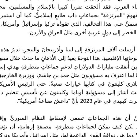
ءِ العربِ. فقد ألحقت ضررا كبيرا بالإسلامِ والمسلمينَ، محلي
مَ "المرتزقةِ" بجماعاتٍ ذاتِ طابعٍ إسلاميٍّ. كما أن استمرا
رسميِّ على هذا التحالفِ، الذي تقودُه تركيا وإسرائيلُ وأمريكا
الخطرِ إلى دولٍ عربيةٍ أخرى مثلَ العراقِ والأردنِ.
 أرسلت آلافَ المرتزقةِ إلى ليبيا وأذربيجانَ والنيجرِ، تديرُ هذه
اتِها الإقليميةِ. هذا التوجهُ يعيدُ إلى الأذهانِ ما حدثَ خلالَ سنوا
حينَ أُنفقت ملياراتُ الدولاراتِ لدعمِ جماعاتٍ متطرفةٍ بهدفِ إس
ا لما اعترفَ به مسؤولونَ مثلَ حمدِ بنِ جاسمَ، ووزيرةِ الخارجيةِ 
لاري كلينتونَ في كتابِها خياراتٌ صعبةٌ. حتى الرئيسِ الأمريكي
مبَ أشارَ إلى مسؤوليةِ أوباما وكلينتونَ عن تأسيسِ تنظيمِ د
 عامِ 2023 بأنَّ "داعشَ صناعةٌ أمريكيةٌ".
 أن هذه الجماعاتِ تسعى لإسقاطِ النظامِ السوريِّ وإقام
. لكن كيف يمكنُ لجماعاتٍ متطرفةٍ، مصنفةٍ إرهابيةٍ، أن تؤ
وما هي دوافعُ القوى الداعمةِ لها، مثلَ إسرائيلَ وأمريكا وتركي