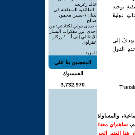
خالد زغريت
يةِ توجيهِ
-
الطائفية المتغلغلة في
تٍ دوليةً
لبنان / حسين محمود
صالح
-
صدى دولي لكتاباتي: من
إحدى أبرز مفكرات اليسار
الإيطالي إلى أ ... / رزكار
يهدفُ إلى
عقراوي
ةِ الدولِ
المزيد.....
المعجبين بنا على
الفيسبوك
3,732,970
Transl
اعية، والمساواة
م.
ساهم/ي معنا!
رار هذا المنبر الحر