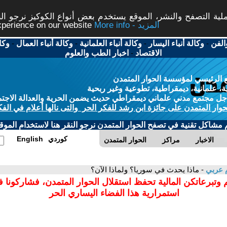
ة التصفح والنشر، الموقع يستخدم بعض أنواع الكوكيز نرجو النق
More info - المزيد
experience on our website
الفن
-
وكالة أنباء اليسار
-
وكالة أنباء العلمانية
-
وكالة أنباء العمال
-
وكا
الاقتصاد
-
اخبار الطب والعلوم
 الرئيسي لمؤسسة الحوار المتمدن
، علمانية، ديمقراطية، تطوعية وغير ربحية
ل مجتمع مدني علماني ديمقراطي حديث يضمن الحرية والعدالة الاجتم
حوار المتمدن على جائزة ابن رشد للفكر الحر والتى نالها أعلام في الفك
م مشاكل تقنية في تصفح الحوار المتمدن نرجو النقر هنا لاستخدام الموقع
كوردي
English
الاخبار
مراكز
الحوار المتمدن
 عربي
- ماذا يحدث في سوريا؟ ولماذا الآن؟
 وتبرعاتكن المالية تحفظ استقلال الحوار المتمدن، فشاركونا 
استمرارية هذا الفضاء اليساري الحر