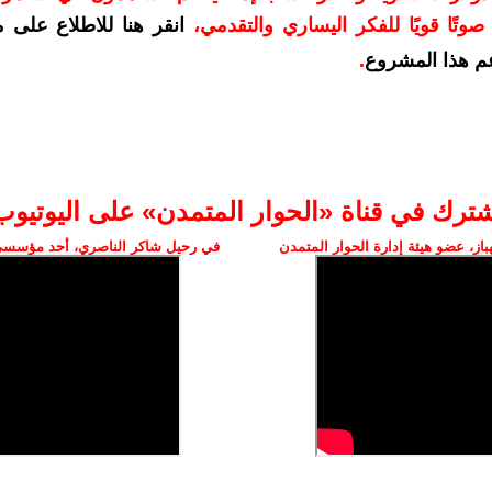
وتًا قويًا للفكر اليساري والتقدمي
،
انقر هنا للاطلاع على 
م هذا المشروع
.
شترك في قناة «الحوار المتمدن» على اليوتيوب
ز، عضو هيئة إدارة الحوار المتمدن
في رحيل شاكر الناصري، أحد مؤسسي 