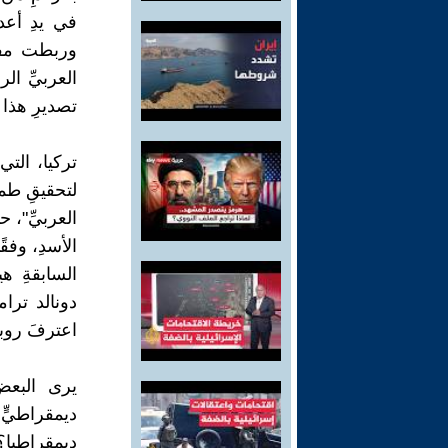
في يدِ أعدا
وربطت مفهو
العربيِّ ال
تصديرِ هذا 
تركيا، التي
لتحقيقِ طموح
العربيِّ"، 
الأسدِ، وفقً
السابقةِ هي
دونالد ترا
اعترفَ روبرت كينيدي في
يرى البعضُ
ديمقراطيٍّ
ديمقراطيا؟ 