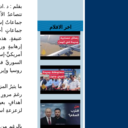
بقلم : د .ا
تتصاعدُ ال
جماعاتٌ إسل
اخر الافلام
جماعاتٍ أخ
عنيفةٍ. هذ
إرهابيةٍ و
أمريكيٍّ-إس
السوريِّ في
روسيا وإيرا
ما يثيرُ ال
رغمَ مرورِ 
أهدافٍ بعي
لزعزعةِ است
بالرغمِ من ا