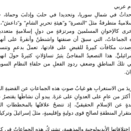
دم عربي
أحداثُ في شمالِ سوريا، وتحديدا في حلبَ وإدلبَ وحماةَ، 
اميةٌ متطرفةٌ مثلَ "النصرةِ" و"هيئةِ تحريرِ الشامِ" و"داعشَ"،
رى كالإخوانِ المسلمينَ ومرتزقةٍ من دولٍ إسلاميةٍ متعددة
ه الجماعاتُ، التي سبقَ أن صنفتها واشنطنُ وأنقرةُ على أنه
رصدت مكافآت كبيرةً للقبضِ على قادتها، تعملُ بدعمٍ وتنسيق
رائيليٍّ. هذا التصعيدُ المفاجئُ يثيرُ تساؤلاتٍ كثيرةً حولَ انهي
 تلكَ المناطقِ وضعفِ ردودِ الفعلِ من حلفاءِ النظامِ السوري
نَ.
مزيدَ من الاستغرابِ هو غيابُ صوتِ هذه الجماعاتِ عن القضيةِ ال
أكثرَ من عامٍ على العدوانِ على غزةَ. يبدو أن نشاطَها يقتصرُ
دةٍ عن الإسلامِ الحقيقيِّ، إذ تتضحُ علاقتُها بالمخططاتِ 
قرارِ المنطقةِ لصالحِ قوى دوليةٍ وإقليميةٍ، مثلَ إسرائيلَ وتركيا
ختلافاتِها الأيديولوجيةِ والمذهبيةِ، تشتركُ هذه الجماعاتُ في كون