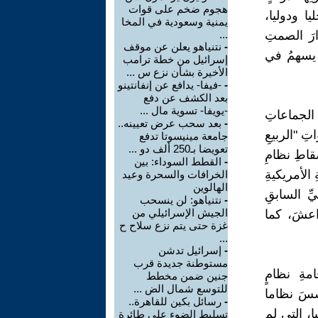
هجوم ضخم على قوات
ا ودوليا،
يمنية وسعودية في المخا
رَ الصمتِ
...
-
نتنياهو يعلن عن موقف
، يسهمُ في
إسرائيل من خطة ترامب
الأخيرة بشأن نزع س ...
-
-فيفا- يدافع عن إنفانتينو
بعد الكشف عن دفع
-يويفا- تسوية مال ...
 الجماعاتِ
-
بعد سحب عرض تعيينه..
تِ "الربيعِ
جامعة مينيسوتا تدفع
تعويضا بـ250 ألف دو ...
قاطِ نظامِ
-
القطط السوداء: بين
الأمريكيةِ
الخرافات والسحرة وعيد
الهالوين
ِّ السابقِ
-
نتنياهو: لن ينسحب
الجيش الإسرائيلي من
اعشَ، كما
غزة حتى يتم نزع سلاح ح
...
-
إسرائيل تدشن
مستوطنة جديدة قرب
ةِ نظامٍ
جنين ضمن مخطط
للتوسع شمال الض ...
سسَ نظاما
-
رسائل بكين للقاهرة..
ا، التي لم
تسليط الضوء على طائرة