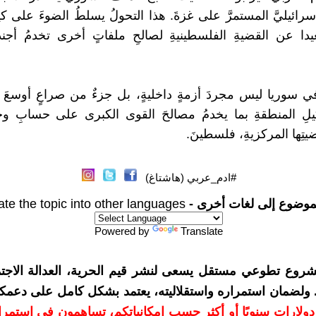
إسرائيليَّ المستمرَّ على غزةَ. هذا التحولُ يسلطُ الضوءَ على كيف
عيدا عن القضيةِ الفلسطينيةِ لصالحِ ملفاتٍ أخرى تخدمُ أجندا
ي سوريا ليس مجردَ أزمةٍ داخليةٍ، بل جزءٌ من صراعٍ أوسعَ 
يلِ المنطقةِ بما يخدمُ مصالحَ القوى الكبرى على حسابِ وحد
ضيتِها المركزيةِ، فلسطينَ.
#ادم_عربي (هاشتاغ)
موضوع إلى لغات أخرى -
ate the topic into other languages
Powered by
Translate
شروع تطوعي مستقل يسعى لنشر قيم الحرية، العدالة الاجتم
. ولضمان استمراره واستقلاليته، يعتمد بشكل كامل على دعمك
دعمكم بمبلغ 10 دولارات سنويًا أو أكثر حسب إمكانياتكم، تساهمون في استم