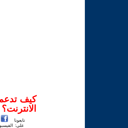
كيف تدعم-
الانترنت؟
تابعونا
على:
الفيسب