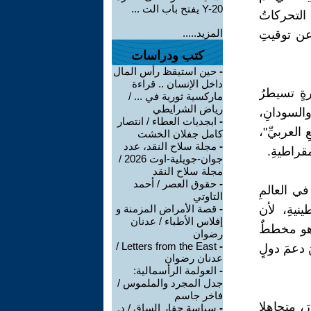
Y-20 يفتح باب الت ...
التحركاتُ
المزيد.....
 عن توقيتِ
كتب ودراسات
-
حين استيقظ رأس المال
داخل الإنسان .. قراءة
ةٍ تسيطرُ
ماركسية ثورية في ... /
رياض الشرايطي
السودانِ،
-
ابجديات العطاء / انتصار
 العربيِّ"،
كامل جفلان الخشت
-
مجلة سلاح النقد، عدد
قراطيةِ.
جوان-جويلية-اوت 2026 /
مجلة سلاح النقد
-
حقوق العصر / أحمد
ي العالمِ
التاوتي
نيةِ، لأن
-
قصة الأمراض المزمنة و
إفلاس الأطباء / عدنان
 هو مخططٌ
رضوان
Letters from the East /
-
 دعمَ دولٍ
عدنان رضوان
-
العولمة الرأسمالية:
جدل المجرد والملموس /
فاخر جاسم
رَ، متجاهلا
-
سياسة حفار الساق / د.