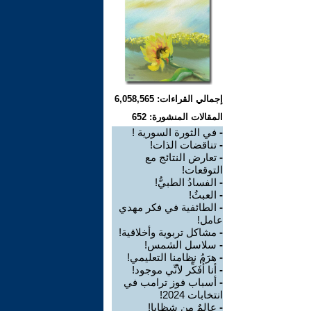
إجمالي القراءات: 6,058,565
المقالات المنشورة: 652
-
في الثورة السورية !
-
تناقضات الذات!
-
تعارض النتائج مع
التوقعات!
-
الفسادُ الطبيُّ!
-
العبثُ!
-
الطائفية في فكر مهدي
عامل!
-
مشاكل تربوية وأخلاقية!
-
سلاسل الشمس!
-
هرَمُ نظامنا التعليمي!
-
أنا أُفَكِّر لأنِّي موجود!
-
أسباب فوز ترامب في
انتخابات 2024!
-
عالمٌ من شظايا!