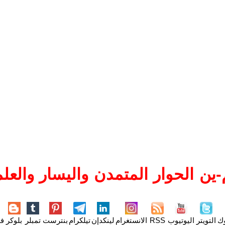
ين الحوار المتمدن واليسار والعلم
وك
التويتر
اليوتيوب
RSS
الانستغرام
لينكدإن
تيلكرام
بنترست
تمبلر
بلوكر
فل