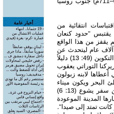
وملكها المتهوِّد إيبوزير جاليفان (688–711م) جنوب روسيا
أخبار عامة
قتباسات انتقائية من
-
19 جثمانا.. انتهاء
توراة: فمن سفر التكوين (10:19) يقتبس "حدود كنعان
عمليات الانتشال من
عمارة -كرم- بغزة (فيدي
م يقفز من هذا الواقع
...
-
لبنان يوقف ضابطاً
 آلاف عام ليتحدث عن
سورياً سابقاً.. ماذا جرى
داخل سفارة دمشق ف ...
صيدا، المعاصرة ثم يقتبس من سفر التكوين (49: 13) دليلاً
-
رفض خليجي لمحاولات
ريركنا التوراتي يعقوب
إيران تحويل مضيق هرمز
إلى أداة للضغط والت ...
 أعطاها لابنه زبولون
-
مدفيديف: روسيا
ستنتصر رغم كل ما تهذي
البحر ويكون ميناء
به رئيسة المفوضية الأور
...
سفن، ويكون تخومه إلى صيدا". ومن سفر يشوع (13: 6)
-
خيام النزوح في غزة..
واقع إنساني قاس
رها المدينة الموعودة
-
اجتماع ليبي مرتقب بين
انت تمتد إلى صيدا".
الرئاسات الثلاث
-
-المصري- السيد يعلق