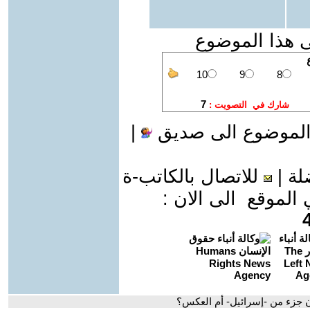
ى هذا الموضوع
الموضوع الى صديق
|
لة
|
للاتصال بالكاتب-ة
موقع الى الان :
نان جزء من -إسرائيل- أم العكس؟