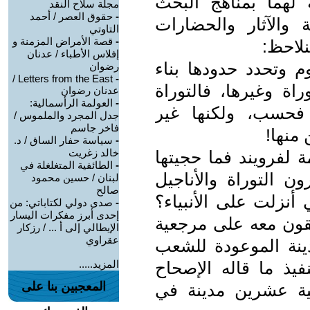
ة لهما بمناهج البحث
مجلة سلاح النقد
-
حقوق العصر / أحمد
 والآثار والحضارات
التاوتي
-
قصة الأمراض المزمنة و
نلاحظ:
إفلاس الأطباء / عدنان
م وتحدد حدودها بناء
رضوان
Letters from the East /
-
اة وغيرها، فالتوراة
عدنان رضوان
-
العولمة الرأسمالية:
ها فحسب، ولكنها غير
جدل المجرد والملموس /
فاخر جاسم
 منها!
-
سياسة حفار الساق / د.
خالد زغريت
مة لفرويند فما حجيتها
-
الطائفية المتغلغلة في
ن التوراة والأناجيل
لبنان / حسين محمود
صالح
أنزلت على الأنبياء؟
-
صدى دولي لكتاباتي: من
إحدى أبرز مفكرات اليسار
فقون معه على مرجعية
الإيطالي إلى أ ... / رزكار
عقراوي
دينة الموعودة للشعب
يذ ما قاله الإصحاح
المزيد.....
المعجبين بنا على
ية عشرين مدينة في