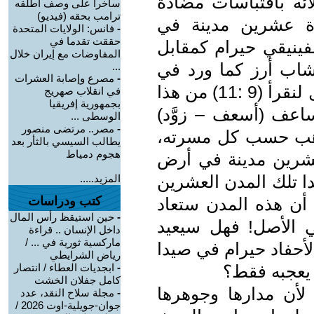
ئه باقتباسات مضادة
ساخرا على وصف أطلقه
ترامب بحقه (فيديو)
دة عشرين مدينة في
-
فانس: الولايات المتحدة
حققت تقدما في
فينيقي حيرام كمقابل
المفاوضات مع إيران خلال
خشاب أرز كما ورد في
...
-
مصرع وإصابة العشرات
الإصحاح التاسع من سفر الملوك الأول لنقرأ (9 :11) من هذا
في انقلاب صهريج
بجمهورية إفريقيا
اعف (أسعف – زوَّد)
الوسطى ...
-
مصر.. مرتضى منصور
هب حسب كل مسرته،
يطالب السيسي بالثأر بعد
هجوم دمياط
شرين مدينة في أرض
دا تلك المدن العشرين
المزيد.....
 أن هذه المدن ستعاد
كتب ودراسات
-
حين استيقظ رأس المال
في الأصل! فهل سيعيد
داخل الإنسان .. قراءة
ماركسية ثورية في ... /
أحفاد حيرام في صيدا
رياض الشرايطي
 يعجبه فقط؟
-
ابجديات العطاء / انتصار
كامل جفلان الخشت
 لأن مدارها وجوهرها
-
مجلة سلاح النقد، عدد
جوان-جويلية-اوت 2026 /