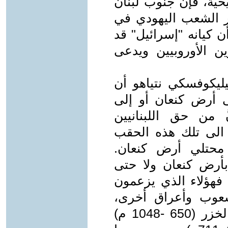
يخية، فإن جنوب لبنان
ر الشعب اليهودي في
ن كيانه "إسرائيل" قد
 الأوروبيين ويدعى
ليكوفسكي نتياهو أن
ى أرض كنعان أو إلى
َ من حق اللبنانيين
ً الى تلك هذه الحقب
 محتلي أرض كنعان.
 بأرض كنعان ولا حتى
. فهؤلاء الذي يزعمون
شعوب وأعراق أخرى،
وقصة صعود وانهيار مملكة "خانية" الخزر (650 -1048 م)