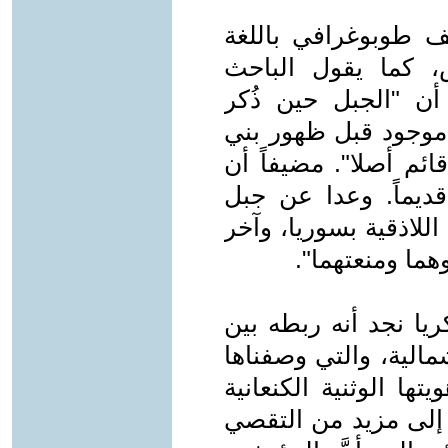
ف طوبوغرافي باللغة
، كما يقول الباحث
أن "الجبل حين ذُكر
 موجود قبل ظهور بني
ائم أصلا". مضيفاً أن
ديماً. وعدا عن جبل
لاذقية بسوريا، وآخر
ما ومنعتهما".
ريا نجد أنه ربطه بين
مالية، والتي وصفناها
يتها الوثنية الكنعانية
 إلى مزيد من التقصي