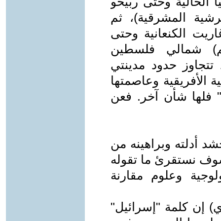
 الحالية وحتى ربيحو
شية المشرقية)، ثم
يت الكنعانية وحتى
م) شمالي فلسطين
 تتجاوز حدود مدينتي
ية الأفريقية وعاصمتها
فلها شأن آخر. فعن
د أدلته وبراهينه من
سوف نستقرئ ما تقوله
بولوجية وعلوم مقارنة
وي) إن كلمة "إسرائيل"