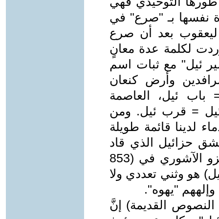
ي طورها التوحيدي فهي
ة نفسها بـ "صرع" في
 ليعقوب بعد أن صرع
را (تك 32:28). كما وردت لكلمة عدة معانٍ
ير ئيل" مع ثبات اسم
الرافدين وأرض كنعان
 = باب ئيل، العاصمة
 ئيل = قرب ئيل. ومن
ماء لدينا قائمة طويلة
مشق حزائيل الذي قاد
تحالف ممالك المدن الآرامية ضد الغزو الآشوري في (853
ل) هو وثني تعددي ولا
 وإلههم "يهوه".
النصوص القديمة) إنَّ