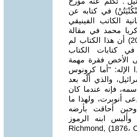
ائيل". تكلم عنه مؤرخ
ْيَتُنْ) في كتابه عن
انية الكاتب الفينيقي
كريا محمد في مقالة
مهمة له (الأخبار- 1 كانون الأول 2018) أن هذا الكتاب لم
ي كتابات الكتاب
ى الأخص فقرة مهمة
 الإله: "أما كرونوس
ائيل، والذي ألّه بعد
سمه، فإنه عندما كان
عى أنوبرت، ولهذا ما
 وحين أحاقت بأرضه
وألبس ابنه الرموز
Richmond, (1876، Cory’s Ancien