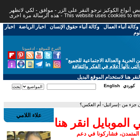
 أنواع الكوكيز نرجو النقر على الزر - موافق - لكي لاتظهر
This website uses cookies to ensure you ge
وكالة أنباء العمال
-
وكالة أنباء حقوق الإنسان
-
اخبار الرياضة
-
اخبار
لوم
التبرع للموقع - ادعمونا
حرية والعدالة الاجتماعية للجميع
"
تى نالها أعلام في الفكر والثقافة
قر هنا لاستخدام الموقع البديل
كوردي
English
نان جزء من -إسرائيل- أم العكس؟
علاء اللامي
لموبايل انقر هنا
 المتمدن، فشاركونا في دعم