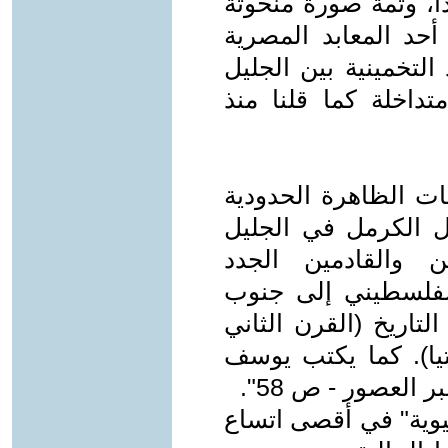
1 ق.م) فصاعدا، وثمة صورة منحوتة
حد المعابد المصرية
ما الحدود التخمينية بين الجليل
تداخلة كما قلنا منذ
ات الظاهرة الحدودية
بل الكرمل في الجليل
ن والقادمين الجدد
الفلسطيني إلى جنوب
تاريخ (القرن الثاني
ا). كما يكتب يوسف
لعصور - ص 58".
سيوية" في أقصى اتساع