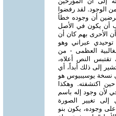
إلى أنَّ المؤرخين
من الوجود. لقد رفضوا
ترضين أن وجوده خطأ
ب أن يكون في الأصل
ن الأحرى بهم كان أن
توحيدي عبراني وهو
البية العظمى - من
، تقتبس النص أعلاه،
ر إلى ذلك أبداً، أي
ي نسخة يوسيبيوس هو
 حين اكتشفته. وهكذا
حي لأن وجود إله باسم
ي إلى تغيير الصورة
ء على وجوده، يكون بنو