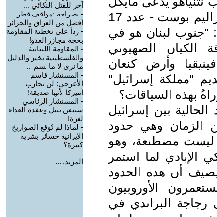
ب نتنياهو يدعى مايكل
آخر للقتل النكائي ...
-
بصراحة :مواقف قطر
فرويند كتب مقالة في صحيفة "جيروزاليم بوست - عدد 17
أفضل من العراق والجزائر
وفمبر 2024" عنوانها: "جنوب لبنان هو في
-
رداً على تخطئة المقاومة
بحجة مجازر العدو!
ة الكيان الصهيوني
-
المقاومة اللبنانية
والفلسطينية بخير والدليل
فينيقيا وأرض كنعان
ما نرى لا ما نسم ...
-
المستشار قاسم
ديم "مملكة إسرائيل"
الأعرجي: لن نحارب
راةُ بهذه السياقات؟
أميركا لأنها صديقة!
-
المستشار الرئاسي
الحالية بين إسرائيل
ستيفن نبيل وعقدة العداء
لغزة!
ن الزمان وهي حدود
-
لماذا لم تُوقع الصواريخ
الإيرانية خسائر بشرية
ه ليست مصطنعة، وهو
كبيرة؟
كي الإبادي لما استمر
المزيد.....
يضيف أن هذه الحدود
تعمرون الأوروبيون
زجاجة البراندي في