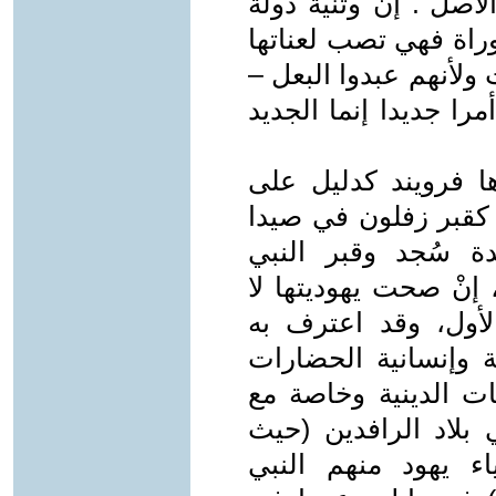
لأصل". إن وثنية دولة
وراة فهي تصب لعناتها
ولأنهم عبدوا البعل –
مرا جديدا إنما الجديد
دها فرويند كدليل على
 كقبر زفلون في صيدا
ة سُجد وقبر النبي
إنْ صحت يهوديتها لا
لأول، وقد اعترف به
وإنسانية الحضارات
يات الدينية وخاصة مع
 بلاد الرافدين (حيث
اء يهود منهم النبي