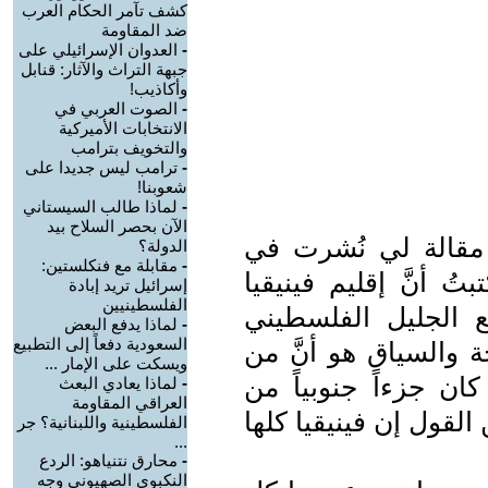
كشف تآمر الحكام العرب
ضد المقاومة
-
العدوان الإسرائيلي على
جبهة التراث والآثار: قنابل
وأكاذيب!
-
الصوت العربي في
الانتخابات الأميركية
والتخويف بترامب
-
ترامب ليس جديدا على
شعوبنا!
-
لماذا طالب السيستاني
الآن بحصر السلاح بيد
مقالة لي نُشرت في
الدولة؟
-
مقابلة مع فنكلستين:
16 تشرين الثاني 2024)، كتبتُ أنَّ إقليم فينيقيا
إسرائيل تريد إبادة
الفلسطينيين
 الجليل الفلسطيني
-
لماذا يدفع البعض
السعودية دفعاً إلى التطبيع
جة والسياق هو أنَّ من
ويسكت على الإمار ...
كان جزءاً جنوبياً من
-
لماذا يعادي البعث
العراقي المقاومة
القول إن فينيقيا كلها
الفلسطينية واللبنانية؟ جر
...
-
محارق نتنياهو: الردع
النكبوي الصهيوني وجه