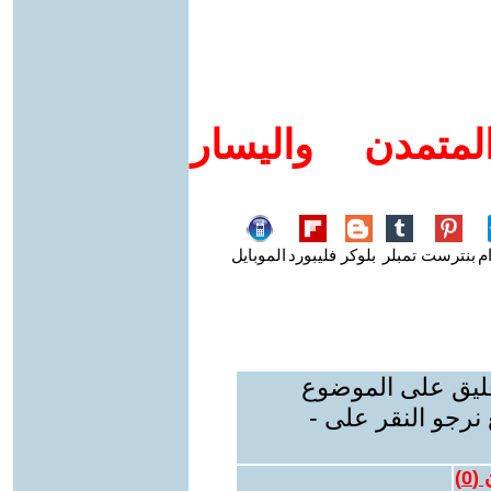
متمدن واليسار
م
بنترست
تمبلر
بلوكر
فليبورد
الموبايل
عليق على الموضوع
نرجو النقر على -
 (
0
)