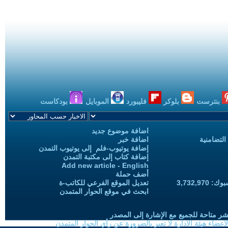
بنترست
بلوكر
فليبورد
الموبايل
بودكاست
اضافة موضوع جديد
التضامنية
اضافة خبر
إضافة يوتيوب-فلم إلى يوتيوب التمدن
إضافة كتاب إلى مكتبة التمدن
Add new article - English
أضف حملة
3,732,97
تعديل الموقع الفرعي للكاتب-ة
ابحث في موقع الحوار المتمدن
شر متاحة للجميع مع الإشارة إلى المصدر
ضاء هيئة الادارة لا تعبر بالضرورة عن رأي الحوار المتمدن