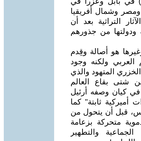
ي) في بابل وعزرا في
 ومصر وشمال أفريقيا
ثار التراثية بعد أن
ة ودولتها من جذورهم
غيرها هو أصالة وقِدم
 العربي ولكنه وجود
الخزري المتهود والذي
من شتى بقاع العالم
ي كيان وصفه أرئيل
 أميركية ثابتة" كما
تس، قبل أن يتحول من
موية متحركة بزعامة
 الجماعية والتطهير