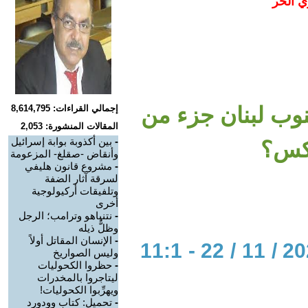
ي الحر
جنوب لبنان جزء من
إجمالي القراءات: 8,614,795
المقالات المنشورة: 2,053
-
بين أكذوبة بوابة إسرائيل
عكس؟
وأنقاض -صقلغ- المزعومة
-
مشروع قانون هليفي
لسرقة آثار الضفة
وتلفيقات أركيولوجية
أخرى
-
نتنياهو وترامب؛ الرجل
وظلُّ ذيله
-
الإنسان المقاتل أولاً
الحوار المتمدن-العدد: 8169 - 2024 / 11 / 22 - 11:1
وليس الصواريخ
-
حظروا الكحوليات
ليتاجروا بالمخدرات
ويهرِّبوا الكحوليات!
-
تحميل: كتاب وودورد