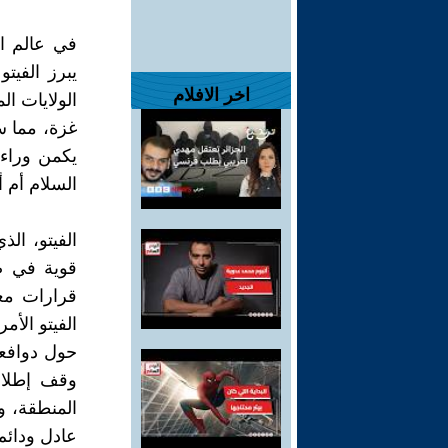
في عالم ال
يبرز الفيت
اخر الافلام
الولايات ا
غزة، مما سل
يكمن وراء 
السلام أم 
الفيتو، الذ
قوية في ص
قرارات مع
الفيتو الأم
حول دوافعه
وقف إطلاق 
المنطقة، و
عادل ودائم