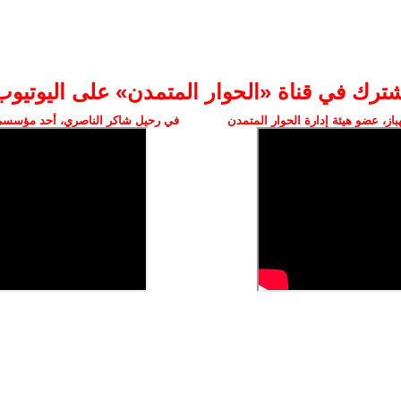
شترك في قناة «الحوار المتمدن» على اليوتيوب
ز، عضو هيئة إدارة الحوار المتمدن
في رحيل شاكر الناصري، أحد مؤسسي 