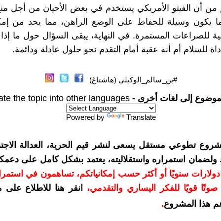
من أن الفيتو الأمريكي يستخدم في بعض الأحيان من أجل منع
 ما يكون وسيلة للحفاظ على الوضع الراهن، مما يحد من إمكا
ة للصراعات المستمرة. في النهاية، يبقى السؤال حول ما إذا ك
اة للسلام أم أنه عقبة أمام التقدم نحو حلول عادلة ودائمة.
#بن_سالم_الوكيلي (هاشتاغ)
موضوع إلى لغات أخرى -
ate the topic into other languages
Powered by
Translate
شروع تطوعي مستقل يسعى لنشر قيم الحرية، العدالة الاجتم
. ولضمان استمراره واستقلاليته، يعتمد بشكل كامل على دعمك
دعمكم بمبلغ 10 دولارات سنويًا أو أكثر حسب إمكانياتكم، تساهمون في استم
وتًا قويًا للفكر اليساري والتقدمي
،
انقر هنا للاطلاع على 
م هذا المشروع
.