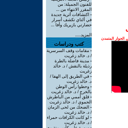
للفنون الجميلة: من
المقرر الانتهاء من ...
-
اكتشافات أثرية جديدة
في ألتاي تكشف أسرار
حضارتي بازيريك وأفا ...
المزيد.....
الحوار المتمدن
كتب ودراسات
-
مقامات وقف السرسرية
/ د. خالد زغريت
-
مدينة فاضلة بالطرة
رذيلة بالنقش / د. خالد
زغريت
-
في الطريق إلى الهفا /
د. خالد زغريت
-
وحطوا رأس الوطن
بالخرج / د. خالد زغريت
-
قلق أممي من الباطرش
الحموي / د. خالد زغريت
-
الضحك من لحى الزمان
/ د. خالد زغريت
-
لو كانت الكرافات حمراء
/ د. خالد زغريت
-
سهرة على كأس متة مع