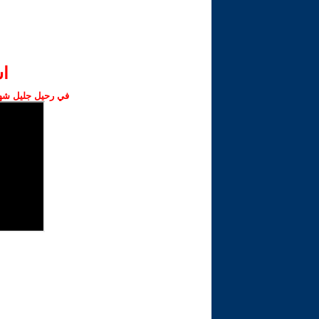
ا‫
في رحيل جليل شهبا