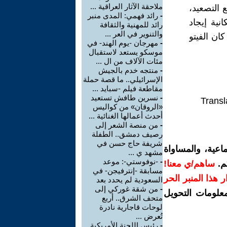
ملاحقة الآثار العراقية ...
 التصعيد،
-
رائد فهمي: المدى منبر
نية إيجاد
رائد للمهنية والثقافة
والتنوير في العر ...
ان الفيتو
-
مهرجان -يوم الهند- في
موسكو يستعد لاستقبال
مئات الآلاف من ال ...
-
منتجه خدم بالجيش
الإسرائيلي.. ما قصة حملة
مقاطعة فيلم -سبايد ...
-
نسرين طافش تستعيد
Transl
«الروقان» من كواليس
أحدث أعمالها الغنائية ...
-
من منصة الشعر إلى
رصيف دمشق.. الطفلة
شريفة حاج حسن في
اعية، والمساواة
مشهد ي ...
-
-نوفوستي-: موعد
م.
ساهم/ي معنا!
مسابقة -إنترفيجن- في
رار هذا المنبر الحر
السعودية لم يحدد بعد
-
من شقة غوركي إلى
معلومات التحويل
متحف الشرق.. أربع
لوحات قاجارية نادرة
تُعرض ...
-
رئيس اللجنة الأمريكية