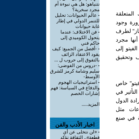
نتنياهو: هل هي نبوءة أم
مجرد سخرية؟
 المتعلقة
-
عالم الحيوانات: تحليل
للتنمر الدولي في إطار
ورة وجود
غابة حيوانات
ياز" لطرف
-
فن الاختلاف: عندما
يتحول الكوميدي إلى
نها مجرد
حاكم فني
لفيتو إلى
-
-أفضل من الجميع: كيف
يقود الاعتقاد الزائف
ف وتحقيق
بالتفوق إلى حروب ل ...
-
-دروس من الفوضى:
سليم وشامة كرمز للشرق
الأوسط-
-
استراتيجيات الهجوم
يتو" خاص
والدفاع في السياسة: فهم
لتأثير في
إشارات الخصم
ادة الدول
المزيد.....
اعات مثل
ة في صنع
اخبار الأدب والفن
-
«لن نتخلى عن أي
قطعة».. الثقافة تؤكد