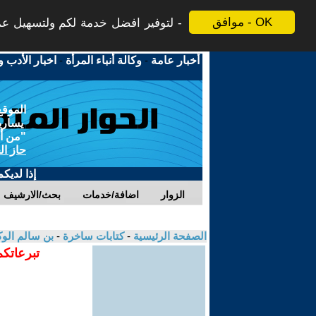
موافق - OK
لتوفير افضل خدمة لكم ولتسهيل عملي
أخبار عامة
-
وكالة أنباء المرأة
-
اخبار الأدب و
الموقع
يسارية
"من أج
حاز ال
إذا لديك
الزوار
اضافة/خدمات
بحث/الارشيف
الصفحة الرئيسية
-
كتابات ساخرة
-
بن سالم الو
تبرعاتكم