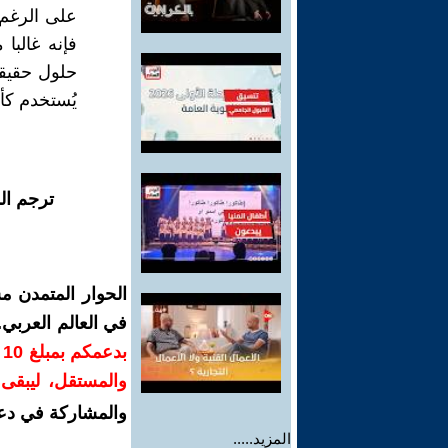
على الرغم 
فإنه غالبا
حلول حقيقي
يُستخدم كأد
ترجم ال
الحوار المتمدن م
في العالم العربي
ب
والمستقل، ليبقى ص
والمشاركة في دع
المزيد.....