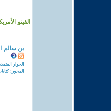
الفيتو الأمر
بن سالم ال
الحوار المتمدن-العدد: 8167 - 24
المحور: كتاب