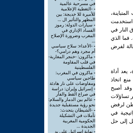
في مسرحية عالمية
-
-التغطية الإعلامية
لمتباينة،
للأميرة للا خديجة: بين
المظهر والتأثير ال ...
، استخدمت
-
سيارات الدولة: رموز
 النار في
الفساد الإداري في
المغرب وضرورة الإصلاح
 فما الذي
...
الة لفرض
-
-الأعداء: سلاح سياسي
أم مجرد وهم درامي؟-
-
ماكرون: -خنجر المغاربة-
في قلب المقاومة
الفلسطينية
 يعد أداة
-
ماكرون في المغرب:
طاجين سياسي
نع اتخاذ
ومفاوضات على نار هادئة
وقد أصبح
-
إسرائيل وإيران: دراسة
في صراع القط والفأر
ير تساؤلات
-
عالم بين الدمار والسلام:
شنطن لرفض
نحو رؤية مستقبلية جديدة
-
-الشيطان يتحدث:
اتيجية في
تأملات في التشكيلة
صل إلى حل
الحكومية المغربية
الجديدة ...
-
نهاية إسرائيل على يد