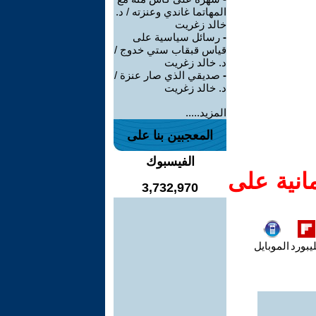
المهاتما غاندي وعنزته / د.
خالد زغريت
-
رسائل سياسية على
قياس قبقاب ستي خدوج /
د. خالد زغريت
-
صديقي الذي صار عنزة /
د. خالد زغريت
المزيد.....
المعجبين بنا على
الفيسبوك
انية على
3,732,970
يبورد
الموبايل