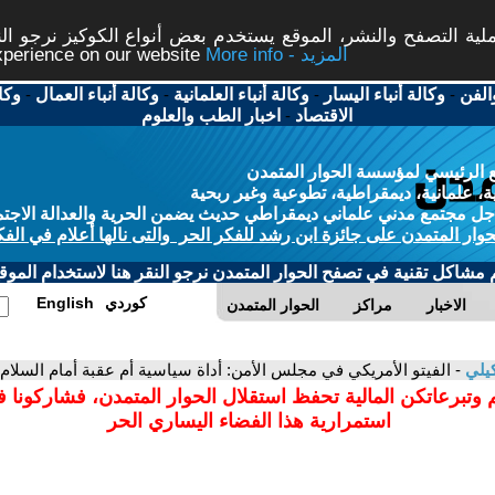
ة التصفح والنشر، الموقع يستخدم بعض أنواع الكوكيز نرجو النق
More info - المزيد
experience on our website
الفن
-
وكالة أنباء اليسار
-
وكالة أنباء العلمانية
-
وكالة أنباء العمال
-
وكا
الاقتصاد
-
اخبار الطب والعلوم
 الرئيسي لمؤسسة الحوار المتمدن
، علمانية، ديمقراطية، تطوعية وغير ربحية
ل مجتمع مدني علماني ديمقراطي حديث يضمن الحرية والعدالة الاجتم
حوار المتمدن على جائزة ابن رشد للفكر الحر والتى نالها أعلام في الفك
م مشاكل تقنية في تصفح الحوار المتمدن نرجو النقر هنا لاستخدام الموقع
كوردي
English
الاخبار
مراكز
الحوار المتمدن
كيلي
- الفيتو الأمريكي في مجلس الأمن: أداة سياسية أم عقبة أمام السلا
 وتبرعاتكن المالية تحفظ استقلال الحوار المتمدن، فشاركونا 
استمرارية هذا الفضاء اليساري الحر