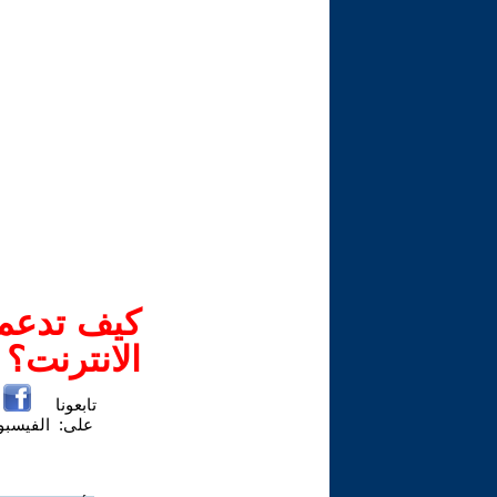
كيف تدعم-
الانترنت؟
تابعونا
على:
الفيسب