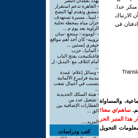
يهدد بفقدان البصر
-
القاهرة تدعم استقرار
بكر جدا.
دمشق وتقدم لها النصح
 الارتباك
-
ليبيا.. مسيرة تستهدف
خزان مياه بمحطة تحلية
ادفتان في
الزاوية بعد يوم م ...
-
-لوموند-: منتجع -سان
تروبيه- كان أحد أهم مواقع
جيفري إبستين ...
-
ألمانيا.. حزب
فاغنكنيخت يفتح الباب
أمام ائتلاف مع -البديل- ل
...
Transl
-
وسائل إعلام: عمدة
مدينة فرايبرغ الألمانية
يتسبب في أعمال شغب
...
-
هيئة السكك الحديدية
: تشغيل عدد من
اعية، والمساواة
القطارات الإضافية بين
م.
ساهم/ي معنا!
الق ...
رار هذا المنبر الحر
المزيد.....
معلومات التحويل
كتب ودراسات