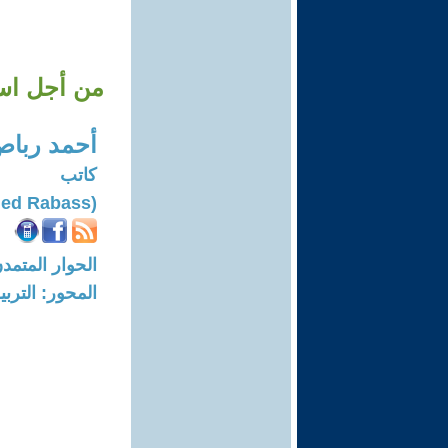
من أجل استع
أحمد ربا
كاتب
(Ahmed Rabass)
الحوار المتمدن-العدد: 8157 - 24
المحور: التربي