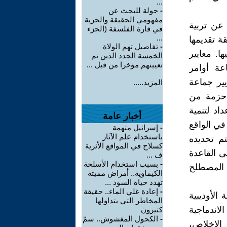
...
-
جولة للبحث عن
مفهومي الحقيقة والحرية
عن تربية
في قارة الفلسفة (الجزء
...
ة تقديمها
-
تفاصيل تهم الولاة
. معايير
الخمسة الجدد الذين تم
تعيينهم مؤخرا من قبل ...
اعة أوامر
يير جماعة
المزيد.....
 حزمة من
اد لتنمية
أخبار عامة
في الواقع
-
إسرائيل متهمة
باستخدام علم الآثار
م تحديده
كسلاح في المواقع الأثرية
ى القاعدة
ف ...
-
بسبب استخدام الأسلحة
ا المصطلح
الكيماوية.. أمراض مميتة
تهدد حياة السود ...
-
إعادة غلي الماء.. حقيقة
لأوديبية
المخاطر التي يتداولها
لاندماجية
كثيرون
-
الكحول المغشوش.. سمّ
 الإخلاص،