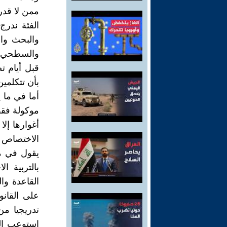
ممن لا قدر
الفئة ندرج
والبحث وا
والسطحي م
قبل أيام ت
بأن تتكلمي
أما في ما 
موكولة فقط
أغوارها إل
الاختصاص م
بالتربية ا
القاعدة وال
على القانو
تدريجيا من
استوعب الق