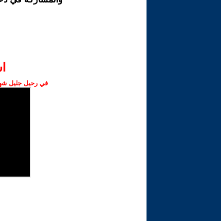
ا‫
في رحيل جليل شهبا