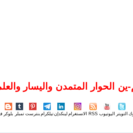
ين الحوار المتمدن واليسار والعلم
وك
التويتر
اليوتيوب
RSS
الانستغرام
لينكدإن
تيلكرام
بنترست
تمبلر
بلوكر
فل