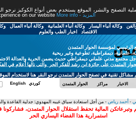
ة التصفح والنشر، الموقع يستخدم بعض أنواع الكوكيز نرجو النق
More info - المزيد
experience on our website
الفن
-
وكالة أنباء اليسار
-
وكالة أنباء العلمانية
-
وكالة أنباء العمال
-
وكا
الاقتصاد
-
اخبار الطب والعلوم
 الرئيسي لمؤسسة الحوار المتمدن
، علمانية، ديمقراطية، تطوعية وغير ربحية
ل مجتمع مدني علماني ديمقراطي حديث يضمن الحرية والعدالة الاجتم
حوار المتمدن على جائزة ابن رشد للفكر الحر والتى نالها أعلام في الفك
م مشاكل تقنية في تصفح الحوار المتمدن نرجو النقر هنا لاستخدام الموقع
كوردي
English
الاخبار
مراكز
الحوار المتمدن
مي
-
أحمد رباص
- من أجل استعادة سياق غيبه المهدوي: جدلية القاعدة والقانون
 وتبرعاتكن المالية تحفظ استقلال الحوار المتمدن، فشاركونا 
استمرارية هذا الفضاء اليساري الحر