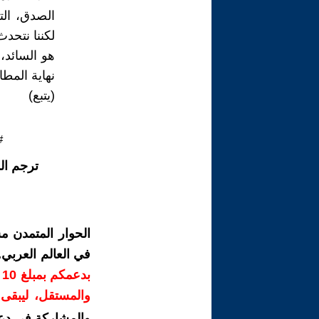
الصدق، الت
لكننا نتحدث
هو السائد،
نهاية المط
(يتبع)
#
ترجم ال
الحوار المتمدن م
في العالم العربي
ب
والمستقل، ليبقى ص
والمشاركة في دع