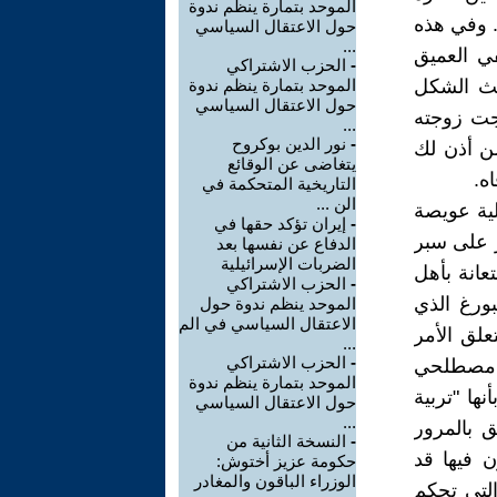
الموحد بتمارة ينظم ندوة
. وفي هذه
حول الاعتقال السياسي
...
في العميق
-
الحزب الاشتراكي
يث الشكل
الموحد بتمارة ينظم ندوة
حول الاعتقال السياسي
جت زوجته
...
-
نور الدين بوكروح
من أذن لك
يتغاضى عن الوقائع
ه.
التاريخية المتحكمة في
الن ...
لية عويصة
-
إيران تؤكد حقها في
ر على سبر
الدفاع عن نفسها بعد
الضربات الإسرائيلية
عانة بأهل
-
الحزب الاشتراكي
ورغ الذي
الموحد ينظم ندوة حول
الاعتقال السياسي في الم
عندما يتعلق الأمر
...
-
الحزب الاشتراكي
ام مصطلحي
الموحد بتمارة ينظم ندوة
ها "تربية
حول الاعتقال السياسي
...
ق بالمرور
-
النسخة الثانية من
ن فيها قد
حكومة عزيز أختوش:
الوزراء الباقون والمغادر
التي تحكم