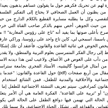
ة لهم عن تحريك فكرهم حول ما يقولون عساهم يذهبون بعيدا
 من يظنون أن العمل الصحافي لا يحتاج إلى التفكير الفلس
لتقصي، وكل ما يطلبه مسايرة القطيع بالكلام الدارج من ح
ن حيث الجوهر، أخص منهم بالذكر صاحب القناة التي خر
صرخ بأعلى صوتها بما يفيد أنه "تاج على رؤوس المغاربة" !! 
ن باسمنا، اسمحي لي، كاين تاج واحد على رؤوسنا، وراكي عارفا
يخص الخوض في ثنائية القاعدة والقانون، فأعتقد أن تلك إشكا
 إلى رجال الفكر المتمرسين بعلوم التربية والمنطق، ولا يقد
ا من دأب على الغوص في الأعماق. ولاعيب لمن هذا ديدنه الاست
ن أمثال فرانسوا گاليشيه، الأستاذ الفخري بجامعة ستراسب
يقول في مقال من أربع صفحات (pdf) حول القاعدة والقانون: "
لاجتماعية والأخلاقية والمدنية للطفل، فمن الشائع استخد
قانون كمرادفين. سيتم تعريف التنشئة الاجتماعية للطفل إما بأن
ن" أو "تربية على القاعدة". الفكرة العامة هي أن الأمر يتعل
 الحالة التي تهيمن فيها دوافع الطفل على الحالة التي يكو
وانين والقواعد التي تشكل الحياة الاجتماعية، ولا سيما تلك 