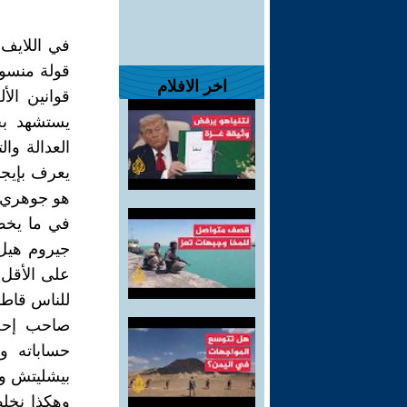
في اللايف 
قولة منسوب
اخر الافلام
قوانين ال
يستشهد بج
العدالة وا
يعرف بإيج
هو جوهري في
في ما يخص 
جيروم هيل 
على الأقل 
للناس قاطب
صاحب إحصا
حساباته و
بيشليتش وز
وهكذا نخلص