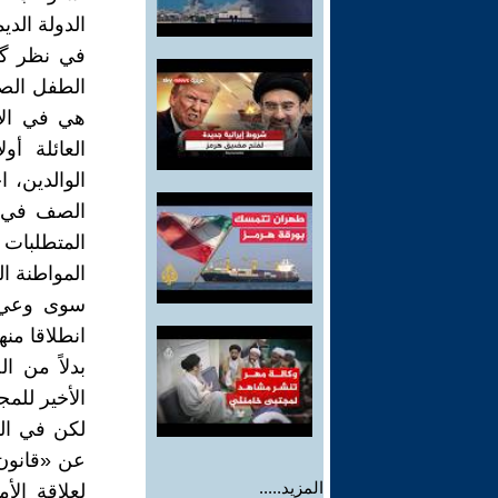
الدولة الدي
في نظر گا
الطفل الصغي
هي في الأ
العائلة أو
الوالدين، 
الصف في ا
المتطلبات 
المواطنة ا
سوى وعي غ
انطلاقا منه
بدلاً من ا
الأخير للمج
لكن في الو
عن «قانون 
المزيد.....
لعلاقة الأ