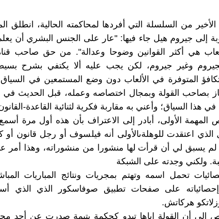
الأخير من السلسلة التي أفردها لمحاكمته الحالية، انطلق ا
ة إلى جيروم هيل جاء فيها: "عار على الجنس البشري أن يعلم
ألعاب هي أكثر القوانين وضوحا وعدالة". من حق صاحب قناة
يروم وغير جيروم، لكن يجب عليه ألا يكتفي بشرح بس
لتكافؤ المتوفرة في الألعاب دون وضع المستمعين في السياق 
از بصاحب القولة وبمجال اختصاصه وعمله، قبل الحديث في ع
 هذا السياق؛ وأعني به مقاربة فكرية لثنائية القاعدة-القانون
المهمة الأولى، أبادر إلى الاعتراف بأن هذه أول مرة أسمع
الذي اعتقدت للوهلةىالأولى أنه فيلسوف أو رجل قانون أو 
لم يسبق لي أن قرأت لها منشورا من منشوراته، وهذا أمر ع
ة. ولكني وجدته على الشبكة
ئيات تحمل اسمه وتهتم بمجريات ونتائج المباريات المباش
إحصائياته على صفحات تطبيق صوفاسكور الذي الذي أس
لاتكو هركاتش.
 إلى أن القولة إياها تبدو كحكمة يتيمة صدرت عن أحد مجا