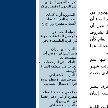
الدرب الطويل المؤدي
إلى التحول الاقتصادي (2
...
لمهدوي من
-
المغرب: أزمة كليات
 المرء أن
الطب و الصيدلة وطب
الأسنان: مقترح وزاري ج
 بديل أن
...
-
جولة للبحث عن
يط لشروط
مفهومي الحقيقة والحرية
العام كأن
في قارة الفلسفة (الجزء
...
جالة عما
-
الحرب بين إيران
.
وإسرائيل: قراءة في آخر
المستجدات
 فيها اسم
-
تأملات في آخر قصاصات
كاتب شهير
الحرب في منطقة الشرق
الأوسط
ادي يحدث
-
الحزب الاشتراكي
الموحد بتمارة ينظم ندوة
حول الاعتقال السياسي
رة. ينشر
...
-
ما مدى مصداقية معلم
سه إيفان
متفرغ أو غير الإطار بعيدا
عن التدريس إذا ...
-
الحزب الاشتراكي
نين الكرة