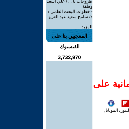
طروحات با ... / علي أسعد
وطفة
-
خطوات البحث العلمى /
د/ سامح سعيد عبد العزيز
المزيد.....
المعجبين بنا على
الفيسبوك
3,732,970
انية على
يبورد
الموبايل