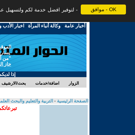
موافق - OK
لتوفير افضل خدمة لكم ولتسهيل عملي
أخبار عامة
-
وكالة أنباء المرأة
-
اخبار الأدب و
الموقع
يسارية
"من أج
حاز ال
إذا لديك
الزوار
اضافة/خدمات
بحث/الارشيف
الصفحة الرئيسية
-
التربية والتعليم والبحث العل
تبرعاتكم