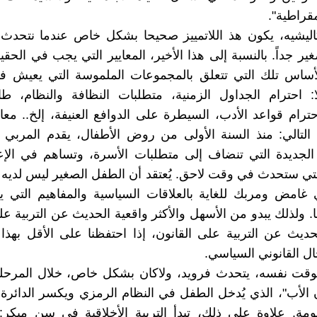
مقراطية".
ليشيه، يكون هذ اللاتمييز صحيحا بشكل خاص عندما نتحدث 
ر جداً. بالنسبة إلى هذا الأخير، المعايير التي يجب في الحقيق
ساس تلك التي تتعلق بالمجموعات الملموسة التي يعيش فيها
لا: احترام الجداول الزمنية، متطلبات النظافة والنظام، ط
احترام قواعد الأدب، السيطرة على الدوافع العنيفة، إلخ.. معا
لتالي: منذ السنة الأولى من روض الأطفال، يقدم المربي
الجديدة التي تنضاف إلى متطلبات الأسرة، وتساهم في الإعد
لتي ستحدث في وقت لاحق. يُعتقد أن الطفل الصغير ليس لديه 
امض ومربك للغاية بالعلاقات السياسية والمفاهيم التي يت
ا. ولذلك يبدو من الأسهل والأكثر واقعية الحديث عن التربية عل
لحديث عن التربية على القانون، إذا احتفظنا على الأقل بهذ
ال القانوني السياسي.
قت نفسه، يتحدث فرويد، ولاكان بشكل خاص، خلال المرحلة ا
الأب"، الذي يُدخل الطفل في النظام الرمزي ويكسر الدائرة ا
مومة. علاوة على ذلك، تبدأ التربية الأخلاقية في سن مبكر: