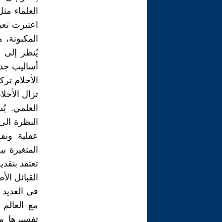
العلماء مث
اعتبرت تعب
المكبوتة، 
يُنظر إلى 
أساليب جدي
الأحلام ترك
تزال الأحلا
العلمي. ي
النظرة الى
عقلية ونفس
المتغيرة بي
تعتقد بتقدي
القبائل الأص
في العديد م
مع العالم 
تفسيرها من