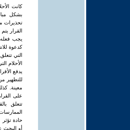
كانت الأحل
بشكل مباش
تحذيرات من 
القرار يتم 
يجب فعله أ
كدعوة للانت
التي تتعلق
الأحلام ال
يدفع الأفر
للتطهير من
معينة. كذلك
على القرار
تتعلق بال
الممارسات 
حادة تؤثر 
أو البحث عن