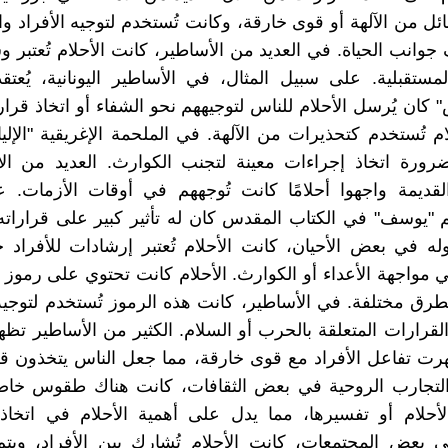
ائل من الآلهة أو قوى خارقة، وكانت تُستخدم لتوجيه الأفراد و
انب الحياة. في العديد من الأساطير، كانت الأحلام تُعتبر وسي
لمستقبلية. على سبيل المثال، في الأساطير اليونانية، يُعتقد
 كان يُرسل الأحلام للناس لتوجيههم نحو الشفاء أو اتخاذ قرا
م تُستخدم كتحذيرات من الآلهة. في الملحمة الإغريقية "الإلياذ
رورة اتخاذ إجراءات معينة لتجنب الكوارث. العديد من ال
لقديمة واجهوا أحلامًا كانت تُوجههم في أوقات الأزمات. 
م "يوسف" في الكتاب المقدس كان له تأثير كبير على قرارات
له في بعض الأحيان، كانت الأحلام تُعتبر إرشادات للأفراد 
مواجهة الأعداء أو الكوارث. الأحلام كانت تحتوي على رموز غ
طرق مختلفة. في الأساطير، كانت هذه الرموز تُستخدم لتوجي
القرارات المتعلقة بالحرب أو السلام. الكثير من الأساطير تظ
هرت تفاعل الأفراد مع قوى خارقة، مما جعل الناس يتخذون قرا
لتجارب الروحية في بعض الثقافات، كانت هناك طقوس خاص
لأحلام أو تفسيرها، مما يدل على أهمية الأحلام في اتخاذ
في بعض المجتمعات، كانت الأحلام تُشارك بين الأفراد، ويت