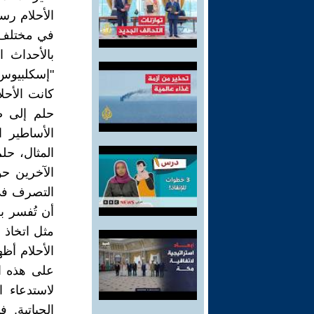
الأحلام رس
في مختلف جو
بالأحداث ا
"إسكلبيوس"
كانت الأحلا
حلم إلى ض
الأساطير ا
المثال، حل
الآخرين حو
التصرف في 
أن تُفسر ب
مثل اتخاذ 
الأحلام أظ
على هذه ا
لاستدعاء ا
الحياتية. 