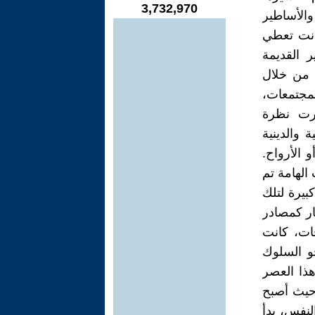
3,732,970
والأساطير
انت تعطي
ر القديمة
. من خلال
لمجتمعات،
ورت نظرة
 والدينية
 الأرواح.
 الهامة تم
بيرة لتلك
ار كمصادر
فات، كانت
حو السلوك
هذا العصر
 حيث أصبح
لنفس، بدأ