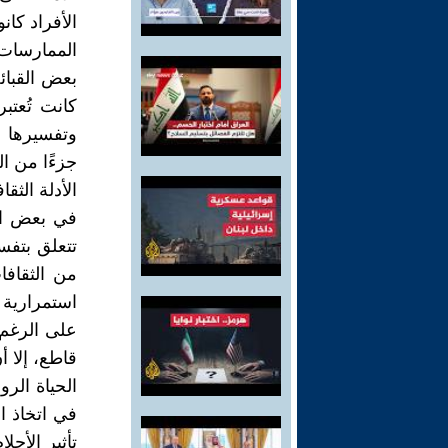
الأفراد كان
الممارسات 
بعض القبائل
كانت تُعتب
وتفسيرها ت
جزءًا من ا
الأدلة الثقاف
في بعض ال
تتعلق بتفسي
من الثقافا
استمرارية ه
على الرغم 
قاطع، إلا أن
الحياة الرو
في اتخاذ ا
تأثير الأحل