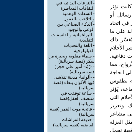
-
النزعات البدائية في
كانت تؤثر
الثقافات المعاصرة
-
السعادة الوهمية
رسائل أو
والتلاعب بالعقول
ر في اتخاذ
-
الذكاء الصناعي بين
الوعي والوجود
دلة على ما
-
البراغماتية والفلسفات
فسَّر ذلك
التقليدية
-
اللغة والتحديات
بر الأحلام
الفيلولوجية
ت دفاعية.
-
سماء مقلوبة وبحيرة من
سكر (قصة سريالية)
رواح، مما
-
-زَبَد- أمير على حجر(
قصة سريالية)
لى الحاجة
-
-ألوانيا- مدينة تتلاشى
يام بطقوس
فيها الألوان ببطء (قصة
سريالية)
عة، يُؤثر
-
ساعة توقفت في
حلام التي
منتصف العقل(قصة
سريالية)
ك وتعزيز
-
فاتحة موت القمر (قصة
إلى مشاعر
سريالية)
-
حديقة الفراشات
ثل العزلة
الغاضبة (قصة سريالية)
قعية تحمل