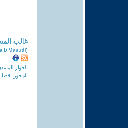
غالب الم
(Galb Masudi)
الحوار المتمدن-العدد: 8155 - 24
المحور: قضايا 