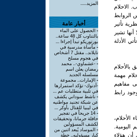
المزيد.....
. الاحلام
س الروابط
أخبار عامة
ظرية تأثير
-
الحصول على الماء
أنها تشير
بالتناوب كل 48 ساعة..
أتي الأدلة
بورتوريكو تبدأ إجراءا ...
-
مأساة مدرسية في
تايلاند.. مقتل 7 أشخاص
في هجوم مسلح
-
-عشماوي-.. محمد
 بالأحلام
رمضان يعلن اسم
مسلسله الجديد
لام مهمة
-
الإمارات.. مجموعة
ى مفاهيم
-أدنوك- تؤكد استمرارها
في تلبية متطلبات عم ...
وجود رابط
-
ناشط سوداني يكشف
عن شبكة تجنيد مواطنيه
في ليبيا للقتال بأوكر ...
-
14 جريحاً في تفجير
 الأحلام،
حافلة جرمانا، وتحقيقات
لكشف المسؤولين
 اليومية.
-
الموساد يُبعد اثنين من
 أن هؤلاء
كبار مسؤوليه.. خطة