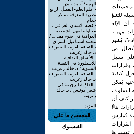
الهمة / أحمد حيدر
المجتمعات
-
علم العلم- الفصل الرابع
لة للتنبؤ
نظرية المعرفة / منذر
خدام
 أن الإله
-
قصة الإنسان العراقي..
محاولة لفهم الشخصية
رات مهمة.
العراقية في ضوء مف ... /
ة"، يُشير
محمد اسماعيل السراي
-
الثقافة العربية الصفراء /
أبطال في
د. خالد زغريت
على سبيل
-
الأنساق الثقافية
للأسطورة في القصة
ه وقرارات
النسوية / د. خالد زغريت
حول كيفية
-
الثقافة العربية الصفراء /
د. خالد زغريت
نية يُمكن
-
الفاكهة الرجيمة في
ه السلوك،
شعر أدونيس / د. خالد
زغريت
هر كيف أن
المزيد.....
رات بناءً
ة تُمارس
المعجبين بنا على
 القرارات
الفيسبوك
م تفسيرها