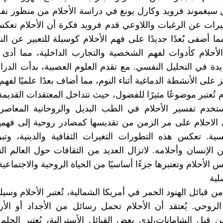
ل سيغموند فرويد وكارل يونغ في دراسة الأحلام من منظور 
يرات عن الرغبات واللاوعي قدم فرويد فكرة أن الأحلام تعك
مما أضفى بُعدًا جديدًا على فهم الأحلام كوسيلة للتعبير عن ا
الأحلام كأدوات لفهم الشخصية والتجارب الداخلية، مما أدى
دة في التحليل النفسي. مع تقدم العلوم العصبية، بدأت الد
ز على الأنشطة الدماغية أثناء النوم، مما أضاف بعدًا علميًا لفهم ا
م تُعتبر موضوعًا مثيرًا للفضول، حيث تتداخل المعتقدات القديم
ُستخدم تفسير الأحلام في الطب البديل والروحانية المعاص
 الاحلام على مر الزمن من تقديسها كمصادر روحية إلى فهم
ية. تعكس هذه التطورات التغيرات الثقافية والدينية، وتبر
ن الإنسان وأحلامه. لاتزال العديد من الثقافات حول العالم الت
س الأحلام وتعتبرها جزءًا أساسيًا من الحياة الروحية والاجتماعية
لية
ن قبائل الهنود الحمر في أمريكا الشمالية، تُعتبر الأحلام وسي
الروحي. يُعتقد أن الأحلام تحمل رسائل من الأجداد أو الأر
 قبل الشامانات،لدى بعض القبائل الأسترالية، يُعتبر الحلم