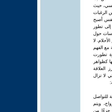
نفسي، حيث
س الرغبات
لنفس أصبح
 إلى تطور
راسات حول
لأحلام. لا
ة مع الفهم
رة تطورت
ها كظواهر
ز العلاقة
ي لا تزال
:
لة للتواصل
واح، ويتم
 جزءًا من