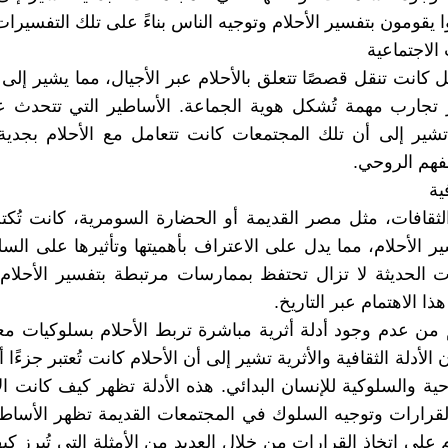
وا يقومون بتفسير الأحلام وتوجيه الناس بناءً على تلك التفسيرات
الاجتماعية
 كانت تنقل قصصًا تتعلق بالأحلام عبر الأجيال، مما يشير إلى أ
ر تجارب مهمة تُشكل هوية الجماعة. الأساطير التي تتحدث ع
شير إلى أن تلك المجتمعات كانت تتعامل مع الأحلام بجدية،
لفهم الروحي.
ية
ثقافات، مثل مصر القديمة أو الحضارة السومرية، كانت تُ
ر الأحلام، مما يدل على الاعتراف بأهميتها وتأثيرها على السل
ت الحديثة لا تزال تحتفظ بممارسات مرتبطة بتفسير الأحلام،
ذا الاهتمام عبر التاريخ.
من عدم وجود أدلة أثرية مباشرة تربط الأحلام بسلوكيات م
 الأدلة الثقافية والأثرية تشير إلى أن الأحلام كانت تُعتبر جزءًا 
حية والسلوكية للإنسان البدائي. هذه الأدلة تظهر كيف كانت الأ
لقرارات وتوجيه السلوك في المجتمعات القديمة تظهر الأساطي
ام على اتخاذ القرارات من خلال العديد من الأمثلة التي تُبرز ك