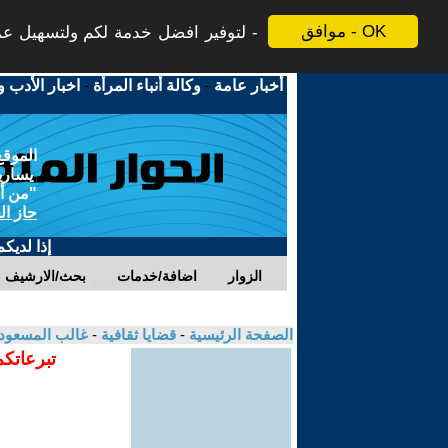
موافق - OK
لتوفير افضل خدمة لكم ولتسهيل عملي
أخبار عامة
-
وكالة أنباء المرأة
-
اخبار الأدب و
الموقع
يسارية
"من أج
حاز ال
إذا لديك
الزوار
اضافة/خدمات
بحث/الارشيف
الصفحة الرئيسية
-
قضايا ثقافية
-
غالب المسعو
تبرعاتكم