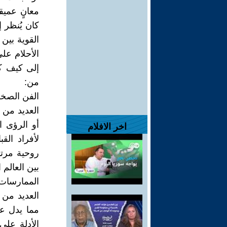
معانٍ عميق
كان يُنظر إ
القوية بين 
الأحلام على
إلى كيف كان
من:
الفن الصخر
العديد من 
أو الرؤى ا
اخر الافلام
لأفراد الق
روحية مرتب
بين العالم 
الممارسات
العديد من 
مما يدل عل
الأدلة على