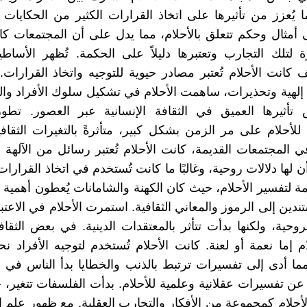
ما يُعزز من تأثيرها على اتخاذ القرارات الكثير من الحكايات 
أمثال وحكم تتعلق بالأحلام، مما يدل على أن المجتمعات ك
ة لتلك التجارب وتعتبرها دليلاً على الحكمة. تُظهر الأساطي
كانت الأحلام تُعتبر مصادر حيوية للتوجيه واتخاذ القرارات
إلهية وتحذيرات، ساهمت الأحلام في تشكيل سلوك الأفراد وا
تأثيرها العميق في الثقافة الإنسانية عبر العصور. تط
للأحلام على مر الزمن بشكل كبير، متأثرةً بالتغيرات الثقافية
ي المجتمعات القديمة، كانت الأحلام تُعتبر رسائل من الآلهة أو
أن لها دلالات روحية، وغالبًا ما كانت تُستخدم في اتخاذ القرارات
ة لتفسير الأحلام، حيث كان الكهنة والشامانات يُعطون أهمية ك
دين إلى الرموز والمعاني الثقافية. استمرت الأحلام في الاعتب
روحية، ولكنها بدأت تتأثر بالمعتقدات الدينية. في بعض الثقا
لام إما نعمة أو لعنة. كانت الأحلام تُستخدم لتوجيه الأفراد ن
مما أدى إلى تفسيرات ترتبط بالذنب والخطايا بدأ الناس في 
ن تفسيرات عقلانية وعلمية للأحلام. بدأت الفلسفات تتغير،
الأحلام كمجموعة من الأفكار والتجارب العقلية. مع ظهور علم ا