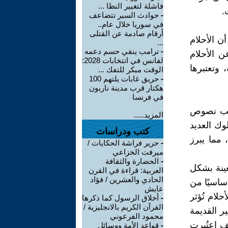
فاشلة لتغيير النظا ...
.
-
حوادث السير تتضاعف
في سوريا خلال عام..
أرقام صادمة عن القتلى
ن الأحلام
...
-
ترامب ينفي حسم دعمه
ن الأحلام
لفانس في انتخابات 2028:
 وتعتبرها
الوقت مبكر للتفك ...
-
حريق غابات يلتهم 100
هكتار قرب مدينة ناربون
في فرنسا
كتب نصوص
المزيد.....
وك العديد
كتب ودراسات
 مما يبرز
-
حرير فراشة الحكايات /
ميرفت الخزاعي
-
الحضارة والثقافة
عينة بشكل
العربية: قراءة في القرن
الحادي والعشرين / فؤاد
أساسيًا من
عايش
حلام تُؤثر
-
أخلاق الرسول كما ذكرها
القرآن الكريم بالانجليزية /
ر القديمة
محمود الفرعوني
يف اعتُبرت
-
قواعد الأمة ووسائل