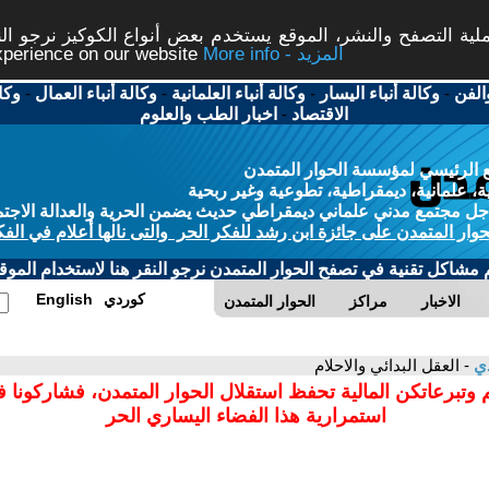
ة التصفح والنشر، الموقع يستخدم بعض أنواع الكوكيز نرجو النق
More info - المزيد
experience on our website
الفن
-
وكالة أنباء اليسار
-
وكالة أنباء العلمانية
-
وكالة أنباء العمال
-
وكا
الاقتصاد
-
اخبار الطب والعلوم
 الرئيسي لمؤسسة الحوار المتمدن
، علمانية، ديمقراطية، تطوعية وغير ربحية
ل مجتمع مدني علماني ديمقراطي حديث يضمن الحرية والعدالة الاجتم
حوار المتمدن على جائزة ابن رشد للفكر الحر والتى نالها أعلام في الفك
م مشاكل تقنية في تصفح الحوار المتمدن نرجو النقر هنا لاستخدام الموقع
كوردي
English
الاخبار
مراكز
الحوار المتمدن
دي
- العقل البدائي والاحلام
 وتبرعاتكن المالية تحفظ استقلال الحوار المتمدن، فشاركونا 
استمرارية هذا الفضاء اليساري الحر