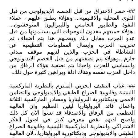
##- خطر الاختراق من قبل الخصم الايديولوجي من قبل
القوى المحلية والاقليمية... وهؤلاء يطلق عليهم ، عملاء
النفوذ والطابور الخامس والليبراليون المتوحشون...
،هؤلاء جميعهم ينفذون التوجيهات التي يستلمونها من قبل
عدو الحزب مقابل ذلك وبعملهم هذا يتم اضعاف ثم
تخريب الحزب وايصال المعلومات التنظيمية عن
النشاطاء في الحزب والذين لديهم موقف مبدئي
حازم..،وهولاء يتم تصفيتهم من قبل الخصم الايديولوجي
والسياسي للحزب واحيانا يتم تصفية هؤلاء الرفاق من
داخل الحزب نفسه وهناك ادلة وبراهين كثيرة حول ذلك.
##- غياب التثقيف الحزبي الملتزم بالنظرية الماركسية
اللينينية وقانونية الصراع الطبقي والايديولوجي والتضامن
الاممي وديكتاتورية البروليتاريا ومصادر الماركسية الثلاثة
واعمال قائد البروليتاريا لينين العظيم وان الغالبية
العظمى من الرفاق والاصدقاء قد نسوا الآن كل ذلك
واصبح لديهم نقص معرفي كبير في اصول الفكر
الاشتراكي والنظرية الماركسية اللينينية وقانونية الصراع
الطبقي والايديولوجي وديكتاتورية البروليتاريا...لان الغالبية