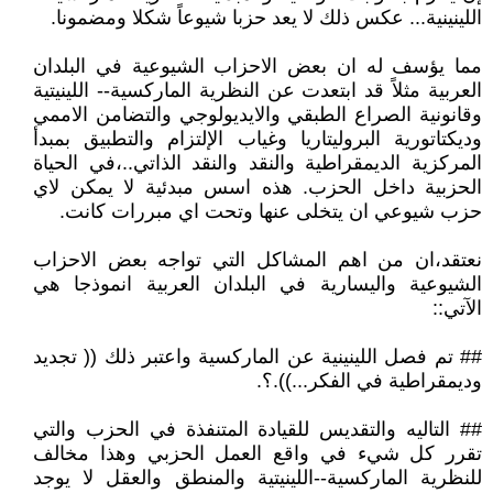
اللينينية... عكس ذلك لا يعد حزبا شيوعاً شكلا ومضمونا.
مما يؤسف له ان بعض الاحزاب الشيوعية في البلدان
العربية مثلاً قد ابتعدت عن النظرية الماركسية-- اللينيتية
وقانونية الصراع الطبقي والايديولوجي والتضامن الاممي
وديكتاتورية البروليتاريا وغياب الإلتزام والتطبيق بمبدأ
المركزية الديمقراطية والنقد والنقد الذاتي..،في الحياة
الحزبية داخل الحزب. هذه اسس مبدئية لا يمكن لاي
حزب شيوعي ان يتخلى عنها وتحت اي مبررات كانت.
نعتقد،ان من اهم المشاكل التي تواجه بعض الاحزاب
الشيوعية واليسارية في البلدان العربية انموذجا هي
الآتي::
## تم فصل اللينينية عن الماركسية واعتبر ذلك (( تجديد
وديمقراطية في الفكر...)).؟.
## التاليه والتقديس للقيادة المتنفذة في الحزب والتي
تقرر كل شيء في واقع العمل الحزبي وهذا مخالف
للنظرية الماركسية--اللينيتية والمنطق والعقل لا يوجد