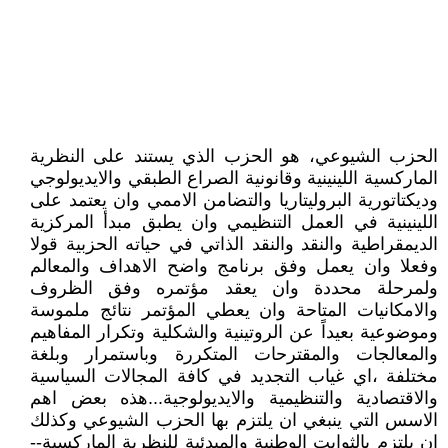
الحزب الشيوعي، هو الحزب الذي يستند على النظرية
الماركسية اللينينية وقانونية الصراع الطبقي والايديولوجي
وديكتاتورية البروليتاريا والتضامن الاممي وان يعتمد على
اللينينية في العمل التنظيمي وان يطبق مبدأ المركزية
الديمقراطية والنقد والنقد الذاتي في حياته الحزبية قولا
وفعلا وان يعمل وفق برنامج واضح الاهداف والمعالم
ولمرحلة محددة وان يعقد مؤتمره وفق الظروف
والامكانيات المتاحة وان يعطي المؤتمر نتائج ملموسة
وموضوعية بعيداً عن الروتينية والشكلية وتكرار المفاهيم
والمعالجات والمقترحات المتكررة وباستمرار وبلغة
مختلفة ،اي غياب التجديد في كافة المجالات السياسية
والاقتصادية والتنظيمية والايديولوجية...هذه بعض اهم
الاسس التي ينبغي ان يلتزم بها الحزب الشيوعي وكذلك
إن يلتزم بالثوابت الوطنية والمبدئية للنظرية الماركسية--