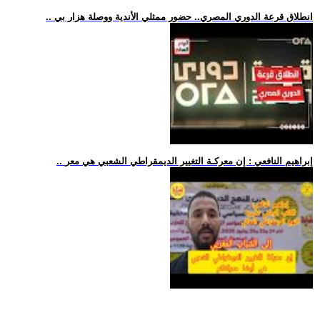
.. انطلاق قرعة الدوري المصري.. حضور ممثلي الأندية ووصلة هزار بي
.. إبراهيم النافعي : إن معركـة التغيير الديمقراطي الشعبي هي معر