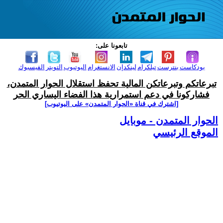
تابعونا على:
بودكاست
بنترست
تيلكرام
لينكدإن
الانستغرام
اليوتيوب
التويتر
الفيسبوك
تبرعاتكم وتبرعاتكن المالية تحفظ استقلال الحوار المتمدن،
فشاركونا في دعم استمرارية هذا الفضاء اليساري الحر
[اشترك في قناة ‫«الحوار المتمدن» على اليوتيوب]
الحوار المتمدن - موبايل
الموقع الرئيسي