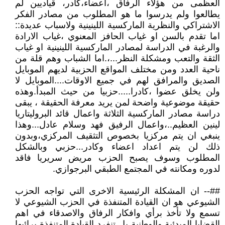
العظمى من هؤلاء الرفاق ،اعضاء،كادر، قياديين لم
يطالعوا ولم يدرسوا ما هو المطلوب من مصادر الفكر
الاشتراكي والنظرية الماركسية اللينينية ولاسباب عديدة::
اما تقدم بالسن او غياب الحافز المعنوي ،غياب الارادة
والرغبة في الدراسة لمصادر الماركسية اللينينية او غياب
الثقة والتعب ومشكلة النظر...،.اما الشباب وهم قلة من
ناحية العدد ومن مختلف المواقع الحزبية لديهم الموبايل
الصديق والمرافق لهم في جميع الاوقات....الموبايل لا
ولن يخلق عضوا ،كادرا.....حزبيا من حيث المبدأ.وهذه
حقيقة موضوعية واضحة لمن يريد معرفة الحقيقة ، يبقى
دراسة مصادر الماركسية الثلاثة واعمال قائد البروليتاريا
لينين العظيم..،واعمال الرفيق فهد وسلام عادل...وهذا
ينبغي ان يتم مركزيا بخصوص التثقيف المركزي،وبدون
ذلك لن يتم اعداد اعضاء وكادر...حزبي وبالشكل
المطلوب وسوف يصبح الحزب مريض سريريا فاقد
لدوره ومكانته في المجتمع الطبقي البرجوازي.
##-- ان المشكلة الرئيسية الاخرى التي تواجه الحزب
الشيوعي هو ان القيادة المتنفذة في الحزب الشيوعي لا
تسمع ولا تأخذ برأي وافكار الرفاق والاصدقاء في اهم
القضايا المبدئية والوطنية بل تنفرد القيادة المتنفذة برائيها