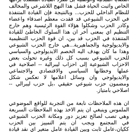
الخاص واثبت الحياة فشل هذا النهج اللاشرعي والمخالف
للنظام الداخلي للحزب... وبالنتيجة فإن القيادة المتنفذة
في الحزب الشيوعي قد فقدت معظم اصدقاء واعضاء
وكادر الحزب وشكلوا هؤلاء القوة الرئيسية وهم خارج
التنظيم اي بمعنى آخر ان هذا السلوك الخاطئ للقيادة
المتنفذة في الحزب قد بين، ان قوة الحزب التنظيمية
والايديولوجية والجماهيرية...هي خارج الحزب الشيوعي
وهذا ما كان يهدف اليه الخصم الايديولوجي والسياسي
للحزب الشيوعي بسبب كل ذلك وغيره تحولت بعض
الاحزاب الشيوعية إلى احزاب ليبرالية -- اصلاحية في
عملها وخطابها السياسي والاقتصادي والاجتماعي
والايديولوجي وان وسائل اعلامها لا تعكس شكل
ومضمون حزب شيوعي حقيقي ،بل حزب ليبرالي --
اصلاحي بامتياز.
ان هذه الملاحظات نابعة من التجربة للواقع الموضوعي
الملموس وينبغي ان يتم الاخذ بهذه الملاحظات السريعة
وهي تصب لصالح تعزيز دور ومكانة الحزب الشيوعي
في المجتمع ويجب ان يتم التمييز بين الحزب
ككيان،عامل ثابت وبين القيادة عامل متغير اي نقد قيادة