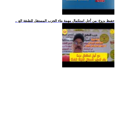
.. حفيظ يزوغ: من أجل استكمال مهمة بناء الحزب المستقل للطبقة الع