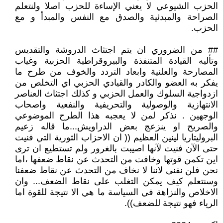
الحزب الشيوعي لا يعني الإساءة للحزب اصلا ولنتعلم
الصراحة والمبدئية والصدق مع النفس والمبدأ و مع
الحزب.
## من الضروري ان يتم اجتثاث الدروشة والتقديس
وتأليه القيادة المتنفذة والبيروقراطية الحزبية وغياب
المصارحة والعلنية وابعاد التردد والخوف من طرح ما
يفكر به العضو والكادر والقيادي الحزبي اي التخلص من
ازدواجية السلوك والعمل الحزبي و كذلك اجتثاث العناصر
الانتهازية والوصولية والتحريفية والنفعية واصحاب
الوجهين . نذكر لمن لا يعجبه هذا الطرح الموضوعي
والصريح او ينزعج بعض الدراويش...ما قاله زعيم
البروليتاريا لينين العظيم (( ان الاحزاب الثورية التي فنيت
حتى الآن فنيت لآنها اصيبت بالغرور ولم تستطيع ان ترى
اين تكمن قوتها وخافت من التحدث عن نقاط ضعفها ،اما
نحن فلن نفنى لاننا لا نخاف من التحدث عن نقاط ضعفنا
وسنتعلم كيف يمكن التغلب على نقاط الضعف... وان
الاخلاص والنزاهة في السياسة ما هي الا نتيجة للقوة اما
الرياء فهو نتيجة للضعف)).