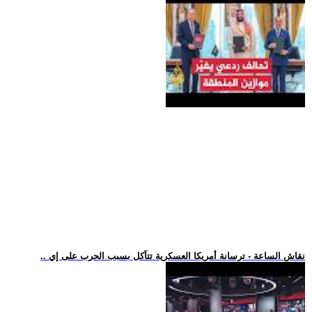
.. نقاش الساعة - ترسانة أمريكا العسكرية تتآكل بسبب الحرب على إي