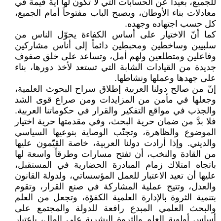
للجميع، بعيداً عن الحسابات التي لا تكون لها أية قيمة في
معادلات بناء الأوطان، ويصبح الباب مفتوحاً أمام الجميع،
كل حسب اجتهاده وجهده.
كما أنّ الاختيار على أساس الكفاءة يحوّل الناس من
سلبيين وساخطين ومحبطين دائماً إلى أناس مشاركين
وفاعلين ومتطلعين ولهم أمل، وتساعد على خلق صفوف
جديدة من القيادات الشابة التي تستعد لأخذ دورها، بناء
على جهدها وعملها ونشاطها.
إنّ من صالح دولنا العربية إطلاق سراح البحوث العلمية،
وجعلها في مأمن من المزايدات ومن صراع قوى الشد
والجذب في مواقع التفكير والقرار في حكوماتنا العربية.
فلا بدَّ من ضمان حرية البحث، وفي مقدمتها حرية اختيار
الموضوع والظاهرة، وتجنّب الوصاية بنوعيها السياسي
والديني. وإذا أرادت دولنا العربية، خاصة القيّمون عليها
من القادة والنخب، أن تفتح مسارات وطرقاً واسعة لها
باتجاه امتلاك زمام المبادرة الحضارية في المستقبل،
عليها أن تعيد الاعتبار للعمل المؤسساتي، ولدولة القانون
والعدل، وتتيح عملية المشاركة في صنع القرار، وتقوم
بتنمية الثروة بالإدارة العلمية الكفؤة، وتجعل من العلم
والبحث العلمي المبدع رافعة للدولة والمجتمع على
أساس أولوية العلم والثروة البشرية على المال، باعتبار