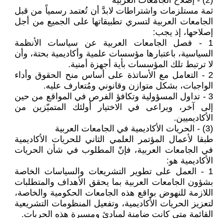
(2) - إصلاح الجامعات العربية
ثمة مستلزمات واشتراطات لابدَّ أن تُعتمد رسمياً من قبل
الجامعات العربية لتسري تطبيقاتها على الجميع من أجل
إصلاحها، إذ يجب:
1 - فصل الجامعات العربية عن سياسات الأنظمة
السياسية، باعتبارها مؤسسات علمية وأكاديمية بحتة، وأن
لا ترتبط تلك المؤسسات بأية أجهزة أمنية.
2 - التعامل مع الأساتذة على أساس منح الحقوق وأداء
الواجبات، بشكل متوازن وقانوني ومُتعارف عليه.
3 - تداول المسؤولية وتكافؤ الفرص في المواقع من حين
إلى آخر، ويراعى في الاختيار أولئك المتميّزين من
الأكاديميين.
(3) - الحريات الأكاديمية في الجامعات العربية
طبقا لأعمال المؤتمر العلمي الثاني للحريات الأكاديمية
في الجامعات العربية، فإنّ المطلوب في شأن الحريات
الأكاديمية هو:
1 - العمل على تطوير التشريعات والسياسات الخاصة
بشؤون الجامعات العربية بما يحقق الأهداف والمتطلبات
اللازمة للنهوض بواقع هذه الجامعات الحكومية والخاصة،
لتعزيز الحريات الأكاديمية، وتفعيل المنظومات التشريعية
القائمة متى كانت ضامنة لمبادئ ومسيرة هذه الحريات.