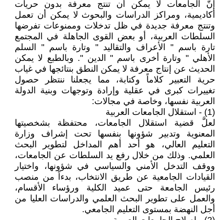
إنّ الجامعات لا يمكن أن تنتج معرفة بدون حريات
أكاديمية، ومراكز الدراسات والبحوث لا يمكن أن تعمل
وتنتج معرفة جديدة في ظل تدخلات وممنوعات تفرضها
السلطات العربية، أو بعض القوى الجاهلة في المجتمع
تارة باسم " الأعراف والتقاليد " وتارة باسم " السلم
الأهلي " وتارة أخرى باسم " الدين ". وبالطبع لا يمكن
الحديث عن إنتاج معرفة لا يمكن النطق بنتائجها في غياب
حرية التعبير كلاماً وكتابة، مما يجعلنا ننتظر حصول
تغييرات كبرى في عقلية وإرادة وتوجهات وبنية الدولة
العربية نفسها، وخاصة في مجالات:
(1) - استقلال الجامعات العربية
لعلَّ قضية استقلال الجامعات، محتفظة بشخصيتها
المعنوية وتدبير شؤونها بنفسها تحت إشراف وزارة
التعليم العالي، هو أحد أهم المداخل لتطوير البحث
العلمي. وذلك من خلال رفع يد السلطات عن الجامعات،
ووقف التدخل الأمني والسياسي في شؤونها، واختيار
القيادات الجامعية عن طريق الانتخاب، بدءاً من منصب
رئيس الجامعة حتى عميد الكلية ورؤساء الأقسام،
والعمل على تطوير البحث العلمي والدراسات العليا من
أجل النهضة بمستوى التعليم الجامعي.