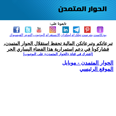
تابعونا على:
بودكاست
بنترست
تيلكرام
لينكدإن
الانستغرام
اليوتيوب
التويتر
الفيسبوك
تبرعاتكم وتبرعاتكن المالية تحفظ استقلال الحوار المتمدن،
فشاركونا في دعم استمرارية هذا الفضاء اليساري الحر
[اشترك في قناة ‫«الحوار المتمدن» على اليوتيوب]
الحوار المتمدن - موبايل
الموقع الرئيسي