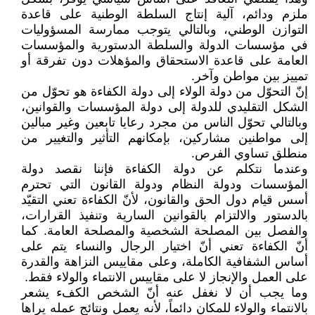
ملزم ودائم، آلية إنتاج السلطة الوطنية على قاعدة
التوازن الوطني، وبالتالي يتوجب ممارسة المسؤوليات
في مؤسسات الدولة والسلطة الدستورية والمؤسسات
العامة على قاعدة الاستحقاق والمؤهلات دون تفرقة أو
تمييز بين مواطن وآخر.
إنّ التحوّل من دولة الولاء إلى دولة الكفاءة هو تحوّل من
الشكل التقليدي للدولة إلى دولة المؤسسات والقوانين،
وبالتالي تحوّل الناس من مجرد رعايا تابعين وغير مبالين
إلى مواطنين مشاركين، بإمكانهم التأثير والتغيير من
منطلق تساوي الفرص.
وعندما نتكلم عن دولة الكفاءة فإننا نقصد دولة
المؤسسات ودولة النظام ودولة القانون التي تحترم
أسس قيام دول الحق والقانون، لأنّ الكفاءة تعني التقيّد
بالدستور والالتزام بالقوانين السارية وتنفيذ القرارات،
والفصل بين المصلحة الشخصية والمصلحة العامة. كما
أنّ الكفاءة تعني أنّ اختيار الرجال والنساء يتم على
أساس الشفافية الكاملة، وعلى مقاييس النزاهة والقدرة
على العمل والإنجاز لا على مقاييس الانتماء والولاء فقط.
وما يجب أن لا نغفل عنه أنّ الشخص الكفء يشعر
بالانتماء والولاء للمكان دائماً، لأنه يعمل ونتائج عمله يراها