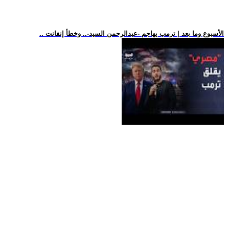
.. الأسبوع وما بعد | ترمب يهاجم -عبدالرحمن السيد-.. وخطأ إنفانت