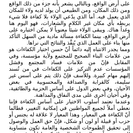
على أرض الواقع، وبالتالي يشعر بأنه جزء من ذلك الواقع
ومن ذلك المكان، ومن الطبيعي أن يولد لديه ولاء للمكان
الذي يعمل فيه. أما الذي يدّعي الولاء بلا كفاءة فلا شيء
يربطه بأي مكان غير الكلام والشعارات، فهو اليوم هنا
وغداً هناك. ويبقى الولاء شيئاً معنوياً لا يمكن اختباره على
أرض الواقع، بينما الكفاءة مسألة مادية من السهل التأكد
منها بناء على العمل الذي يُنفَّذ والنتائج التي نراها.
ومما يجدر الانتباه إليه دائماً أنّ حسن اختيار الكفاءات هو
من علامات البناء الصحيح للمجتمع ولأية مؤسسة، وفي
المقابل فإنّ من علامات فساد المجتمع وفشل
المؤسسات عدم التركيز على الكفاءات في من تُسند
إليهم مهام كبيرة. وللأسف فإنّ ذلك يتم على أسس غير
سليمة، كالقرابة والصداقة والمحسوبية في بعض
الأحيان، وفي بعض الدول على أساس الحزبية والطائفية،
وفي أحيان أخرى على مدى النفاق والمداهنة.
وعندما نعتمد أسلوب الاختيار على أساس الكفاءة فإننا
نعطي أملاً لجميع المواطنين في إمكانية التغيير، فطالما
أنّ الكفاءة هي المعيار، وهذا المعيار لا علاقة له بجنس أو
حزب أو قبيلة أو لون أو شكل، فإنّ حق العمل والوصول
إلى تحقيق الطموحات الشخصية والعامة تكون متساوية