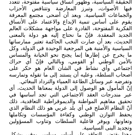
الحقيقة السياسية، وظهور أنساق سياسية مفتوحة، تتعدد
فيها الأصوات، وتبرز المعارضة وتتنافس الأحزاب
والجماعات السياسية. وبعد أن أضحى مجتمع المعرفة
يقوم على أساس تنمية الإبداع والاعتماد على الأنساق
الفكرية المفتوحة، القادرة على مواجهة مشكلات العالم
الجديد المعقدة. فإنّ ما نحتاج إليه هو دولة بالمعنى
الحديث، بعد أن صارت النخب الحاكمة تعتبر ممارساتها
السياسية والأمنية هي المرجعية الوحيدة في الدولة، وكل
ما يخرج عن إطارها إنما يجنح نحو الخيانة والمساس
بالأمن الوطني أو القومي، وبالتالي فإنّ أي حراك
اجتماعي وأي نشاط في الشأن العام هو حكر على
أصحاب السلطة، وعليه أن يستند إلى ما تقوله وتمارسه
وتفرضه عبر وسائل الطاعة العمياء والترداد الببغائي.
إنّ المأمول هو الوصول إلى الدولة بمعناها الحديث، أي
عبر مندرجات العقد الاجتماعي التي تجد أساسها في
تحقيق مفاهيم المواطنة والديموقراطية التعاقدية، ذلك
أنّ النظام الأصلح في أي بلد عربي هو ذلك النظام الذي
يحفظ التوازن الوطني وكفاءة المؤسسات وتكاملها
وتعاونها، ويوفر فاعلية السلطات وتناوب المسؤولين
وتجديد البنى السياسية.
وهذا يقتضي التعاقد على أساس سياسي يوفر، بشكل