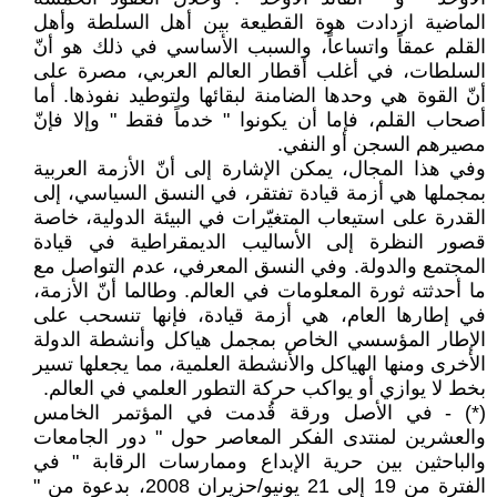
الماضية ازدادت هوة القطيعة بين أهل السلطة وأهل
القلم عمقاً واتساعاً، والسبب الأساسي في ذلك هو أنّ
السلطات، في أغلب أقطار العالم العربي، مصرة على
أنّ القوة هي وحدها الضامنة لبقائها ولتوطيد نفوذها. أما
أصحاب القلم، فإما أن يكونوا " خدماً فقط " وإلا فإنّ
مصيرهم السجن أو النفي.
وفي هذا المجال، يمكن الإشارة إلى أنّ الأزمة العربية
بمجملها هي أزمة قيادة تفتقر، في النسق السياسي، إلى
القدرة على استيعاب المتغيّرات في البيئة الدولية، خاصة
قصور النظرة إلى الأساليب الديمقراطية في قيادة
المجتمع والدولة. وفي النسق المعرفي، عدم التواصل مع
ما أحدثته ثورة المعلومات في العالم. وطالما أنّ الأزمة،
في إطارها العام، هي أزمة قيادة، فإنها تنسحب على
الإطار المؤسسي الخاص بمجمل هياكل وأنشطة الدولة
الأخرى ومنها الهياكل والأنشطة العلمية، مما يجعلها تسير
بخط لا يوازي أو يواكب حركة التطور العلمي في العالم.
(*) - في الأصل ورقة قُدمت في المؤتمر الخامس
والعشرين لمنتدى الفكر المعاصر حول " دور الجامعات
والباحثين بين حرية الإبداع وممارسات الرقابة " في
الفترة من 19 إلى 21 يونيو/حزيران 2008، بدعوة من "