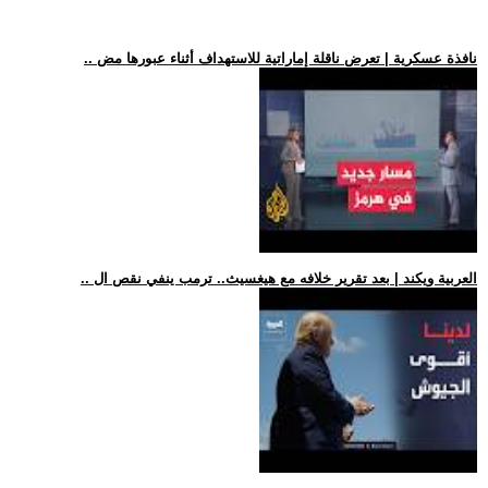
.. نافذة عسكرية | تعرض ناقلة إماراتية للاستهداف أثناء عبورها مض
.. العربية ويكند | بعد تقرير خلافه مع هيغسيث.. ترمب ينفي نقص ال