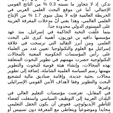
تذكر، إذ لا تتجاوز ما نسبته 0.3 % من الناتج القومي
الإجمالي. أما عن موقع البحث العلمي العربي في
الخريطة العالمية فإنه لا يمثل سوى 1.7 % من الإنتاج
العلمي العالمي، وهذا يعني أنّ مدخلات المعرفة العربية
على المستوى الدولي محدودة جداً.
بينما علّقت النخبة الحاكمة في إسرائيل، منذ عهد
مؤسسها دافيد بن غوريون، أهمية كبرى على البحث
العلمي. ومن أبرز التقاليد التي ترسخت في علاقة
إسرائيل مع العلوم والتكنولوجيا: تعيين عدد من العلماء
على رأس المؤسسات الحكومية المعنية بالمجالات
التكنولوجية حصرت مهمتهم في تطوير البحوث المتعلقة
بهذه المجالات، وإنشاء هيئة قومية للبحوث والتطوير
مهمتها رسم السياسة العلمية الشاملة، إضافة إلى تطوير
مجالات بحثية جديدة، وإقامة صناديق مالية لتشجيع
البحث والتطوير وفقا لأهداف الأمن القومي الإسرائيلي
وغيرها.
في المقابل، تعرضت مؤسسات التعليم العالي في
البلدان العربية إلى التوظيف السياسي واستغلت كفضاء
للتأطير الأيديولوجي. فعوض أن يكون الحقل التعليمي
محايداً وموضوعياً ويتعاطى مع المعرفة دون تسييس أو