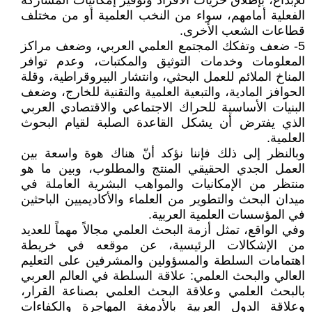
للإبداع، بإطلاق حريات الأفراد وتوفير إمكانيات المشاركة
الفعلية أمامهم، سواء من النخب العلمية أو من مختلف
قطاعات الشعب الأخرى.
5- ضعف وتفكك المجتمع العلمي العربي، وضعف مراكز
المعلومات وخدمات التوثيق والمكتبات، وعدم توافر
المناخ الملائم للعمل البحثي، وانتشار البيروقراطية، وقلة
الحوافز المادية، والتبعية العلمية والتقنية للخارج، وضعف
البنيات الأساسية للحراك الاجتماعي والاقتصادي العربي
الذي يفترض أن يشكل القاعدة الصلبة لقيام البحوث
العلمية.
وبالنظر إلى ذلك فإننا نؤكد أنّ هناك هوة واسعة بين
العمل الجدي الحقيقي المنتج والمطلوب، وبين ما هو
منتظر من الإمكانيات والمواهب البشرية العاملة في
ميدان البحث والتطوير من العلماء والأكاديميين الباحثين
في المؤسسات العلمية العربية.
وفي الواقع، تمثل أزمة البحث العلمي مجالاً مهماً للعديد
من الإشكالات الرئيسية، عن موقعه في خريطة
اهتمامات السلطة والمسؤولين والمشرفين على التعليم
العالي والبحث العلمي: علاقة السلطة في العالم العربي
بالبحث العلمي وعلاقة البحث العلمي بصناعة القرار،
وعلاقة الدول العربية بالأدمغة المهاجرة والكفاءات