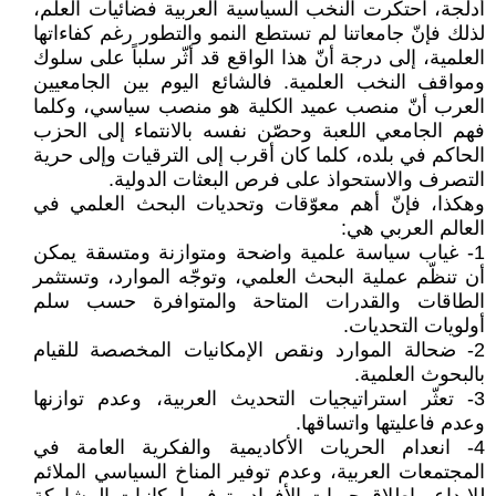
أدلجة، احتكرت النخب السياسية العربية فضائيات العلم،
لذلك فإنّ جامعاتنا لم تستطع النمو والتطور رغم كفاءاتها
العلمية، إلى درجة أنّ هذا الواقع قد أثّر سلباً على سلوك
ومواقف النخب العلمية. فالشائع اليوم بين الجامعيين
العرب أنّ منصب عميد الكلية هو منصب سياسي، وكلما
فهم الجامعي اللعبة وحصّن نفسه بالانتماء إلى الحزب
الحاكم في بلده، كلما كان أقرب إلى الترقيات وإلى حرية
التصرف والاستحواذ على فرص البعثات الدولية.
وهكذا، فإنّ أهم معوّقات وتحديات البحث العلمي في
العالم العربي هي:
1- غياب سياسة علمية واضحة ومتوازنة ومتسقة يمكن
أن تنظّم عملية البحث العلمي، وتوجّه الموارد، وتستثمر
الطاقات والقدرات المتاحة والمتوافرة حسب سلم
أولويات التحديات.
2- ضحالة الموارد ونقص الإمكانيات المخصصة للقيام
بالبحوث العلمية.
3- تعثّر استراتيجيات التحديث العربية، وعدم توازنها
وعدم فاعليتها واتساقها.
4- انعدام الحريات الأكاديمية والفكرية العامة في
المجتمعات العربية، وعدم توفير المناخ السياسي الملائم