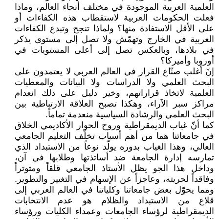
العلمية العربية الموجودة في مختلف أنحاء العالم، وماذا
فعلت الحكومات العربية لاستقطاب هذه الكفاءات أو
على الأقل الاستفادة منها؟ ولماذا تنجح وتبدع الكفاءات
العربية في الخارج وتهمّش ولا تصل إلى مستوى يذكر
في بلادها، وبالعكس تصل إلى أعلى المستويات في
أوروبا وأميركا؟
إنّ أغلب صنّاع القرار في العالم العربي لا يعتمدون على
البحث العلمي ولا الدراسات ولا البيانات والمعطيات
العلمية لاتخاذ قراراتهم، وخير دليل على ذلك انعدام
مراكز سبر الآراء، وهكذا تصبح العلاقة الارتباطية بين
البحث العلمي والرشادة السياسية منعدمة تماماً.
كما أنّ غياب الديمقراطية وروح الحوار الأكاديمي الخلاق
في جامعاتنا هما من أهم أسباب تخلّف التعليم الجامعي
العالي، وهذا الغياب بدوره يولّد نوعاً من الاستبداد الذي
تمارسه إدارة الجامعة ضد أساتذتها وطلابها في آن،
وداخل هذا الجو يظل الأستاذ الجامعي قلقاً ومتوتراً
وفاقداً لحريته، وعاجزاً عن الإسهام في التغيير والتطوير.
ومما يحوّل بعض جامعاتنا وكلياتنا في العالم العربي إلى
قلاع من الاستبداد والظلام هو عدم الانتخابات
الديمقراطية لرؤساء الجامعات وعمداء الكليات ورؤساء