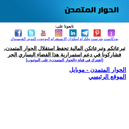
تابعونا على:
بودكاست
بنترست
تيلكرام
لينكدإن
الانستغرام
اليوتيوب
التويتر
الفيسبوك
تبرعاتكم وتبرعاتكن المالية تحفظ استقلال الحوار المتمدن،
فشاركونا في دعم استمرارية هذا الفضاء اليساري الحر
[اشترك في قناة ‫«الحوار المتمدن» على اليوتيوب]
الحوار المتمدن - موبايل
الموقع الرئيسي