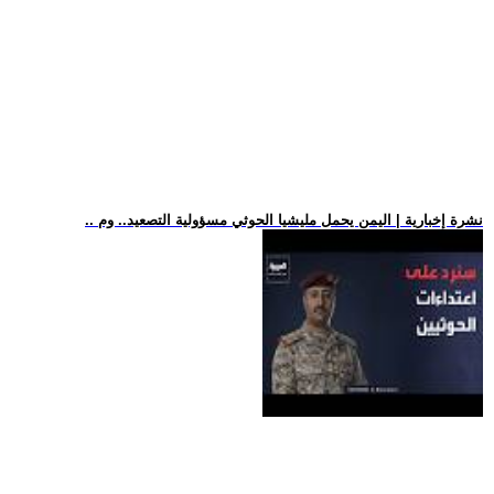
.. نشرة إخبارية | اليمن يحمل مليشيا الحوثي مسؤولية التصعيد.. وم