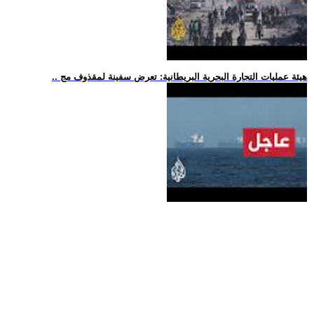
.. هيئة عمليات التجارة البحرية البريطانية: تعرض سفينة لمقذوف مج