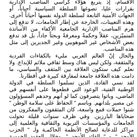
الأقسام، إذ يتربع هؤلاء كراسي المناصب الإدارية
بقرارات عليا، تصوغها السلطة السياسية أحياناً، أو
الجهات الأمنية التابعة لسلطة الدولة نفسها أحياناً أخرى.
وهذه التعيينات، الخارجة عن إطار الجامعات، لا تدفع إلى
هرم المناصب الإدارية الجامعية الأكفاء من الأساتذة
المتميّزين، عقلاً وحكمةً ومعرفةً وبحثاً جاداً، بل قد تدفع
بعض الأشخاص غير الموهوبين وغير الجديرين إلى مثل
هذه المناصب.
والحال إنّ العالم العربي مليء بالكفاءات الفردية
والمثقفة، ولكن ليس هناك وسط ثقافي ملائم للإبداع. ولا
نعلم كيف ستكون العلاقة بين المثقف والسياسي، ما
دامت هذه العلاقة جامعة لمفارقة كبيرة في أقطارنا.
لقد نسي القادة، الذين تسلموا السلطة في الدولة
الوطنية الفتية، الوعود التي قطعوها على أنفسهم في
الماضي، وباتوا يتصرفون كما لو أنهم وحدهم المسؤولون
عن مصير بلدانهم. وباسم " الحفاظ على سلامة الوطن "
شنوا حملات قمع واسعة، كان المثقفون والمفكرون من
ضحاياها البارزين. وفي ظرف سنوات قليلة تحولت
الجامعات والمؤسسات التربوية والثقافية والعلمية إلى
مراكز للدعاية لصالح الأنظمة الحاكمـة ولـ " الحزب
الأوحد " و " القائد الأوحد ". وخلال العقود الخمسة