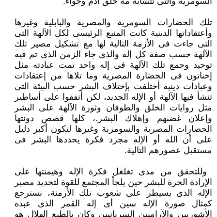
السومرية والتى تتشابه مه خلق آدم ‏وحواء.‏
تلك الحضارات السومرية والمصرية والبابلية وغيرها
وأعتقاداتها الدينية كانت المنبع الرئيسى لكل الآلهة التى
التى جاءت فى الأزمة ‏التالية لها مع تشكيل مصير تلك
الآلهة حسب صفة كل إله والذى جاء الزمن الذى تم فيه
توحيد وجمع تلك الآلهة فى إله واحد تمت ‏عبادته مثل
إخناتون فى الحضارة المصرية وما تلاها من إعتقادات
وعبادات دينية أختلفت بإختلاف البشر حسب البيئة التى
تنشأ فيها ‏الآلهة أو الإله الجديد، لكن أتفقوا على أساطير
مثل روايات الخلق والطوفان وثورة الآلهة على البشر
وإعلان غضبهم وإهلاك البشر.، ‏كلها قصص دونتها
الحضارات المصرية والسومرية وغيرها لتكون أكبر دليل
على أن الله أو الإله مجرد فكرة يحددها البشر فى
مستقبل ‏عصورهم التالية.‏
‏ وللتحقق من مدى تغلغل فكرة الإله وهيمنتها على
الإرادة الحرة للبشر حين يلجأ المجتمع للقوة لتحديد مصير
الإله الذى يسيطر على ‏شعوب تلك الأزمنة، نسترجع
كمثال صورة الإله سين أى إله القمر الذى عبده
الأشوريين والآراميين السريانيين وكان بالطبع الهلال هو