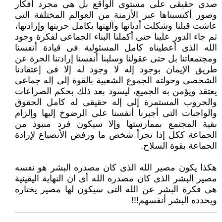
صدى حقيقى على مستوى الواقع بل هى مجرد أفكار
وصور أكتسبناها عبر الأزمنة من العوالم المختلفة التى
عاشت ‏قبلنا وشكلت أديانها وآلهتها بكامل حريتها وإرادتها،
ثم جاء الدور علينا حتى أكملنا البناء الجماعى لفكرة وجود
الله الذى أعطيناه كامل ‏المسئولية فى قيادة أنفسنا
ومجتمعاتنا بل حتى عقولنا وسلبنا أنفسنا إرادتنا الحرة عن
طريق الإيمان بوجود إله لا وجود له إلا فى ‏إعتقادنا
الشخصى وحولته الجموع الشعبية بالقوة إلى إله جماعى
يعتقد ويؤمن به الجميع، ليسود بعد ذلك بحكم الصراعات
والحروب ‏المستمرة إلى إله حقيقى له كامل الحقوق
والواجبات التى أجبرنا أنفسنا على الرضوخ إليها وإلزام
بقية المجتمع بممارستها وإلا سيكون ‏فرد منبوذ من
الجماعة ككل إذا تجرأ شخص ما ورفض الأنصياع لإرادة
الجماعة بقوة السلاح.‏
هكذا يكون مصير الله الذى كان مصدره البشر هو نفسه
مصير البشر الذى كان مصدره الله أى ان النهاية اليقينية
هى فكرة البشر عن ‏الله التى سيكون لها مصير يختاره
ويحدده البشر أنفسهم!!!‏