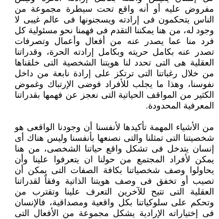
مفروض عليه أو أنه واقع تحت سيطرة مجموعة من
الناس يتحكمون فى إرادته ‏ويسجنونها فى عالم غيبى لا
وجود له، من هنا يمكننا التقدم فى فهمنا نحو مسئولية كل
فرد منا عما يصدر عنه من أفعال وأعمال ‏وتصرفات
تصدر عنه بكامل حريته وبكامل إرادته الحرة، وقدراتنا
العقلية هى التى تحدد لنا هويتنا الشخصية التى خلقناها
من خلال ‏رغباتنا التى ترتكز على إرادة نابعة من داخل
نفوسنا، وهذا ما يجلب للأفراد فوضى الإرتباك وغموض
الكثير من المواقف الحياتية التى ‏نعجز عن فهمها بقدراتنا
المعرفية المحدودة.‏
من الأشياء المهمة تأكيدها لأنفسنا أن وجودنا الواقعى هو
شخصيتنا التى تمثلنا والتى نصنعها بأنفسنا وليس هناك أى
إنسان يتدخل فى ‏تشكل واقع حياتنا الشخصى، من هنا
يمكن لأفراد المجتمع من حولنا ان يتعرفوا علينا وأن
يحاولوا وصف شخصياتنا بكافة الصفات التى ‏يمكن أن
تصيب أو تخفق فى وصف هويتنا الذاتية وفقاً لقدراتنا
العقلية التى تتيح للآخرين التعرف علينا وتقترب من
وتحكم على ‏سلوكياتنا بكل واقعية ومصداقية، فالإنسان
فى إختياراته الإرادية يشكل مجموعة من الأفعال التى