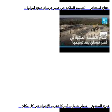
.. افتتاح استثنائي.. الكنيسة الملكية في قصر فرساي تفتح أبوابها
.. خارج الصندوق | حصار شامل.. أميركا تضرب الإخوان في كل مكان