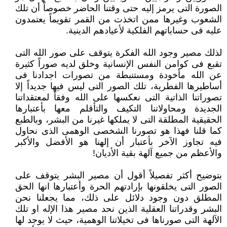
‏الصورة التى يرمز إليه حتى وقتنا الحاضر خصوصاً أن تلك
الشعوب وغيرها ممن اتخذت من القمر تقويماً يعتمدون
عليه فى حساباتهم ‏الفلكية لأعيادهم الدينية.‏
لذلك مصير وجود الله الفكرة يتوقف على صور الله التى
تقبع فى كوامن النفس الإنسانية وخلق لديه صوراً كثيرة
عن الله مأخودة ‏ومستنبطة من تصورات اجدادنا فى
أساطيرها الفطرية، تلك الصور التى ليس فيها جديداً إلا
تصوراتنا الذاتية التى نعكسها على الله وفقاً ‏لمعتقداتنا
الجديدة ومحاولاتنا التكيف والتأقلم معها بأعتبارها
الحقيقية المطلقة التى لا يملكها غيرنا من البشر، وبالطبع
كما قلنا فهذا هو ‏تصورنا الشخصى الوهمى الذى نحاول
فيه تجاوز الآخر بأعتبار أن إلهنا هو الأفضل والأكبر
والأعظم من جميع آلهة بقية الأديان!‏
بتوضيح أكثر تفصيلاً أقول أن مصير البشر يتوقف على
الصور التى يخلقونها بإرادتهم الحرة وأعتبارها انها الحق
المطلق دون وجود ‏دلائل على ذلك، مما يجعلنا نحن
البشر وقدراتنا العقلية الذين نحد مصير هذا الإله او تلك
الآلهة التى صورناها فى تخيلاتنا الوهمية، ‏حيث لا يوجد لها