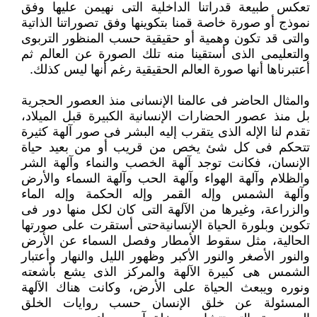
تعكس طبيعة قدراتنا الداخلية التى ‏نهيمن عليها وفق
نموذج أو صورة خاصة قمنا بتكوينها وفق تصوراتنا الذاتية
والتى قد تكون وهمية أو حقيقية حسب المنظور التربوى
‏والتعليمى الذى أستقينا منه تلك الصورة عن العالم ثم
أعتبرناها أنها صورة العالم الحقيقية رغم أنها ليس كذلك.‏
والمثال الحاضر فى عالمنا الإنسانى منذ العصور الحجرية
بل منذ عصور الحضارات الإنسانية الكبيرة قبل الميلاد،
تقدم لنا الإله الذى ‏يتقرب إليه البشر فى صور آلهة كثيرة
تتحكم فى كل شئ يخص من قريب أو من بعيد حياة
الإنسان، فكانت توجد آلهة الخصب والنماء ‏وآلهة الشر
والظلام وآلهة الهواء وآلهة الحب وآلهة السماء والأرض
وآلهة الشمس وإله القمر وإله الحكمة وإله الماء
والزراعة، وغيرها ‏من الآلهة التى كان لكل منها دور فى
تكوين وبلورة الحياة الإنسانيةحتى أستقرت على صورتها
الحالية، مثل سقوط الأمطار وفصل ‏السماء عن الأرض
والنور الأصغر والنور الأكبر وظهور الليل والنهار وأعتبار
الشمس هى كبيرة الآلهة والمركز الذى يشع بأشعته
ونوره ‏ويبعث الحياة على الأرض، وكانت هناك الآلهة
المسئولة عن خلق الإنسان حسب روايات الخلق