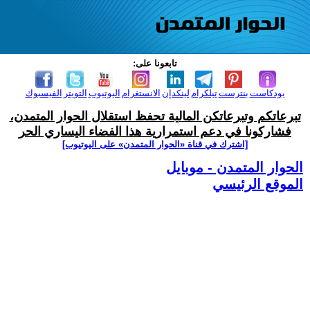
تابعونا على:
بودكاست
بنترست
تيلكرام
لينكدإن
الانستغرام
اليوتيوب
التويتر
الفيسبوك
تبرعاتكم وتبرعاتكن المالية تحفظ استقلال الحوار المتمدن،
فشاركونا في دعم استمرارية هذا الفضاء اليساري الحر
[اشترك في قناة ‫«الحوار المتمدن» على اليوتيوب]
الحوار المتمدن - موبايل
الموقع الرئيسي