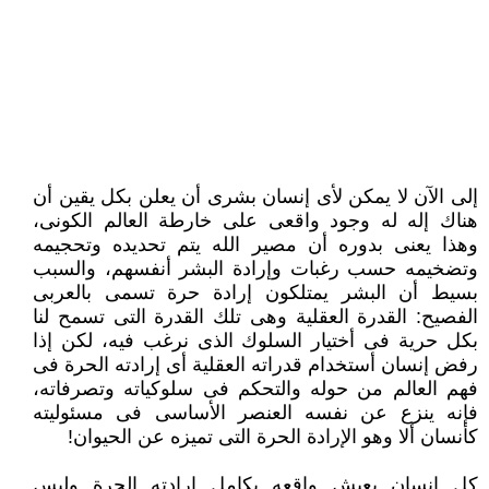
إلى الآن لا يمكن لأى إنسان بشرى أن يعلن بكل يقين أن
هناك إله له وجود واقعى على خارطة العالم الكونى،
وهذا يعنى بدوره أن مصير ‏الله يتم تحديده وتحجيمه
وتضخيمه حسب رغبات وإرادة البشر أنفسهم، والسبب
بسيط أن البشر يمتلكون إرادة حرة تسمى بالعربى
‏الفصيح: القدرة العقلية وهى تلك القدرة التى تسمح لنا
بكل حرية فى أختيار السلوك الذى نرغب فيه، لكن إذا
رفض إنسان أستخدام قدراته ‏العقلية أى إرادته الحرة فى
فهم العالم من حوله والتحكم فى سلوكياته وتصرفاته،
فإنه ينزع عن نفسه العنصر الأساسى فى مسئوليته
‏كأنسان ألا وهو الإرادة الحرة التى تميزه عن الحيوان!‏
كل إنسان يعيش واقعه بكامل إرادته الحرة وليس