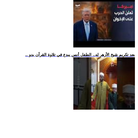
.. بعد تكريم شيخ الأزهر له.. الطفل أنس يبدع في تلاوة القرآن بدو