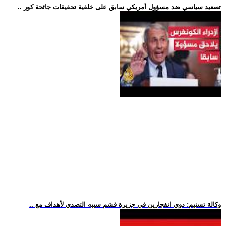
.. تصعيد سياسي ضد مسؤول أمريكي سابق على خلفية تحقيقات جائحة كور
.. وكالة تسنيم: دوي انفجارين في جزيرة قشم سببه التصدي لأهداف مع