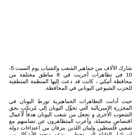
شارك الآلاف من جماهير الشعب والشباب يوم السبت 5-
10 في تظاهرات أجريت في 8 مناطق مختلفة من
محافظة أتيكي ، كانت قد دعت إليها المنظمة المنطقية
للحزب الشيوعي اليوناني في المحافظة.
حيث أدانت التظاهرات الجماهيرية تورط اليونان في
المجزرة الإمبريالية التي تحوِّل اليونان إلى مُرتكبٍ بحق
الشعوب الأخرى و تجعل من شعب اليونان هدفاً لأعمال
اقتصاصٍ محتملة، وأعرب المتظاهرون عن تضامنهم مع
شعبي فلسطين ولبنان اللذين ينزفان من اعتداءات دولة
إسرائيل القاتلة التي تحظى بدعم متعدد اﻷشكال من