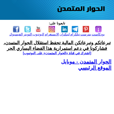
تابعونا على:
بودكاست
بنترست
تيلكرام
لينكدإن
الانستغرام
اليوتيوب
التويتر
الفيسبوك
تبرعاتكم وتبرعاتكن المالية تحفظ استقلال الحوار المتمدن،
فشاركونا في دعم استمرارية هذا الفضاء اليساري الحر
[اشترك في قناة ‫«الحوار المتمدن» على اليوتيوب]
الحوار المتمدن - موبايل
الموقع الرئيسي