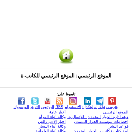
الموقع الرئيسي
الموقع الرئيسي للكاتب-ة
|
تابعونا على:
بنترست
تيلكرام
لينكدإن
الانستغرام
RSS
اليوتيوب
التويتر
الفيسبوك
الموقع الرئيسي
أخبار عامة
هيئة ادارة الحوار المتمدن - للإتصال بنا
وكالة أنباء المرأة
إحصائيات مؤسسة الحوار المتمدن
اخبار الأدب والفن
قواعد النشر
وكالة أنباء اليسار
ابرز كتاب / كاتبات الحوار المتمدن
وكالة أنباء العلمانية