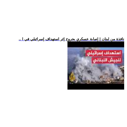
.. نافذة من لبنان | إصابة عسكري بجروح إثر استهداف إسرائيلي في ا