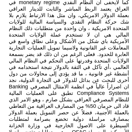
كما لايخفى ان النظام النقدي monetary regime في
العراق يعتمد الربط المباشر والثابت للدينار العراقي
بعملة الدولار الامريكي، وان مثل هذا الارتباط يلازم بلا
شك حركة النظام النقدي والسياسة المالية للولايات
المتحدة الامريكية ، وان واحدة من متطلبات ذلك النظام
المالي هي ان لا تستخدم عملة الولايات المتحدة
الأمريكية باي شكل من الأشكال وعلى نطاق واسع في
المعاملات غير القانونية ولاسيما تمويل العمليات التجارية
العابرة للحدود. فعلى الرغم من ان ذلك قد يضر بسمعة
الولايات المتحدة وقدرتها على التحكم في النظام المالي
العالمي ،أي تآكل في الثقة بالدولار نتيجة استخدامه في
أنشطة غير قانونية ، ما قد يؤدي إلى محاولات من دول
أخرى للبحث عن بدائل للدولار في التجارة الدولية، نجد
ان اصراراً عالياً في انظمة الامتثال المصرفي Banking
Compliance Systems تطبق على العمليات المالية
للنظام المصرفي العراقي بشكل صارم ، وهو الامر الذي
قاد الى حرمان 50% من المصارف العراقية من التعاطي
بالعملة الأجنبية، فضلاً عن حصر التمويل بعملة الدولار
بمصارف مراسلة دولية تخضع بصرامة لمتطلبات
السيطرة على الاصول الخارجية في وزارة الخزانة