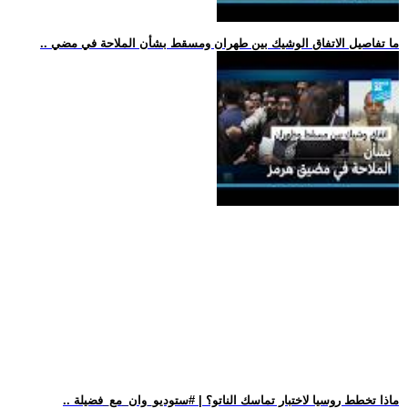
.. ما تفاصيل الاتفاق الوشيك بين طهران ومسقط بشأن الملاحة في مضي
.. ماذا تخطط روسيا لاختبار تماسك الناتو؟ | #ستوديو_وان_مع_فضيلة