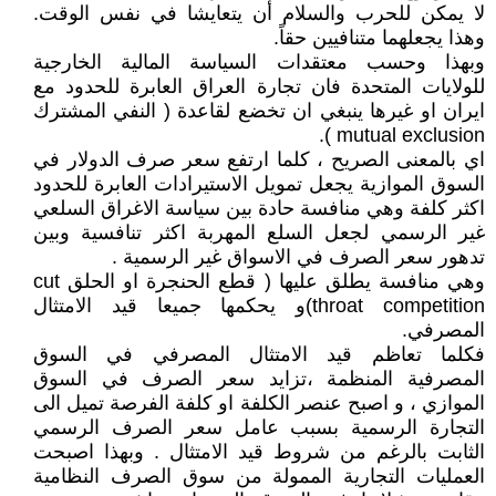
لا يمكن للحرب والسلام أن يتعايشا في نفس الوقت.
وهذا يجعلهما متنافيين حقاً.
وبهذا وحسب معتقدات السياسة المالية الخارجية
للولايات المتحدة فان تجارة العراق العابرة للحدود مع
ايران او غيرها ينبغي ان تخضع لقاعدة ( النفي المشترك
mutual exclusion ).
اي بالمعنى الصريح ، كلما ارتفع سعر صرف الدولار في
السوق الموازية يجعل تمويل الاستيرادات العابرة للحدود
اكثر كلفة وهي منافسة حادة بين سياسة الاغراق السلعي
غير الرسمي لجعل السلع المهربة اكثر تنافسية وبين
تدهور سعر الصرف في الاسواق غير الرسمية .
وهي منافسة يطلق عليها ( قطع الحنجرة او الحلق cut
throat competition)و يحكمها جميعا قيد الامتثال
المصرفي.
فكلما تعاظم قيد الامتثال المصرفي في السوق
المصرفية المنظمة ،تزايد سعر الصرف في السوق
الموازي ، و اصبح عنصر الكلفة او كلفة الفرصة تميل الى
التجارة الرسمية بسبب عامل سعر الصرف الرسمي
الثابت بالرغم من شروط قيد الامتثال . وبهذا اصبحت
العمليات التجارية الممولة من سوق الصرف النظامية