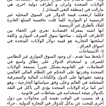
الولايات المتحدة وايران و أطراف دولية اخرى هي
مازالت في (منطقة النفي المتبادل )
فكلما ارتفعت قيمة الدولار في السوق المحلية غير
الرسمية او الموازية كلما قلت تنافسية السلع العابرة
للبلاد بالطرق غير الرسمية.
انها اشبه بمعركة اقتصادية تجري في الخفاء بين
الاطراف الدولية ، ساحتها سوق الصرف الموازي وكلفة
اسلحتها التجارية هو قيمة دولار الولايات المتحدة في
اسواق العراق .
3- الاستنتاجات
أ-يلحظ مما تقدم ، ان وجود السوق الموازي غير النظامي
للصرف و استخدام الدولار على نطاق واسع في
المعاملات غير القانونية،يشكل ضرراً بسمعة الولايات
المتحدة وقدرتها على التحكم في النظام المالي العالمي
وتنفيذ عقوباتها على الدول والكيانات المالية والمصرفية
المختلفة في العالم وعلى وفق سياساتها الخارجية ، وهو
امر كما تراه الولايات المتحدة يؤدي الى تآكل في الثقة
بالدولار نتيجة استخدامه في نشاطات غير قانونية .
و قد يتسبب في الوقت نفسه إلى محاولات من دول
أخرى للبحث عن بدائل للدولار في التجارة الدولية ، حراء