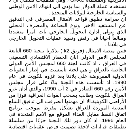
الأمريكية والمسماة OFAC ، وهي متطلبات تقتضي ان لا
تستخدم عملة الدولار بما يؤدي الى انتهاك الامن الوطني
والسياسة الخارجية للولايات المتحدة .
ان صرامة تطبيق قواعد الامتثال المصرفي في التدقيق
عن المستفيد الاخير ونوع البضاعة والمصرف المحلي
الذي يتولى ادارة التحويل الخارجي بات امرا متشددا
ومبالغاً احياناً في رفض وتقييد عمليات التحويل الخارجي
في بلادنا .
فبين منصة الامتثال (فريق k2 ) يذكرنا بلجنة 660 التابعة
لمجلس الامن الدولي ابان الحصار الاقتصادي التسعيني
في العراق ، اذ كانت لجنة 660 لمجلس الأمن الدولي
الخاصة بالعراق و هي لجنة تأسست في إطار العقوبات
الدولية المفروضة على بلادنا بعد غزوه للكويت في عام
1990. اذ تأسست هذه اللجنة بناءً على قرار مجلس
الأمن رقم 660 الصادر في 2 آب 1990، والذي أدان غزو
العراق للكويت وطالب بسحب القوات العراقية فورًا من
الأراضي الكويتية.الا ان مهمتها انصرفت الى تدقيق السلع
المدنية الموردة للعراق بشكل مفرط بموجب برنامج
اتفاق النفط مقابل الغذاء الموقع مع الامم المتحدة في
العام 1996، اذ كان دور تلك اللجنة جزءًا من سلسلة
تطبيقات قرارات لاحقة تضمنت فرض عقوبات اقتصادية