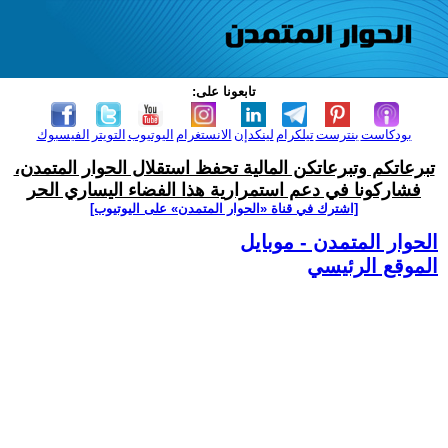
تابعونا على:
بودكاست
بنترست
تيلكرام
لينكدإن
الانستغرام
اليوتيوب
التويتر
الفيسبوك
تبرعاتكم وتبرعاتكن المالية تحفظ استقلال الحوار المتمدن،
فشاركونا في دعم استمرارية هذا الفضاء اليساري الحر
[اشترك في قناة ‫«الحوار المتمدن» على اليوتيوب]
الحوار المتمدن - موبايل
الموقع الرئيسي