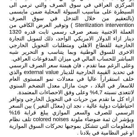
المركزي العراقي في سوق الصرف والتي ترمي الى
السيطرة على مناسيب السيولة المحلية ضمن مايسمى
(بالتعقيم من خلال التدخل في سوق الصرف
Sterilization intervention ) وتوفير العرض الكافي من
العملة الاجنبية بسعر صرف رسمي ثابت قدره 1320
دينار ازاء الدولار الامريكي الواحد، ذلك لتمويل التجارة
الخارجية للقطاع الاهلي ومتطلبات التحويل الخارجي
الاخرى للسوق الوطنية وبما يتناسب و التحرير شبه
المباشر للحساب المالي في ميزان المدفوعات العراقي.
وعلى الرغم مما تقدم ، فان هيمنة سعر الصرف الرسمي
في تحديد القيمة الخارجية للدينار external value والذي
خلف استقراراً عاليا في معدلات نمو المستوى العام
للاسعار في البلاد ، حيث مازال معدل التضخم السنوي
لاتتعدى نسبته 4,7% وعلى وفق الاحصاءات المعتمدة.
ازاء كل ما تقدم من حريات في التحويل الخارجي وتوافر
احتياطيات دولية عالية ، نجد ان (معدّل التغير ) بين السعر
الرسمي للصرف والسعر الموازي يبلغ قرابة 16%
ويؤشر ان ثمة ضوضاء ملونة colored noises تلف نظام
المعلومات التي تتشكل بموجبها تحركات السوق الموازية
او غير النظامية في بلادنا .