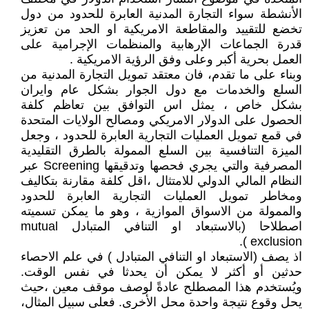
الأنشطة سواء التجارة المدنية العابرة للحدود من دول
تخضع للتقييد والمقاطعة الامريكية او الحد من تعزيز
قدرة الجماعات الإرهابية والمنظمات الإجرامية على
العمل بحرية أكبر وعلى وفق الرؤية الامريكية .
وبناء على ما تقدم، فان معتقد تمويل التجارة المدنية من
السلع والخدمات مع دول الجوار بشكل عام وايران
بشكل خاص ، يمثل اس التوافق بين تعاظم كلفة
الحصول على الدولار الامريكي ومصالح الولايات المتحدة
في قمع تمويل العمليات التجارية العابرة للحدود ، وجعل
الميزة التنافسية بين السلع الممولة بالطرق التقليدية
المصرفية والتي يجري فحصها وتدقيقها Screening عبر
النظام المالي الدولي للامتثال ،اقل كلفة مقارنة بتكاليف
ومخاطر تمويل العمليات التجارية العابرة للحدود
والممولة من الاسواق الموازية ، وهو ما يمكن تسميته
اصطلاحا (بالاستبعاد او التنافي المتبادل mutual
exclusion ).
اذ يصف (الاستبعاد او التنافي المتبادل ) في علم الاحصاء
حدثين أو أكثر لا يمكن أن يحدثا في نفس الوقت.
ويُستخدم هذا المصطلح عادةً لوصف موقف معين ،حيث
يحل وقوع نتيجة واحدة محل الأخرى. فعلى سبيل المثال،