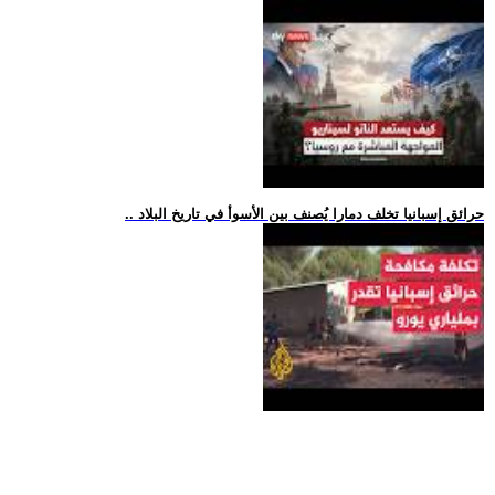
.. حرائق إسبانيا تخلف دمارا يُصنف بين الأسوأ في تاريخ البلاد