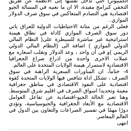
الكمبيوتر) التي تُدخل نفسها إلى الأنظمة عن طريق
التخفي كبرامج مفيدة، الا ان ما نعنيه في المسالة الجيو
اقتصادية هي التصادم المتعاكس في سوق صرف الدولار
الموازي .
فعلى الرغم من متانة الاحتياطيات الدولية للعراق ياتي
دور سوق الصرف الموازي كاداة في نطاق هيمنة
استراتيجية غير مباشرة للسيطرة على( النظام المالي
الدولي الموازي ) اضافة الى (النظام المالي الدولي
الريمي )و في آن واحد ، وعد الدولار وتقلب اسعاره مع
عملات الاخرى واحدة من اذراع صراع الجغرافيا
الاقتصادية لاستمرار هيمنة الولايات المتحدة على العالم.
4- ختاماً، ان المناورات السعرية الراهنة في سوق
الصرف ، تشكل اداة تتنافس فيها الولايات المتحدة كقوة
اقتصادية على النفوذ الاقتصادي في مناطق جغرافية
معينة وتحديدا اسواق الصرف في اقليم شرق المتوسط.
وهنا تعبر الحالة الجيو-اقتصادية عن تفاعل العوامل
الاقتصادية مع الأبعاد الجغرافية والجيوسياسية، وتؤدي
دورًا مهمًا في تفسير الصراعات والتعاون بين الدول في
العالم المعاصر.
انتهى