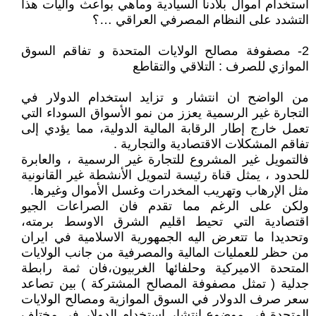
استخدام اموال بلادنا السيادية وماهي بواعث وآليات هذا
التشدد على النظام المصرفي العراقي …؟
2- مصفوفة مصالح الولايات المتحدة و تفاقم السوق
الموازي للصرف : التلاقي والتقاطع
من الواضح ان انتشار و تزايد استخدام الدولار في
التجارة غير الرسمية يعزز من نمو الأسواق السوداء التي
تعمل خارج إطار الرقابة المالية الدولية، مما يؤدي إلى
تفاقم المشكلات الاقتصادية والتجارية .
فالتمويل غير المشروع للتجارة غير الرسمية ، والعابرة
للحدود ، يمثل قناة رئيسة لتمويل الأنشطة غير القانونية
مثل الإرهاب وتهريب المخدرات وغسل الأموال وغيرها.
ولكن على الرغم مما تقدم فان الصراعات الجيو
اقتصادية التي تحيط اقليم الشرق الاوسط برمته،
وتحديدا ما تتعرض اليه الجمهورية الاسلامية في ايران
من حظر للعمليات المالية والمصرفية من جانب الولايات
المتحدة الاميركية وحلفائها الغربيون،فان ثمة رابطة
جدلية ( تمثل مصفوفة المصالح المشتركة ) بين تصاعد
سعر صرف الدولار في السوق الموازية ومصالح الولايات
المتحدة في موضوع انتشار استخدام الدولار في مختلف