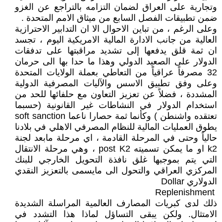
وتجارية على العراق لضمان التزامه بالتراجع عن الغزو
ضمن تطبيقات الفصل السابع من ميثاق الامم المتحدة .
وعلى الرغم ، من تباين الاحوال الا ان التدابير الاحترازية
العالية من جانب الادارة المالية الامريكية اليوم ، تجسد
ان ثمة قلق يدفعها إلى تشديد مراقبتها على تدفقات
الدولار على الصعيد الدولي وهذا ما حدا بها الى حرمان
32 مصرفاً عراقياً من التعاطي بعملة الولايات المتحدة
وعلى وفق تطبيق الاسس والآليات المصرفية الدولية
المشددة ، فضلاً عن تعزيز التعاون مع حلفائها للحد من
استخدام الدولار في النشاطات غير القانونية (حسبما
تعتقده واشنطن ) وكأنما ثمة حصارا ناعما soft sanction
يطوق العمليات المالية للنظام المصرفي الاهلي في بلادنا
حالياً وحتى في المرحلة القادمة ، اي مرحلة مابعد لجنة
k2 او ما يمكن تسميته post K2 ، وهي مرحلة الانتقال
التي يتم بموجبها غلق نافذة التحويل الخارجي للبنك
المركزي العراقي والتحول الى مايسمى بالتعزيز النقدي
الدولاري Dollar
‏ Replenishment
ذلك لدى كبريات المصارف العالمية المراسلة الشديدة
الامتثال. ولكن يبقى التساؤل لماذا هذا التشدد في