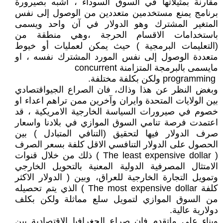
مقارنة بمثيلاتها في السوق السوداء ، اشبه بصيرورة
برنامج يمنع مستخدمين متعددين من الوصول إلى نفس
المتغير المشترك وهو الدولار في آن واحد ويسمى
باستخدامات الاقسام الحرجة ،وهي منطقة من
(التعليمات البرمجية ) حيث يمكن لعمليات أو خيوط
متعددة الوصول إلى نفس المورد المشترك نفسه ، او
مايسمى بالبرمجة المتزامنة concurrent
‏ programming ولكن بكلفة مختلفة.
وبغض النظر عن هذا وذاك، فان الصراع الجيواقتصادي
بين الولايات المتحدة وايران وآخرين ممن تراهم اعداء او
خصوم في صيرورات السياسة الخارجية الامريكية ، قد
اعتمدت فرصة تنامي السوق الموازي في بلادنا واسعار
صرف الدولار فيها لتحقيق (التنافي المتبادل ) بين
الحصول على الدولار التنافسي الاقل كلفة بسعر الصرف
( The least expensive dollar ) ذلك من خلال قنوات
الامتثال المصرفية الدولية المعنية بالتحويل الخارجي
وتمويل التجارة الخارجية للعراق، وبين ( الدولار الاكثر
كلفة The most expensive dollar ) الذي يتم تحصيله
من السوق الموازي لتمويل سلع مماثلة ولكن بكلف
دولارية عالية.
وبناء على ماتقدم فان صراع الجغرافيا الإقتصادية بين