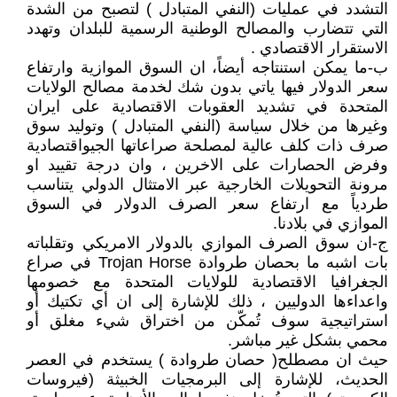
التشدد في عمليات (النفي المتبادل ) لتصبح من الشدة
التي تتضارب والمصالح الوطنية الرسمية للبلدان وتهدد
الاستقرار الاقتصادي .
ب-ما يمكن استنتاجه أيضاً، ان السوق الموازية وارتفاع
سعر الدولار فيها ياتي بدون شك لخدمة مصالح الولايات
المتحدة في تشديد العقوبات الاقتصادية على ايران
وغيرها من خلال سياسة (النفي المتبادل ) وتوليد سوق
صرف ذات كلف عالية لمصلحة صراعاتها الجيواقتصادية
وفرض الحصارات على الاخرين ، وان درجة تقييد او
مرونة التحويلات الخارجية عبر الامتثال الدولي يتناسب
طردياً مع ارتفاع سعر الصرف الدولار في السوق
الموازي في بلادنا.
ج-ان سوق الصرف الموازي بالدولار الامريكي وتقلباته
بات اشبه ما بحصان طروادة Trojan Horse في صراع
الجغرافيا الاقتصادية للولايات المتحدة مع خصومها
واعداءها الدوليين ، ذلك للإشارة إلى ان أي تكتيك أو
استراتيجية سوف تُمكّن من اختراق شيء مغلق أو
محمي بشكل غير مباشر.
حيث ان مصطلح( حصان طروادة ) يستخدم في العصر
الحديث، للإشارة إلى البرمجيات الخبيثة (فيروسات