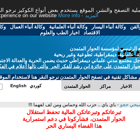
ة التصفح والنشر، الموقع يستخدم بعض أنواع الكوكيز نرجو النق
More info - المزيد
experience on our website
الفن
-
وكالة أنباء اليسار
-
وكالة أنباء العلمانية
-
وكالة أنباء العمال
-
وكا
الاقتصاد
-
اخبار الطب والعلوم
 الرئيسي لمؤسسة الحوار المتمدن
، علمانية، ديمقراطية، تطوعية وغير ربحية
ل مجتمع مدني علماني ديمقراطي حديث يضمن الحرية والعدالة الاجتم
حوار المتمدن على جائزة ابن رشد للفكر الحر والتى نالها أعلام في الفك
م مشاكل تقنية في تصفح الحوار المتمدن نرجو النقر هنا لاستخدام الموقع
كوردي
English
الاخبار
مراكز
الحوار المتمدن
بحي حجو
- باي باي .. حزب الله وحماس ومن لف لفهما !!!
تبرعاتكم وتبرعاتكن المالية تحفظ استقلال
الحوار المتمدن، فشاركونا في دعم استمرارية
هذا الفضاء اليساري الحر