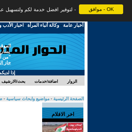
موافق - OK
لتوفير افضل خدمة لكم ولتسهيل عملي
أخبار عامة
-
وكالة أنباء المرأة
-
اخبار الأدب و
الموقع
يسارية
"من أج
حاز ال
إذا لديك
الزوار
اضافة/خدمات
بحث/الارشيف
الصفحة الرئيسية
-
مواضيع وابحاث سياسية
-
ص
اخر الافلام