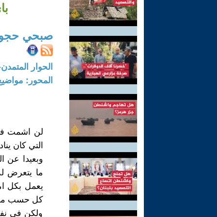
با
صبحي حجو
الحوار المتمدن-العدد: 8111 - 2024 /
المحور: مواضيع
لن اشمت في
التي كان يناد
وبعيدا عن ا
ما يتعرض له
يعمل بكل ام
كل حسب مسؤ
ولكن في نفس