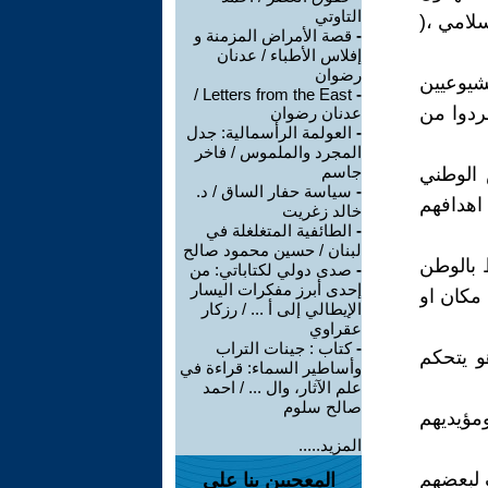
التاوتي
سلامي ،(
-
قصة الأمراض المزمنة و
إفلاس الأطباء / عدنان
رضوان
شيوعيين
Letters from the East /
-
ردوا من
عدنان رضوان
-
العولمة الرأسمالية: جدل
المجرد والملموس / فاخر
جاسم
 الوطني
-
سياسة حفار الساق / د.
اهدافهم
خالد زغريت
-
الطائفية المتغلغلة في
لبنان / حسين محمود صالح
 بالوطن
-
صدى دولي لكتاباتي: من
إحدى أبرز مفكرات اليسار
مكان او
الإيطالي إلى أ ... / رزكار
عقراوي
-
كتاب : جينات التراب
و يتحكم
وأساطير السماء: قراءة في
علم الآثار، وال ... / احمد
صالح سلوم
ومؤيديهم
المزيد.....
ف لبعضهم
المعجبين بنا على