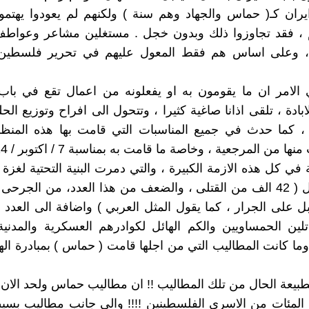
يران كـ( حماس والجهاد وهم سنة ) ولكنهم لم يعودوا يهتمون
 ، فقد تجاوزوا ذلك وبدون خجل . مستغلين مشاعر وعواط
، وعلى اساس هم فقط المعول عليهم في تحرير فلسطين !
الامر ان ما يقومون به او يفعلونه من اعمال تقع في باب 
ابادة ، تلقى اذانا صاغية كثيرا ، وتتحول الى افراح وتوزيع ال
، كما حدث في جميع المناسبات التي قامت بها هذه المن
 من المرجعية ، وخاصة ما قامت به بمناسبة 7 / اكتوبر / 2024 !!
ة في كل هذه الازمة الكبيرة ، والتي دمرت البنية التحتية لغزة ب
اضافة الى ال ( 42 الف من القتلى ، والضعف من هذا العدد، من الجرح
ل على الجرار ، كما يقول المثل العربي ) واضافة الى العدد 
اتلين الحمساويين والكم الهائل لكوادرهم العسكرية والمدني
ما كانت المطاليب التي من اجلها قامت ( حماس ) بمبادرة ال
يعة الحال من تلك المطاليب !! ان مطاليب حماس ولحد الان 
لمئات من الاسرى الفلسطينين !!!! والى جانب مطاليب بسي