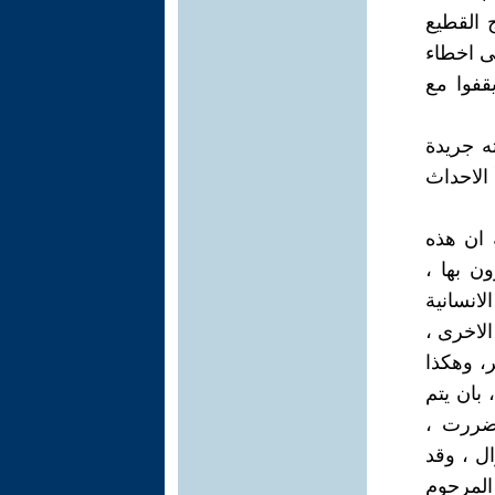
 القطيع
ى اخطاء
قفوا مع
 وكانت قد نشرته جريدة
 الاحداث
 ان هذه
ن بها ،
لانسانية
لاخرى ،
، وهكذا
بان يتم
تضررت ،
ل ، وقد
 المرحوم