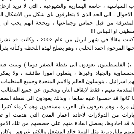
 السياسية ، خاصة اليسارية والشيوعية ، التي لا تريد ازعاج
الاحوال ، الى الحد الذي لا يتطرقون باي شكل من الاشكال ال
المقترفة من قبل حماس وجماعتها ، وبحجة انهم يجب ان ي
يني او اللبناني !!!
وكنت ، قد كتبت مقالا في شهر ابريل من عام 2002 ،
بها المرحوم احمد الجلبي ، وهو يصلح لهذه اللحظة وكـأنه يقرأ
 ،( الفلسطينيون يعودون الى نقطة الصفر دوما ) وبينت فيه
حمساوية والجهاد وغيرها ، يفعلون امورا طائشة ، ولا يفكرو
هم اسرائيل ، يتوسلون العالم والامم المتحدة وجميع المنظمات ا
مقدمة منهم ، فقط لايقاف النار، ويتخلون عن جميع المطالب ا
كانوا قد حصلوا عليه سابقا ، وبذلك يعودون الى نقطة الصفر
 مرة ، وهم يعرفون بان العرب مستعدون وهم كرماء كثيرا ، 
ارات من الدولارات لاعادة اعمار المدن التي هدمت او 
 قد اجادوها، يحصل القادة منهم على حصصهم من تلك الاموا
منهم مليارديرية مثل الهنية خالد المشعل والكثير غيرهم . وكان