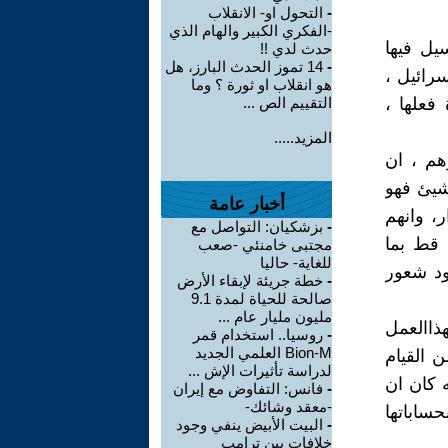
-
التحول او- الانقلاب
-الفكري الكبير والهام الذي
يل فيها
حدث لدي !!
-
14 تموز الحدث البارز، هل
رائيل ،
هو انقلاب او ثورة ؟ وما
فعلها ،
التقييم الص ...
المزيد.....
هم ، ان
شيئ فهو
أخبار عامة
، وانهم
-
بزشكيان: التواصل مع
 قط بما
مجتبى خامنئي -صعب
للغاية- حاليا
د شعور
-
خطة جريئة لإبقاء الأرض
صالحة للحياة لمدة 9.1
مليون مليار عام ...
هذاالعمل
-
روسيا.. استخدام قمر
Bion-M العلمي الجديد
 القيام
لدراسة تأثيرات الإش ...
ه كان ان
-
فانس: التفاوض مع إيران
-معقد وشائك-
ساباتها
-
البيت الأبيض ينفي وجود
خلافات بين ترامب