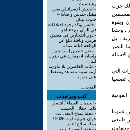
وهيغسيث
ذلك حزب
-
الجيش الإسرائيلي يعلن
المسلمين
مقتل جنديين وإصابة 4
جنوب لبنان
ن وبقوة
-
فانس يؤكد وجود اختلافات
 ، وحتما
في الرأي مع نتنياهو
-
دوي انفجارين في مضيق
بة ، بل
هرمز.. وناقلة تبلغ عن
الواقعة قبالة عما ...
ا النصر
-
مقتل جنديين إسرائيليين
 الاسئلة
وإصابة 4 بمعارك في جنوب
لبنان
-
مئات القاصرين بلا مأوى..
رات التي
أزمة سبتة تتصاعد وتضغط
على مدريد
 تصنعها
المزيد.....
القومية
كتب ودراسات
-
ابجديات العطاء / انتصار
كامل جفلان الخشت
ن عموما
-
مجلة سلاح النقد، عدد
جوان-جويلية-اوت 2026 /
ر طبيعي
مجلة سلاح النقد
متلهفون
-
حقوق العصر / أحمد