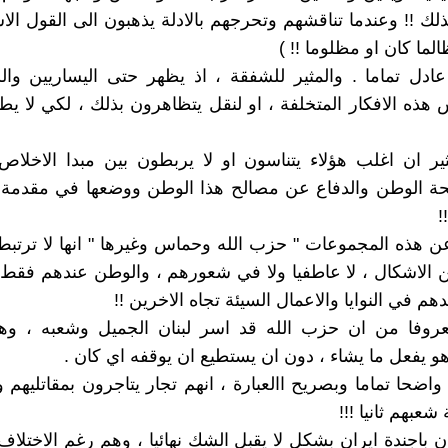
ك !! وعندما تناقشهم وتحرجهم بالادلة يذهبون الى القول الا
لما كان او مظلوما !! )
 عادل تماما . والمثير للشفقة ، اذ يظهر حتى اليساريين وال
هذه الافكار المتخلفة ، او لنقل يتظاهرون بذلك ، لكي لا يط
ير ان اغلب هؤلاء يتناسون او لا يربطون بين مبدا الاخلاص
ة الوطن والدفاع عن مصالح هذا الوطن ووضعها في مقدمة 
!
 هذه المجموعات " حزب الله وحماس وغيرها " انها لا ترتبط
الاشكال ، لا عاطفيا ولا في شعورهم ، والوطن عندهم فقط 
م في النوايا والاعمال السيئة تجاه الاخرين !!
روفا من ان حزب الله قد اسر لبنان الجميل وشعبه ، وه
هو يفعل ما يشاء ، دون ان يستطيع ان يوقفه اي كان .
واضحا تماما وبصريح االعبارة ، انهم تجار يتاجرون بمقاتليهم 
 شعبهم ثانيا !!!
 باجندة ايران بشكل لا يقبل الشك نهائيا ، وهم رغم الاختلا