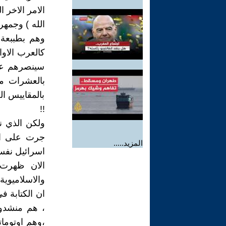
الامر الاخر
الله ) وجمهر
وهم بطببعة 
كالعرب الاوا
سينصرهم على
بالعشرات من
بالمقاييس ال
!!
ولكن الذي نع
جرت على الع
المزيد.....
اسرائيل نفسه
الان ظهرت ا
والاسلاميوية
ان الكتابة 
، هم منشدون
،وهم اوتومات