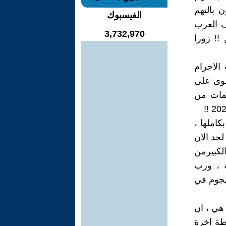
 بالتهم
الفيسبوك
ف العرب
3,732,970
! زورا
الاجرام
حلوى على
ظمات من
كاملها ،
ى لحد الان
الكبيرمن
ة ، ورب
هجوم في
هي ، ان
طة اخرة