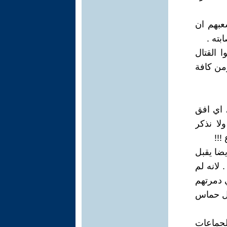
عبهم ان
بته .
 القتال
من كافة
 اي افق
لا نذكر
!!!
يضا يقبل
 لانه لم
 دمرتهم
ال حماس
الجماعات