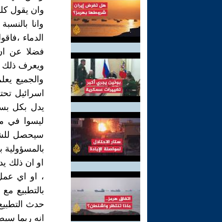
وان يقول كل
وانا بالنسب
الدماء ،فاق
فضلا عن ان 
ويعرف ذلك ب
والجميع يعل
اسرائيل تحت
يدل بكل بسا
ليسوا في مس
سيحصل للشع
بالمسؤولية 
او ان ذلك يد
، او اي عمل
بالتطبيع مع 
حدث التطبيع 
انه ربما سيض