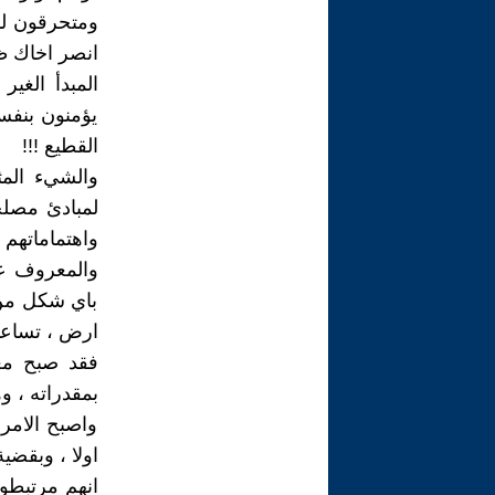
ومتحرقون لذل
انصر اخاك ظا
المبدأ الغير
يؤمنون بنفس 
القطيع !!!
والشيء المث
لمبادئ مصلح
واهتماماتهم !
والمعروف عن
باي شكل من 
ارض ، تساعده
فقد صبح مع
بمقدراته ، و
واصبح الامر 
اولا ، وبقضية
انهم مرتبطون