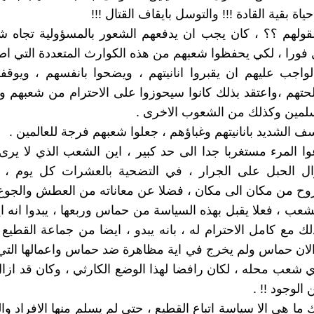
اة بقية القادة !!! والتوسل بايقاف القتال !!!
ولهم ؟؟ ، كان يجب ان يدفعهم الشعور بالمسؤولية تجاه ش
ل فورا ، لكي يحفظوا شعبهم من هذه الكوارث المتعددة التي اصا
واجب عليهم ان يقبروا انانيتهم ، ويضحوا بانفسهم ، ويوقفوا
حتهم ،واعتقد بذلك كانوا سيحوزوا على الاحترام من شعبهم و
لمين وكذلك من الشعوب الاخرى .
ف الشديد بانانيتهم وغباؤهم ، جعلوا شعبهم فرجة للعالمين .
وا المرء مستغربا جدا الى حد كبير ، اين الشعب الذي لا يرى
ل الحبل على الجرار ، في التضحية بالعشرات كل يوم ، و
زوح من مكان الى مكان ، فضلا عن معاناته من العطش والجوع 
عب ، فعلا يقبل بهذه السياسة من حماس وربعها ، يبدوا انه ا
لك مع كامل الاحترام له ، بانه يبدو ، ايضا من جماعة القطيع .
لان حماس ولم يخرج في اية مظاهرة ضد حماس واعمالها التي
اي شعب محله ، لكان رافضا لهذا الوضع الكارثي ، وكان قد از
الوجود !! .
لك ما هي الا سياسة اتباع القطيع ، حتى لم يسلم منها الافراد و