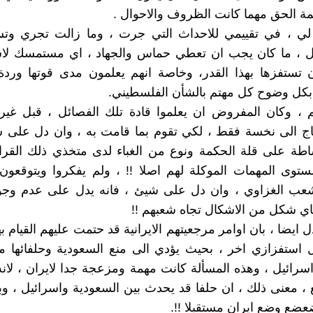
مة الحق مهما كانت الظروف والاحوال .
ة لي ، في تقييمي للاحداث التي جرت ، وما زالت تجري وتس
ول ، ما كان يجب ان تعطي حماس والجهاد ، اي مستمسك لاس
تستفزها بهذا القدر، وخاصة انهم يعلمون مدى قوتها وردة 
كل وضوح كل مهتم بالشأن الفلسطيني.
م ، وكان المفروض ان يعلموا قادة تلك الفصائل ، قبل غير
اج الى نخسة فقط ، لكي تقوم بما قامت به ، وان دل على 
طة على قلة الحكمة ونوع من الغباء لدى متخذي ذلك القرار
توى المهمات الموكلة لهم اصلا !! ، ولم يفكروا ويتوقعون
ب الغزاوي ، وان دل على شيئ ، فانه يدل على عدم وجو
باي شكل من الاشكال تجاه شعبهم !!
ل ايضا ، بان اوامر مرجعيتهم الايرانية قد حتمت عليهم القيام ب
 استفزازي اخر ، بحيث يؤدي الى منع السعودية وحلفائها من
اسرائيل ، وهذه المسألة كانت مهمة ومزعجة جدا لايران ، لان
، معنى ذلك ، ان حلفا قد يحدث بين السعودية واسرائيل ، وبح
عضع وضع ايران مستقبلا !!.