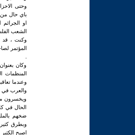
وحتى الاحزاب
باي حال من 
او الجرائم 
الشعب الفلسط
المؤتمر لصاح
.
وكان بعنوان
المنظمات ال
وعندما تعاقب
والعرب في ال
ويخسرون ما 
الحال في كل
ضخهم بالملي
وبطرق كثيرة
اصبح الكثير 