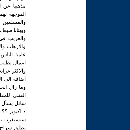
مذهبيا عن ا
الموجهة لهم
والمسلمين 
وبهتانا طبعا .
والغريب في 
والارهاب وال
عامة الناس 
اعمال تطلب منها
والاكثر غراب
وما زال الحب
القتلى للمق
سائل يسأل و
7 اكتوبر ؟؟
سنستغرب بطب
يطلق سراح ا