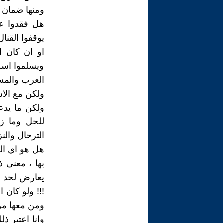
ومنها ضمان حي
هل فقدوا عق
يوقفوا القنا
او ان كان ال
ويسلموا اسل
العرب والمس
ولكن مع الاس
ولكن ما يدع
للحل وما زا
الترحال والن
هل هو اي الش
بها ، معنى ذ
يعارض لحد ا
!!! ولو كان 
ومن معها من 
وانا اعتبر ذ