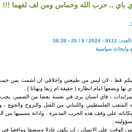
ي باي .. حزب الله وحماس ومن لف لفهما !!!
 9 / 25 - 08:39
 وابحاث سياسية
كم قط ، لان ليس من طبيعتي واخلاقي ان اشمت بمن خسر 
ي بها ويضعها امام انظاره ( حقيقة ام زيفا وبهتانا ) .
لمزايدات ، فاي انسان يرى في نفسه بعضا من الضمير، يجب 
 الشعب الفلسطيني واللبناني من القتل والنزوح والجوع ، 
كاناته على وقف هذه الحرب المدمرة . وادانة مسببيها من ال
وليته .
 الوقت على الانسان ، ان يكون عادلا ومنصفا وواقعيا في ا