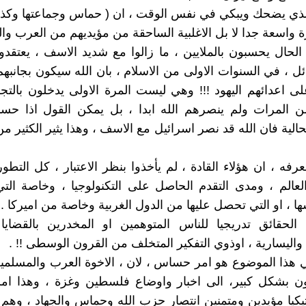
 الذي يضحك ويبكي في نفس الوقت ، ان ( حماس وجماعتها وك
ة واسعة جدا لا بل الاغلبية الساحقة من مؤيديهم من العرب و
الحال يحسبون بالملايين ، ما زالوا مع شديد الاسف ، يعتقدو
ئل ، في السنوات الاولى من الاسلام ، بان الله سيكون بجانبهم
 اعدائهم اليهود !!! وهي ليست المرة الاولى يدخلون بالتجر
 المرات ولم ينصرهم الله ابدا ، بل يمكن القول اذا حسبن
حالية فان الله قد نصر اسرائيل مع الاسف ، وهذا يثير الكثير من
رفه ، ان هؤلاء القادة ، لم يأخذوا بنظر الاعتبار ، كل التطو
الم ، ومدى التقدم الحاصل على التكنولوجيا ، وخاصة التي
ا ، او التي تحصل عليها من الدول الغربية وخاصة من اميركا .
لحقائق تدريجيا للناس المتوهمين او المخدرين بالقضايا 
 واليسارية ، اوذوي التفكير المتخلف من القرون الوسطى !! .
في هذا الموضوع هو امر حساس ، لان ، الاخوة العرب والمسلمي
 بشكل كبير، الى اخبار واوضاع فلسطين وغزة ، وهذا ام
يكيا مؤيدين ومتمنين انتصار حزب الله وحماس والجهاد ، وهم 