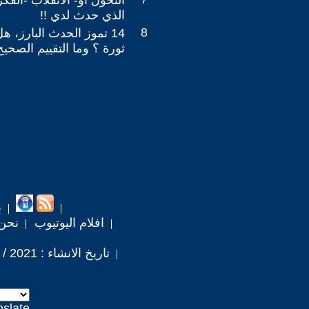
التحول او- الانقلاب -الفكر
الذي حدث لدي !!
8
14 تموز الحدث البارز، ه
ثورة ؟ وما التقييم الصحيح
ب
افلام اليوتيوب
نحن
تاريخ الانشاء : 2021 / 7 / 13
nslate