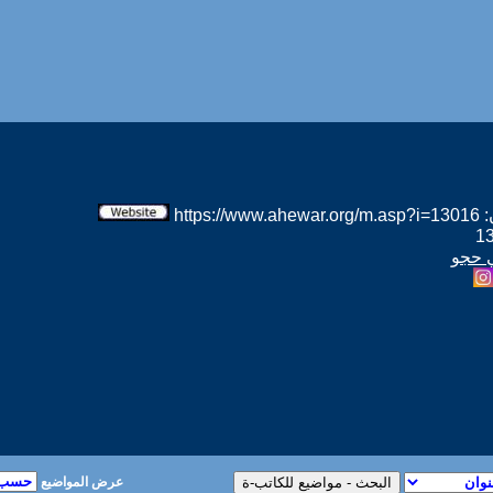
htt
ي حجو
عرض المواضيع