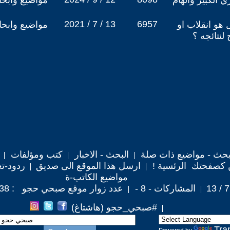
ي الكبير والهام
مواضيع وابح
2021 / 7 / 13
6957
ل هو انقلاب او
مواضيع وابح
 لنتائجه ؟
حث - مواضيع ذات صلة
البحث - الاخبار
كتب ومؤلفات
 كصفحتك الرئسية !
ارسل هذا الموقع الى صديق
ردود-تع
مواضيع الكاتب-ة
المشاركات - 8 -
عدد زوار موقع صبحي حجو : 27,138
#صبحي_حجو (هاشتاغ)
Tra