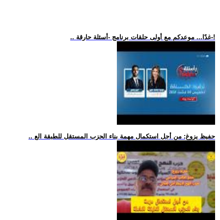
.. غدًا... موعدكم مع أولى حلقات برنامج -أسئلة حارقة-!
.. حفيظ يزوغ: من أجل استكمال مهمة بناء الحزب المستقل للطبقة الع