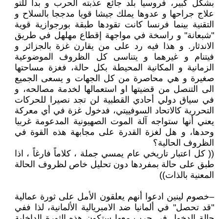
بشكل كبير، فروسيا بلد جائع عذبته الحرب و بدأ للتو
علاج جراحها و عدوها يملك جيشا قويا مدججا بالسلاح و
التقنية بينما فرنسا كانت تقودها طبقة بورجوازية قوية
"شبعانة" و راسخة في مواجهة إقطاع مهلهل في طريق
الاندثار. و هذا فيه رد على من يقارن غزة بالجزائر و
فيتنام و غيرهما و يتناسى كل الظروف الموضوعية
الزمانية و المكانية المحيطة بكل حالة، فغزة مساحتها
صغيرة و هي محاصرة من كل الجهات و يسعى الجميع
الى التنصل من قضيتها او استعمالها لخدمة مصالحه، و
في سياق دولي أحادي القطبية لن تجد نصيرا للحركات
التحررية كالاتحاد السوفييتي، فدخول غزة في أي معركة
يعني أنها ستواجه آلة الموت الصهيونية المدعومة غربيا
وحدها، و هل لغزة القدرة على مجابهة هذه القوة في
الظروف الحالية؟
(( كل اعتبار تاريخي عام يمسي جملة ، كلاماً فارغاً ، اذا
طبق على حالة بمفردها دون تحليل خاص لظروف الحالة
المعنية بالذات))
–خصوم لينين ادعوا أنهم يعلقون الأمل على ثورة عمالية
"قد تحصل" في ألمانيا ضد الامبريالية الألمانية، لذا ففي
حالة الدخول في حرب معها ستكون هذه الثورة الداخلية