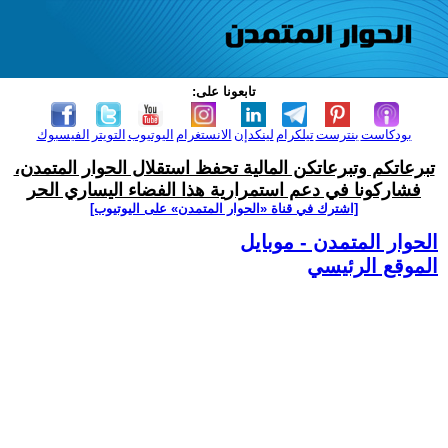
تابعونا على:
بودكاست
بنترست
تيلكرام
لينكدإن
الانستغرام
اليوتيوب
التويتر
الفيسبوك
تبرعاتكم وتبرعاتكن المالية تحفظ استقلال الحوار المتمدن،
فشاركونا في دعم استمرارية هذا الفضاء اليساري الحر
[اشترك في قناة ‫«الحوار المتمدن» على اليوتيوب]
الحوار المتمدن - موبايل
الموقع الرئيسي