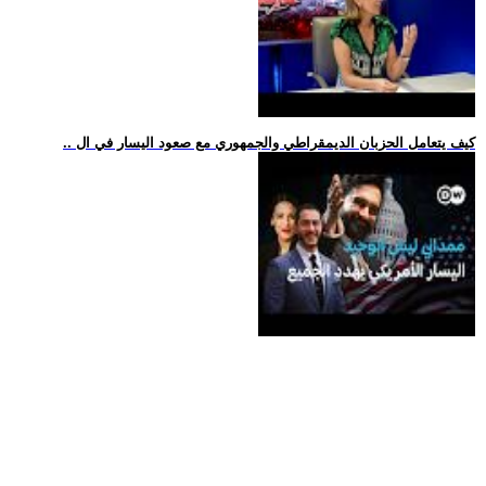
.. كيف يتعامل الحزبان الديمقراطي والجمهوري مع صعود اليسار في ال