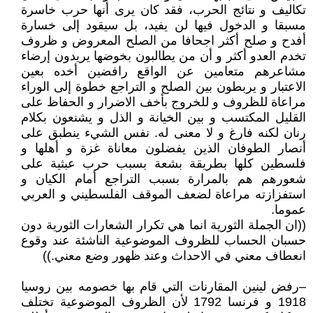
تكاليف و نتائج الحرب، فقد كان يرى أنها حرب خاسرة
مسبقا و الدخول فيها لن يفيد، بل سيقود إلى خسارة
أفدح و صلح أكثر اجحافا من الصلح المعروض و ظروف
تخدم العدو أكثر و أن من يطالبون بخوضها يريدون إرضاء
مشاعرهم متعامين عن الواقع رافضين أخده بعين
الاعتبار و يربطون بين الصلح و التراجع خطوة إلى الوراء
مراعاة للظروف و للخروج بأخف الاضرار و الحفاظ على
القليل المكتسب و بين الخيانة و الذل و يشنعون بكلام
رنان لكنه فارغ و لا معنى له. نفس الشيء ينطبق على
أنصار الطوفان الذين يفضلون معاناة غزة و أهلها و
فلسطين كلها بطريقة بشعة بسبب حرب عبثية على
شعورهم هم بالمرارة بسبب التراجع أمام الكيان و
استفزازته مراعاة لضعف الموقف الفلسطيني و العربي
عموما.
((ان الجملة الثورية انما هي تكرار الشعارات الثورية دون
حسبان الحساب للظروف الموضوعية الناشئة عند وقوع
انعطاف معني في الاحداث وعند ظهور وضع معني.))
–رفض لينين المقارنات التي قام بها خصومه بين روسيا
1918 و فرنسا 1792 لأن الظروف الموضوعية تختلف