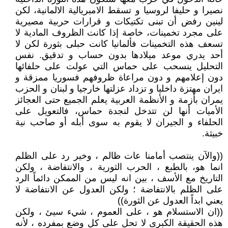
نصيرا و حليفا لروسيا و تسقط الامبريالية الالمانية، لكن
لينين رفض أن تبنى تكتيكات و قرارات حربية مصيرية
على مجرد تخمينات، خاصة إذا كانت الظروف المادية لا
تسعف هذه التخمينات فألمانيا كانت حبلى بثورة لكن لا
أحد يدري موعد ميلادها بدون حساب و تدقيق. نفس
التحليل ينسحب على حماس التي عولت على حلفائها
دون إعلامهم و دون مراعاة ظروفهم فسوريا ممزقة و
ايران مهتزة داخليا و تزداد عزلتها خارجيا و لبنان و الحزب
يمران بأزمة و الأنظمة العربية يعلم الجميع حتى العجائز
الأميات أنها لن تتدخل لنجدة حماس، فالتعويل على
الحلفاء و الجيران لا يقوم به سوى أبله أو صاحب نية
خبيثة.
((والآن ينتصب أمامنا عات ظالم ، وخير رد على الظلم
انما هو، بالطبع ، الحرب الثورية ، والانتفاضة ، ولكن
التاريخ مع الأسف ، بين انه ليس من الممكن دائماً الرد
على الظلم بالانتفاضة ؛ ولكن العدول عن الانتفاضة لا
يعني ابداً العدول عن الثورة))
((ان الاستسلام هو ، على العموم ، شيء سيئ ، ولكن
هذه الحقيقة الكبرى لا تحل على كل وضع بمفرده ، لأنه