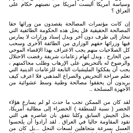
وسياسة أمريكا أليست أمريكا من نصبتهم حكام على
العراق ؟
إن كانت مؤتمرات المصالحة يقصدون من ورائها حقا
المصالحة الحقيقية فل يحل هذه الحكومة الطائفية التي
تنحاز إلى طرف دون أخر وبدل إسناد وزارات لا يمارس
فيها وزرائها حقهم الوزاري من الطائفة الأخرى وسحب
كل الصلاحيات منهم يجب الاعتراف بهذا الإقصاء الموحي
من الخارج . وبدل اتهام زعامات شريفة رفضت الاحتلال
والرضوخ له بالتحريض على الإرهاب وطلب محاكمتهم ،
يجب أن يفككوا المليشيات التابعة للزعامات الدينية التي
تعلم صراحة التحريض والصراع المذهبي فلا اعرف كيف
يريدون أن يحققوا مصالحة وطنية وسط عشوائية من
الأجهزة المسلحة ..
لقد كان من الممكن تجب ما حدث لو لم يسارع هؤلاء
الخضر ( نسبة للمنطقة ) الخضراء إلى مطالبة أمريكا،
بحل الجيش السابق وكلنا نتفق بان عناصره هي التي
تقود المقاومة حاليا في العراق . لقد أرادوا أن يلحسوا
العسل بسرعة متجاهلين لسعات النحل ...بل كان من