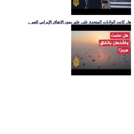
.. هل كانت الولايات المتحدة على علم ببنود الاتفاق الإيراني العم