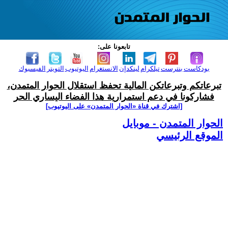
تابعونا على:
بودكاست
بنترست
تيلكرام
لينكدإن
الانستغرام
اليوتيوب
التويتر
الفيسبوك
تبرعاتكم وتبرعاتكن المالية تحفظ استقلال الحوار المتمدن،
فشاركونا في دعم استمرارية هذا الفضاء اليساري الحر
[اشترك في قناة ‫«الحوار المتمدن» على اليوتيوب]
الحوار المتمدن - موبايل
الموقع الرئيسي