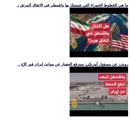
.. ما هي الخطوط الحمراء التي تتمسك بها واشنطن في الاتفاق المرتق
.. رويترز عن مسؤول أمريكي: سنرفع الحصار عن موانئ إيران فور الإع