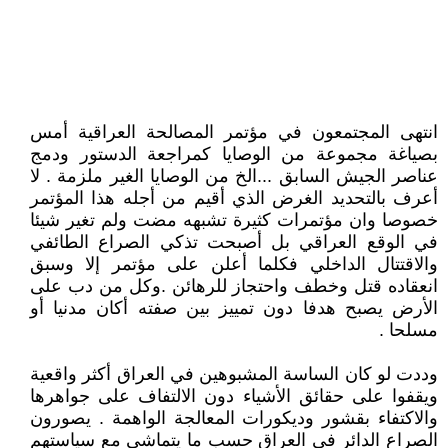
انتهى المجتمعون في مؤتمر المصالحة العراقية أمس
بصياغة مجموعة من الوصايا كمراجعة الدستور ودمج
عناصر الجيش السابق ...الخ من الوصايا الغير ملزمة . لا
أعرف بالتحديد الغرض الذي أقيم من أجله هذا المؤتمر
خصوصا وان مؤتمرات كثيرة تشبهه مضت ولم تغير شيئا
في الوقع العراقي بل أصبحت تذكي الصراع الطائفي
والاقتتال الداخلي فكلما أعلن على مؤتمر إلا وسبق
انعقاده قتل وخطف واحتجاز للرهائن .وكل من دب على
الأرض يصبح هدفا دون تمييز بين صفته أكان مدنيا أو
مسلحا .
وددت لو كان الساسة المشبوهين في العراق أكثر واقعية
ويقفوا على حقائق الأشياء دون الالتفاف على جواهرها
والاكتفاء بقشور وديكورات المعالجة الواهمة . يصورون
الصراع الدائر في العراق حسب ما يتماشى مع سياستهم