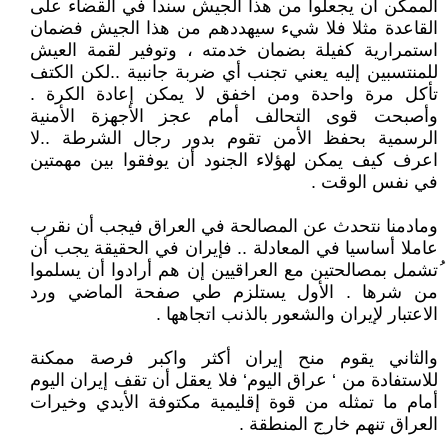
الممكن أن يجعلوا من هذا الجيش سندا في القضاء على
القاعدة مثلا فلا شيء سيهددهم من هذا الجيش فضمان
استمرارية كفيلة بضمان خدمته ، وتوفير لقمة العيش
للمنتسبين إليه يعني تجنب أي ضربة جانبية ..لكن الكتف
تأكل مرة واحدة ومن اخفق لا يمكن إعادة الكرة .
وأصبحت قوى التحالف أمام عجز الأجهزة الأمنية
الرسمية بحفظ الأمن تقوم بدور رجال الشرطة ..لا
اعرف كيف يمكن لهؤلاء الجنود أن يوفقوا بين مهمتين
في نفس الوقت .
ومادمنا نتحدث عن المصالحة في العراق فيجب أن نقرب
عاملا أساسيا في المعادلة .. فإيران في الحقيقة يجب أن
ُتشمل بمصالحتين مع العراقيين إن هم أرادوا أن يسلموا
من شرها . الأول يستلزم طي صفحة الماضي ورد
الاعتبار لإيران والشعور بالذنب اتجاهها .
والثاني يقوم منح إيران أكثر واكبر فرصة ممكنة
للاستفادة من ‘ عراق اليوم‘ فلا يعقل أن تقف إيران اليوم
أمام ما تمثله من قوة إقليمية مكتوفة الأيدي وخيرات
العراق تنهم خارج المنطقة .