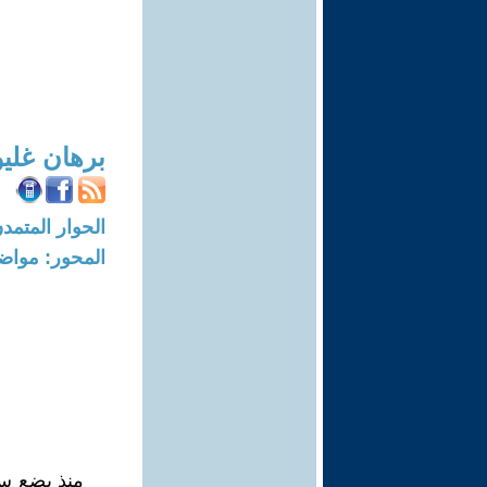
برهان غلي
الحوار المتمدن-العدد: 1771 - 06
المحور: مواض
منذ بضع سن