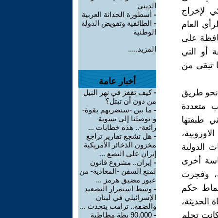
الديني
ي لإخراج
-
أسطورة الحداثة العربية
-
الطائفية وتقويض الدولة
رأي العام
الوطنية
حافظة على
المزيد.....
ة أو التي
ا تبقى من
أخبار عامة
 نحو طريق
-
كيف تقفز في نهر النيل
من دون أن تبتل؟
ب متعددة
-
ما بين -سنضربهم بقوة-
و-توصلنا إلى تسوية
ي طبقتها
رائعة-.. هذه خطابات ...
لاوروبية،
-
هل تشجع تقارير تراجع
مخزون الذخائر الأمريكية
ت الدولية
إيران على التصع ...
اسة أخرى
-
إيران.. مشروع قانون
لمنع السفن -المعادية- من
ة، وفجرت
عبور مضيق هرمز ...
نماط حكم
-
وسط استمرار التصعيد
الإسرائيلي في لبنان
 الحديثة،
والضفة.. ترامب يتحدث ...
انت تحلم
-
90.000 بطة مطاطية