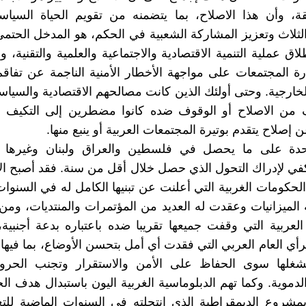
ة، وأن هذا الاصلاح، بما يتضمنه من تقويم الحياة السيا
ثلاث وتعزيز المشاركة الشعبية في الحكم، هو المدخل الحتم
اق عملية التنمية الاقتصادية والاجتماعية والعلمية والتقنية، و
 المجتمعات على مواجهة الأخطار الأمنية الناجمة عن تفاق
الخارجية. وحتى أولئك الذين كانت مصالحهم الاقتصادية والسياس
 من الاصلاح أو الوقوف ضده كانوا مضطرين إلى التكيف 
إصلاح يتقدم بوتيرة المجتمعات العربية أو ينبع منها.
دة على ما يحصل في فلسطين والعراق ولبنان وغيرها 
ي لإدراك التحول الذي حصل خلال أقل من سنة. فقد أصبح ال
حكومات الغربية التي أعلنت عن تبنيها الكامل له في السنوات
لميزانيات وعقدت له العديد من المؤتمرات والمنتديات، ومن
لعربية التي وقفت جميعها تقريبا ضده باعتباره بدعة أجنبية
أي العام العربي التي فقدت أي أمل بتحسن الأوضاع، بما فيها 
شغلها سوى الحفاظ على الأمن والاستقرار وتجنب الحروب
الدموية. وكما تهم الدبلوماسية الغربية اليون باستبدال هدف ا
بمشروع الديمقراطية الذي انتحلته في السنوات الماضية لل