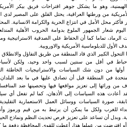
الهيمنية، وهو ما يشكل جوهر اقتراحات فريق بيكر الأمريك
أمريكية من ورطتها العراقية، يحتل القلق على المصير لدى ال
ر فأكثر محل الأمل في انتزاع الحرية والكرامة الانسانية. الم
اليوم شعار الجمهور الملوع بدوامة الحروب الأهلية المندلع
الرماد، تماما كما أن الحفاظ على الصدقية الاستراتيجية وم
دف الأول للدبلوماسية الأمريكية والاوروبية.
ا التحول الكبير الذي قاد المنطقة من طريق التفاؤل والانطلاق
إحباط في أقل من سنتين لسبب واحد وحيد، ولكن لأسبا
 أولها من دون شك السياسات والاستراتيجيات الخاطئة الت
لمتحدة في المنطقة قبل أن تصادق عليها في ما بعد البلدان ا
 من ورائها إلى تعزيز مواقعها فيها وتحصينها ضد المنافسا
فقد أعادت هذه السياسات إلى الأذهان، كما لم تفعل أي سي
ابقة، صورة السياسات ووسائل العمل الاستعمارية التقليدي
داء للغرب ولكل ما يمكن أن يرتبط به من قيم ورموز وأ
ية. وبدل أن تساعد على تعزيز فرص تحديث النظم ونماذج الحياة
أو افترضت من عملها هذا، أعطت للقوى المحافظة دفعة ما ك