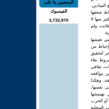
المعجبين بنا على
الميادين.
الفيسبوك
قاط ضعفها
ر منها لا
3,732,970
اتت، ولم
ة.
تي تعيشها
لإحباط من
خر لتحقيق
روط بقاء
ات، ثقافي
ي مواقعه
قة. وهكذا
ى نفسها،
 تهميشها
أو الحرب
 المحلية