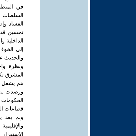
في المنطق
السلطات ال
الفساد وإطل
تحسين قدرة
الداخلية و
إلى الخوف
والحديث عن 
ونظرة واح
المشرق تكف
هم يشغل ال
ورصدت له ا
الحكومات ا
قطاعات الر
ولم يعد ي
والإقليمية 
الاستقرار 