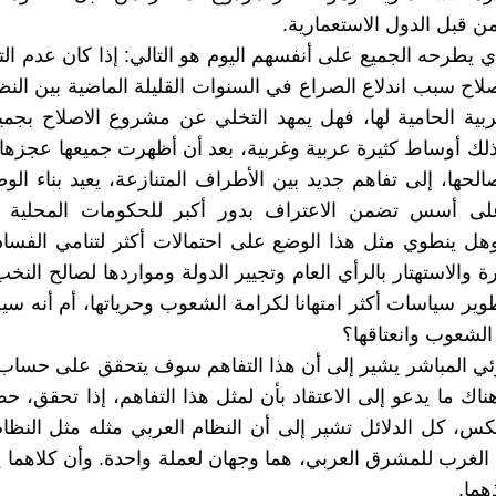
قبل الدول الاستعمارية.
ي يطرحه الجميع على أنفسهم اليوم هو التالي: إذا كان عدم ال
لاح سبب اندلاع الصراع في السنوات القليلة الماضية بين النظ
ربية الحامية لها، فهل يمهد التخلي عن مشروع الاصلاح بجمي
ذلك أوساط كثيرة عربية وغربية، بعد أن أظهرت جميعها عجز
الحها، إلى تفاهم جديد بين الأطراف المتنازعة، يعيد بناء ال
 أسس تضمن الاعتراف بدور أكبر للحكومات المحلية ف
هل ينطوي مثل هذا الوضع على احتمالات أكثر لتنامي الفسا
ة والاستهتار بالرأي العام وتجيير الدولة ومواردها لصالح النخ
تطوير سياسات أكثر امتهانا لكرامة الشعوب وحرياتها، أم أنه س
 الشعوب وانعتاقها؟
رئي المباشر يشير إلى أن هذا التفاهم سوف يتحقق على حسا
اك ما يدعو إلى الاعتقاد بأن لمثل هذا التفاهم، إذا تحقق، ح
لعكس، كل الدلائل تشير إلى أن النظام العربي مثله مثل النظام
الغرب للمشرق العربي، هما وجهان لعملة واحدة. وأن كلاهما ين
هما.