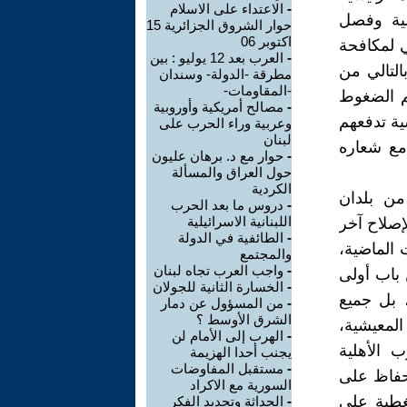
-
الاعتداء على الاسلام
سية وفصل
حوار الشروق الجزائرية 15
اكتوبر 06
ي لمكافحة
-
العرب بعد 12 يوليو : بين
بالتالي من
مطرقة -الدولة- وسندان
-المقاومات-
م الضغوط
-
مصالح أمريكية وأوروبية
ية تدفعهم
وعربية وراء الحرب على
لبنان
مع شعاره
-
حوار مع د. برهان عليون
حول العراق والمسألة
الكردية
من بلدان
-
دروس ما بعد الحرب
اللبنانية الاسرائيلية
إصلاح آخر
-
الطائفية في الدولة
 الماضية،
والمجتمع
-
واجب العرب تجاه لبنان
 باب أولى
-
الخسارة الثانية للجولان
، بل جميع
-
من المسؤول عن دمار
الشرق الأوسط ؟
المعيشية،
-
الهرب إلى الأمام لن
 الأهلية
يجنب أحدا الهزيمة
-
مستقبل المفاوضات
لحفاظ على
السورية مع الاكراد
تغطية على
-
الحداثة وتجديد الفكر