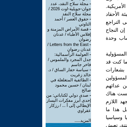
-
مجلة سلاح النقد، عدد
لأمريكية.
جوان-جويلية-اوت 2026 /
ة الأحقاد
مجلة سلاح النقد
-
حقوق العصر / أحمد
ى التراجع
التاوتي
-
قصة الأمراض المزمنة و
إن النجاح
إفلاس الأطباء / عدنان
ساب وحدة
رضوان
Letters from the East /
-
عدنان رضوان
المسؤولية
-
العولمة الرأسمالية:
جدل المجرد والملموس /
ا كنت قد
فاخر جاسم
 بشعارات
-
سياسة حفار الساق / د.
خالد زغريت
لمسؤولين
-
الطائفية المتغلغلة في
لبنان / حسين محمود
ن عدائهم
صالح
 ليست هناك
-
صدى دولي لكتاباتي: من
إحدى أبرز مفكرات اليسار
د اللازم
الإيطالي إلى أ ... / رزكار
عل هذا ما
عقراوي
ا وسياسيا
المزيد.....
تتة، تعيش