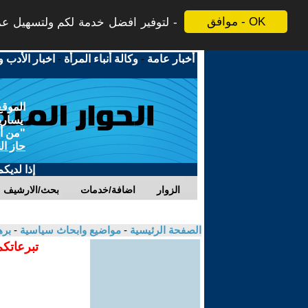
موافق - OK
لتوفير افضل خدمة لكم ولتسهيل عملي
أخبار عامة
-
وكالة أنباء المرأة
-
اخبار الأدب و
الموقع
يسارية
"من أج
حاز ال
إذا لديك
الزوار
اضافة/خدمات
بحث/الارشيف
الصفحة الرئيسية
-
مواضيع وابحاث سياسية
-
بره
تبرعاتكم