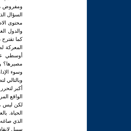
ومفروض من 
السؤال الذ
محتوى الاص
والدول الغ
كما تقترح 
المعركة لص
أوسطي على
مصيرها؟ و
وسوء الإدار
وبالتالي ل
أكبر لتحرر
الواقع الم
لكن ليس هن
الحياة. با
الذي صاغه 
سبيل لانقاذ