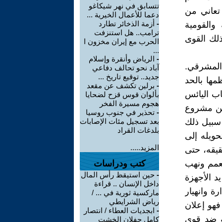
تتسابق في نهر شيكاغو
تعاني من
دعما للأعمال الخيرية ...
-
أزمة الذخائر تطارد
والقومية
ترامب.. هل استنزفت
ذلك القوى
الحرب مع إيران مخزون ا
...
-
الرياض وأنقرة وإسلام
 المشرقي.
آباد نحو تحالف دفاعي
جديد.. توقيع تاريخ ...
مها بالحد
-
برلين تكشف عن مقعد
اب اليائس
بألوان قوس قزح لضحايا
هجوم مسيرة الفخر
من مشروع
-
تحذير في جنوب روسيا
 سبيل ذلك
بعد تسجيل مئات الإصابات
بلدغات القراد
حويله إلى
المزيد.....
يقه، حتى
معمم ونهب
كتب ودراسات
-
حين استيقظ رأس المال
د الأجهزة
داخل الإنسان .. قراءة
ة وانهيار
ماركسية ثورية في ... /
رياض الشرايطي
فهو إعلان
-
ابجديات العطاء / انتصار
ية ضد قوى
كامل جفلان الخشت