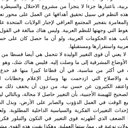
ربية، باعتبارها جزءا لا يتجزأ من مشروع الاحتلال والسيطرة ا
هذه النظم في سبيل تحقيق أهدافها عن العمل على محور تعبئ
المغامرة بتفجير المجتمع العراقي لإجبار الولايات المتحدة عل
ط التي وجهتها للنظم العربية. وليس هناك مبالغة في القول 
نب هذه الحكومات العربية، ولو أن ما حصل كان على ح
ربية واستقرارها ومستقبلها.
 لا يعني أن قوى التغيير الوليدة لا تتحمل هي أيضا قسطا من 
لأوضاع المشرقية إلى ما وصلت إليه. فليس هناك شك، وهو م
في أكثر من مناسبة، في أن قطاعا كبيرا منها قد خدع
ية والاصلاح التي ازدحمت بها وسائل الإعلام وخطابات ا
 واعتقد الكثيرون عن حسن نية، من دون أن يخفف ذلك م
لصحيح للهيمنة الأجنبية، بأن التغيير حاصل لا محالة، وبالتالي
يع الوقت في العمل الدؤوب والصابر على الأرض، وبذل الجه
حداث التغييرات الفكرية والسياسية الداخلية المطلوبة. ول
الضعف الذي أظهرته قوى التغيير في التكون والتبلور فكري
لات نوعية في ممارستها العملية. وهكذا بقيت هذه القوى مش