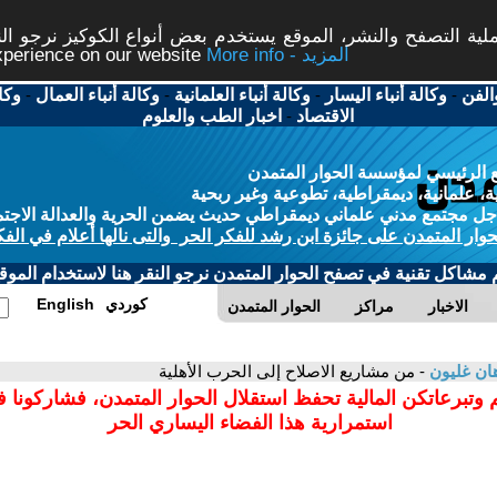
ة التصفح والنشر، الموقع يستخدم بعض أنواع الكوكيز نرجو النق
More info - المزيد
experience on our website
الفن
-
وكالة أنباء اليسار
-
وكالة أنباء العلمانية
-
وكالة أنباء العمال
-
وكا
الاقتصاد
-
اخبار الطب والعلوم
 الرئيسي لمؤسسة الحوار المتمدن
، علمانية، ديمقراطية، تطوعية وغير ربحية
ل مجتمع مدني علماني ديمقراطي حديث يضمن الحرية والعدالة الاجتم
حوار المتمدن على جائزة ابن رشد للفكر الحر والتى نالها أعلام في الفك
م مشاكل تقنية في تصفح الحوار المتمدن نرجو النقر هنا لاستخدام الموقع
كوردي
English
الاخبار
مراكز
الحوار المتمدن
ان غليون
- من مشاريع الاصلاح إلى الحرب الأهلية
 وتبرعاتكن المالية تحفظ استقلال الحوار المتمدن، فشاركونا 
استمرارية هذا الفضاء اليساري الحر