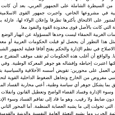
ا من السيطرة الشاملة على الجمهور العربي، بعد أن كانت 
ية في مشروعها الخاص، واجبرت جمهور القوى الاسلامية 
متنور على الالتحاق بأكثرها تطرفا وإعلان الولاء لها، عازلة ب
ة التي كانت بالأصل قوى محدودة القوة والنفوذ معا.
ات الغربية الحمقاء ليست وحدها المسؤولة عن انهيار الوضع
ثل هذا التطور أن يحصل لو قبلت الحكومات العربية أو معظ
الاصلاح في نظم الإدارة والحكم يفتح آفاقا فعلية لجمهور الشب
عا. والواقع أن أغلب هذه الحكومات لم تقف موقف المتفرج 
كنها اعتبرت إحباطه وإفشاله هو جوهر المعركة الوطنية. وفي
ي العمل على محورين: تقويض أسسه الأخلاقية والسياسية بت
بي مفروض من الخارج وتجاهل الضغوط الداخلية القوية لتحق
ق بما يشكل جوهر أي سياسة وطنية، أعني محاربة الفساد ال
 وسوء الإدارة وفساد القضاء الواضح وتعطيل القانون وانفلات ي
دون ضابط ولا رقيب. وهو ما قاد إلى تفاقم الفساد وسوء الإدار
 التي تحولت إلى ما يشبه العصابة المنظمة. أما المحور الثاني 
ئمة الحرب وما يشبه التعبئة العامة النفسية والدينية والقوم