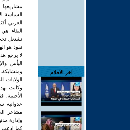
مشاريعها 
السياسة ال
العربي أكث
البقاء هي 
تشتعل تحت 
نفوذ هو اله
لا يرجع هذ
اليأس وال
ومتشابكة.
اخر الافلام
الولايات ا
وكانت تهدف
الأجنبية. 
عدوانية س
مشاعر الع
وإدارة مدن
كما ادعت 