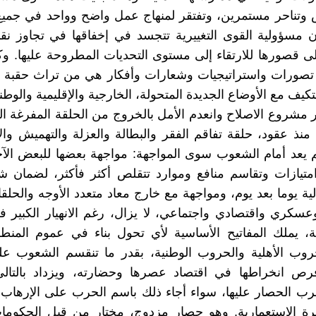
 وتناحر مستمرين، وتفتقر لمنهاج عمل واضح وواحد في جميع 
ن مسؤولية القوى التغييرية تتجسد في إخفاقها في تجاوز ن
ى قصورها للارتقاء إلى مستوى التحديات المطروحة عليها. وكثي
 تصورات واستراتيجيات وشعارات وأفكار هي من تراث حقبة ف
كيف مع الأوضاع الجديدة المتحولة، الخارجية والإقليمية والوطني
ار مشروع الاصلاح وانعدم الأمل بالخروج من الحلقة المفرغة ال
منذ عقود، حلقة تفاقم الفقر والبطالة والعزلة والتهميش وا
 يعد أمام الشعوب سوى المواجهة: مواجهة بعضها للبعض الآ
تيازات وتقاسم منافع وموارد تتقلص أكثر فأكثر، لضمان ش
لية يوما بعد يوم، ومواجهة مع خارج معاد متعدد الأوجه والحلق
كري واقتصادي واجتماعي، لا يزال، رغم الانهيار الكبير ف
ية، يملك المفاتيح الأساسية لأي تحول بناء في عموم المنط
حروب الأهلية والحروب الوطنية، بقدر ما تنقسم الشعوب عل
رص انخراطها في اقتصاد عصرها وحضارته، ويزداد بالتالي
ب الحصار عليها، سواء أجاء ذلك باسم الحرب على الإرهاب 
ة الاستعمارية. وهو حصار مزدوج، مختار من قبل الحكومات