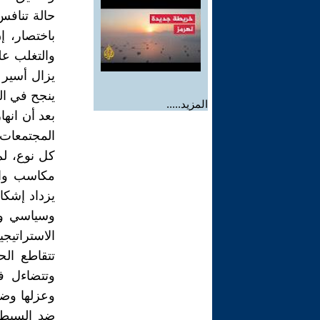
حالة تنافس
باختصار، إ
والتغلب عل
يزال أسير
ينجح في الت
المزيد.....
بعد أن انه
المجتمعات 
كل نوع، لم
مكاسب وام
يزداد إشكا
وسياسي وعس
الاستراتيج
تتقاطع ال
وتتضاءل ف
وعزلها وضر
ضد السيطر