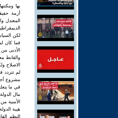
بها ومكنته
أزمة حقيق
المعتدل وال
الديمقراطي
لكن السياس
فما كان لم
الأدنى من 
والقانط م
الاصلاح ول
لم تتردد ف
مشروع أجن
في ما يتعل
مال الدولة
الأمنية من 
هيبة الدولة
النظم القا