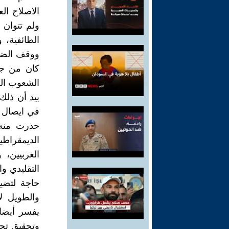
الاصلاح الع
ولم تتوان 
الطائفية، و
ووقف الضغو
كان من جا
الشعوب الع
بيد أن ذلك
في ايصال ا
حذرت منه 
الديمقراط
الغربيين،
التقليدي وا
حاجة لتضي
والطويل لإ
يفسر أيضا 
وتحقيق تحو