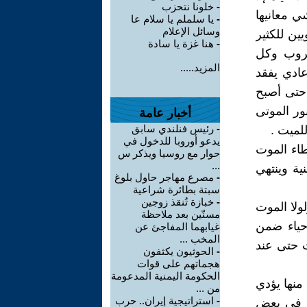
-
خلونا نتحزب
ي معانيها
-
يا سلملم يا سلام عا
وسائل الإعلام
ين للكثير
-
هنا غزة يا سادة
حروب وكل
المزيد.....
ادي يفقد
 حتى أصبح
ور الموتى
أخبار عامة
-
رئيس فنلندي سابق
لميت .
يدعو أوروبا للدخول في
اء الموت
حوار مع روسيا ويذكر س
...
ية وينتهي
-
مصرع مهاجر حاول بلوغ
سبتة بطائرة شراعية
-
خبازة تُنقذ زوجين
ولا الموت
مسنّين بعد ملاحظة
حياء ضمن
غيابهما المفاجئ عن
المخب ...
ت حتى عند
-
الحوثيون يكثفون
هجماتهم على قوات
الحكومة اليمنية المدعومة
 منها يؤدي
من ...
-
استراتيجية إيران.. حرب
ل في بعض