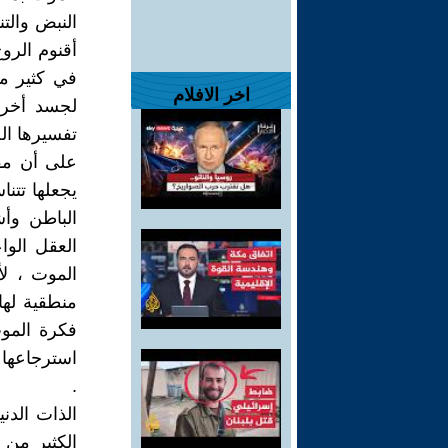
النبض والت
أقنوم الرو
في كثير من 
اخر الافلام
لجسد أخر 
تفسيرها ال
على أن مفه
يجعلها تتن
الباطن وأش
العقل الو
الموت ، ل
منطقية لها
فكرة الموت
استرجاعها 
.
الذات الدني
الكثير من ا