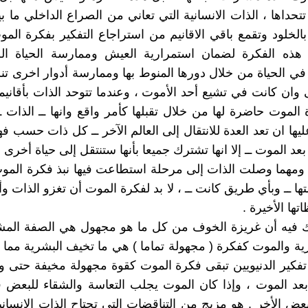
تتحداها ، الذات الانسانية التي تعاني من الصراع الداخلي ما بي
 بالخلود وتقمع باقي الاقانيم من استراجاع التفكير بفكرة الم
 هذه الفكرة لضمان استمرارية العيش وممارسة الحياة الطب
في الحياة من خلال دورها المنوط بها وممارسة أدوار اخرى تن
وان كانت في تشيع أحد الأموت ، وعندما تتوحد الذات بأقانيمها
لموت حاضرة لها من خلال تقبلها كأمر واقع وانها ــ الذات ــ ل
ها ان تعد العدة للانتقال إلى العالم الآخر ــ كل ذات حسب فه
عد الموت ــ إلا انها تشترك جميعا بأنها ستنتقل إلى حياة أخرى ،
ومهما وصلت الذات إلى مرحلة استطاعت فيها نبذ فكرة الموت
ا ــ وبأي طريق كانت ــ ، لا بد لفكرة الموت أن تغزو الذات و
تها الأخيرة .
ك فيه أن غريزة الخوف من كل ما هو مجهول هي الصفة المش
ية والموت كفكرة ( مجهولة تماما ) هي ما تخيف البشرية مما 
فكير الدنيويين تبقى فكرة الموت كقوة مجهولة مخيفة حتى وإن
 بعد الموت ، وإذا كان الموت يجلب التعاسة والشقاء للبعض 
بعض الأخر . هو مزيج من التناقضات التي تجتاح الذات الانساني