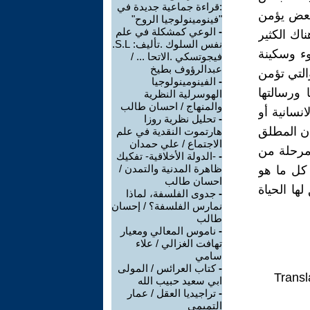
:قراءة جماعية جديدة في
لبعض يؤمن
"فينومينولوجيا الروح"
-
الوعي كمشكلة في علم
اك الكثير
نفس السلوك .تأليف: S.L.
ء وسكينة
فيجوتسكي .الاتحا ... /
عبدالرؤوف بطيخ
والتي تؤمن
-
الفينومينولوجيا
ورسالتها
الهوسرلية النظرية
والمنهاج / احسان طالب
نسانية أو
-
تحليل نظرية روزا
ان المطلق
هارتموت النقدية في علم
الاجتماع / علي حمدان
 مرحلة من
-
-الدولة الأخلاقية- تفكيك
ظاهرة المدنية والتمدن /
 كل ما هو
احسان طالب
ها الحياة
-
جدوى الفلسفة، لماذا
نمارس الفلسفة؟ / إحسان
طالب
-
ناموس المعالي ومعيار
تهافت الغزالي / علاء
سامي
-
كتاب العرائس / المولى
Transl
ابي سعيد حبيب الله
-
تراجيديا العقل / عمار
التميمي