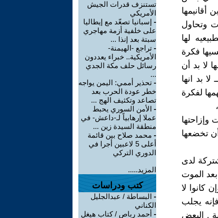
تستنزف قدرات الجيش
ن أقانيمها
الأمريكي
-
إسبانيا تصعّد مع إيطاليا
وت وتحاول
على خلفية أزمة مهاجري
يعيه لها
سبتة بعد إنذا ...
-
تراجع -الهيمنة-
سيها فكرة
الأمريكية.. خبراء يعددون
 لا بد أن
رسائل حلف مكة الجدي
...
ا بد انها
-
تحذير أممي: اليمن يواجه
خطر عودة الحرب بعد
مها لفكرة
تصاعد وتكثيف الهج ...
-
الأمن السوري يحبط
عملا إرهابياً لـ-داعش- في
 وإزاحتها
منطقة السيدة زين ...
أن تخضعها
-
محمد صلاح بين قائمة
أعلى 5 لاعبين أجرا في
الدوري التركي
تركة لدى
المزيد.....
بعد الموت
كتب ودراسات
 كانوا لا
-
البساطة / عبدالجليل
فإنه يجلب
الكناني
-
أحمد رباص / كتاب هيغل
ة . البعض