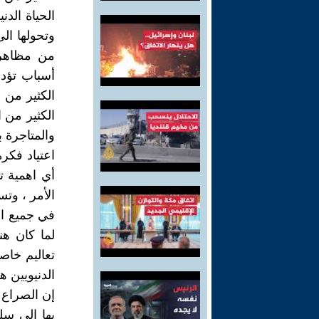
الحياة الد
وتحولها الى
من مظاهر 
أسباب تؤد
الكثير من 
الكثير من 
والمتاجرة 
اعتياد فكر
أي اهمية ت
الأمر ، وت
في جميع ال
لما كان ه
تعاليم خاصة
الدنيويين ه
إن الصراع ا
بها إلى س