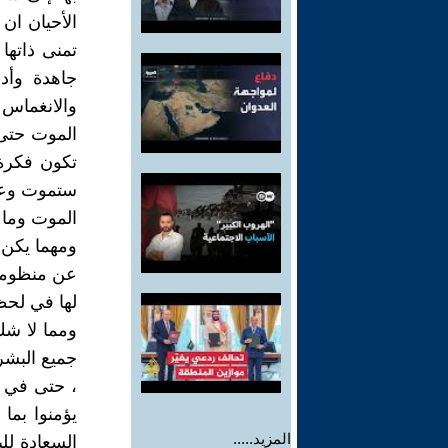
الأحيان ان 
تمنى ذاتها
جاهدة وأد
والانغماس 
الموت حتى 
تكون فكرة ا
ستموت وعلي
الموت وما ب
ومهما يكن 
عن منظومته
لها في لحظا
ومما لا ش
جميع البشر
، حتى في ت
يؤمنوا بما
المزيد.....
السعادة لل