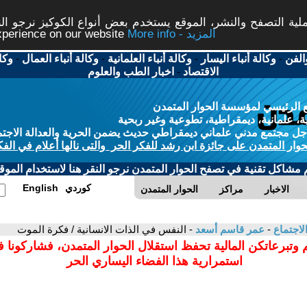
ة التصفح والنشر، الموقع يستخدم بعض أنواع الكوكيز نرجو النق
More info - المزيد
experience on our website
الفن
-
وكالة أنباء اليسار
-
وكالة أنباء العلمانية
-
وكالة أنباء العمال
-
وكا
الاقتصاد
-
اخبار الطب والعلوم
 الرئيسي لمؤسسة الحوار المتمدن
، علمانية، ديمقراطية، تطوعية وغير ربحية
ل مجتمع مدني علماني ديمقراطي حديث يضمن الحرية والعدالة الاجتم
حوار المتمدن على جائزة ابن رشد للفكر الحر والتى نالها أعلام في الفك
م مشاكل تقنية في تصفح الحوار المتمدن نرجو النقر هنا لاستخدام الموقع
كوردي
English
الاخبار
مراكز
الحوار المتمدن
لاجتماع
-
عمر قاسم أسعد
- النفس في الذات الانسانية / فكرة الموت
 وتبرعاتكن المالية تحفظ استقلال الحوار المتمدن، فشاركونا 
استمرارية هذا الفضاء اليساري الحر