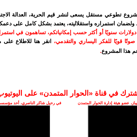
شروع تطوعي مستقل يسعى لنشر قيم الحرية، العدالة الاجتم
. ولضمان استمراره واستقلاليته، يعتمد بشكل كامل على دعمك
دعمكم بمبلغ 10 دولارات سنويًا أو أكثر حسب إمكانياتكم، تساهمون في استم
وتًا قويًا للفكر اليساري والتقدمي
،
انقر هنا للاطلاع على 
م هذا المشروع
.
شترك في قناة «الحوار المتمدن» على اليوتيوب
ز، عضو هيئة إدارة الحوار المتمدن
في رحيل شاكر الناصري، أحد مؤسسي 