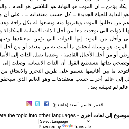
 يكاد يؤمن ــ ان الموت هو النهاية هو التلاشي هو العدم ، وا
و البداية للحياة الجديدة ــ كل حسب معتقداته ــ . على أن هن
 من يطلبوا الموت ويقتربوا منه ويسعوا له بكل راحة وهدو
نها الذوات التي توحدت معا من أجل الذات الانسانية المتكاملة 
 وأجل من الموت إنها الذوات التي تؤمن بمعتقدها ودينها 
الموت هو وسيلة لتحقيق ما أمنت به من معتقد أو من أجل الا
طن أو من أجل الأجيال القادمة ، وعندما تصل الذات إلى الأيم
وتضحي بذاتها ننستطيع القول أن الذات الانسانية وصلت إلى
التوحد ما بين أقانيمها لتسمو على طريق التحرر والانعتاق من
قل إلى عالم أخر ــ حسب معتقدها ــ وهو العالم الذي سيحقق ل
عالم لم تعيشه بعد .
#عمر_قاسم_أسعد (هاشتاغ)
موضوع إلى لغات أخرى -
ate the topic into other languages
Powered by
Translate