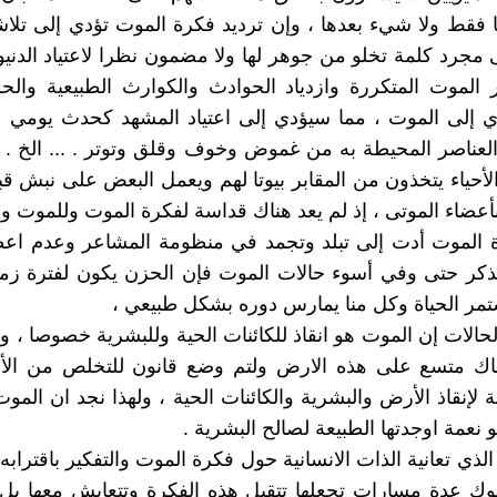
نيا فقط ولا شيء بعدها ، وإن ترديد فكرة الموت تؤدي إلى تلاش
 مجرد كلمة تخلو من جوهر لها ولا مضمون نظرا لاعتياد الدنيوي
الموت المتكررة وازدياد الحوادث والكوارث الطبيعية وال
ي إلى الموت ، مما سيؤدي إلى اعتياد المشهد كحدث يومي ع
العناصر المحيطة به من غموض وخوف وقلق وتوتر . ... الخ .
الأحياء يتخذون من المقابر بيوتا لهم ويعمل البعض على نبش قب
بأعضاء الموتى ، إذ لم يعد هناك قداسة لفكرة الموت وللموت ول
ة الموت أدت إلى تبلد وتجمد في منظومة المشاعر وعدم اعط
ذكر حتى وفي أسوء حالات الموت فإن الحزن يكون لفترة زمن
ستمر الحياة وكل منا يمارس دوره بشكل طبيعي ،
حالات إن الموت هو انقاذ للكائنات الحية وللبشرية خصوصا ، ول
ناك متسع على هذه الارض ولتم وضع قانون للتخلص من الأ
 لإنقاذ الأرض والبشرية والكائنات الحية ، ولهذا نجد ان المو
و نعمة اوجدتها الطبيعة لصالح البشرية .
لذي تعانية الذات الانسانية حول فكرة الموت والتفكير باقترابه
لوك عدة مسارات تجعلها تتقبل هذه الفكرة وتتعايش معها ب