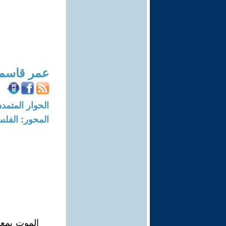
عمر قاسم
الحوار المتمدن-العدد: 8065 - 24
المحور: الفلس
الموت بمعن