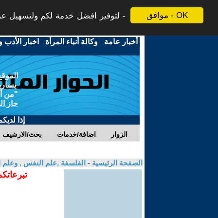
موافق - OK
لتوفير افضل خدمة لكم ولتسهيل عملي
أخبار عامة
-
وكالة أنباء المرأة
-
اخبار الأدب و
الموقع
يسارية
"من أج
حاز ال
إذا لديك
الزوار
اضافة/خدمات
بحث/الارشيف
الصفحة الرئيسية
-
الفلسفة ,علم النفس , وعلم ا
تبرعاتكم