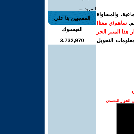
المزيد.....
اعية، والمساواة
المعجبين بنا على
م.
ساهم/ي معنا!
الفيسبوك
رار هذا المنبر الحر
معلومات التحويل
3,732,970
الحوار المتمدن