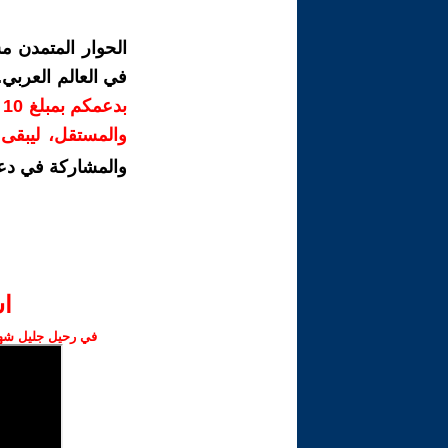
الحوار المتمدن م
في العالم العربي
ب
والمستقل، ليبقى ص
والمشاركة في دع
ا‫
في رحيل جليل شهبا