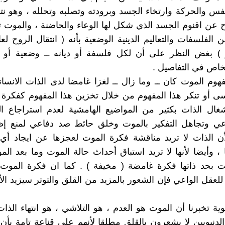
نفس والحركة وارتخاء الجسد وبرودته وتصلبه وتحلله ، وهو نت
ح عن اقنوم الجسد الذي شكل لها الوعاء والحاضنة ، والموت 
الفلسفات والتعاليم الدينية الوضعية بأنه ( انتقال الروح لعا
) بغض النظر على أن لكل فلسفة أو ديانه ــ وضعية أو س
خاص في التفاصيل .
وم الموت كان ــ وما زال ــ لغزا غامضا لدى الذات الانسان
اسى أو تنكر هذا المفهوم من خلال تخزين هذا المفهوم كفكرة
غال الذات بكثير من المواضيع الهامشية لعدم استراجاع ال
اعي وتجاهل التفكير بالموت وخلق حائط صد دفاعي لمنع إظ
أن الذات لا تريد مناقشة فكرة الموت لعجزها عن ايجاد أي
 ، وأيضا لأنها لا تريد استباق أحداث حالة الموت وما بعد الم
 بحد ذاتها فكرة غامضة ( مخيفة ) . كما ان فكرة الموت إ
للعقل الواعي فإن الشعور بالمزيد من القلق والتوتر سيزيد ال
وية تخبرنا أن الموت هو العدم ، هو التلاشي ، هو انتهاء الذات
لدنيويين لا يشعرون بالقلق مطلقا لأنهم على قناعة تامة بأن لا