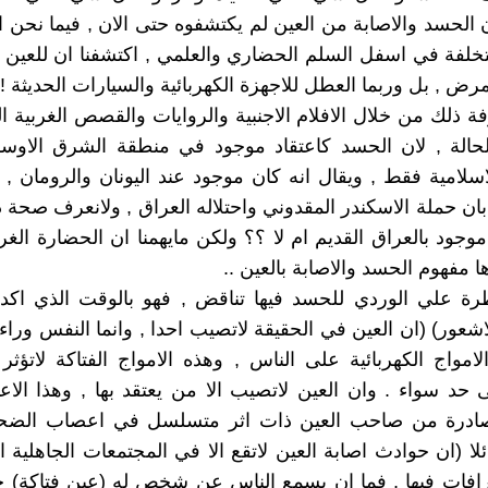
 الحسد والاصابة من العين لم يكتشفوه حتى الان , فيما نحن 
متخلفة في اسفل السلم الحضاري والعلمي , اكتشفنا ان للعين
مرض , بل وربما العطل للاجهزة الكهربائية والسيارات الحديثة !
ة ذلك من خلال الافلام الاجنبية والروايات والقصص الغربية ال
لحالة , لان الحسد كاعتقاد موجود في منطقة الشرق الاوس
اسلامية فقط , ويقال انه كان موجود عند اليونان والرومان , و
ابان حملة الاسكندر المقدوني واحتلاله العراق , ولانعرف صحة 
جود بالعراق القديم ام لا ؟؟ ولكن مايهمنا ان الحضارة الغربي
ا مفهوم الحسد والاصابة بالعين ..
ظرة علي الوردي للحسد فيها تناقض , فهو بالوقت الذي اكد 
اشعور) (ان العين في الحقيقة لاتصيب احدا , وانما النفس وراء
لامواج الكهربائية على الناس , وهذه الامواج الفتاكة لاتؤث
ى حد سواء . وان العين لاتصيب الا من يعتقد بها , وهذا الاع
لصادرة من صاحب العين ذات اثر متسلسل في اعصاب الضحية)
لا (ان حوادث اصابة العين لاتقع الا في المجتمعات الجاهلية 
رافات فيها , فما ان يسمع الناس عن شخص له (عين فتاكة) 