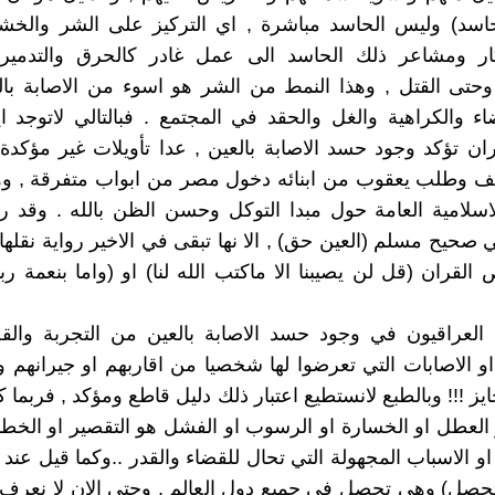
سد) وليس الحاسد مباشرة , اي التركيز على الشر والخش
ار ومشاعر ذلك الحاسد الى عمل غادر كالحرق والتدمير 
حتى القتل , وهذا النمط من الشر هو اسوء من الاصابة بالع
اء والكراهية والغل والحقد في المجتمع . فبالتالي لاتوجد 
ران تؤكد وجود حسد الاصابة بالعين , عدا تأويلات غير مؤكدة
 وطلب يعقوب من ابنائه دخول مصر من ابواب متفرقة , و
لاسلامية العامة حول مبدا التوكل وحسن الظن بالله . وقد
صحيح مسلم (العين حق) , الا نها تبقى في الاخير رواية نقلها 
القران (قل لن يصيبنا الا ماكتب الله لنا) او (واما بنعمة 
د العراقيون في وجود حسد الاصابة بالعين من التجربة وال
 او الاصابات التي تعرضوا لها شخصيا من اقاربهم او جيرانهم
ايز !!! وبالطبع لانستطيع اعتبار ذلك دليل قاطع ومؤكد , فربما
 العطل او الخسارة او الرسوب او الفشل هو التقصير او الخط
و الاسباب المجهولة التي تحال للقضاء والقدر ..وكما قيل عند ا
حصل) وهى تحصل في جميع دول العالم , وحتى الان لا نعرف 