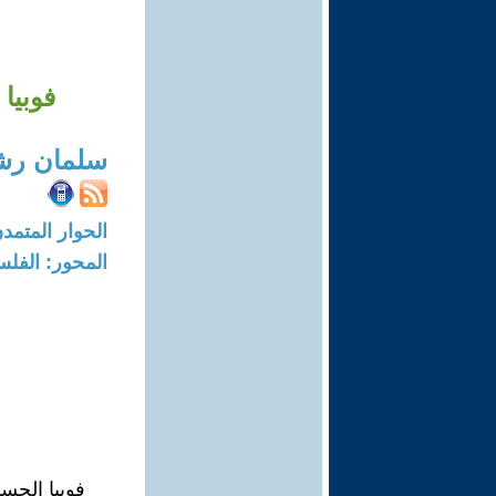
فوبيا
سلمان رشي
الحوار المتمدن-العدد: 8065 - 24
المحور: الفلس
فوبيا الحس