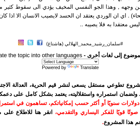
ن وجهه , وهذا الجو النفسي المخيف يؤدي الى سقوط كثير م
اء) . اي ان الوردي يعتقد ان الحسد لايصيب الانسان الا اذا كان
ليس معتقدا به فلا يصيبه ..
#سلمان_رشيد_محمد_الهلالي (هاشتاغ)
موضوع إلى لغات أخرى -
ate the topic into other languages
Powered by
Translate
شروع تطوعي مستقل يسعى لنشر قيم الحرية، العدالة الاجتم
. ولضمان استمراره واستقلاليته، يعتمد بشكل كامل على دعمك
دعمكم بمبلغ 10 دولارات سنويًا أو أكثر حسب إمكانياتكم، تساهمون في استم
وتًا قويًا للفكر اليساري والتقدمي
،
انقر هنا للاطلاع على 
م هذا المشروع
.