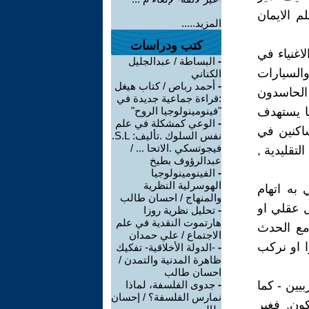
 الايمان
المزيد.....
كتب ودراسات
اغنياء في
-
البساطة / عبدالجليل
والسيارات
الكناني
-
أحمد رباص / كتاب هيغل
 الحاسدون
:قراءة جماعية جديدة في
ما يستهدف
"فينومينولوجيا الروح"
-
الوعي كمشكلة في علم
اكنين في
نفس السلوك .تأليف: S.L.
فيجوتسكي .الاتحا ... /
لتقليدية ,
عبدالرؤوف بطيخ
-
الفينومينولوجيا
الهوسرلية النظرية
 به اتهام
والمنهاج / احسان طالب
ل عقلي او
-
تحليل نظرية روزا
هارتموت النقدية في علم
مع الحدث
الاجتماع / علي حمدان
ا او نركب
-
-الدولة الأخلاقية- تفكيك
ظاهرة المدنية والتمدن /
احسان طالب
بيين - كما
-
جدوى الفلسفة، لماذا
نمارس الفلسفة؟ / إحسان
ون, فغير