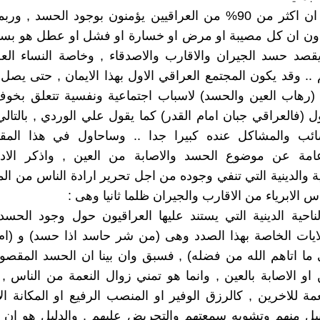
في الواقع ان اكثر من 90% من العراقيين يؤمنون بوجود الحسد , 
قدون ان كل مصيبة او مرض او خسارة او فشل او عطل هو بس
يقصد حسد الجيران والاقارب والاصدقاء , وخاصة النساء العج
.. وقد يكون المجتمع العراقي الاول بهذا الايمان , حتى يصل
او (رهاب العين والحسد) لاسباب اجتماعية ونفسية تتعلق بخو
 (فالعراقي جبان امام القدر) كما يقول علي الوردي , بالتال
ائب والمشاكل عنده كبيرا جدا .. وساحاول في هذا الم
امة عن موضوع الحسد والاصابة من العين , واذكر الادلة
 والدينية التي تنفي وجوده من اجل تحرير ارادة الناس من الم
ناس الابرياء من الاقارب والجيران ظلما ثانيا وهى :
ناحية الدينية التي يستند عليها العراقيون حول وجود الحس
لايات الخاصة بهذا الصدد وهى (من شر حاسد اذا حسد) و (ا
ما اتاهم الله من فضله) , فسبق وان بينا ان الحسد المقصو
او الاصابة بالعين , وانما هو تمني زوال النعمة من الناس , 
ة للاخرين , كالرزق الوفير او المنصب الرفيع او المكانة الا
يل منهم وتشويه سمعتهم والتحريض عليهم , والدليل هو ان ا