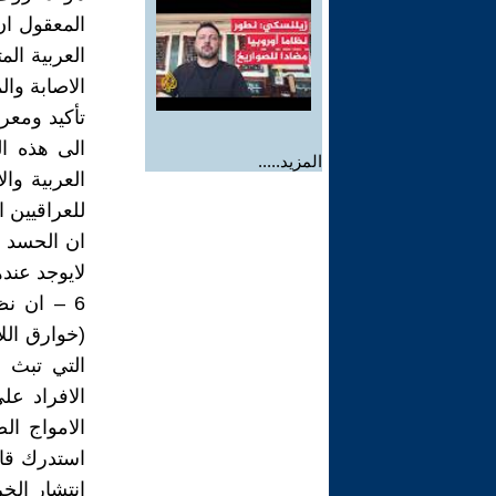
المعقول ان
العربية ال
الاصابة وال
تأكيد ومعرف
الى هذه ا
المزيد.....
العربية وال
للعراقيين 
ان الحسد مو
لايوجد عنده
6 – ان ن
(خوارق الل
التي تبث ا
الافراد عل
الامواج ا
استدرك قائ
انتشار الخ