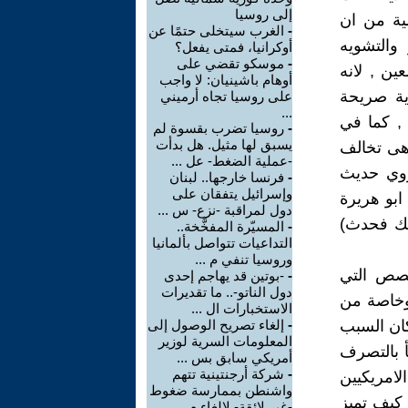
إلى روسيا
ية من ان
-
الغرب سيتخلى حتمًا عن
والتشويه
أوكرانيا، فمتى يفعل؟
-
موسكو تقضي على
ين , لانه
أوهام باشينيان: لا واجب
اية صريحة
على روسيا تجاه أرميني
...
 , كما في
-
روسيا تضرب بقسوة لم
يسبق لها مثيل. هل بدأت
هى تخالف
-عملية الضغط- عل ...
 روي حديث
-
فرنسا خارجها.. لبنان
وإسرائيل يتفقان على
ابو هريرة
دول لمراقبة -نزع- س ...
ربك فحدث)
-
المسيّرة المفخَّخة..
التداعيات تتواصل بألمانيا
وروسيا تنفي م ...
قصص التي
-
-بوتين قد يهاجم إحدى
دول الناتو-.. ما تقديرات
 وخاصة من
الاستخبارات ال ...
 كان السبب
-
إلغاء تصريح الوصول إلى
المعلومات السرية لوزير
أ بالتصرف
أمريكي سابق بس ...
-
شركة أرجنتينية تتهم
لامريكيين
واشنطن بممارسة ضغوط
كيف تميز
-غير لائقة- لإلغاء م ...