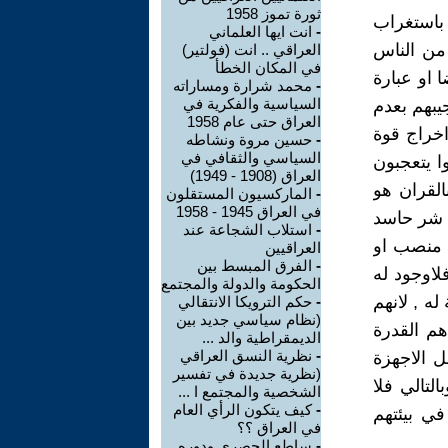
ثورة تموز 1958
 باستغراب
-
انت ايها العلماني
من الناس
العراقي .. انت (فولتير)
في المكان الخطأ
 او عبارة
-
محمد شرارة ومساراته
السياسية والفكرية في
يبهم بعدم
العراق حتى عام 1958
اخراج قوة
-
حسين مروة ونشاطه
السياسي والثقافي في
ا يتعجبون
العراق (1908 - 1949)
القران هو
-
الماركسيون المستقلون
في العراق 1945 - 1958
ن شر حاسد
-
استلاب الشجاعة عند
و منصب او
العراقيين
-
الفرق المبسط بين
فلاوجود له
الحكومة والدولة والمجتمع
له , لانهم
-
حكم الترويكا الانتقالي
(نظام سياسي جديد بين
م القدرة
الديمقراطية والد ...
-
نظرية النسق العراقي
 الاجهزة
(نظرية جديدة في تفسير
لتالي فلا
الشخصية والمجتمع ا ...
-
كيف يتكون الرأي العام
في بيئتهم
في العراق ؟؟
-
ساطع الحصري ودوره