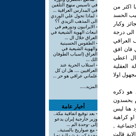
في تاسيس منهج التلقين
وربما اكثر من
في المدارس العراقية ...
بب الحسد
-
لماذا تحول علي الوردي
الى المذهب الزيدي ؟؟
ائز وكبار
-
الايرانيون ودورهم في
 الى درجة
انبعاث الهوية الشيعية في
العراق خلال ال ...
ف العراقي
-
الطقوس الحسينية
والهوية الشيعية في
ي فان افق
العراق (اسباب الطوفان
قال اعطي
الك ...
-
استلاب الحرية عند
 العقلية
العراقيين .... هل ان كل
جهول اولا
علماني عراقي هو حر ...
المزيد.....
د هو ذكره
م يحسدون
أخبار عامة
د هنا ليس
-
بعد توقيع اتفاقية مكة..
او كراهية
وزير خارجية إيران يدعو
إلى -وحدة الم ...
جتماعية ,
-
مع صواريخ بالستية..
لاية قالت
وحدة كورية شمالية تصل