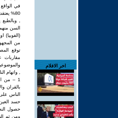
80% يعت
, وبالطبع 
السن منهم 
(الفوبيا) 
من المجهول
توقع المص
مقاربات ع
والموضوعية
اخر الافلام
, واتهام ال
1 – من ال
بالقران وا
الناس على 
حسد العين 
حصول النعم
ومن ثم الن