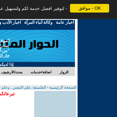
موافق - OK
لتوفير افضل خدمة لكم ولتسهيل عملي
أخبار عامة
-
وكالة أنباء المرأة
-
اخبار الأدب و
الموقع
يسارية
"من أج
حاز ال
إذا لديك
الزوار
اضافة/خدمات
بحث/الارشيف
الصفحة الرئيسية
-
الفلسفة ,علم النفس , وعلم ا
تبرعاتكم