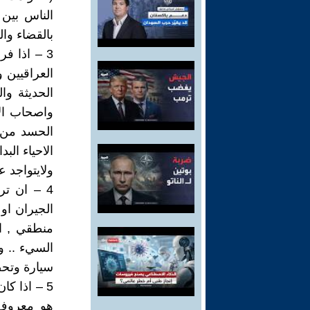
الناس بين 
بالقضاء وال
3 – اذا ف
العراقيين 
الحديثة وا
واصحاب الا
الحسد من ج
الاحياء الب
ولايتواجد ع
4 – ان تر
الجيران او 
منطقي , ا
السيء .. وه
سيارة وتحص
5 – اذا كا
هو معروف 