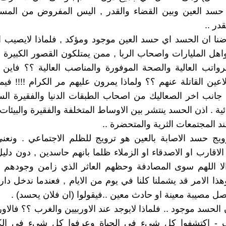
حسد العين وبين القضاء والقدر , اليس المفروض من المسلم
قدر ..
رضنا ان الحسد اي حسد العين موجود ومؤكد , فلماذا لايصيب ال
واهل المليارات واصحاب الربا , ممن يمتلكون القصور الكبيرة 
لرواتب العالية والصحة الموفورة والمناصب العالية ؟؟ فاين
عين القاتلة عنهم ؟؟ ولماذا يمرون عليهم مر الكرام !!!! في
انب اخر الصعاليك من اصحاب الطبقات الدنيا والفقيرة الس
دائية . اذن الحسد ينتشر بين الاوساط المتخلفة والفقيرة والبيئات ا
ند المجتمعات الثرية والمتحضرة ..
ويج حسد الاصابة بالعين هو ترويج للظلم الاجتماعي . ونعني
الاقارب او الاصدقاء او الزملاء ظلما بانهم حاسدين , دون دلي
لا اللهم سوى المصادفة وحظهم العاثر الذي زامن وجودهم 
ذا الامر قد يشملنا كلنا في يوم من الايام , فعندما ندخل دار
ل مصيبة معينة او حادث معين ..فيقولوا (ان فلان يحسد) .
ن الحسد موجود .. فلماذا لايوجد عند الاوربيين والغرب ؟؟ فالاور
- اكتشفوا كل شيء في الحياة وعرفوا كل شيء في الك