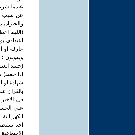
عندما شرعت
عن سبب عد
والجيران م
(اللهم اعطه
اعتقادي بو
خارقة او ا
ويقولون : 
(حسد العيش
اذا حسد) ه
شهادة او ام
بالقران عقل
في الاخير
على الحسد
الكهربائية
احد يستطيع
الاجتماعية ا