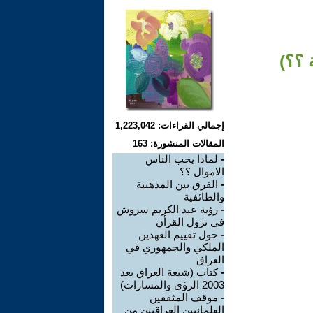
 ؟؟)
إجمالي القراءات: 1,223,042
المقالات المنشورة: 163
-
لماذا يحب الناس
الاموال ؟؟
-
الفرق بين المذهبية
والطائفية
-
رؤية عبد الكريم سروش
في نزول القرأن
-
حول تقييم العهدين
الملكي والجمهوري في
العراق
-
كتاب (شيعة العراق بعد
2003 الرؤى والمسارات)
-
موقف المثقفين
العلمانيين العراقيين من