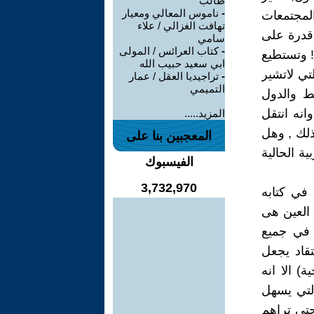
طالب
-
ناموس المعالي ومعيار
المجتمعات
تهافت الغزالي / علاء
 قدرة على
سامي
-
كتاب العرائس / المولى
! وتستطيع
ابي سعيد حبيب الله
تي لاتشير
-
تراجيديا العقل / عمار
التميمي
ط والدول
انه انتقل
المزيد.....
ذلك , وهل
المعجبين بنا على
ة الحالية
الفيسبوك
3,732,970
في كتابه
 العين هى
ر في جميع
تقاد يجعل
 الا انه
التي يسهل
حتى تراهم