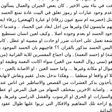
 في بناء بيتي الاخير , كان بعض الجيران والعمال يسألون
م وجود عبارات او رموز تعلق في البيت عادة تمنع الحسد 
ثل (خضرمه ام سبع عيون زرقاء) او عبارة (كهيعص) زرقاء ايضا
م مايتمنون لنا) وغيرها من اجل ابعاد عين الحساد .. وعندما اج
جود الحسد او بعدم وجوده اصلا , وكيف لعين انسان تستطيع 
شعة تعمل على احداث ضرر او حادث او مصيبة او عطل , كانو
اليس الحسد مذكور بالقران ؟؟ فاجيبهم بان الحسد الموجود ب
ة) او (حسد النعمة) , وان اجماع المفسرين للاية القرانية (م
و (تمني زوال النعمة من الغير) سواء اكانت النعمة وظيفة ا
وال او مكانة وغيرها ... واما حسد العين - او الاصابة بالعين - 
ا او واقعا او منطقيا ... وهكذا ندخل بجدل عقيم ونقاش لانهاية 
 يأخذون بذكر العشرات من القصص والاساطير عن اناس عنده
 , واصابة الاخرين بمختلف السهام من قبيل المرض او عطل
 والسيارات او الحرق او الرسوب والفشل الدراسي وغيرها, وبا
 ازاحة تلك المفاهيم والافكار التي تربوا عليها طوال عقود 
لبدائية .