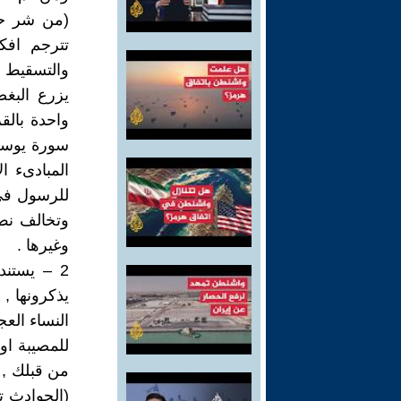
(من شر حا
تترجم افك
والتسقيط و
يزرع البغض
واحدة بالق
سورة يوسف
المبادىء ا
للرسول في 
وتخالف نص 
وغيرها .
2 – يستن
يذكرونها ,
النساء العج
للمصيبة او
من قبلك , ا
(الحوادث ت