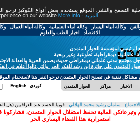
ة التصفح والنشر، الموقع يستخدم بعض أنواع الكوكيز نرجو النق
More info - المزيد
experience on our website
الفن
-
وكالة أنباء اليسار
-
وكالة أنباء العلمانية
-
وكالة أنباء العمال
-
وكا
الاقتصاد
-
اخبار الطب والعلوم
 الرئيسي لمؤسسة الحوار المتمدن
، علمانية، ديمقراطية، تطوعية وغير ربحية
ل مجتمع مدني علماني ديمقراطي حديث يضمن الحرية والعدالة الاجتم
حوار المتمدن على جائزة ابن رشد للفكر الحر والتى نالها أعلام في الفك
م مشاكل تقنية في تصفح الحوار المتمدن نرجو النقر هنا لاستخدام الموقع
كوردي
English
الاخبار
مراكز
الحوار المتمدن
لاجتماع
-
سلمان رشيد محمد الهلالي
- فوبيا الحسد عند العراقيين (هل ا
 وتبرعاتكن المالية تحفظ استقلال الحوار المتمدن، فشاركونا 
استمرارية هذا الفضاء اليساري الحر