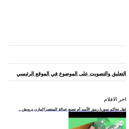
التعليق والتصويت على الموضوع في الموقع الرئيسي
اخر الافلام
.. هل تحاكم سوريا رموز الأسد أم تصنع عدالة المنتصر؟|مازن درويش|