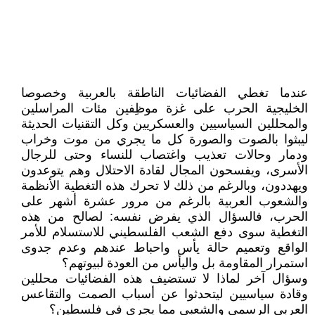
عندما تغطي الفضائيات الناطقة بالعربية وخصوصا
الخليجية الحرب على غزة موظِفين مئات المراسلين
والمحللين السياسيين والعسكريين وكل التقنيات الحديثة
ليبثوا بالصوت والصورة كل ما يجري من موت وخراب
ودمار وحالات تعذيب واغتصاب للنساء وحتى للرجال
الأسرى، ويفسحون المجال لقادة الاحتلال وهم يتوعدون
ويهددون، وبالرغم من ذلك لا تحرك هذه التغطية الأنظمة
والشعوب العربية بالرغم من مرور عشرة أشهر على
الحرب، فالسؤال الذي يفرض نفسه: لصالح من هذه
التغطية سوى دفع الشعب الفلسطيني للاستسلام للأمر
الواقع وتعميم حالة يأس واحباط عندهم وعدم جدوى
استمرار المقاومة بل واليأس من العودة لبيوتهم؟
وسؤال آخر لماذا لا تستضيف هذه الفضائيات محللين
وقادة سياسيين ليتحدثوا عن أسباب الصمت والتقاعس
العربي الرسمي والشعبي مما يجري في فلسطين؟