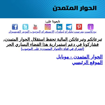
تابعونا على:
بودكاست
بنترست
تيلكرام
لينكدإن
الانستغرام
اليوتيوب
التويتر
الفيسبوك
تبرعاتكم وتبرعاتكن المالية تحفظ استقلال الحوار المتمدن،
فشاركونا في دعم استمرارية هذا الفضاء اليساري الحر
[اشترك في قناة ‫«الحوار المتمدن» على اليوتيوب]
الحوار المتمدن - موبايل
الموقع الرئيسي