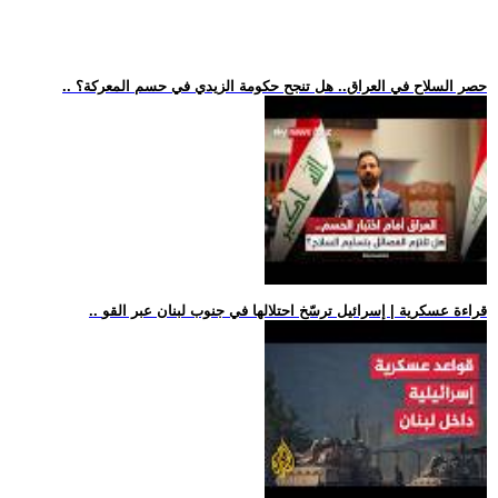
.. حصر السلاح في العراق.. هل تنجح حكومة الزيدي في حسم المعركة؟
.. قراءة عسكرية | إسرائيل ترسّخ احتلالها في جنوب لبنان عبر القو