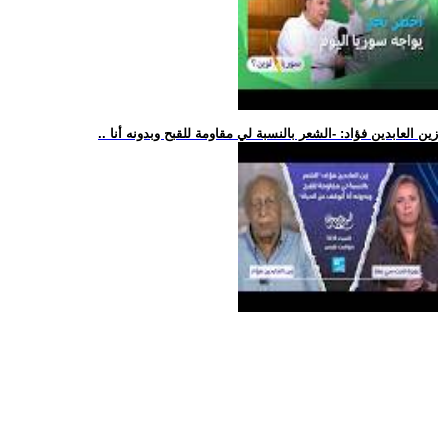
.. زين العابدين فؤاد: -الشعر بالنسبة لي مقاومة للقبح وبدونه أنا