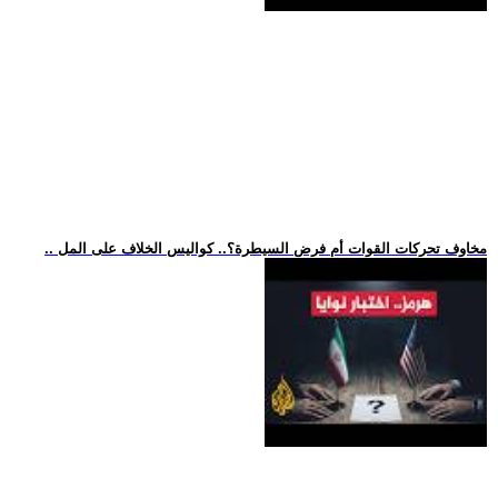
.. مخاوف تحركات القوات أم فرض السيطرة؟.. كواليس الخلاف على المل