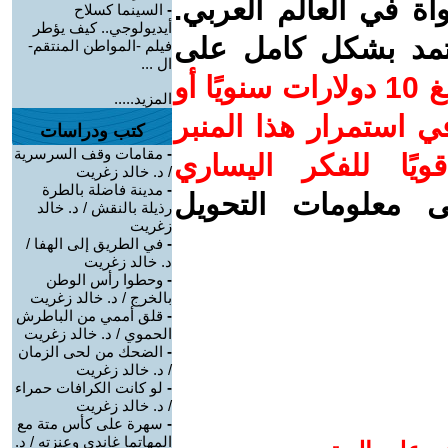
واة في العالم العربي.
-
السينما كسلاح
أيديولوجي.. كيف يؤطر
عتمد بشكل كامل على
فيلم -المواطن المنتقم-
ال ...
ساهم/ي معنا! بدعمكم بمبلغ 10 دولارات سنويًا أو
المزيد.....
 استمرار هذا المنبر
كتب ودراسات
-
مقامات وقف السرسرية
ويًا للفكر اليساري
/ د. خالد زغريت
-
مدينة فاضلة بالطرة
ى معلومات التحويل
رذيلة بالنقش / د. خالد
زغريت
-
في الطريق إلى الهفا /
د. خالد زغريت
-
وحطوا رأس الوطن
بالخرج / د. خالد زغريت
-
قلق أممي من الباطرش
الحموي / د. خالد زغريت
-
الضحك من لحى الزمان
/ د. خالد زغريت
-
لو كانت الكرافات حمراء
/ د. خالد زغريت
-
سهرة على كأس متة مع
المهاتما غاندي وعنزته / د.