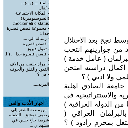
-
لقاء ... ق . ق .
-
يُقال
-
المكانة الاجتماعية
(السوسيومترية)
Sociometric status:
-
مجموعة قصص قصيرة
جدا 1
سط نجح بعد الاحتلال
-
رسالة الى ....
-
قصص قصيرة
د من جوارينهم ‏انتخب
-
تقول فيروز
-
قصص قصيرة جدا . . ( 1
برلمان ( عامل خدمة )
) ‏
-
امرأة خلقت من الاف
كمال ‏دراسته امتحن
القيود والقلق والخوف
-
هي ؟
 ولا ادبي ) ؟ ‏
 جامعة الصادق اهلية
المزيد.....
ة والاستتراتيجية ‏في
ن الدولة العراقية )
اخبار الأدب والفن
-
من منصة الشعر إلى
برلمان العراقي (
رصيف دمشق.. الطفلة
شريفة حاج حسن في
تغل بمحرم رادود ) ؟
مشهد ي ...