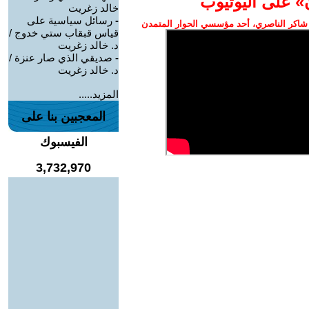
» على اليوتيوب
خالد زغريت
-
رسائل سياسية على
شاكر الناصري، أحد مؤسسي الحوار المتمدن
قياس قبقاب ستي خدوج /
د. خالد زغريت
-
صديقي الذي صار عنزة /
د. خالد زغريت
المزيد.....
المعجبين بنا على
الفيسبوك
3,732,970