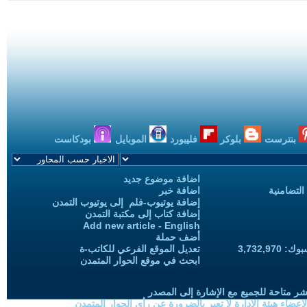
بنترست
بلوكر
فليبورد
الموبايل
بودكاست
اضافة موضوع جديد
التضامنية
اضافة خبر
إضافة يوتيوب-فلم إلى يوتيوب التمدن
إضافة كتاب إلى مكتبة التمدن
Add new article - English
أضف حملة
3,732,97
تعديل الموقع الفرعي للكاتب-ة
ابحث في موقع الحوار المتمدن
شر متاحة للجميع مع الإشارة إلى المصدر
ضاء هيئة الادارة لا تعبر بالضرورة عن رأي الحوار المتمدن