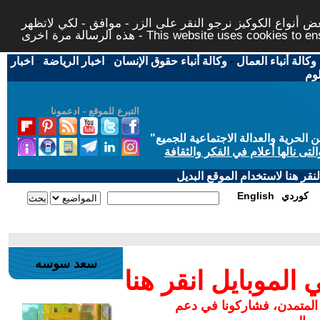
 أنواع الكوكيز نرجو النقر على الزر - موافق - لكي لاتظهر
This website uses cookies to ensure you ge
وكالة أنباء العمال
-
وكالة أنباء حقوق الإنسان
-
اخبار الرياضة
-
اخبار
لوم
التبرع للموقع - ادعمونا
حرية والعدالة الاجتماعية للجميع
"
تى نالها أعلام في الفكر والثقافة
قر هنا لاستخدام الموقع البديل
كوردي
English
سعد سوسه
لموبايل انقر هنا
 المتمدن، فشاركونا في دعم