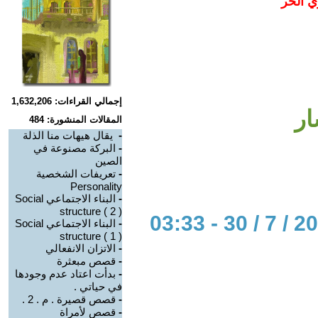
ي الحر
إجمالي القراءات: 1,632,206
ر
المقالات المنشورة: 484
-
‏ يقال هيهات منا الذلة
-
البركة مصنوعة في
الصين
-
تعريفات الشخصية
Personality
-
البناء الاجتماعي Social
structure ( 2 )
-
البناء الاجتماعي Social
structure ( 1 )
-
الاتزان الانفعالي ‏
-
قصص مبعثرة
-
بدأت اعتاد عدم وجودها
في حياتي .
-
قصص قصيرة . م . 2 .
-
قصص لأمراة