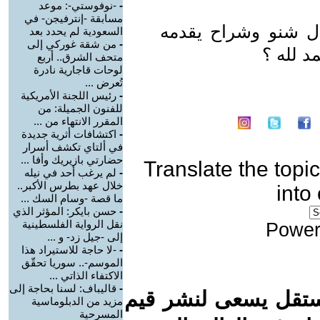
-
-نوفوستي-: موعد
مسابقة -إنترفيجن- في
ال شنو وشراح يقدمه
السعودية لم يحدد بعد
-
من شقة غوركي إلى
د لله ؟
متحف الشرق.. أربع
لوحات قاجارية نادرة
تُعرض ...
-
رئيس اللجنة الأمريكية
للفنون الجميلة: من
المقرر الانتهاء من ...
-
اكتشافات أثرية جديدة
في ألتاي تكشف أسرار
حضارتي بازيريك وأفا ...
Translate the topic
-
لم يرغب أحد في نيله
خلال عهد بطرس الأكبر..
into
ما قصة -وسام السك ...
-
حسن بايكر: المؤثر الذي
نقل الرواية الفلسطينية
Power
إلى -جيل زد- و ...
-
-لا حاجة للاستيراد هذا
الموسم-.. سوريا تحقّق
الاكتفاء الذاتي ...
-
قاليباف: لسنا بحاجة إلى
ستقل يسعى لنشر قيم
مزيد من الدبلوماسية
المسرحية