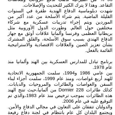
التقاعد. وهذا لا يترك الكثير للتحديث والإصلاحات.
شهدت دبلوماسية الدفاع الهندية طفرة في السنوات
القليلة الماضية. يتم شراء الأسلحة من عدد أكبر من
الموردين ويتم إجراء تدريبات عسكرية مع شركاء
مختلفين حول العالم. وطورت الدول الأوروبية مثل
بريطانيا العظمى وفرنسا وألمانيا علاقات أوثق مع جهاز
الدفاع الهندي بسبب سوق الأسلحة، والقلق المشترك
بشأن تعزيز الصين والعلاقات الاقتصادية والاستراتيجية
القائمة بالفعل.
برنامج تبادل للمدارس العسكرية بين الهند وألمانيا منذ
عام 1978.
بين عامي 1986 و1994، سلمت الجمهورية الاتحادية
للهند أربع غواصات، ومنذ عام 1999، سلمت أجزاء لبناء
السفن والغواصات والطائرات والمروحيات والدبابات.
كذلك طائرات Dornier 228 من ألمانيا،حيث تنتج الهند
هذه الطائرات بموجب ترخيص منذ عام 1983،والذي تم
التوقيع عليه في عام 2006.
والدولتان تتفقان على التعاون في مجالي الدفاع والأمن.
ويجتمع البلدان كل عام بانتظام في لجنة دفاع رفيعة