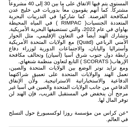
المستوى يتم فيها الاتفاق على ما بين 30 إلى 40 مشروعاً
مشتركاً. كما أنهم يقومون معاً بدوريات في خليج عدن
لمكافحة القرصنة. كما شاركوا في التدريبات البحرية
المتعددة الجنسيات( RIMPAC ) في المياه المحيطة
بهاواي في عام 2022، والتي تستضيفها البحرية الأمريكية.
وتشارك الهند أيضاً في التعاون الإقليمي، مثل الحوار
الأمني الرباعي (Quad) مع الولايات المتحدة الأمريكية
وأستراليا واليابان، والاجتماعات الدورية لوزراء دفاع
رابطة دول جنوب شرق آسيا (آسيان) وتحالف مكافحة
الإرهاب( SCORATS ) التابع لتعاون منظمة شنغهاي.
ومع تزايد توتر الوضع بين الولايات المتحدة والصين،
تعمل الهند والولايات المتحدة على تعميق شراكتهما
الدفاعية والاستخباراتية الاستراتيجية. ولأن الإنفاق
الدفاعي من جانب الولايات المتحدة والصين في آسيا غير
مرجح أن ينخفض في المستقبل القريب، فإن الهند لن
توفر المال لها.
*عن كراس من مؤسسة روزا لوكسمبورغ حول التسلح
في العالم.