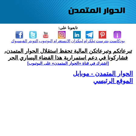
تابعونا على:
بودكاست
بنترست
تيلكرام
لينكدإن
الانستغرام
اليوتيوب
التويتر
الفيسبوك
تبرعاتكم وتبرعاتكن المالية تحفظ استقلال الحوار المتمدن،
فشاركونا في دعم استمرارية هذا الفضاء اليساري الحر
[اشترك في قناة ‫«الحوار المتمدن» على اليوتيوب]
الحوار المتمدن - موبايل
الموقع الرئيسي