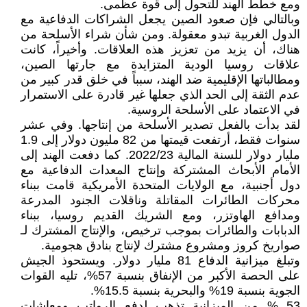
ومع خطط الهند للتحول إلى قوة عظمى.
وبالتالي فإن صعود الصين يجعل الشراكات الدفاعية مع
الدول الغربية تبدو معقولة. ومن شأن شراء الأسلحة من
هناك، أن يزيد من تعزيز هذه العلاقات. وأخيراً، كانت
علاقات روسيا الودية المتزايدة مع جارتها الصين،
ومطالباتها الإقليمية ضد الهند، سبباً في خلق قدر كبير من
عدم الثقة إلى الحد الذي جعلها غير قادرة على الاستمرار
في الاعتماد على الأسلحة الروسية.
لقد بدأت بالفعل تصدير الأسلحة من إنتاجها. وفي عشر
سنوات فقط، أرتفعت قيمتها من 82 مليون دولار إلى 1.9
مليار دولار للسنة المالية 2022/23. كما دفعت الهند إلى
الأمام الأبحاث المشتركة وإنتاج المعدات الدفاعية مع
دول أجنبية، مع الولايات المتحدة الأمريكية قامت ببناء
محركات الطائرات المقاتلة وناقلات الجنود المدرعة
ومدافع الهاوتزر، ومع الشريك القديم روسيا، ببناء
الدبابات والطائرات بموجب ترخيص، والإنتاج المشترك لـ
صواريخ كروز ومشروع مشترك لإنتاج بنادق هجومية.
وتبلغ ميزانية الدفاع 81 مليار دولار. ويستحوذ الجيش
على الحصة الأكبر من الإنفاق بنسبة 57%، تليه القوات
الجوية بنسبة 19% والبحرية بنسبة 15.5%.
53 % من الميزانية تذهب لدفع الرواتب ومعاشات