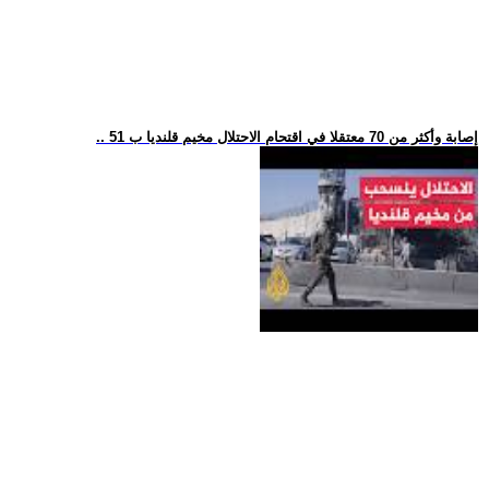
.. 51 إصابة وأكثر من 70 معتقلا في اقتحام الاحتلال مخيم قلنديا ب