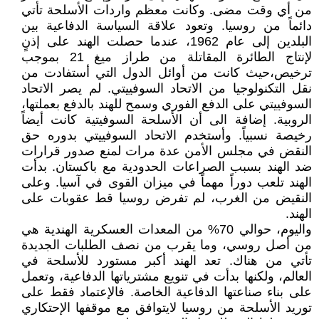
من أي وقت مضى. وكانت معظم واردات الأسلحة تأتي
دائماً من روسيا. وتعود علاقة السياسة الدفاعية بين
البلدين إلى عام 1962، عندما حصلت الهند على إذنٍ
لإنتاج الطائرة المقاتلة من طراز ميغ 21 بموجب
ترخيص،حيث كانت من أوائل الدول التي أستفادت من
نقل التكنولوجيا من الاتحاد السوفييتي. لم يصر الاتحاد
السوفييتي على الدفع الفوري وسمح للهند بالدفع بعملتها،
الروبية. إضافة الى أن الأسلحة السوفيتية كانت أيضاً
رخيصة نسبياً. وأستخدم الاتحاد السوفييتي بدوره حق
النقض في مجلس الأمن عدة مرات لمنع صدور قرارات
ضد الهند بسبب الصراعات الحدودية مع باكستان. بدأت
الهند تلعب دوراً مهماً في ميزان القوى في آسيا. وعلى
النقيض من الغرب، لم تفرض روسيا قط عقوبات على
الهند.
واليوم، حوالي 70% من المعدات العسكرية الهندية هي
من أصل روسي، وما يقرب من نصف الطلبات الجديدة
تأتي من هناك. تعد الهند أكبر مستورد للأسلحة في
العالم، ولكنها بدأت في تنويع مشترياتها الدفاعية، وتعمل
على بناء صناعتها الدفاعية الخاصة. فالإعتماد فقط على
توريد الأسلحة من روسيا لايتوافق مع موقفها الإحتكاري