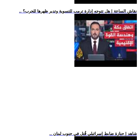
.. نقاش الساعة | هل تتوجه إدارة ترمب للتسوية وتدير ظهرها للحرب؟
.. شاهد | جنازة ضابط إسرائيلي قُتل في جنوب لبنان