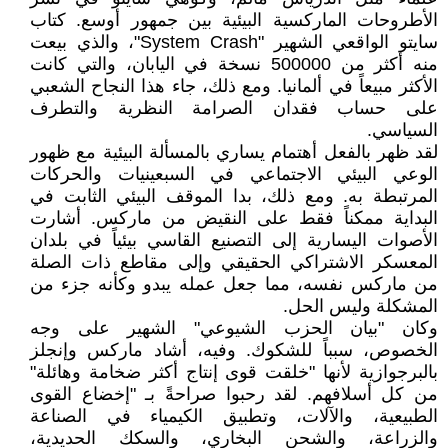
الأطروحات الماركسية البيئية بين جمهور أوسع. كتاب
سايتو الواقعي الشهير "System Crash"، والذي بيعت
منه أكثر من 500000 نسخة في اليابان، والتي كانت
الأكثر مبيعاً في ألمانيا. ومع ذلك، جاء هذا النجاح الشعبي
على حساب فقدان الصرامة النظرية والتطرف
السياسي.
لقد ظهر بالفعل أهتمام يساري بالمسألة البيئية مع ظهور
الوعي البيئي الاجتماعي في السبعينيات والحركات
المرتبطة به. ومع ذلك، بدا الموقف البيئي الثابت في
البداية ممكناً فقط على النقيض من ماركس. أشارت
الأصوات اليسارية إلى التصنيع القاسي بيئياً في بلدان
المعسكر الاشتراكي الحقيقي وإلى مقاطع ذات الصلة
من ماركس نفسه، مما جعل عمله يبدو وكأنه جزء من
المشكلة وليس الحل.
وكان "بيان الحزب الشيوعي" الشهير على وجه
الخصوص، سبباً للشكوك. وفيه، أشاد ماركس وإنجلز
بالبرجوازية لأنها "خلقت قوى إنتاج أكثر ضخامة وهائلة"
من كل أسلافهم. لقد رحبوا صراحةً بـ "إخضاع القوى
الطبيعية، والآلات، وتطبيق الكيمياء في الصناعة
والزراعة، والشحن البخاري، والسكك الحديدية،