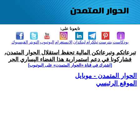
تابعونا على:
بودكاست
بنترست
تيلكرام
لينكدإن
الانستغرام
اليوتيوب
التويتر
الفيسبوك
تبرعاتكم وتبرعاتكن المالية تحفظ استقلال الحوار المتمدن،
فشاركونا في دعم استمرارية هذا الفضاء اليساري الحر
[اشترك في قناة ‫«الحوار المتمدن» على اليوتيوب]
الحوار المتمدن - موبايل
الموقع الرئيسي