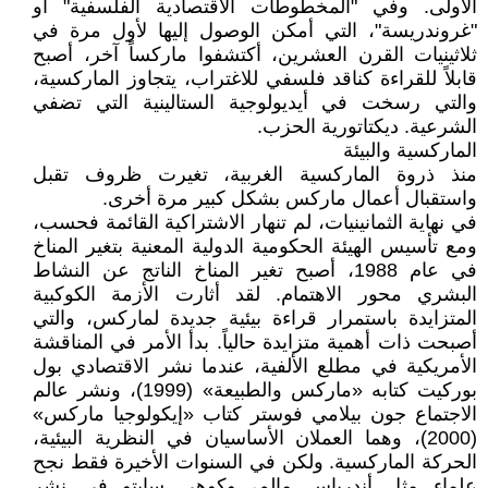
الأولى. وفي "المخطوطات الاقتصادية الفلسفية" أو
"غروندريسة"، التي أمكن الوصول إليها لأول مرة في
ثلاثينيات القرن العشرين، أكتشفوا ماركساً آخر، أصبح
قابلاً للقراءة كناقد فلسفي للاغتراب، يتجاوز الماركسية،
والتي رسخت في أيديولوجية الستالينية التي تضفي
الشرعية. ديكتاتورية الحزب.
الماركسية والبيئة
منذ ذروة الماركسية الغربية، تغيرت ظروف تقبل
واستقبال أعمال ماركس بشكل كبير مرة أخرى.
في نهاية الثمانينيات، لم تنهار الاشتراكية القائمة فحسب،
ومع تأسيس الهيئة الحكومية الدولية المعنية بتغير المناخ
في عام 1988، أصبح تغير المناخ الناتج عن النشاط
البشري محور الاهتمام. لقد أثارت الأزمة الكوكبية
المتزايدة باستمرار قراءة بيئية جديدة لماركس، والتي
أصبحت ذات أهمية متزايدة حالياً. بدأ الأمر في المناقشة
الأمريكية في مطلع الألفية، عندما نشر الاقتصادي بول
بوركيت كتابه «ماركس والطبيعة» (1999)، ونشر عالم
الاجتماع جون بيلامي فوستر كتاب «إيكولوجيا ماركس»
(2000)، وهما العملان الأساسيان في النظرية البيئية،
الحركة الماركسية. ولكن في السنوات الأخيرة فقط نجح
علماء مثل أندرياس مالم، وكوهي سايتو في نشر