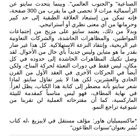
الصناعية" و"الجنوب العالمي". وبينما يتحدث سايتو عن
الرأسمالية مرات لا تحصى في ما يقرب من 300 صفحة،
فإنه تمكن من إستبعاد العلاقة الطبقية إلى حد كبير
وحرمانها من أي معنى نظري أو أستراتيجي.
وبدلاً من ذلك، يعتمد سايتو على مزيج من إجتماعات
المواطنين، والمظاهرات الحاشدة، والشركات التعاونية
غير الربحية، وإنتقاد النزعة الاستهلاكية. كل هذا غير ضار
بقدر ما هو متباين وليس جديداً بأي حال من الأحوال. لقد
وصل تكتيك المظاهرات الحاشدة إلى حدوده في كل
مكان، ليس فقط في دورات التعبئة لحركة المناخ، ولكن
أيضاً في الحركات الأخرى في العقد الأول من القرن
الحادي والعشرين، لكن هذا لا يثير تفاؤل سايتو. لماذا
شعر سايتو بأنه مضطر إلى كتابة هذا الكتاب، يظل لغزاً.
في نهاية المطاف، فهو ليس مناسباً كمقدمة للبيئة
الماركسية، كما أن مقترحاته العملية لن تقربنا من
شيوعية تراجع النمو.
*ماكسيميليان هاور: مؤلف مستقل في لايبزيغ ،له كتاب
نُشر بعنوان"سنوات الطاعون"