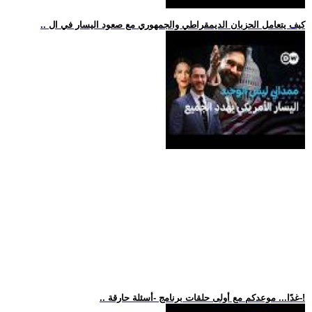
.. كيف يتعامل الحزبان الديمقراطي والجمهوري مع صعود اليسار في ال
.. غدًا... موعدكم مع أولى حلقات برنامج -أسئلة حارقة-!