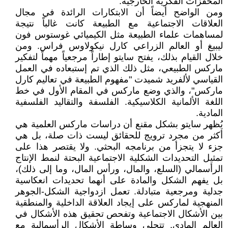
المحفزات الفكرية الخارجية.
ومن الواضح أيضاً أن الابتكارات الرائدة في مجال
العلاقات الاجتماعية مع الطبيعة كانت غالباً نتيجة
لمساهمات علماء الطبيعة مثل الكيميائي غوستوس فون
ليبيغ أو العالم الزراعي كارل نيكولاوس فراس. ومن
خلال القيام بذلك، يفتح سايتو إطاراً مرجعياً مهماً لتفكير
ماركس الطبيعي، مثل ذلك الذي تم إستبعاده في العمل
القياسي لألفريد شميدت "مفهوم الطبيعة في تعاليم كارل
ماركس"، والذي وضع ماركس في المقام الأول في خط
اللغة الألمانية الكلاسيكية. الفلسفة والتقاليد الفلسفية
المادية.
يُظهر سايتو بشكل مقنع أن دراسات ماركس العلمية هي
أكثر من مجرد ترويج للحقائق ليست ذات صلة، بل هي
جزء لا يتجزأ من برنامجه البحثي. ولا يقتصر هذا على
تمثيل التحديدات الشكلية الاجتماعية البحتة لنمط الإنتاج
الرأسمالي (السلع، والمال، ورأس المال، وما إلى ذلك)،
بل يفهم الشكل والمادة على أنهما تحديدات انعكاسية
جدلية ومرجعية متبادلة. تعمل ازدواجية الشكل-الجوهر
المنهجية لماركس على إيجاد العلاقة الداخلية والمنطقية
بين الأشكال الاجتماعية وتفحص تحقيق هذه الأشكال في
العالم المادي. تتجلى وساطة الأشكال الرأسمالية مع