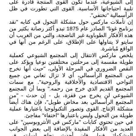
إلى الشيوعية، عندما تكون القوى المنتجة قادرة على
تلبية احتياجاتها الأساسية. القوى التي تطورت في ظل
الرأسمالية "تختفي".
إن تأملات ماركس حول مشكلة التحول في كتابه "نقد
برنامج غوتا" الصادر عام 1875 تبدو أكثر رصانة بكثير من
هذه الأفكار الطوباوية غير الناضجة، والتي من الغريب أن
سايتو لا يتناولها على الإطلاق، على الرغم من أنها في
الواقع مُباشرة.
يلخص ماركس الانتقال إلى المجتمع الشيوعي كعملية
طويلة مقسمة إلى مرحلتين مختلفتين نوعيا ويؤكد على
النقص الضروري في المرحلة الأولى، "حيث أنها تخرج
من المجتمع الرأسمالي، أي لا تزال تعاني من جميع
النواحي الاقتصادية والأخلاقية والروحية". مع سمات
المجتمع القديم الذي خرج من رحمه." وبما أن المجتمع
الشيوعي لن يخرج من قفزة، بل - إن حدث - "من
المجتمع الرأسمالي بعد مخاض طويل"، فإن هناك أيضاً
مشكلة الإنتاج. القوى وتصور التكنولوجيا باعتبارها عملية
طويلة من التحول وليس باعتبارها "اختفاء" مفاجئ.
في حين تحتوي كتابات "ماركس في الأنثروبوسين" على
العديد من الأفكار المفيدة بالإضافة إلى بعض الجوانب
المشكوك فيها، فإن أحدث نجاح لسايتو في