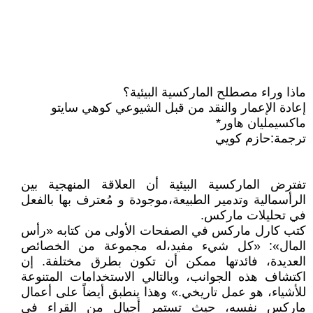
ماذا وراء مصطلح الماركسية البيئية؟
إعادة الإعمار والنقد من قبل الشيوعي كوهي سايتو
ماكسيمليان هاور*
ترجمة:حازم كويي
تفترض الماركسية البيئية أن العلاقة المنهجية بين
الرأسمالية وتدمير الطبيعة،موجودة و مُعترف بها بالفعل
في تحليلات ماركس.
كتب كارل ماركس في الصفحات الأولى من كتابه «رأس
المال»: «كل شيء مفيد،له مجموعة من الخصائص
العديدة، فائدتها ممكن أن تكون بطرق مختلفة. إن
اكتشاف هذه الجوانب، وبالتالي الاستخدامات المتنوعة
للأشياء، هو عمل تاريخي.» وهذا ينطبق أيضاً على أعمال
ماركس نفسه، حيث تستمر أجيال من القراء في