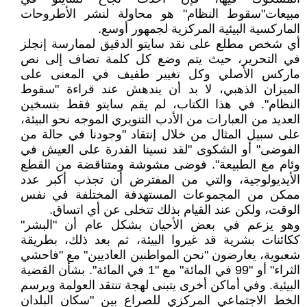
مبيعات"سقوط النظام" هو محاولة لنشر الأطروحات
الماركسية البيئية المركزية لجمهور أوسع.
أي شخص مطلع على نقد سايتو الدقيق لممارسة إنجلز
في التحرير، حيث يتم وضع كل كلمة تضاف إلى نص
ماركس الأصلي وكل تغيير طفيف في المعنى على
الميزان الذهبي، لا بد أن يندهش عند قراءة "سقوط
النظام". في هذا الكتاب، لم يقم سايتو فقط بتسخين
العديد من العبارات من الأدب التنويري الموجه نحو البيئة،
على سبيل المثال من خلال إنتقاد "وجودنا في حالة من
الفوضى" أو الشكوى "لقد نسينا القدرة على العيش في
وئام مع الطبيعة". فوضى مشوشة ومتناقضة من القطع
الأيديولوجية، والتي من المفترض أن تجذب أكبر عدد
ممكن من المجموعات المستهدفة المختلفة في نفس
الوقت، ولكن عند القيام بذلك تتخلى عن أي اتساق.
وهو يزعم في بعض الأحيان بشكل عام أن "البشر"
ككائنات بشرية قد غيروا البيئة، ثم بعد ذلك، بطريقة
شعبوية، يعارضون "نحن المواطنين العاديين" مع "فاحشي
الثراء" أو "99 في المائة" مع "1 في المائة". بشأن القضية
البيئية. وفي أماكن أخرى يتبنى لهجة تنتقد العولمة ويرسم
الخط الاجتماعي المركزي للصراع بين "سكان البلدان