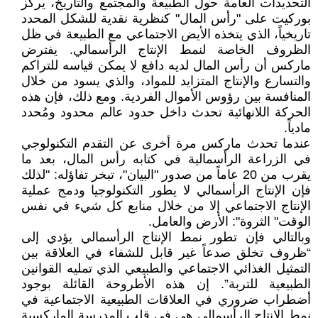
التحديدات العامة حول الطبيعة والمجتمع والتاريخ، يركز
بوركيت على "رأس المال" كنظرية نقدية للشكل المحدد
تاريخياً، الذي يتخذه الأيض الاجتماعي مع الطبيعة في ظل
الظروف الخاصة لنمط الإنتاج الرأسمالي. يفترض
ماركس أن رأس المال لديه دافع لا يمكن قياسه للتراكم
والتسارع والإنتاج المتزايد للمواد، والذي يسود من خلال
المنافسة بين رؤوس الأموال الفردية. ومع ذلك، فإن هذه
الحركة اللانهائية تحدث داخل حدود عالم محدود ومُحدد
مادياً.
عندما تحدث ماركس مرة أخرى عن التقدم التكنولوجي
في الزراعة الرأسمالية في كتابه رأس المال، بعد ما
يقرب من 20 عاماً من صدور "البيان"، تبخر تفاؤله: "لذلك
فإن الإنتاج الرأسمالي لا يطور التكنولوجيا ودمج عملية
الإنتاج الاجتماعي إلا من خلال منابع كل شيء في نفس
الوقت" الثروة": الأرض والعامل.
وبالتالي فإن تطور نمط الإنتاج الرأسمالي يؤدي إلى
“ظروف تخلق صدعاً غير قابل للشفاء في العلاقة بين
التمثيل الغذائي الاجتماعي والطبيعي الذي تمليه القوانين
الطبيعية للتربة”. إن هذه الأطروحة القائلة بوجود
أضطراب ضروري في العلاقات الطبيعية الاجتماعية في
نمط الإنتاج الرأسمالي هي في قلب المدرسة الماركسية