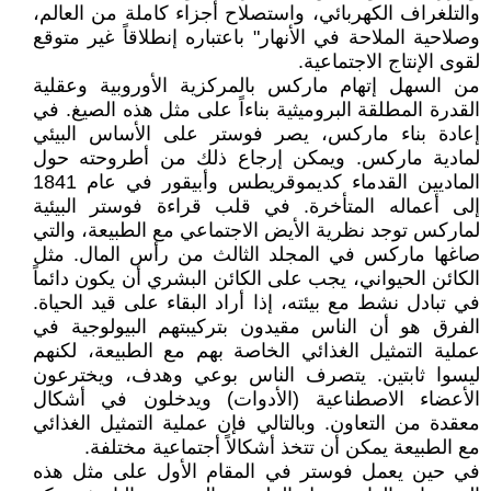
والتلغراف الكهربائي، واستصلاح أجزاء كاملة من العالم،
وصلاحية الملاحة في الأنهار" باعتباره إنطلاقاً غير متوقع
لقوى الإنتاج الاجتماعية.
من السهل إتهام ماركس بالمركزية الأوروبية وعقلية
القدرة المطلقة البروميثية بناءاً على مثل هذه الصيغ. في
إعادة بناء ماركس، يصر فوستر على الأساس البيئي
لمادية ماركس. ويمكن إرجاع ذلك من أطروحته حول
الماديين القدماء كديموقريطس وأبيقور في عام 1841
إلى أعماله المتأخرة. في قلب قراءة فوستر البيئية
لماركس توجد نظرية الأيض الاجتماعي مع الطبيعة، والتي
صاغها ماركس في المجلد الثالث من رأس المال. مثل
الكائن الحيواني، يجب على الكائن البشري أن يكون دائماً
في تبادل نشط مع بيئته، إذا أراد البقاء على قيد الحياة.
الفرق هو أن الناس مقيدون بتركيبتهم البيولوجية في
عملية التمثيل الغذائي الخاصة بهم مع الطبيعة، لكنهم
ليسوا ثابتين. يتصرف الناس بوعي وهدف، ويخترعون
الأعضاء الاصطناعية (الأدوات) ويدخلون في أشكال
معقدة من التعاون. وبالتالي فإن عملية التمثيل الغذائي
مع الطبيعة يمكن أن تتخذ أشكالاً أجتماعية مختلفة.
في حين يعمل فوستر في المقام الأول على مثل هذه