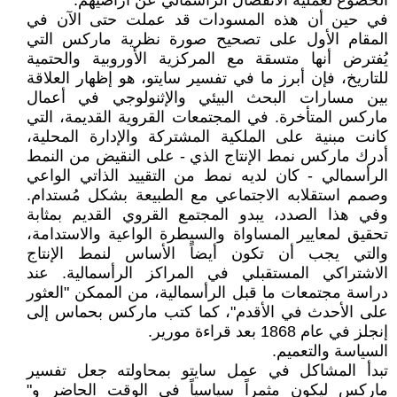
الخضوع لعملية الانفصال الرأسمالي عن أراضيهم.
في حين أن هذه المسودات قد عملت حتى الآن في
المقام الأول على تصحيح صورة نظرية ماركس التي
يُفترض أنها متسقة مع المركزية الأوروبية والحتمية
للتاريخ، فإن أبرز ما في تفسير سايتو، هو إظهار العلاقة
بين مسارات البحث البيئي والإثنولوجي في أعمال
ماركس المتأخرة. في المجتمعات القروية القديمة، التي
كانت مبنية على الملكية المشتركة والإدارة المحلية،
أدرك ماركس نمط الإنتاج الذي - على النقيض من النمط
الرأسمالي - كان لديه نمط من التقييد الذاتي الواعي
وصمم استقلابه الاجتماعي مع الطبيعة بشكل مُستدام.
وفي هذا الصدد، يبدو المجتمع القروي القديم بمثابة
تحقيق لمعايير المساواة والسيطرة الواعية والاستدامة،
والتي يجب أن تكون أيضاً الأساس لنمط الإنتاج
الاشتراكي المستقبلي في المراكز الرأسمالية. عند
دراسة مجتمعات ما قبل الرأسمالية، من الممكن "العثور
على الأحدث في الأقدم"، كما كتب ماركس بحماس إلى
إنجلز في عام 1868 بعد قراءة مورير.
السياسة والتعميم.
تبدأ المشاكل في عمل سايتو بمحاولته جعل تفسير
ماركس ليكون مثمراً سياسياً في الوقت الحاضر و"