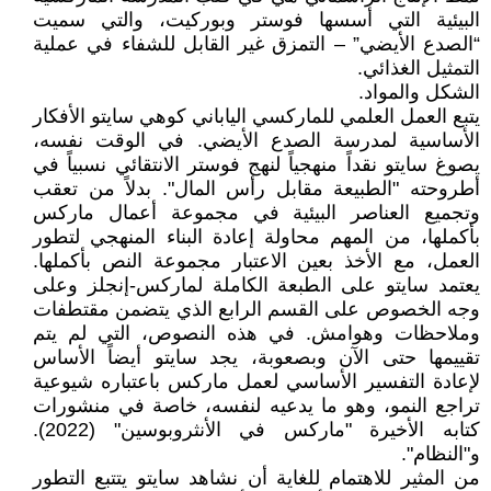
البيئية التي أسسها فوستر وبوركيت، والتي سميت
“الصدع الأيضي” – التمزق غير القابل للشفاء في عملية
التمثيل الغذائي.
الشكل والمواد.
يتبع العمل العلمي للماركسي الياباني كوهي سايتو الأفكار
الأساسية لمدرسة الصدع الأيضي. في الوقت نفسه،
يصوغ سايتو نقداً منهجياً لنهج فوستر الانتقائي نسبياً في
أطروحته "الطبيعة مقابل رأس المال". بدلاً من تعقب
وتجميع العناصر البيئية في مجموعة أعمال ماركس
بأكملها، من المهم محاولة إعادة البناء المنهجي لتطور
العمل، مع الأخذ بعين الاعتبار مجموعة النص بأكملها.
يعتمد سايتو على الطبعة الكاملة لماركس-إنجلز وعلى
وجه الخصوص على القسم الرابع الذي يتضمن مقتطفات
وملاحظات وهوامش. في هذه النصوص، التي لم يتم
تقييمها حتى الآن وبصعوبة، يجد سايتو أيضاً الأساس
لإعادة التفسير الأساسي لعمل ماركس باعتباره شيوعية
تراجع النمو، وهو ما يدعيه لنفسه، خاصة في منشورات
كتابه الأخيرة "ماركس في الأنثروبوسين" (2022).
و"النظام".
من المثير للاهتمام للغاية أن نشاهد سايتو يتتبع التطور