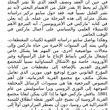
في حين أن العقد ونصف العقد الذي تلا نشر المجلد
الأول لم يحظ إلا بقدر قليل من الاهتمام البحثي لأنه تم
نشر القليل نسبياً فيه، فقد حول سايتو تركيز دراساته
بشكل متزايد إلى هذه المرحلة من عمله. بل إنه يعلن
في كتابه "ماركس في الأنثروبوسين"، أنه المرجع الأهم
للاستيلاء العلمي والسياسي على أعمال ماركس في
الوقت الحاضر.
وهكذا يواصل سايتو دراساته اللغوية لكتيبات المقتطفات،
والتي يمتد إلى السنوات الأخيرة من حياة ماركس وإلى
مجالات مواضيعية أخرى. من المهم هنا بشكل خاص
إنشغال ماركس بأنماط الإنتاج ما قبل الرأسمالية وغير
الأوروبية، خاصة مع الأشكال المساواتية نسبياً للمجتمع
القروي القديم. بالإضافة إلى مقتطفات من كتابات
المؤرخ القانوني جورج لودفيغ فون مورير، الذي تعامل
بشكل مكثف مع مجتمع القرية الجرمانية، فإن أهم
النصوص المرجعية هنا هي مسودات الرسائل المختلفة
الموجهة إلى الثوري الروسي ويرا ساسوليتش من عام
1881. يناقش ماركس فيها ما إذا كان يمكن لبقايا مجتمع
القرية الروسية أن تصبح على الفور نقطة انطلاق للتنمية
الاشتراكية في روسيا، دون أن يضطر المزارعون أولاً إلى