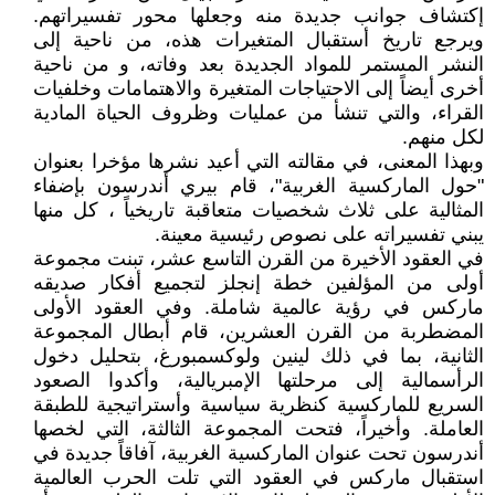
إكتشاف جوانب جديدة منه وجعلها محور تفسيراتهم.
ويرجع تاريخ أستقبال المتغيرات هذه، من ناحية إلى
النشر المستمر للمواد الجديدة بعد وفاته، و من ناحية
أخرى أيضاً إلى الاحتياجات المتغيرة والاهتمامات وخلفيات
القراء، والتي تنشأ من عمليات وظروف الحياة المادية
لكل منهم.
وبهذا المعنى، في مقالته التي أعيد نشرها مؤخرا بعنوان
"حول الماركسية الغربية"، قام بيري أندرسون بإضفاء
المثالية على ثلاث شخصيات متعاقبة تاريخياً ، كل منها
يبني تفسيراته على نصوص رئيسية معينة.
في العقود الأخيرة من القرن التاسع عشر، تبنت مجموعة
أولى من المؤلفين خطة إنجلز لتجميع أفكار صديقه
ماركس في رؤية عالمية شاملة. وفي العقود الأولى
المضطربة من القرن العشرين، قام أبطال المجموعة
الثانية، بما في ذلك لينين ولوكسمبورغ، بتحليل دخول
الرأسمالية إلى مرحلتها الإمبريالية، وأكدوا الصعود
السريع للماركسية كنظرية سياسية وأستراتيجية للطبقة
العاملة. وأخيراً، فتحت المجموعة الثالثة، التي لخصها
أندرسون تحت عنوان الماركسية الغربية، آفاقاً جديدة في
استقبال ماركس في العقود التي تلت الحرب العالمية