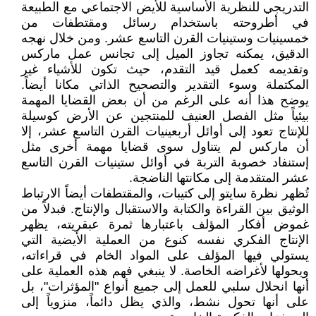
التدريجي للنظرية الأساسية للأيض الاجتماعي مع الطبيعة
في أطروحته باستخدام رسائل ومقتطفات من
خمسينيات وستينيات القرن التاسع عشر. ومن خلال نهجه
الدقيق، يمكنه تجاوز الميل إلى تجانس عمل ماركس
وتقديمه كعمل قيد التقدم، حيث تكون للأشياء غير
المكتملة وسوء التقدير والتصحيح الذاتي مكانا أيضاً.
يوضح هذا أنه على الرغم من أن بعض القضايا المهمة
بيئياً مثل الفصل العنيف للمنتجين عن الأرض كوسيلة
للإنتاج تعود إلى أوائل أربعينيات القرن التاسع عشر، إلا
أن ماركس لم يتناول سوى قضايا مهمة أخرى مثل
إستنفاد خصوبة التربة في أوائل ستينيات القرن التاسع
عشر المتقدمة إلى مكانتها الناضجة.
تُظهر نظرة سايتو إلى كتيبات، والمقتطفات أيضاً الارتباط
الوثيق بين القراءة والكتابة والاستقبال والإنتاج. فبدلاً من
غموض أفكار المؤلف باعتبارها ثمرة عبقريته، يظهر
الإنتاج الفكري نفسه كنوع من العملية الأيضية التي
يستولي فيها المؤلف على المواد الخام في قراءاته،
ويحولها لأغراضه الخاصة. لا ينبغي فهم هذه العملية على
أنها انحلال سلبي للعمل إلى جميع أنواع "المؤثرات"، بل
على أنها تحول نشط، والذي يظل دائماً، منزوياً إلى