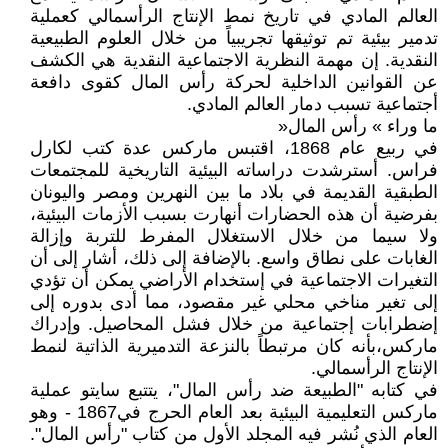
العالم المادي في تاريخ نمط الإنتاج الرأسمالي كعملية
تدمير بيئية تم توثيقها تجريبياً من خلال العلوم الطبيعية
النقدية. إن مهمة النظرية الاجتماعية النقدية هي الكشف
عن القوانين الداخلية لحركة رأس المال كقوى دافعة
أجتماعية تسبب دمار العالم المادي.
ما وراء » رأس المال«
في ربيع عام 1868، اقتبس ماركس عدة كتب لكارل
فراس. أسترشدت دراساته البيئية التاريخية للمجتمعات
الطبقية القديمة في بلاد ما بين النهرين ومصر واليونان
بفرضية أن هذه الحضارات أنهارت بسبب الأزمات البيئية،
ولا سيما من خلال الاستغلال المفرط للتربة وإزالة
الغابات على نطاق واسع. بالإضافة إلى ذلك، أشار إلى أن
التغيرات الاجتماعية في إستخدام الأراضي يمكن أن تؤدي
إلى تغير مناخي محلي غير مقصود، مما أدى بدوره إلى
إضطرابات إجتماعية من خلال فشل المحاصيل. وإدراك
ماركس،بأنه كان مرتبطاً بالنزعة التدميرية الذاتية لنمط
الإنتاج الرأسمالي.
في كتابه "الطبيعة ضد رأس المال"، يتتبع سايتو عملية
ماركس التعليمية البيئية بعد العام الحرج في1867 - وهو
العام الذي نُشر فيه المجلد الأول من كتاب "رأس المال".