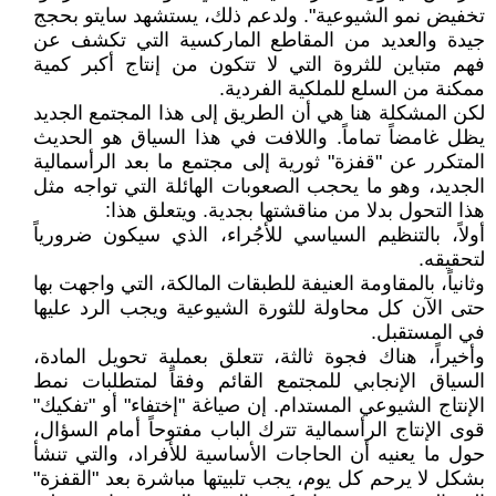
تخفيض نمو الشيوعية". ولدعم ذلك، يستشهد سايتو بحجج
جيدة والعديد من المقاطع الماركسية التي تكشف عن
فهم متباين للثروة التي لا تتكون من إنتاج أكبر كمية
ممكنة من السلع للملكية الفردية.
لكن المشكلة هنا هي أن الطريق إلى هذا المجتمع الجديد
يظل غامضاً تماماً. واللافت في هذا السياق هو الحديث
المتكرر عن "قفزة" ثورية إلى مجتمع ما بعد الرأسمالية
الجديد، وهو ما يحجب الصعوبات الهائلة التي تواجه مثل
هذا التحول بدلا من مناقشتها بجدية. ويتعلق هذا:
أولاً، بالتنظيم السياسي للأجُراء، الذي سيكون ضرورياً
لتحقيقه.
وثانياً، بالمقاومة العنيفة للطبقات المالكة، التي واجهت بها
حتى الآن كل محاولة للثورة الشيوعية ويجب الرد عليها
في المستقبل.
وأخيراً، هناك فجوة ثالثة، تتعلق بعملية تحويل المادة،
السياق الإنجابي للمجتمع القائم وفقاً لمتطلبات نمط
الإنتاج الشيوعي المستدام. إن صياغة "إختفاء" أو "تفكيك"
قوى الإنتاج الرأسمالية تترك الباب مفتوحاً أمام السؤال،
حول ما يعنيه أن الحاجات الأساسية للأفراد، والتي تنشأ
بشكل لا يرحم كل يوم، يجب تلبيتها مباشرة بعد "القفزة"