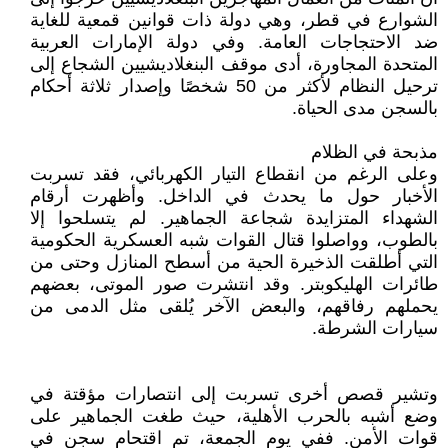
الشوارع في قطر، وهي دولة ذات قوانين قمعية للغاية
ضد الاحتجاجات العامة. وفي دولة الإمارات العربية
المتحدة المجاورة، أدى موقف البنغلاديشيين الشجاع إلى
ترحيل النظام لأكثر من 50 شخصًا وإصدار ثلاثة أحكام
بالسجن مدى الحياة.
مذبحة في الظلام
وعلى الرغم من انقطاع التيار الكهربائي، فقد تسربت
الأخبار حول ما يحدث في الداخل. وأظهرت أرقام
الشهداء المتزايدة شجاعة الجماهير. لم يتسلحوا إلا
بالطوب، وواصلوا قتال القوات شبه العسكرية الحكومية
التي أطلقت الذخيرة الحية من أسطح المنازل وحتى من
طائرات الهليكوبتر. وقد انتشرت صور الموتى، بعضهم
يحملهم رفاقهم، والبعض الآخر يُلقى مثل الدمى من
سيارات الشرطة.
وتشير قصص أخرى تسربت إلى انتصارات مؤقتة في
وضع أشبه بالحرب الأهلية، حيث طغت الجماهير على
قوات الأمن. ففي يوم الجمعة، تم اقتحام سجن في