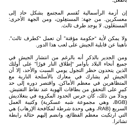
بالفعل.
إن أزمة الرأسمالية تُقسم المجتمع بشكل حاد إلى
معسكرين. من جهة: المستغِلون، ومن الجهة الأخرى:
المستغَلون. لا يوجد طرف ثالث.
ولا يمكن لأية “حكومة مؤقتة” أن تعمل “كطرف ثالث”.
ناهينا عن قابلية الجيش على لعب هذا الدور.
ومن الجدير بالذكر أنه بالرغم من انتشار الجيش في
جميع أنحاء البلاد بأوامر “إطلاق النار فورًا” على أولئك
الذين يتحدون حظر التجول يومي السبت والأحد، إلا أن
الجيش لم يشارك في معارك بالأسلحة النارية مع
المتظاهرين في معظم الأماكن. واقتصر دوره إلى حد
كبير على التحقق من بطاقات الهوية عند نقاط التفتيش.
وبدلًا من ذلك، كان حرس الحدود المكروه في بنغلاديش
(BGB، وهي مجموعة شبه عسكرية) وكتيبة العمل
السريع (RAB، وهي وحدة شرطة لمكافحة الإرهاب) هي
التي ارتكبت معظم الفظائع، وانضم إليهم حثالة رابطة
تشاترا.