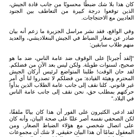
كان هذا بلا شك ضبطًا محسوبًا من جانب قادة الجيش،
الذين توقعوا درجة كبيرة من التعاطف بين الجنود
العاديين مع الاحتجاجات.
وفي الواقع، فقد نشر مراسل الجزيرة ما زعم أنه بيان
صادر عن صغار الضباط في الجيش البنغلاديشي، والعديد
منهم طلاب سابقين:
“[لقد أُجبرنا] على الوقوف ضد عامة الناس، ضد ما هو
صحيح، لسنوات طويلة. ولكن ليس بعد الآن من فضلكم.
لقد حان الوقت! طلبنا المتواضع لرئيس أركان الجيش
المحترم وهيئة القيادة: من فضلكم لا تصدروا لنا أي أمر
غير قانوني. كلنا نقف إلى جانب عامة الطلاب الذين بدأوا
حركتهم بمطلب حق، نحن نقف إلى جانب عامة الناس
في البلاد.”
لقد ادعى الكثيرون على الفور أن هذا كان بيانًا ملفقًا،
لكن الصحفي نفسه أصر علنًا على صحة البيان، وأنه كان
على اتصال شخصي مع هؤلاء الضباط الصغار. ومن
المعقول تمامًا أن هذا البيان حقيقي. لا شك أن مجموعات