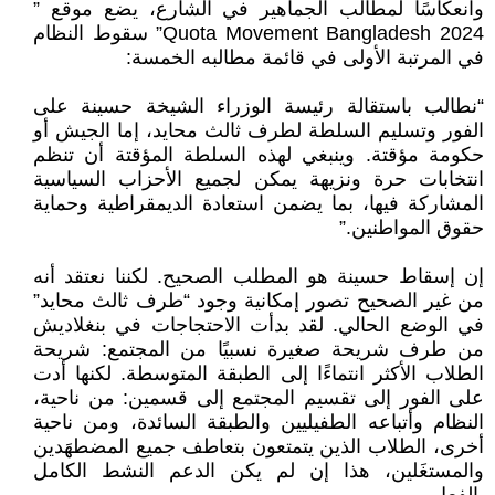
وانعكاسًا لمطالب الجماهير في الشارع، يضع موقع ”
Quota Movement Bangladesh 2024” سقوط النظام
في المرتبة الأولى في قائمة مطالبه الخمسة:
“نطالب باستقالة رئيسة الوزراء الشيخة حسينة على
الفور وتسليم السلطة لطرف ثالث محايد، إما الجيش أو
حكومة مؤقتة. وينبغي لهذه السلطة المؤقتة أن تنظم
انتخابات حرة ونزيهة يمكن لجميع الأحزاب السياسية
المشاركة فيها، بما يضمن استعادة الديمقراطية وحماية
حقوق المواطنين.”
إن إسقاط حسينة هو المطلب الصحيح. لكننا نعتقد أنه
من غير الصحيح تصور إمكانية وجود “طرف ثالث محايد”
في الوضع الحالي. لقد بدأت الاحتجاجات في بنغلاديش
من طرف شريحة صغيرة نسبيًا من المجتمع: شريحة
الطلاب الأكثر انتماءًا إلى الطبقة المتوسطة. لكنها أدت
على الفور إلى تقسيم المجتمع إلى قسمين: من ناحية،
النظام وأتباعه الطفيليين والطبقة السائدة، ومن ناحية
أخرى، الطلاب الذين يتمتعون بتعاطف جميع المضطهَدين
والمستغَلين، هذا إن لم يكن الدعم النشط الكامل