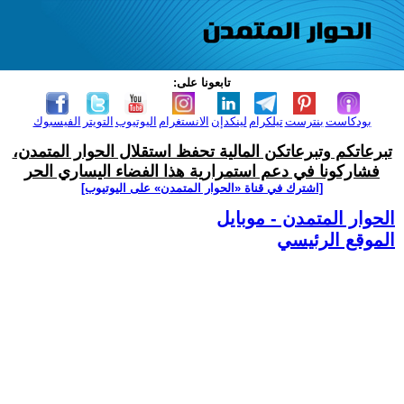
تابعونا على:
بودكاست
بنترست
تيلكرام
لينكدإن
الانستغرام
اليوتيوب
التويتر
الفيسبوك
تبرعاتكم وتبرعاتكن المالية تحفظ استقلال الحوار المتمدن،
فشاركونا في دعم استمرارية هذا الفضاء اليساري الحر
[اشترك في قناة ‫«الحوار المتمدن» على اليوتيوب]
الحوار المتمدن - موبايل
الموقع الرئيسي