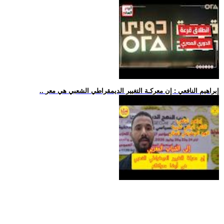
.. إبراهيم النافعي : إن معركـة التغيير الديمقراطي الشعبي هي معر