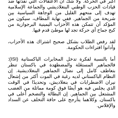
أكبر في الحركة. ولا شك أن الاعتقالات التي نفذتها ضد
قيادات الحزب الوطني البنغلاديشي والجماعة الإسلامية
تهدف إلى منحهم القليل من الوجاهة السياسية بين
شريحة من الجماهير. ففي نهاية المطاف، سيكون من
المؤكد أن تتمكن هذه الأحزاب اليمينية البرجوازية من
كبح جماح أي حركة تجد لها موطئ قدم فيها.
لقد رفض الطلاب بشكل صحيح اشتراك هذه الأحزاب،
وأدانوا افتراءات الحكومة.
أما بالنسبة لفكرة تدخل المخابرات الباكستانية (ISI):
فالجماهير المستغَلة والمضطهَدة في باكستان تنظر
بتعاطف كامل إلى نضال الجماهير البنغلاديشية. إن
النظام الباكستاني لديه رغبة في الموت أكثر من إشعال
نيران الاضطرابات في بنغلاديش، وتحديدًا في الوقت
الذي يجلس فيه هو أيضًا فوق كومة مماثلة من الغضب
المشتعل بين الجماهير. إن البطالة والتضخم أعلى في
باكستان. وكلاهما يتأرجح على حافة التخلف عن السداد
والإفلاس.