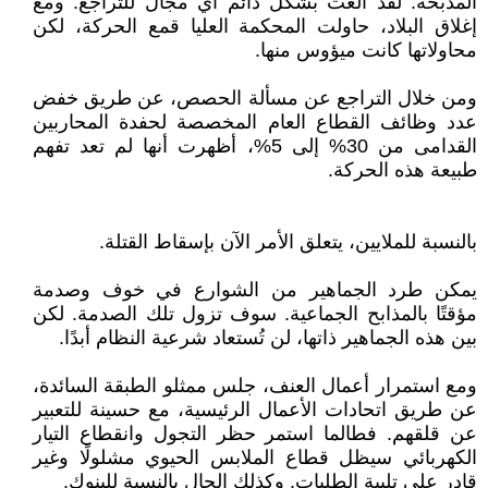
المذبحة. لقد ألغت بشكل دائم أي مجال للتراجع. ومع
إغلاق البلاد، حاولت المحكمة العليا قمع الحركة، لكن
محاولاتها كانت ميؤوس منها.
ومن خلال التراجع عن مسألة الحصص، عن طريق خفض
عدد وظائف القطاع العام المخصصة لحفدة المحاربين
القدامى من 30% إلى 5%، أظهرت أنها لم تعد تفهم
طبيعة هذه الحركة.
بالنسبة للملايين، يتعلق الأمر الآن بإسقاط القتلة.
يمكن طرد الجماهير من الشوارع في خوف وصدمة
مؤقتًا بالمذابح الجماعية. سوف تزول تلك الصدمة. لكن
بين هذه الجماهير ذاتها، لن تُستعاد شرعية النظام أبدًا.
ومع استمرار أعمال العنف، جلس ممثلو الطبقة السائدة،
عن طريق اتحادات الأعمال الرئيسية، مع حسينة للتعبير
عن قلقهم. فطالما استمر حظر التجول وانقطاع التيار
الكهربائي سيظل قطاع الملابس الحيوي مشلولًا وغير
قادر على تلبية الطلبات. وكذلك الحال بالنسبة للبنوك.