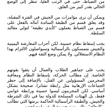
من الضباط، حتى في الرتب العليا، تنظر إلى الوضع
الحالي بقدر كبير من القلق.
ويمكن أن نرى مؤامرات من الجيش في الفترة المقبلة،
وقد يعلق قسم من الطبقة السائدة آماله بالفعل على
قسم من الضباط يعملون “كأيدي نظيفة” لتولي مقاليد
السلطة.
يجب إسقاط نظام حسينة. لكن أحزاب المعارضة اليمينية
والجيش متمسكون بالرأسمالية وسيواصلون الالتزام بهذا
النظام الاستغلالي. ولا يمكن وضع الثقة فيهم.
يجب على جماهير الطلاب والعمال أن يثقوا بقوتهم
الخاصة. إن مطالب الحركة، بإسقاط النظام ومعاقبة
المجرمين المسؤولين عن القتل، بالإضافة إلى حظر
الجماعات الإرهابية مثل رابطة تشاترا، صحيحة بشكل
أساسي. لكن المجرمون ليسوا حسينة ورابطة عوامي
فقط، بل الهيئات المسلحة للدولة بما في ذلك الشرطة
والجيش، والطبقة الرأسمالية الحاكمة برمتها التي تطالب
بـ”النظام”، والتي تبث حسينة الرعب لمصلحتهم.