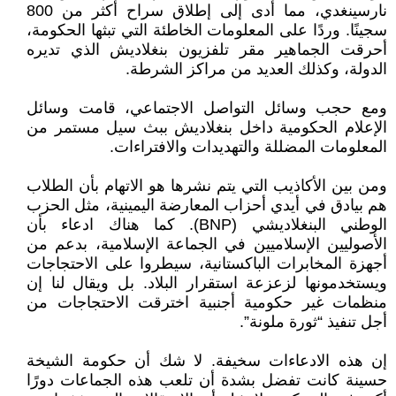
نارسينغدي، مما أدى إلى إطلاق سراح أكثر من 800
سجينًا. وردًا على المعلومات الخاطئة التي تبثها الحكومة،
أحرقت الجماهير مقر تلفزيون بنغلاديش الذي تديره
الدولة، وكذلك العديد من مراكز الشرطة.
ومع حجب وسائل التواصل الاجتماعي، قامت وسائل
الإعلام الحكومية داخل بنغلاديش ببث سيل مستمر من
المعلومات المضللة والتهديدات والافتراءات.
ومن بين الأكاذيب التي يتم نشرها هو الاتهام بأن الطلاب
هم بيادق في أيدي أحزاب المعارضة اليمينية، مثل الحزب
الوطني البنغلاديشي (BNP). كما هناك ادعاء بأن
الأصوليين الإسلاميين في الجماعة الإسلامية، بدعم من
أجهزة المخابرات الباكستانية، سيطروا على الاحتجاجات
ويستخدمونها لزعزعة استقرار البلاد. بل ويقال لنا إن
منظمات غير حكومية أجنبية اخترقت الاحتجاجات من
أجل تنفيذ “ثورة ملونة”.
إن هذه الادعاءات سخيفة. لا شك أن حكومة الشيخة
حسينة كانت تفضل بشدة أن تلعب هذه الجماعات دورًا