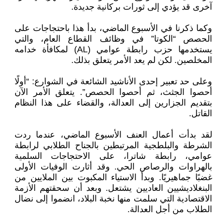
آخرى قد يؤدي إلى ثورات بركانية جديدة.
وكما ذكرنا في الأسبوع الماضي، بدأ هذا باحتجاجات على
الحصص “الكوتا” في وظائف القطاع العام، والتي
يستخدمها حزب رابطة عوامي (AL) لمكافأة خدامه
المخلصين. لكن لم يعد الأمر يتعلق بذلك.
وعلى حد تعبير إحدى الأناشيد الشائعة في الشوارع: “أولًا
أحصوا الجثث، ثم أحصوا الحصص”. يتعلق الأمر الآن
بتقديم الجزارين إلى العدالة، والقضاء على هذا النظام
القاتل.
لقد بدأت أعمال العنف الأسبوع الماضي، عندما ردت
الشرطة والبلطجية المرتبطين بالجناح الطلابي لرابطة
عوامي، رابطة شاترا، على الاحتجاجات السلمية
بالهراوات والرصاص الحي. وقد أثارت الوفيات الأولى
غضبًا جماهيريًا. وبدأ الاستياء المكبوت بين الملايين من
البنغلاديشيين العاديين يشتعل. وبعد أن سحقتهم الأزمة
الاقتصادية التي سلمت منها نخبة البلاد، انضموا إلى نضال
الطلاب من أجل العدالة.