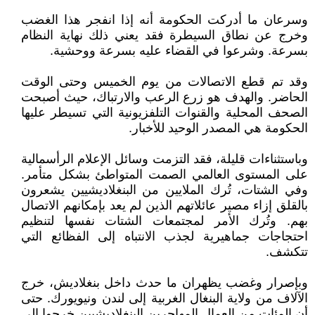
وسرعان ما أدركت الحكومة أنه إذا انفجر هذا الغضب
وخرج عن نطاق السيطرة فقد يعني ذلك نهاية النظام
بسرعة. وشرعوا في القضاء عليه بسرعة ووحشية.
وقد تم قطع الاتصالات من يوم الخميس وحتى الوقت
الحاضر. والهدف هو زرع الرعب والارتباك، حيث أصبحت
الصحف المحلية والقنوات التلفزيونية التي تسيطر عليها
الحكومة هي المصدر الوحيد للأخبار.
وباستثناءات قليلة، فقد التزمت وسائل الإعلام الرأسمالية
على المستوى العالمي الصمت المتواطئ بشكل متأمر.
وفي الشتات، تُرك الملايين من البنغلاديشيين يشعرون
بالقلق إزاء مصير عائلاتهم الذين لم يعد بإمكانهم الاتصال
بهم. وتُرك الأمر لمجتمعات الشتات نفسها لتنظيم
احتجاجات جماهيرية لجذب الانتباه إلى الفظائع التي
تتكشف.
وبإصرار وغضب يظهران ما حدث داخل بنغلاديش، خرج
الآلاف من ولاية البنغال الغربية إلى لندن ونيويورك. حتى
أن المئات من العمال المهاجرين البنغلاديشيين خرجوا إلى