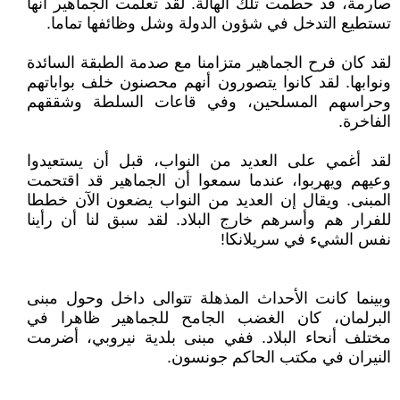
صارمة، قد حطمت تلك الهالة. لقد تعلمت الجماهير أنها
تستطيع التدخل في شؤون الدولة وشل وظائفها تماما.
لقد كان فرح الجماهير متزامنا مع صدمة الطبقة السائدة
ونوابها. لقد كانوا يتصورون أنهم محصنون خلف بواباتهم
وحراسهم المسلحين، وفي قاعات السلطة وشققهم
الفاخرة.
لقد أغمي على العديد من النواب، قبل أن يستعيدوا
وعيهم ويهربوا، عندما سمعوا أن الجماهير قد اقتحمت
المبنى. ويقال إن العديد من النواب يضعون الآن خططا
للفرار هم وأسرهم خارج البلاد. لقد سبق لنا أن رأينا
نفس الشيء في سريلانكا!
وبينما كانت الأحداث المذهلة تتوالى داخل وحول مبنى
البرلمان، كان الغضب الجامح للجماهير ظاهرا في
مختلف أنحاء البلاد. ففي مبنى بلدية نيروبي، أضرمت
النيران في مكتب الحاكم جونسون.