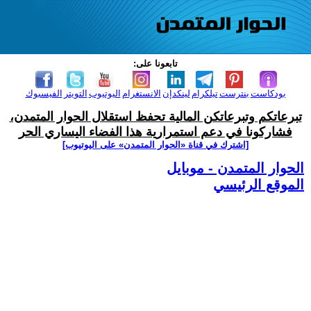
تابعونا على:
بودكاست
بنترست
تيلكرام
لينكدإن
الانستغرام
اليوتيوب
التويتر
الفيسبوك
تبرعاتكم وتبرعاتكن المالية تحفظ استقلال الحوار المتمدن،
فشاركونا في دعم استمرارية هذا الفضاء اليساري الحر
[اشترك في قناة ‫«الحوار المتمدن» على اليوتيوب]
الحوار المتمدن - موبايل
الموقع الرئيسي