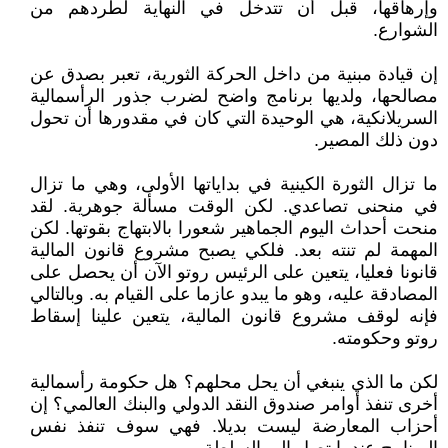
وإرهاقها، قبل أن تتدخل في النهاية لطردهم من
الشوارع.
إن قيادة مبنية من داخل الحركة الثورية، تعبر بصدق عن
مصالحها، ولديها برنامج واضح لضرب جذور الرأسمالية
السريلانكية، هي الوحيدة التي كان في مقدورها أن تحول
دون ذلك المصير.
ما تزال الثورة الكينية في بداياتها الأولى، وهي ما تزال
في منحنى تصاعدي. لكن الوقت مسألة جوهرية. لقد
منحت أحداث اليوم الجماهير شعورا بالابتهاج بقوتها. لكن
المهمة لم تنته بعد. فلكي يصبح مشروع قانون المالية
قانونا فعليا، يتعين على الرئيس روتو الآن أن يحصل على
المصادقة عليه، وهو ما يبدو عازما على القيام به. وبالتالي
فإنه لوقف مشروع قانون المالية، يتعين علينا إسقاط
روتو وحكومته.
لكن ما الذي ينبغي أن يحل محلهم؟ هل حكومة رأسمالية
أخرى تنفذ أوامر صندوق النقد الدولي والبنك العالمي؟ إن
أحزاب المعارضة ليست بديلا. فهي سوف تنفذ نفس