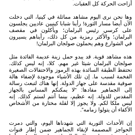
أزاحت الحركة كل العقبات.
وها نحن نرى اليوم مشاهد مماثلة في كينيا، التي دخلت
الآن أيضا مسار الثورة! رأينا شبابا كينيين عاديين يجلسون
على كرسي رئيس البرلمان؛ ويأكلون في مقصف
البرلمان؛ والأكثر رمزية من كل ذلك، رأيناهم يسيرون
في الشوارع وهم يحملون صولجان البرلمان!
هذه مشاهد قوية. قد يبدو حمل زينة عديمة الفائدة مثل
صولجان البرلمان شيئا غير مهم. كلا، إنه ليس كذلك.
تحتفظ الطبقة السائدة بهذه الرموز والاحتفالات الصغيرة
الفخمة لسبب ما. إن تلك الأشياء موجودة لإضفاء هالة
صوفية مقدسة على جهاز الدولة. إنها هناك لتبعث رسالة
إلى الجماهير مفادها: “لا يمكنكم المساس بالجهاز
المقدس للدولة. إنه عظيم، بينما أنتم لستم كذلك. إنه
ليس ملكا لكم. ولا يجوز إلا لقلة مختارة من الأشخاص
الأكفاء أن يتولوا زمامه”.
إن الأحداث الثورية التي شهدناها اليوم، والتي دمرت
الحواجز المصممة لإبقاء الجماهير ضمن إطار قنوات