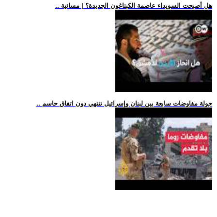
.. هل أصبحت السويداء عاصمة الكبتاغون الجديدة؟ | مسائية
.. جولة مفاوضات سابعة بين لبنان وإسرائيل تنتهي دون اتفاق حاسم