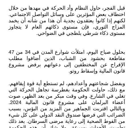
قبل الفجر، حاول النظام وأد الحركة في مهدها من خلال
اختطاف بعض المؤثرين على وسائل التواصل الاجتماعي.
لكنهم إذا كانوا يعتقدون بجدية أن هذا من شأنه أن يخمد
المزاج الثوري، فإن مستوى ذكائهم العام لا يتجاوز
مستوى ذكاء شرطي بلطجي في الضواحي.
بحلول صباح اليوم، امتلأت شوارع المدن في 34 من 47
مقاطعة بحشود من الشباب، الذين أضافوا مطلب
الإفراج عن المختطفين إلى دعواتهم برفض مشروع
قانون المالية وإسقاط روتو.
وبفضل شجاعتهم وأعدادهم، لم تستطع أية قوة إيقافهم.
مع ذلك، حاولت الحكومة بغطرسة تجاهل الحركة التي
تغلي في الشارع. وفي وقت مبكر من بعد الظهر، صوت
أعضاء البرلمان على مشروع قانون المالية 2024.
وبالتالي اقتربت الجماهير من المزيد من البؤس، بسبب
الضرائب التي فرضها صندوق النقد الدولي على كل شيء
من الفوط الصحية إلى رعاية مرضى السرطان. بعد ذلك
تطورت الأحداث بسرعة، ولا شك أن هذه الحكومة