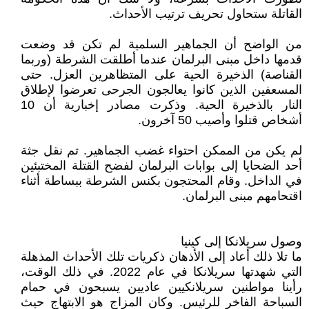
القاتلة ستحاول تحريف ترتيب الأحداث.
من الواضح أن الجماهير السلمية لم تكن قد وضعت
قدمها داخل مبنى البرلمان عندما أطلقت الشرطة (وربما
القناصة) الذخيرة الحية على المتظاهرين العزل. حتى
المسعفين الذين كانوا يعالجون الجرحى تعرضوا لإطلاق
النار بالذخيرة الحية. وذكرت مصادر إخبارية أن 10
أشخاص قتلوا وأصيب 50 آخرون.
لم يكن من الممكن احتواء غضب الجماهير. تم نقل جثة
أحد الضحايا إلى بوابات البرلمان لفضح القتلة المختبئين
في الداخل. وقام المحتجون بكنس الشرطة ببساطة أثناء
اقتحامهم مبنى البرلمان.
وصول سريلانكا إلى كينيا
ما تلا ذلك أعاد إلى الأذهان ذكريات تلك الأحداث المذهلة
التي شهدتها سريلانكا في عام 2022. في ذلك الوقت،
رأينا مواطنين سريلانكيين عاديين يسبحون في حمام
السباحة الفاخر للرئيس. وكان المزاج هو الابتهاج حيث