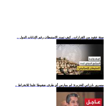
.. ستة عقود من القرارات.. كيف تمدد الاستيطان رغم الإدانات الدول
.. مسرور بارزاني للجزيرة: لم يمارس أي طرف ضغوطا علينا للانخراط