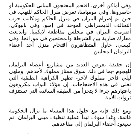
وفي أماكن أخرى، اقتحم المحتجون المباني الحكومية أو
حاصروها. وفي مومباسا، تعرض منزل الحاكم للنهب. في
حين تم إضرام النيران في منزل الحاكم ومكاتب حزب
التحالف الديمقراطي الموحد في إمبو. وفي نانيوكي،
أضرمت النيران في مجلس مقاطعة لايكيبيا. واندلعت
معارك ضارية بين الشرطة والمحتجين في مورانجا. وفي
كيسي، حاول المتظاهرون اقتحام منزل أحد أعضاء
البرلمان المحليين.
إن حقيقة تعرض العديد من مشاريع أعضاء البرلمان
للهجوم -بما في ذلك سوق ممتاز مملوك لأحدهم، وملهى
ليلي فاخر مملوك لآخر- تظهر الكراهية الطبقية التي
تغلي في هذه الاحتجاجات. إن هؤلاء النواب مكروهون
باعتبارهم جزءا لا يتجزأ من الطبقة السائدة التي تستنزف
ثروات الأمة.
ومع ذلك فإنه مع حلول هذا المساء ما تزال الحكومة
قائمة. وغدا سوف تبدأ عملية تنظيف مبنى البرلمان، ثم
سيعود أعضاء البرلمان إلى مقاعدهم.