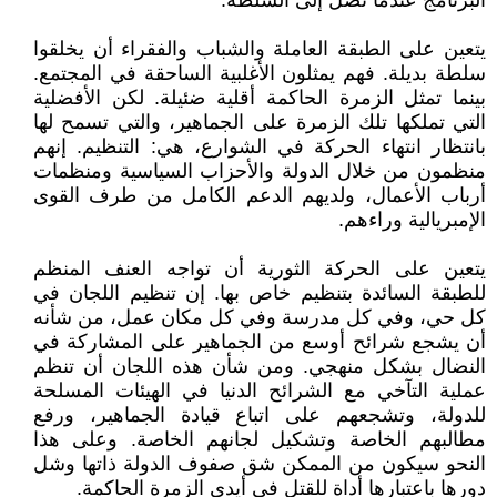
البرنامج عندما تصل إلى السلطة.
يتعين على الطبقة العاملة والشباب والفقراء أن يخلقوا
سلطة بديلة. فهم يمثلون الأغلبية الساحقة في المجتمع.
بينما تمثل الزمرة الحاكمة أقلية ضئيلة. لكن الأفضلية
التي تملكها تلك الزمرة على الجماهير، والتي تسمح لها
بانتظار انتهاء الحركة في الشوارع، هي: التنظيم. إنهم
منظمون من خلال الدولة والأحزاب السياسية ومنظمات
أرباب الأعمال، ولديهم الدعم الكامل من طرف القوى
الإمبريالية وراءهم.
يتعين على الحركة الثورية أن تواجه العنف المنظم
للطبقة السائدة بتنظيم خاص بها. إن تنظيم اللجان في
كل حي، وفي كل مدرسة وفي كل مكان عمل، من شأنه
أن يشجع شرائح أوسع من الجماهير على المشاركة في
النضال بشكل منهجي. ومن شأن هذه اللجان أن تنظم
عملية التآخي مع الشرائح الدنيا في الهيئات المسلحة
للدولة، وتشجعهم على اتباع قيادة الجماهير، ورفع
مطالبهم الخاصة وتشكيل لجانهم الخاصة. وعلى هذا
النحو سيكون من الممكن شق صفوف الدولة ذاتها وشل
دورها باعتبارها أداة للقتل في أيدي الزمرة الحاكمة.