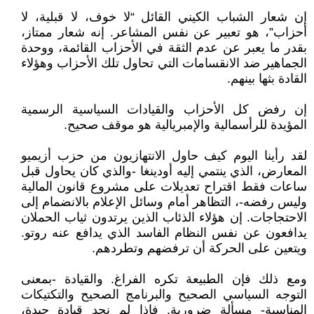
إن شعار الشباب الكيني القائل “لا خوف، لا قبلية، لا
أحزاب”، هو تعبير عن نفس المشاعر. إنه شعار ممتاز،
بقدر ما يعبر عن عدم الثقة في الأحزاب القائمة، ووحدة
الجماهير ضد الانقسامات التي تحاول تلك الأحزاب وهؤلاء
القادة بثها بينهم.
إن رفض كل الأحزاب والقيادات السياسية الرسمية
المؤيدة للرأسمالية والإمبريالية هو موقف صحيح.
لقد رأينا اليوم كيف حاول الانتهازيون من حزب أزيميو
المعارض، الذي ينتمي إليه أودينغا -والذي كان يحاول قبل
ساعات فقط اقتراح تعديلات على مشروع قانون المالية
وليس رفضه-، التظاهر أمام وسائل الإعلام بالانضمام إلى
الاحتجاجات. إن هؤلاء الذئاب الذين يرتدون ثياب الحملان
يدافعون عن نفس النظام الفاسد الذي يدافع عنه روتو.
ويتعين على الحركة أن ترفضهم وتطردهم.
ومع ذلك فإن الطبيعة تكره الفراغ. والقيادة -بمعنى
التوجه السياسي الصحيح والبرنامج الصحيح والتكتيكات
المناسبة- مسألة ضرورية. فإذا لم نجد قيادة جيدة،