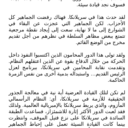
فسوف نجد قيادة سيئة.
لقد حدث هذا في سريلانكا. فهناك رفضت الجماهير كل
الأحزاب. لكن الجماهير التي عجزت عن البقاء في
الشوارع إلى ما لا نهاية، سعت إلى إيجاد نقطة مرجعية
تتمتع ببعض مظاهر السلطة في نظرهم من أجل تقديم
مخرج من الوضع القائم.
ولقد تولى هذا الدور المحامون الذين اكتسبوا النفوذ داخل
الحركة من خلال الدفاع بقوة عن الذين اعتقلهم النظام.
وتقدمت نقابة المحامين في سريلانكا، ببرنامج لعزل
الرئيس القديم… واستبداله بدمية أخرى من نفس الزمرة
الحاكمة.
لم تكن لتلك القيادة العرضية أية نية في معالجة الجذور
الحقيقية للأزمة في سريلانكا، أي: النظام الرأسمالي
المأزوم، والذي يربط سريلانكا بالإمبريالية العالمية. ولذلك
فقد لعبت الدور الأكثر إثارة للاشمئزاز، فساعدت الطبقة
السائدة في سريلانكا على نزع فتيل الموقف، وانتظرت
بينما كانت القيادة السيئة تعمل على إحباط الجماهير