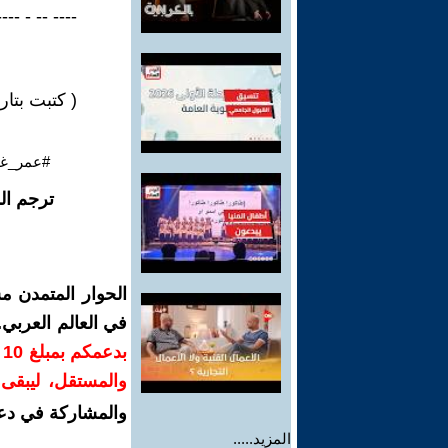
---- -- - ---- -
( كتبت بتاريخ 24-7-4
#عمر_غص
ترجم ال
الحوار المتمدن م
في العالم العربي
ب
والمستقل، ليبقى ص
والمشاركة في دع
المزيد.....