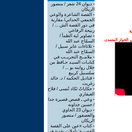
-
ديوان 24 شعر / منصور
الريكان
-
القصة الشاعرة والوعي
الجمعي الحداثي/ مقاربة
في دور القصة الش ... /
ربيحة الرفاعي
-
تصاوير لية الظمأ /
الحوار المتمدن
السمّاح عبد الله
-
ثلاثاءات عابر سبيل /
السمّاح عبد الله
-
ملامــح التجريــب في
كتابـات السيـد حـافظ من
خلال روايته يو ... /
سلسبيل كريبع
-
قناديل الحكمة / د. خالد
زغريت
-
حكاياتْ تَكاد تُنسى / فلاح
العيفاري
-
وعي ـ قصص قصيرة جدا
/ حسين جداونه
-
ديوان 23 الحاوي
والعصفور / منصور
الريكان
-
كتاب «عين على القصة
القصيرة: تأملات نقدية في