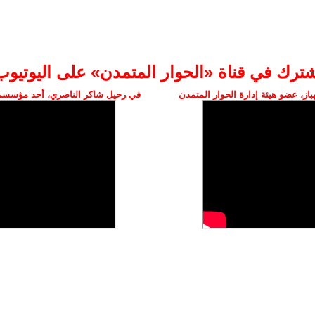
شترك في قناة «الحوار المتمدن» على اليوتيوب
ز، عضو هيئة إدارة الحوار المتمدن
في رحيل شاكر الناصري، أحد مؤسسي 