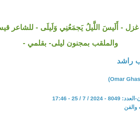
ل - أَلَيسَ اللَّيلُ يَجمَعُنِي وَلَيلَى - للشاعر 
والملقب بمجنون ليلى- بقلمي -
 راشد
20 / 7 / 25 - 17:46
 والفن