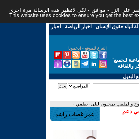
ر على الزر - موافق - لكي لاتظهر هذه الرسالة مرة اخرى -
This website uses cookies to ensure you get the best 
لة أنباء حقوق الإنسان
-
اخبار الرياضة
-
اخبار
التبرع للموقع - ادعمونا
اعية للجميع
"
ر والثقافة
 البديل
الملوح والملقب بمجنون ليلى- بقلمي -
في دعم
عمر غصاب راشد