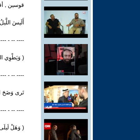
قوسين , أق
أَلَيسَ اللَّيلُ
---- -- - ---- 
( وَيَطْوِي اللّ
---- -- - ---- -
تَرى وَضَحَ الن
---- -- - ---- 
( وَهَلْ لَيلَى ل