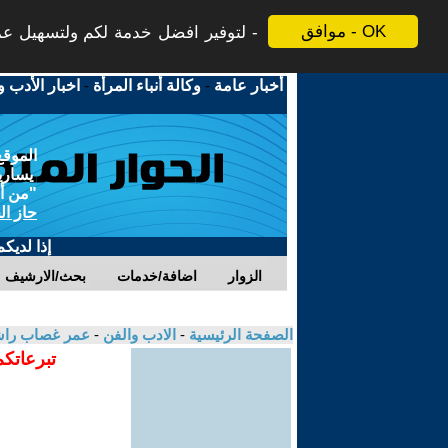
موافق - OK
لتوفير افضل خدمة لكم ولتسهيل عملي
أخبار عامة
-
وكالة أنباء المرأة
-
اخبار الأدب و
الموقع
يسارية
"من أج
حاز ال
إذا لديك
الزوار
اضافة/خدمات
بحث/الارشيف
الصفحة الرئيسية
-
الادب والفن
-
عمر غصاب را
تبرعاتكم