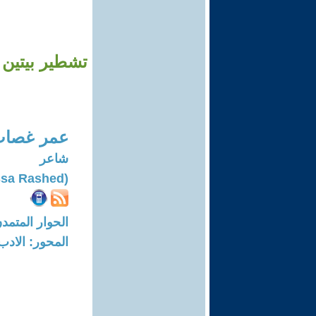
تشطير بيتين غز
عمر غصاب
شاعر
(Omar Ghassa Rashed)
الحوار المتمدن-العدد: 8049 - 24
المحور: الادب