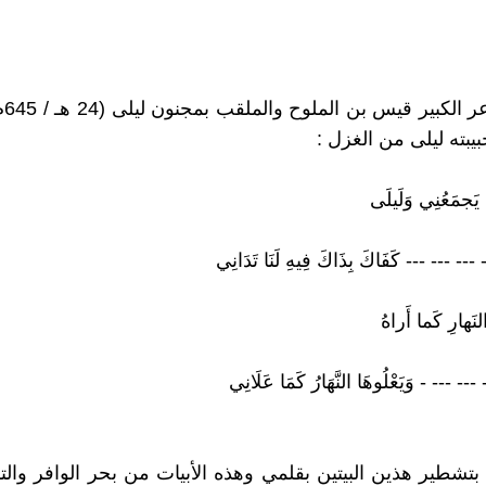
 يَجمَعُنِي وَلَيلَى
--- --- --- كَفَاكَ بِذَاكَ فِيهِ لَنَا تَدَانِي
َهارِ كَما أَراهُ
-- --- - وَيَعْلُوهَا النَّهَارُ كَمَا عَلَانِي
تشطير هذين البيتين بقلمي وهذه الأبيات من بحر الوافر وال