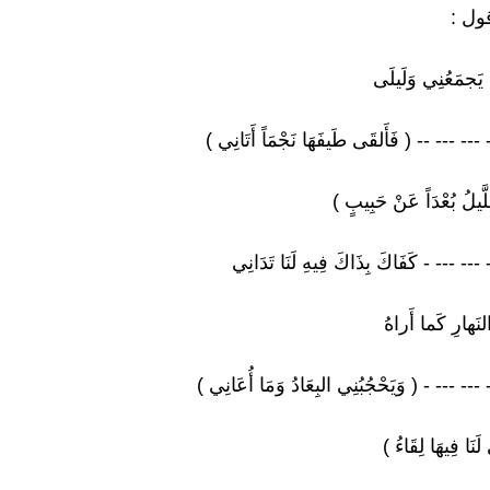
ول :
 يَجمَعُنِي وَلَيلَى
--- --- -- ( فَأَلقَى طَيفَهَا نَجْمَاً أَتَانِي )
َيلُ بُعْدَاً عَنْ حَبِيبٍ )
-- --- - كَفَاكَ بِذَاكَ فِيهِ لَنَا تَدَانِي
َهارِ كَما أَراهُ
--- --- - ( وَيَحْجُبُنِي البِعَادُ وَمَا أُعَانِي )
َنَا فِيهَا لِقَاءُ )