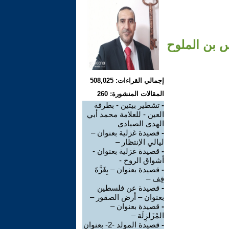
قيس بن الملوح
إجمالي القراءات: 508,025
المقالات المنشورة: 260
-
تشطير بيتين - بطرفة
العين - للعلامة محمد أبي
الهدى الصيادي
-
قصيدة غزلية بعنوان –
ليالي الإنتظار –
-
قصيدة غزلية بعنوان -
أشواق الروح -
-
قصيدة بعنوان – بِغَزَّةَ
قِف –
-
قصيدة عن فلسطين
بعنوان – أرض الصقور –
-
قصيدة بعنوان –
المُزَلزِلَة –
-
قصيدة المولد -2- بعنوان