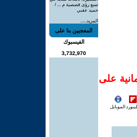
تسع رؤى قصصية م ... /
حميد عقبي
المزيد.....
المعجبين بنا على
الفيسبوك
3,732,970
انية على
يبورد
الموبايل