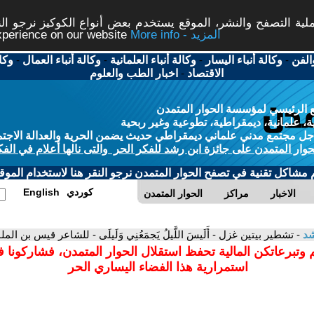
ة التصفح والنشر، الموقع يستخدم بعض أنواع الكوكيز نرجو النق
More info - المزيد
experience on our website
الفن
-
وكالة أنباء اليسار
-
وكالة أنباء العلمانية
-
وكالة أنباء العمال
-
وكا
الاقتصاد
-
اخبار الطب والعلوم
 الرئيسي لمؤسسة الحوار المتمدن
، علمانية، ديمقراطية، تطوعية وغير ربحية
ل مجتمع مدني علماني ديمقراطي حديث يضمن الحرية والعدالة الاجتم
حوار المتمدن على جائزة ابن رشد للفكر الحر والتى نالها أعلام في الفك
م مشاكل تقنية في تصفح الحوار المتمدن نرجو النقر هنا لاستخدام الموقع
كوردي
English
الاخبار
مراكز
الحوار المتمدن
شد
- تشطير بيتين غزل - أَلَيسَ اللَّيلُ يَجمَعُنِي وَلَيلَى - للشاعر قيس بن 
 وتبرعاتكن المالية تحفظ استقلال الحوار المتمدن، فشاركونا 
استمرارية هذا الفضاء اليساري الحر