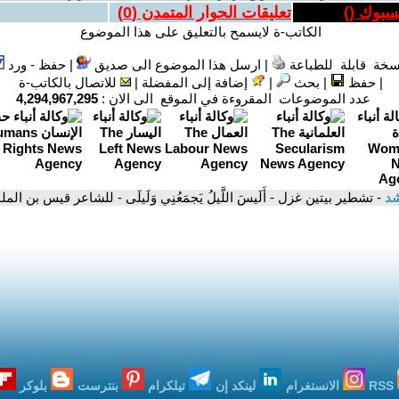
يسبوك (
)
تعليقات الحوار المتمدن (
0
)
الكاتب-ة لايسمح بالتعليق على هذا الموضوع
سخة قابلة للطباعة
|
ارسل هذا الموضوع الى صديق
|
حفظ - ورد
|
حفظ
|
بحث
|
إضافة إلى المفضلة
|
للاتصال بالكاتب-ة
عدد الموضوعات المقروءة في الموقع الى الان :
4,294,967,295
شد
- تشطير بيتين غزل - أَلَيسَ اللَّيلُ يَجمَعُنِي وَلَيلَى - للشاعر قيس بن 
RSS
الانستغرام
لينكد إن
تيلكرام
بنترست
بلوكر