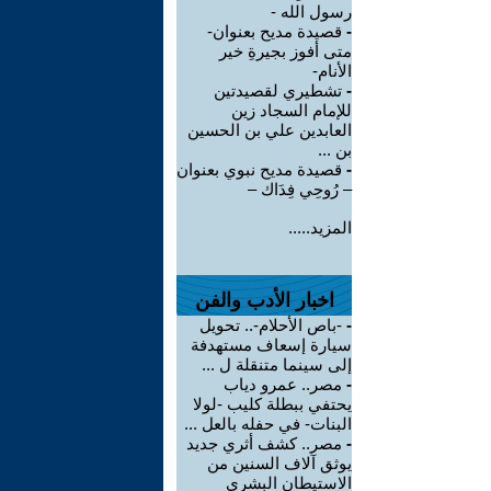
رسول الله -
-
قصيدة مديح بعنوان-
متى أفوز بجيرةِ خير
الأنام-
-
تشطيري لقصيدتين
للإمام السجاد زين
العابدين علي بن الحسين
بن ...
-
قصيدة مديح نبوي بعنوان
– رُوحِي فِدَاك –
المزيد.....
اخبار الأدب والفن
-
-باص الأحلام-.. تحويل
سيارة إسعاف مستهدفة
إلى سينما متنقلة ل ...
-
مصر.. عمرو دياب
يحتفي ببطلة كليب -لولا
البنات- في حفله بالعل ...
-
مصر.. كشف أثري جديد
يوثق آلاف السنين من
الاستيطان البشري