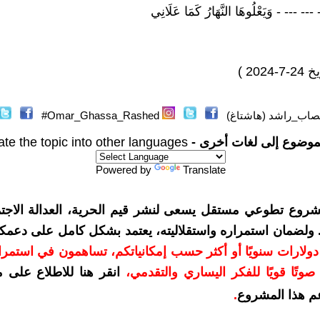
-- --- - وَيَعْلُوهَا النَّهَارُ كَمَا عَلَانِي
202 )
اب_راشد (هاشتاغ)
Omar_Ghassa_Rashed#
موضوع إلى لغات أخرى -
ate the topic into other languages
Powered by
Translate
شروع تطوعي مستقل يسعى لنشر قيم الحرية، العدالة الاجتم
. ولضمان استمراره واستقلاليته، يعتمد بشكل كامل على دعمك
دعمكم بمبلغ 10 دولارات سنويًا أو أكثر حسب إمكانياتكم، تساهمون في استم
وتًا قويًا للفكر اليساري والتقدمي
،
انقر هنا للاطلاع على 
م هذا المشروع
.