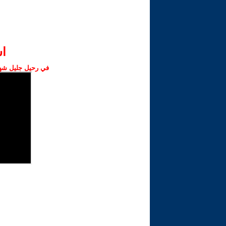
ا‫
في رحيل جليل شهبا