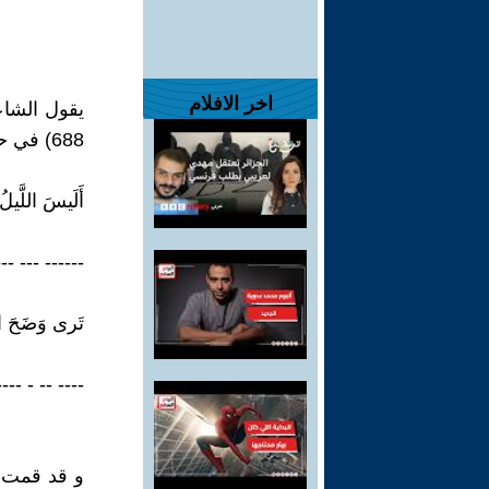
اخر الافلام
688) في حبيبته ليلى من الغزل :
أَلَيسَ اللَّيلُ
------ --- --- 
تَرى وَضَحَ الن
---- -- - ---- -
و قد قمت ب