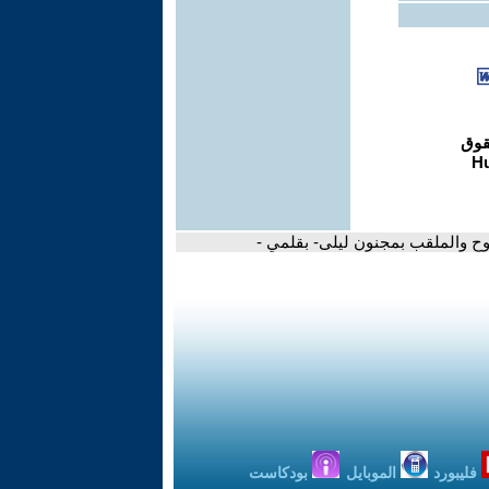
الملوح والملقب بمجنون ليلى- بقلمي -
فليبورد
الموبايل
بودكاست