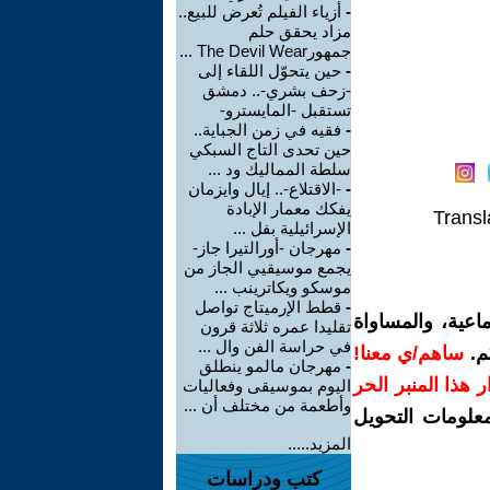
-
أزياء الفيلم تُعرض للبيع..
مزاد يحقق حلم
جمهورThe Devil Wear ...
-
حين يتحوّل اللقاء إلى
-زحف بشري-.. دمشق
تستقبل -المايسترو-
-
فقيه في زمن الجباية..
حين تحدى التاج السبكي
سلطة المماليك ود ...
-
-الاقتلاع-.. إيال وايزمان
يفكك معمار الإبادة
Transl
الإسرائيلية بفل ...
-
مهرجان -أورالتيرا جاز-
يجمع موسيقيي الجاز من
موسكو ويكاترينب ...
-
قطط الإرميتاج تواصل
اعية، والمساواة
تقليدا عمره ثلاثة قرون
في حراسة الفن وال ...
م.
ساهم/ي معنا!
-
مهرجان مالمو ينطلق
رار هذا المنبر الحر
اليوم بموسيقى وفعاليات
وأطعمة من مختلف أن ...
معلومات التحويل
المزيد.....
كتب ودراسات