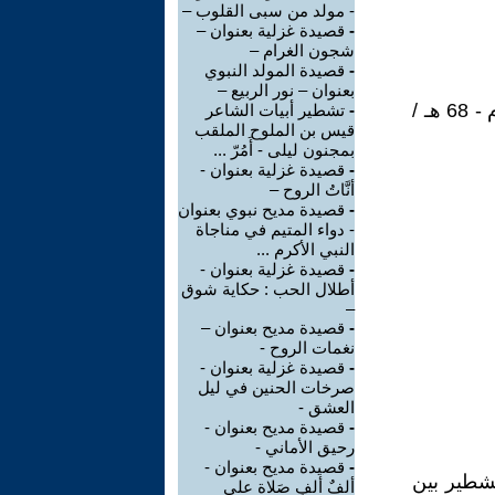
- مولد من سبى القلوب –
-
قصيدة غزلية بعنوان –
شجون الغرام –
-
قصيدة المولد النبوي
بعنوان – نور الربيع –
يقول الشاعر الكبير قيس بن الملوح والملقب بمجنون ليلى (24 هـ / 645م - 68 هـ /
-
تشطير أبيات الشاعر
قيس بن الملوح الملقب
بمجنون ليلى - أَمُرّ ...
-
قصيدة غزلية بعنوان -
أنَّاتُ الروح –
-
قصيدة مديح نبوي بعنوان
- دواء المتيم في مناجاة
النبي الأكرم ...
-
قصيدة غزلية بعنوان -
أطلال الحب : حكاية شوق
–
-
قصيدة مديح بعنوان –
نغمات الروح -
-
قصيدة غزلية بعنوان -
صرخات الحنين في ليل
العشق -
-
قصيدة مديح بعنوان -
رحيق الأماني -
-
قصيدة مديح بعنوان -
تشطير بين
ألفٌ ألفِ صَلاة على