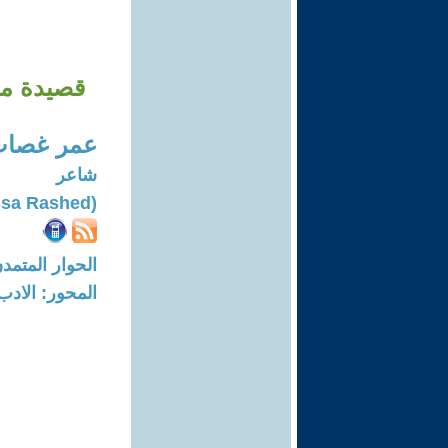
قصيدة مدي
عمر غصاب
شاعر
(Omar Ghassa Rashed)
الحوار المتمدن-العدد: 8031 - 4
المحور: الادب