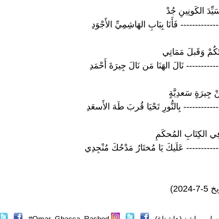
َيِّدَ الكَونِينِ جُدْ
---------- فَأَنَا بِبَابِ الهَاشِمِيِّ الأَجْوَدِ
َكُمْ وَقَبلَ مَمَاتِي
--------- نَالَ الهَنَا مَن نَالَ جِيرَةَ أَحْمَدِ
نْ جِيرَةٍ سَعدِيَّةٍ
---------- بِالنُّورِ تَحْيَا قُربَ طَهَ الأَسعَدِ
فِي الكِتَابِ المُحكَمِ
---------- عَلَيكَ يَا مُختَارُ مَدْحُكَ مُنْجِدِي
2024)
اب_راشد (هاشتاغ)
Omar_Ghassa_Rashed#