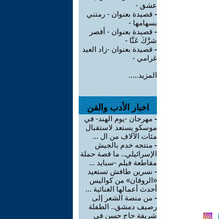
عشق -
-
قصيدة بعنوان - رمتني
بسهامها -
-
قصيدة بعنوان - أقصر
شرَّكَ عَنَّا -
-
قصيدة بعنوان -زاد العيد
غرامي -
المزيد.....
اخبار الأدب والفن
-
مهرجان -يوم الهند- في
موسكو يستعد لاستقبال
مئات الآلاف من ال ...
-
منتجه خدم بالجيش
الإسرائيلي.. ما قصة حملة
مقاطعة فيلم -سبايد ...
-
نسرين طافش تستعيد
«الروقان» من كواليس
أحدث أعمالها الغنائية ...
-
من منصة الشعر إلى
رصيف دمشق.. الطفلة
شريفة حاج حسن في