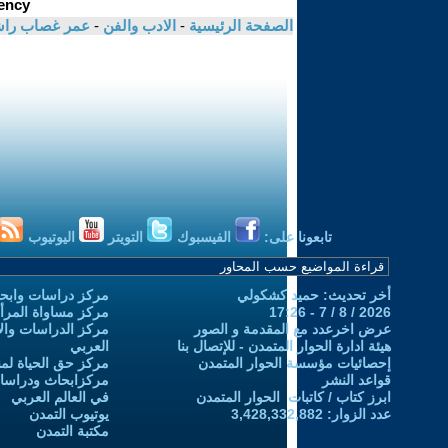
الصفحة الرئيسية
-
الادب والفن
-
عمر غصاب را
تابعونا على:
الفيسبوك
التويتر
اليوتيوب
أخر تحديث: حميد كشكولي
مركز دراسات وابحا
2026 / 8 / 7 - 17:26
مركز مساواة المرأ
عرض اخرعدد مع المقدمة و الصور
مركز الدراسات والاب
هيئة ادارة الحوار المتمدن - للإتصال بنا
العربي
إحصائيات مؤسسة الحوار المتمدن
مركز حق الحياة لمن
قواعد النشر
مركزابحاث ودراسات 
ابرز كتاب / كاتبات الحوار المتمدن
في العالم العربي
عدد الزوار: 3,428,332,882
يوتيوب التمدن
مكتبة التمدن