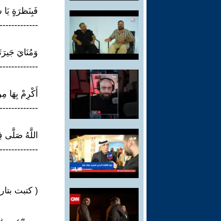
فَبِنَظرَةٍ يَا س
----------------
وَمُنَايَ جَيرَت
---------------
أَكْرِمْ بِهَا مِ
---------------
اللَّهُ صَلَّى 
--------------
( كتبت بتاريخ 5-7-
#عمر_غص