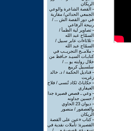
الريكان
-
القصة الشاعرة والوعي
الجمعي الحداثي/ مقاربة
في دور القصة الش ... /
ربيحة الرفاعي
-
تصاوير لية الظمأ /
السمّاح عبد الله
-
ثلاثاءات عابر سبيل /
السمّاح عبد الله
-
ملامــح التجريــب في
كتابـات السيـد حـافظ من
خلال روايته يو ... /
سلسبيل كريبع
-
قناديل الحكمة / د. خالد
زغريت
-
حكاياتْ تَكاد تُنسى / فلاح
العيفاري
-
وعي ـ قصص قصيرة جدا
/ حسين جداونه
-
ديوان 23 الحاوي
والعصفور / منصور
الريكان
-
كتاب «عين على القصة
القصيرة: تأملات نقدية في
تسع رؤى قصصية م ... /