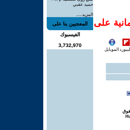
حميد عقبي
المزيد.....
انية على
المعجبين بنا على
الفيسبوك
3,732,970
يبورد
الموبايل