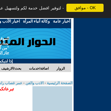
موافق - OK
لتوفير افضل خدمة لكم ولتسهيل عملي
أخبار عامة
-
وكالة أنباء المرأة
-
اخبار الأدب و
الموقع
يسارية
"من أج
حاز ال
إذا لديك
الزوار
اضافة/خدمات
بحث/الارشيف
الصفحة الرئيسية
-
الادب والفن
-
عمر غصاب را
تبرعاتكم