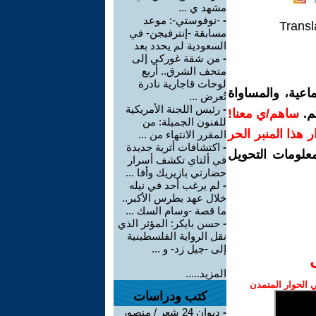
مشهد ي ...
-
-نوفوستي-: موعد
Transl
مسابقة -إنترفيجن- في
السعودية لم يحدد بعد
-
من شقة غوركي إلى
متحف الشرق.. أربع
لوحات قاجارية نادرة
اعية، والمساواة
تُعرض ...
-
رئيس اللجنة الأمريكية
م.
ساهم/ي معنا!
للفنون الجميلة: من
رار هذا المنبر الحر
المقرر الانتهاء من ...
-
اكتشافات أثرية جديدة
معلومات التحويل
في ألتاي تكشف أسرار
حضارتي بازيريك وأفا ...
-
لم يرغب أحد في نيله
خلال عهد بطرس الأكبر..
ما قصة -وسام السك ...
-
حسن بايكر: المؤثر الذي
نقل الرواية الفلسطينية
إلى -جيل زد- و ...
المزيد.....
الحوار المتمدن
كتب ودراسات
-
ديوان 24 شعر / منصور