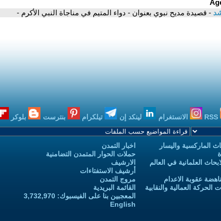
شد
- قصيدة مديح نبوي بعنوان - دواء المتيم في مناجاة النبي الأكرم -
RSS
الانستغرام
لينكد إن
تيلكرام
بنترست
بلوكر
ث الماركسية واليسار
اخبار التمدن
ة
حملات الحوار المتمدن التضامنية
حاث العلمانية في العالم
الارشيف
أرشيف الاستفتاءات
اهضة عقوبة الاعدام
مروج التمدن
الحركة العمالية والنقابية
القائمة البريدية
المعجبين بنا على الفيسبوك: 3,732,970
English