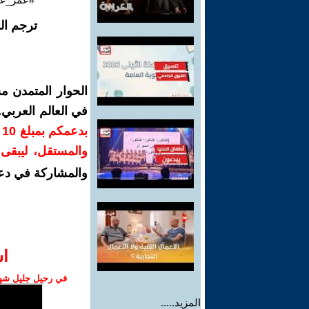
ترجم ال
الحوار المتمدن م
في العالم العربي
ب
والمستقل، ليبقى ص
والمشاركة في دع
ا‫
في رحيل جليل شهبا
المزيد.....