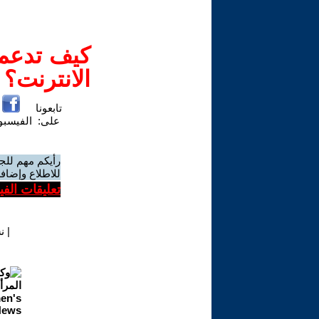
كيف تدعم-
الانترنت؟
تابعونا
على:
الفيسب
رأيكم مهم للج
للاطلاع وإضافة
تعليقات الف
|
ن