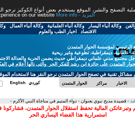
ة التصفح والنشر، الموقع يستخدم بعض أنواع الكوكيز نرجو النق
More info - المزيد
experience on our website
الفن
-
وكالة أنباء اليسار
-
وكالة أنباء العلمانية
-
وكالة أنباء العمال
-
وكا
الاقتصاد
-
اخبار الطب والعلوم
 الرئيسي لمؤسسة الحوار المتمدن
، علمانية، ديمقراطية، تطوعية وغير ربحية
ل مجتمع مدني علماني ديمقراطي حديث يضمن الحرية والعدالة الاجتم
حوار المتمدن على جائزة ابن رشد للفكر الحر والتى نالها أعلام في الفك
م مشاكل تقنية في تصفح الحوار المتمدن نرجو النقر هنا لاستخدام الموقع
كوردي
English
الاخبار
مراكز
الحوار المتمدن
شد
- قصيدة مديح نبوي بعنوان - دواء المتيم في مناجاة النبي الأكرم -
 وتبرعاتكن المالية تحفظ استقلال الحوار المتمدن، فشاركونا 
استمرارية هذا الفضاء اليساري الحر