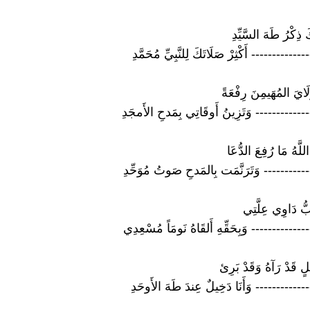
 ذِكْرُ طَهَ السَّيِّدِ
----------- أَكْثِرْ صَلَاتَكَ لِلنَّبِيِّ مُحَمَّدِ
ايَ المُهَيمِنَ رِفْعَةً
----------- وَتَزِينُ أَوقَاتِي بِمَدحِ الأَمجَدِ
لَّهُ مَا رُفِعَ الدُّعَا
---------- وَتَرَنَّمَت بِالمَدحِ صَوتُ مُوَحِّدِ
َبُّ دَاوِي عِلَّتِي
------------ وَبِحَقِّهِ أَلقَاهُ نَومَاً مُسْعِدِي
 قَدْ رَآهُ وَقَدْ بَرِئ
----------- وَأَنَا دَخِيلٌ عِندَ طَهَ الأَوحَدِ