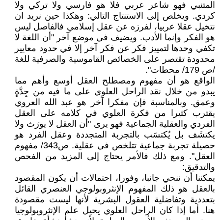
المتنبي فهو شاعر عربي فلا هو فارسي ولا تركي ولا
كردي. ويخلص إلى الاستنتاج التالي: وهكذا حين نريد ان
نتخيل عقلا عربيا، لفرزه عن عقل إسلامي فالفاصل ليس
هو الفكر وإنما الأدب. ويضيف في موضع آخر "أن اللغة لا
تكفي وحدها لتمييز فكر عن فكر آخر إلا في حدود معايير
محدودة تقتصر على الخصائص القاموسية والصرفية للغة
/ص 179/ محطات".
الواقع هو أن مفهوم ومصطلح العقل أوسع وأهم مما
يبدو من خلال نقد الراحل العلوي على ما فيه من جِدَّةٍ
وعمق. وبالمناسبة فإن مفكرا آخر هو عبد الله العروي
يقترب كثيرا من فكرة العلوي في كلامه على العقل
الفردي والعقلية الجماعية فهو يرى "أن العقل لا يورَث ولا
يكتشَف بل يُكتسَب بالتجربة المتجددة وعقل الفرد هو
حصيلة تجربة جماعية تتلخص في عقلية. ص343/ مفهوم
العقل". ومع ذلك فالأمر يحتاج إلى المزيد من الفحص
والتدقيق:
يمكننا أن ننحي جانبا، وفورا، احتمالات أن يكون المقصود
بالعقل هو ذلك المفهوم الإنثروبولوجي العنصري القائل
بتعددية وتفاضلية العقول البشرية لأنها ليست مقصودة
هنا. أما إذا كان الراحل العلوي يحيل علم الإنثروبولوجيا