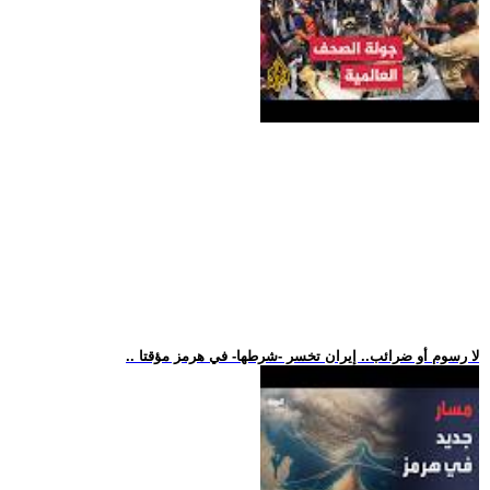
.. لا رسوم أو ضرائب.. إيران تخسر -شرطها- في هرمز مؤقتا