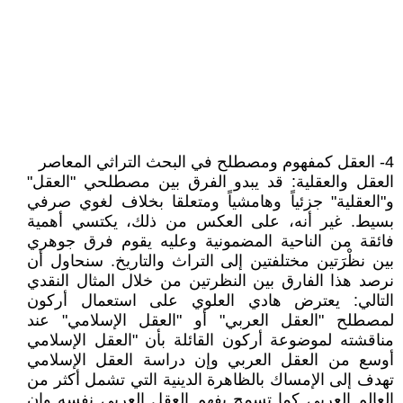
4- العقل كمفهوم ومصطلح في البحث التراثي المعاصر
العقل والعقلية: قد يبدو الفرق بين مصطلحي "العقل"
و"العقلية" جزئياً وهامشياً ومتعلقا بخلاف لغوي صرفي
بسيط. غير أنه، على العكس من ذلك، يكتسي أهمية
فائقة من الناحية المضمونية وعليه يقوم فرق جوهري
بين نظْرَتين مختلفتين إلى التراث والتاريخ. سنحاول أن
نرصد هذا الفارق بين النظرتين من خلال المثال النقدي
التالي: يعترض هادي العلوي على استعمال أركون
لمصطلح "العقل العربي" أو "العقل الإسلامي" عند
مناقشته لموضوعة أركون القائلة بأن "العقل الإسلامي
أوسع من العقل العربي وإن دراسة العقل الإسلامي
تهدف إلى الإمساك بالظاهرة الدينية التي تشمل أكثر من
العالم العربي كما تسمح بفهم العقل العربي نفسه وان