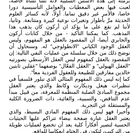
برمته إلى هذه الأسس السلبية لأنه نشأ نشأة خاصة،
لعبت فيها بعض المعطيات والعوامل التأسيسية دورا
خاصا، فالأمر غير دقيق تماما. أولاً، لأنه كسائر العلوم
الحديثة مرَّ بأطوار وتغيرات نوعية كبيرة ومتتابعة. وثانيا،
لأننا لم نقع على ما يؤكد ان أركون كان يذهب هذا
المذهب. كما يمكننا التأكيد - من خلال كتابات أركون
والجابري أيضا- أن المقصود بالعقل هو المفهوم، وليس
العقل الوجود الكياني "الانطولوجي" له. وسنحاول أن
نوضح ذلك من خلال سلسلة من عمليات النفي التالية: إن
المقصود بالعقل كمفهوم ليس العقل الأرسطي بصورتيه
"العقل الهيولي" و "العقل الفعّال" بوصفهما "عقلين ثابتين
خالدين مفارقين للطبيعة وللعقول الفردية معاً".
كما إنه ليس ذلك المفهوم المثالي الذي تبلور فلسفياً في
تنظيرات هيغل وديكارت وكانط والذي يعتبر العقل
مجموع المبادئ الصلبة المنظِّمة للمعرفة، من قبيل مبدأ
عدم التناقض، والسببية، والغائية، ذات الضرورة الكلية
والمستقلة عن التجربة.
وأخيرا فهو ليس ذلك المفهوم المادي البسيط، والذي
يعتبر العقل عبارة صفحة بيضاء تتراكم عليها الحيثيات
الحسية لتصير أفكاراً كلية بعد أن تخضع لعمليات طويلة
من التركيب، لتكون في الختام انعكاسا للواقع.