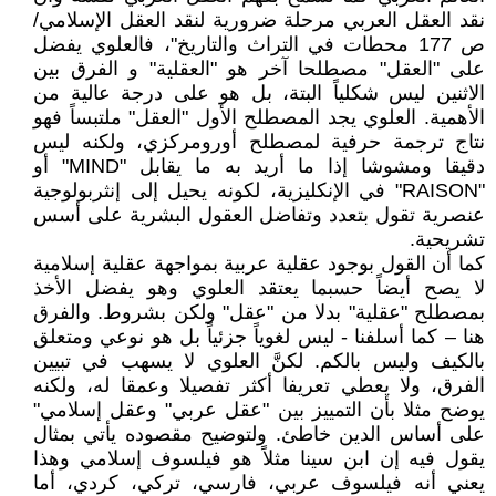
نقد العقل العربي مرحلة ضرورية لنقد العقل الإسلامي/
ص 177 محطات في التراث والتاريخ"، فالعلوي يفضل
على "العقل" مصطلحا آخر هو "العقلية" و الفرق بين
الاثنين ليس شكلياً البتة، بل هو على درجة عالية من
الأهمية. العلوي يجد المصطلح الأول "العقل" ملتبساً فهو
نتاج ترجمة حرفية لمصطلح أورومركزي، ولكنه ليس
دقيقا ومشوشا إذا ما أريد به ما يقابل "MIND" أو
"RAISON" في الإنكليزية، لكونه يحيل إلى إنثربولوجية
عنصرية تقول بتعدد وتفاضل العقول البشرية على أسس
تشريحية.
كما أن القول بوجود عقلية عربية بمواجهة عقلية إسلامية
لا يصح أيضاً حسبما يعتقد العلوي وهو يفضل الأخذ
بمصطلح "عقلية" بدلا من "عقل" ولكن بشروط. والفرق
هنا – كما أسلفنا - ليس لغوياً جزئياً بل هو نوعي ومتعلق
بالكيف وليس بالكم. لكنَّ العلوي لا يسهب في تبيين
الفرق، ولا يعطي تعريفا أكثر تفصيلا وعمقا له، ولكنه
يوضح مثلا بأن التمييز بين "عقل عربي" وعقل إسلامي"
على أساس الدين خاطئ. ولتوضيح مقصوده يأتي بمثال
يقول فيه إن ابن سينا مثلاً هو فيلسوف إسلامي وهذا
يعني أنه فيلسوف عربي، فارسي، تركي، كردي، أما