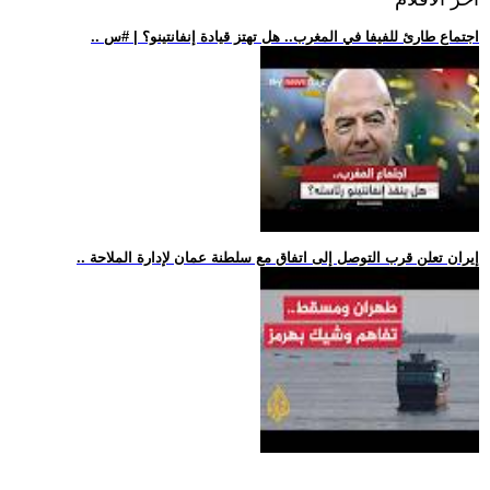
.. اجتماع طارئ للفيفا في المغرب.. هل تهتز قيادة إنفانتينو؟ | #س
.. إيران تعلن قرب التوصل إلى اتفاق مع سلطنة عمان لإدارة الملاحة