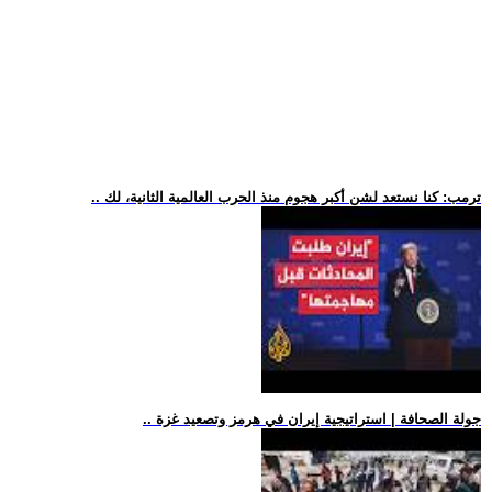
.. ترمب: كنا نستعد لشن أكبر هجوم منذ الحرب العالمية الثانية، لك
.. جولة الصحافة | استراتيجية إيران في هرمز وتصعيد غزة