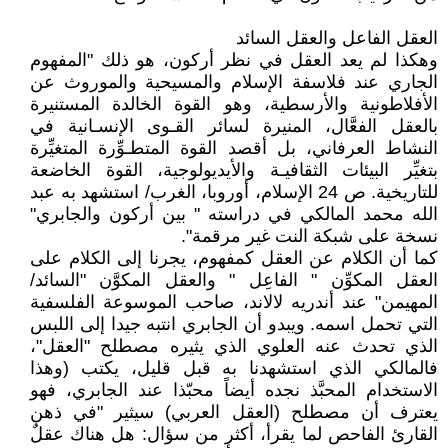
العقل الفاعل والعقل السائد
وهكذا لم يعد العقل في نظر أركون، هو ذلك "المفهوم
الجاري عند فلاسفة الإسلام والمسيحية والموروث عن
الأفلاطونية والأرسطية، وهو القوة الخالدة المستنيرة
بالعقل الفعَّال، المنيرة لسائر القـوى الإنسـانية في
النشاط العرفاني، بل أقصد القوة المتطـوِّرة المتغيِّرة
بتغيِّر البيئات الثقافيـة والأيديولوجية، القوة الخاضعة
للتاريخية. ص 24 الإسلام، أوروبا، الغرب/ استشهد به عبد
الله محمد المالكي في دراسته " بين أركون والجابري"
نسخة على شبكة النت غير مرقمة".
كما أن الكلام عن العقل كمفهوم، يجرنا إلى الكلام على
العقل المكوِّن " الفاعِل " والعقل المكوَّن "السائد/
المهيمن" عند أندريه لالاند، صاحب الموسوعة الفلسفية
التي تحمل اسمه. ويبدو أن الجابري انتبه جيدا إلى اللبس
الذي تحدث عنه العلوي الذي يثيره مصطلح "العقل"،
فالمالكي الذي استشهدنا به قبل قليل، يكتب (وهذا
الاستخدام المحبَّذ نجده أيضاً محبّذا عند الجابري، فهو
يعترف أن مصطلح (العقل العربي) سيثير "في ذهن
القارئ الفاحص لما يقرأ، أكثر من سؤال: هل هناك عقلٌ