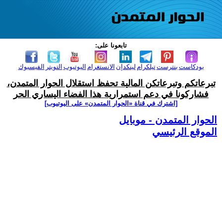
تابعونا على:
بودكاست
بنترست
تيلكرام
لينكدإن
الانستغرام
اليوتيوب
التويتر
الفيسبوك
تبرعاتكم وتبرعاتكن المالية تحفظ استقلال الحوار المتمدن،
فشاركونا في دعم استمرارية هذا الفضاء اليساري الحر
[اشترك في قناة ‫«الحوار المتمدن» على اليوتيوب]
الحوار المتمدن - موبايل
الموقع الرئيسي