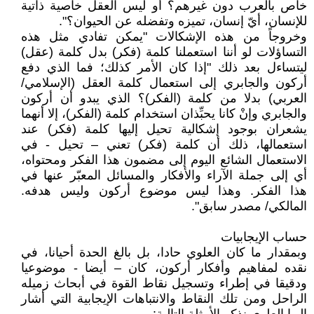
خاص بالعرب دون غيرهم؟ أو ليس العقل خاصية ذاتية
للإنسان، أيّ إنسان، تميزه وتفضله عن الحيوان؟".
وخروجاً من هذه الإشكالات "يمكن تفادي مثل هذه
التساؤلات لو أننا استعملنا كلمة (فكر) بدل كلمة (عقل)
ليتساءل بعد ذلك "إذا كان الأمر كذلك؛ فما الذي دفع
أركون والجابري إلى استعمال كلمة العقل (الإسلامي/
العربي) بدلا من كلمة (الفكر)؟ الذي يبدو أن أركون
والجابري وإنْ كانا يحبِّذان استخدام كلمة (الفكر)، إلا أنهما
يشعران بوجود إشكالية تحيل إليها كلمة (فكر) عند
استعمالها، ذلك أن كلمة (فكر) تعني – تحيل - في
الاستعمال الشائع اليوم إلى مضمون هذا الفكر ومحتواه،
أي إلى جملة الآراء والأفكار والمسائل المعبّر عنها في
هذا الفكر. وهذا ليس موضوع أركون وليس هدفه.
المالكي/ مصدر سابق".
حساب الإيجابيات
وبمقدار ما كان العلوي حادا، بل بالغ الحدة أحيانا، في
نقده لمفاهيم وأفكار أركون، كان – أيضا - موضوعيا
ودقيقا في إطراء وتسجيل نقاط القوة في أبحاث زميله
الراحل ومن تلك النقاط والانتباهات الإيجابية التي أشار