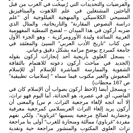
والفرضيات والتحديدات التي رُسِخَت في الغرب من قبل
الباحثين المشتغلين في علم اللاهوت والميتافيزيق
المسيحي الكلاسيكي والمنهجية الفيللوجية أي "علم
دراسة النصوص المقارنة" والتاريخانية، والمثال الذي
ضربه أركون في هذا الميدان – لفضح النمطية المفهومية
الغربية السائدة وليدة الأورومركزية - وهو الجزء الأول
من كتاب "تاريخ الأدب العربي" السيئ والمعتَمَد في
جامعة كمبردج يوضح مرامه بشكل دقيق وعياني.
- يسجل العلوي بأريحية أحد إنجازات أركون بقوله
(الجديد في مباحث أركون دعوته للاهتمام بالثقافة
الشفوية والممارسة المباشرة للإسلام أي للإسلام
المعيوش والغير مكتوب فيما سماه " إسلاميات تطبيقية"
ص 167 محطات)
- ويسجل أيضا (لاحظ أركون بصواب أن الإسلام كان في
الماضي، أي في عصره، هو الحداثة، أما اليوم فهو تراث،
إلا أنه اتجه لإلغاء مرجعية التراث. م س) والمعنى أن
أركون يريد إلغاء التراث العربسلامي كمرجعية معرفية
وحضارية لصالح مرجعية يسميها "غرباوية". ولكي نفهم
مفردة "غرباوي/ ممالئة ومنحازة للغرب" أولى بنا مراجعة
تراث العلوي المكتوب والمنشور مراجعة حية ونقدية