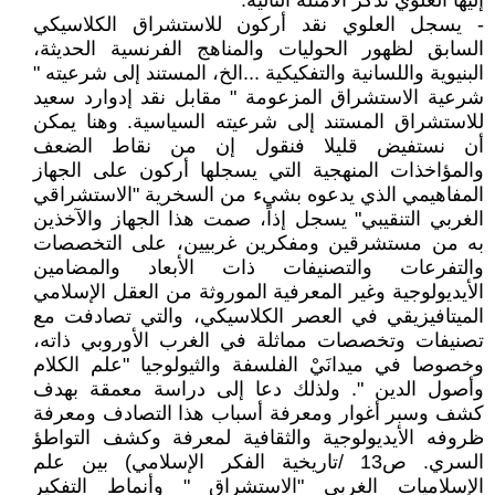
إليها العلوي نذكر الأمثلة التالية:
- يسجل العلوي نقد أركون للاستشراق الكلاسيكي
السابق لظهور الحوليات والمناهج الفرنسية الحديثة،
البنيوية واللسانية والتفكيكية ...الخ، المستند إلى شرعيته "
شرعية الاستشراق المزعومة " مقابل نقد إدوارد سعيد
للاستشراق المستند إلى شرعيته السياسية. وهنا يمكن
أن نستفيض قليلا فنقول إن من نقاط الضعف
والمؤاخذات المنهجية التي يسجلها أركون على الجهاز
المفاهيمي الذي يدعوه بشيء من السخرية "الاستشراقي
الغربي التنقيبي" يسجل إذاً، صمت هذا الجهاز والآخذين
به من مستشرقين ومفكرين غربيين، على التخصصات
والتفرعات والتصنيفات ذات الأبعاد والمضامين
الأيديولوجية وغير المعرفية الموروثة من العقل الإسلامي
الميتافيزيقي في العصر الكلاسيكي، والتي تصادفت مع
تصنيفات وتخصصات مماثلة في الغرب الأوروبي ذاته،
وخصوصا في ميدانَيْ الفلسفة والثيولوجيا "علم الكلام
وأصول الدين ". ولذلك دعا إلى دراسة معمقة بهدف
كشف وسبر أغوار ومعرفة أسباب هذا التصادف ومعرفة
ظروفه الأيديولوجية والثقافية لمعرفة وكشف التواطؤ
السري. ص13 /تاريخية الفكر الإسلامي) بين علم
الإسلاميات الغربي "الاستشراق " وأنماط التفكير