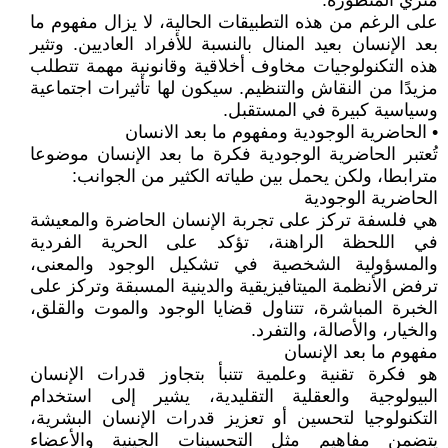
متري المتطورة.
على الرغم من هذه التطبيقات الحالية، لا يزال مفهوم ما
بعد الإنسان بعيد المنال بالنسبة للأفراد العاديين. وتثير
هذه التكنولوجيات مخاوف أخلاقية وقانونية مهمة تتطلب
مزيدًا من النقاش والتنظيم. سيكون لها تأثيرات اجتماعية
وسياسية كبيرة في المستقبل.
• الحاضرية الوجودية ومفهوم ما بعد الانسان
تُعتبر الحاضرية الوجودية فكرة ما بعد الإنسان موضوعا
مترابطا، ولكن يحمل بين طياته الكثير من الجوانب:
الحاضرية الوجودية
هي فلسفة تركز على تجربة الإنسان الحاضرة والمعيشة
في اللحظة الراهنة، تؤكد على الحرية الفردية
والمسؤولية الشخصية في تشكيل الوجود والمعنى،
ترفض الأنظمة الميتافيزيقية والدينية المسبقة وتركز على
الخبرة المباشرة، تتناول قضايا الوجود والموت والقلق،
والخيار، والأصالة، والتفرد.
مفهوم ما بعد الإنسان
هو فكرة تقنية وعلمية تتنبأ بتجاوز قدرات الإنسان
البيولوجية والعقلية التقليدية، يشير إلى استخدام
التكنولوجيا لتحسين أو تعزيز قدرات الإنسان البشرية،
يتضمن مفاهيم مثل التحسينات الجينية والأعضاء