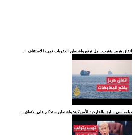
.. اتفاق هرمز يقترب.. هل ترفع واشنطن العقوبات تمهيدا لاستئناف ا
.. دبلوماسي سابق بالخارجية الأمريكية: واشنطن ستحكم على الاتفاق