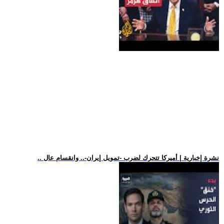
.. نشرة إخبارية | أميركا تتحرك لضرب -تمويل إيران-.. وانقسام عال