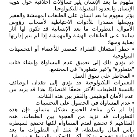
مفهوم ما بعد الإنسان يثير تساؤلات أخلاقية حول هوية
الإنسان والحدود المقبولة للتكنولوجيا.
يؤثر مفهوم ما بعد انسان على الطبقات المهمشة والفقير
ويجعلها مصدرا للأدوات الاحتياطية لأصحاب رؤوس
الأموال، التطورات ما بعد الإنسانية قد تكون لها آثار
سلبية على الطبقات الهشة والمهمشة إذا لم يتم إدارتها
بعناية ومنها:
• خطر استغلال الفقراء كمصدر للأعضاء أو التحسينات
البيولوجية
قد يؤدي ذلك إلى تعميق عدم المساواة وإنشاء فئات
"متطورة" و"غير متطورة" في المجتمع.
• المخاطر على سوق العمل
التغييرات التكنولوجية قد تؤدي إلى فقدان الوظائف
بالنسبة للطبقات الأكثر ضعفًا اقتصاديًا. هذا قد يزيد من
عدم الأمان الوظيفي والفقر بين هذه الفئات.
• عدم المساواة في الحصول على التحسينات
إذا لم تكن متاحة للجميع بشكل متساو، فإن هذه
التطورات قد تزيد من الفجوة بين الطبقات. هذه
المفاهيم لا تخضع لعدم المساواة لكنها تخضع لسيطرة
راس المال والسلطة، لا شك أن التطورات ما بعد
الإنسانية تخضع بشكل أكبر للتحكم والسيطرة من قبل