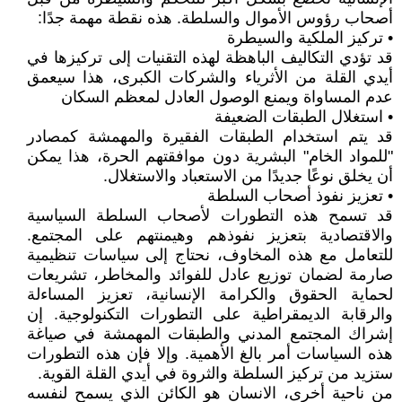
أصحاب رؤوس الأموال والسلطة. هذه نقطة مهمة جدًا:
• تركيز الملكية والسيطرة
قد تؤدي التكاليف الباهظة لهذه التقنيات إلى تركيزها في
أيدي القلة من الأثرياء والشركات الكبرى، هذا سيعمق
عدم المساواة ويمنع الوصول العادل لمعظم السكان
• استغلال الطبقات الضعيفة
قد يتم استخدام الطبقات الفقيرة والمهمشة كمصادر
"للمواد الخام" البشرية دون موافقتهم الحرة، هذا يمكن
أن يخلق نوعًا جديدًا من الاستعباد والاستغلال.
• تعزيز نفوذ أصحاب السلطة
قد تسمح هذه التطورات لأصحاب السلطة السياسية
والاقتصادية بتعزيز نفوذهم وهيمنتهم على المجتمع.
للتعامل مع هذه المخاوف، نحتاج إلى سياسات تنظيمية
صارمة لضمان توزيع عادل للفوائد والمخاطر، تشريعات
لحماية الحقوق والكرامة الإنسانية، تعزيز المساءلة
والرقابة الديمقراطية على التطورات التكنولوجية. إن
إشراك المجتمع المدني والطبقات المهمشة في صياغة
هذه السياسات أمر بالغ الأهمية. وإلا فإن هذه التطورات
ستزيد من تركيز السلطة والثروة في أيدي القلة القوية.
من ناحية أخرى، الانسان هو الكائن الذي يسمح لنفسه