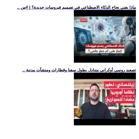
.. ماذا يعني نجاح الذكاء الاصطناعي في تصميم فيروسات جديدة؟ | #س
.. تصعيد روسي أوكراني متبادل يطول سفنا وقطارات ومنشآت مدنية