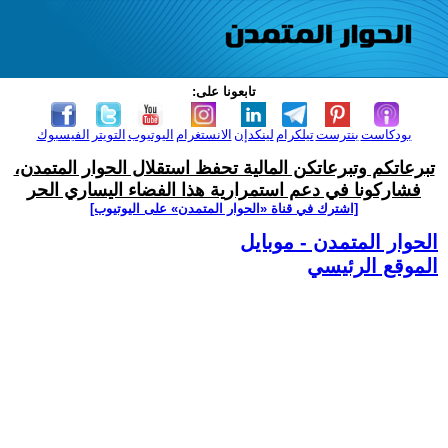
تابعونا على:
بودكاست
بنترست
تيلكرام
لينكدإن
الانستغرام
اليوتيوب
التويتر
الفيسبوك
تبرعاتكم وتبرعاتكن المالية تحفظ استقلال الحوار المتمدن،
فشاركونا في دعم استمرارية هذا الفضاء اليساري الحر
[اشترك في قناة ‫«الحوار المتمدن» على اليوتيوب]
الحوار المتمدن - موبايل
الموقع الرئيسي