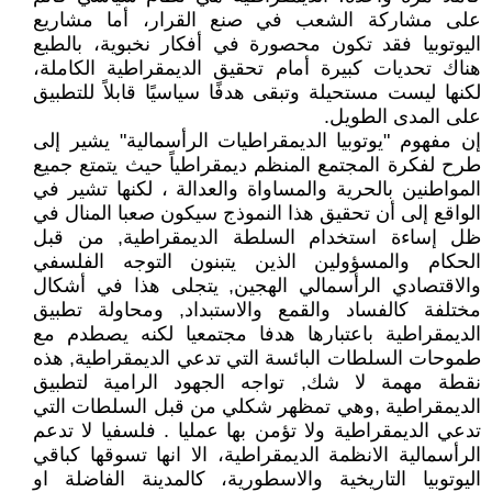
على مشاركة الشعب في صنع القرار، أما مشاريع
اليوتوبيا فقد تكون محصورة في أفكار نخبوية، بالطبع
هناك تحديات كبيرة أمام تحقيق الديمقراطية الكاملة،
لكنها ليست مستحيلة وتبقى هدفًا سياسيًا قابلاً للتطبيق
على المدى الطويل.
إن مفهوم "يوتوبيا الديمقراطيات الرأسمالية" يشير إلى
طرح لفكرة المجتمع المنظم ديمقراطياً حيث يتمتع جميع
المواطنين بالحرية والمساواة والعدالة ، لكنها تشير في
الواقع إلى أن تحقيق هذا النموذج سيكون صعبا المنال في
ظل إساءة استخدام السلطة الديمقراطية, من قبل
الحكام والمسؤولين الذين يتبنون التوجه الفلسفي
والاقتصادي الرأسمالي الهجين, يتجلى هذا في أشكال
مختلفة كالفساد والقمع والاستبداد, ومحاولة تطبيق
الديمقراطية باعتبارها هدفا مجتمعيا لكنه يصطدم مع
طموحات السلطات البائسة التي تدعي الديمقراطية, هذه
نقطة مهمة لا شك, تواجه الجهود الرامية لتطبيق
الديمقراطية ,وهي تمظهر شكلي من قبل السلطات التي
تدعي الديمقراطية ولا تؤمن بها عمليا . فلسفيا لا تدعم
الرأسمالية الانظمة الديمقراطية، الا انها تسوقها كباقي
اليوتوبيا التاريخية والاسطورية، كالمدينة الفاضلة او