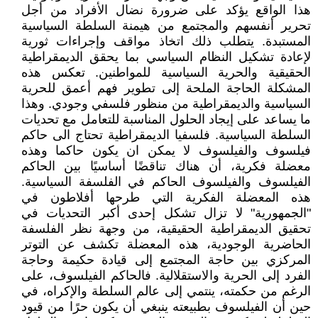
هذا الواقع يؤكد على ضرورة نضال الأفراد من أجل
تحرير أنفسهم والمجتمع من هيمنة السلطة السياسية
المستبدة. يتطلب ذلك اتخاذ مواقف وإجراءات ثورية
لإعادة تشكيل النظام السياسي بما يحقق الديمقراطية
الحقيقية والحرية السياسية للمواطنين. تعكس هذه
المشكلة الحاجة الملحة إلى تطوير فهم أعمق للحرية
السياسية والديمقراطية من منظور فلسفي وجودي. وهذا
ما يساعد على إيجاد الحلول المناسبة للتعامل مع تحديات
السلطة السياسية. فلسفيا الديمقراطية تحتاج الى حاكم
فيلسوف والفيلسوف لا يمكن ان يكون حاكما وهذه
معضلة فكرية، أن هناك تناقضًا أساسيًا بين الحاكم
الفيلسوف والفيلسوف الحاكم في الفلسفة السياسية.
هذه المعضلة الفكرية التي طرحها أفلاطون في
"الجمهورية" لا تزال تشكل إحدى أكبر التحديات في
تحقيق الديمقراطية الحقيقية، من وجهة نظر الفلسفة
الحاضرية الوجودية، هذه المعضلة تكشف عن التوتر
المركزي بين حاجة المجتمع إلى قيادة حكيمة وحاجة
الفرد إلى الحرية والاستقلالية. فالحاكم الفيلسوف، على
الرغم من حكمته، ينتمي إلى عالم السلطة والإكراه، في
حين أن الفيلسوف بطبيعته ينبغي أن يكون حرًا من قيود