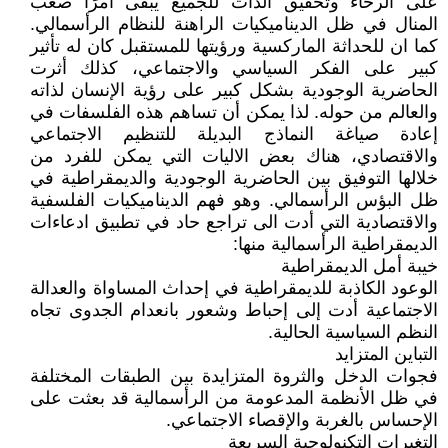
على الرخاء وتحقيق الذات للجميع يبقى أمرًا صعب
المنال في ظل الديناميكيات الراهنة للنظام الرأسمالي.
كما ان للحداثة الماركسية ورؤيتها للمستقبل كان له تأثير
كبير على الفكر السياسي والاجتماعي، كذلك أثرت
الحاضرية الوجودية بشكل كبير على رؤية الإنسان لذاته
والعالم من حوله. لذا يمكن أن تساهم هذه الفلسفات في
إعادة صياغة النماذج البديلة للتنظيم الاجتماعي
والاقتصادي، هناك بعض الاليات التي يمكن للفرد من
خلالها التوفيق بين الحاضرية الوجودية والديمقراطية في
ظل البؤس الرأسمالي. وهو فهم الديناميكيات الفلسفية
والاقتصادية التي أدت الى تراجع حاد في تطبيق ادعاءات
الديمقراطية الرأسمالية منها:
خيبة أمل الديمقراطية
الوعود الكاذبة للديمقراطية في إحداث المساواة والعدالة
الاجتماعية أدت إلى إحباط وشعور بانعدام الجدوى تجاه
النظم السياسية الحالية.
التباين المتزايد
فجوات الدخل والثروة المتزايدة بين الطبقات المختلفة
في ظل الأنظمة المدعومة من الرأسمالية قد بعثت على
الإحساس بالغربة والإقصاء الاجتماعي.
التغيرات التكنولوجية السريعة