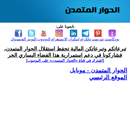
تابعونا على:
بودكاست
بنترست
تيلكرام
لينكدإن
الانستغرام
اليوتيوب
التويتر
الفيسبوك
تبرعاتكم وتبرعاتكن المالية تحفظ استقلال الحوار المتمدن،
فشاركونا في دعم استمرارية هذا الفضاء اليساري الحر
[اشترك في قناة ‫«الحوار المتمدن» على اليوتيوب]
الحوار المتمدن - موبايل
الموقع الرئيسي