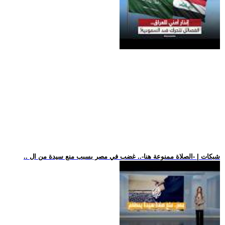
.. شبكات | -الصلاة ممنوعة هنا-.. غضب في مصر بسبب منع سيدة من ال