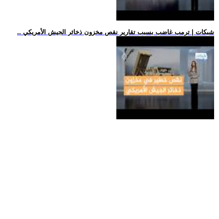
.. شبكات | ترمب غاضب بسبب تقارير نقص مخزون ذخائر الجيش الأمريكي