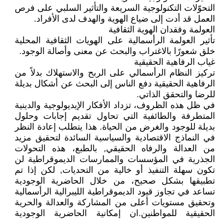
التحوّلات التكنولوجية السريعة والتأثير السلبي على فرص
العمل قد أدت إلى ضياع الهوية والهدف لدى الأفراد.
العولمة وفقدان الهوية الثقافية
تأثير العولمة الرأسمالية على الهويات الثقافية المحلية
خلق شعورًا بالاغتراب والبحث عن معنى وأصالة الوجود.
غياب الرفاهية الحقيقية
تركيز النظام الرأسمالي على الربح والاستهلاك بدلاً من
الرفاهية الحقيقية دفع الناس إلى البحث عن أشكال بديلة
للرضا والتحقق الذاتي.
في ظل هذه الظروف، تزداد الأفكار الإيديولوجية والدينية
المتطرفة والطائفية التي تحاول تقديم إجابات وحلول
بديلة للوجود والغرض من الحياة. هذا يتطلب إعادة النظر
في النماذج الاقتصادية والسياسية السائدة لتحقيق مزيد
من العدالة والرفاه الحقيقي, بالطبع، هذه التحولات
الجذرية في المؤسسات والممارسات الديموقراطية لن
تكون سهلة التنفيذ أو خالية من التحديات, لكن إذا تم
تطبيقها بشكل صحيح، من خلال الحاضرية الوجودية
تساعد في تجاوز قيود الديموقراطية الليبرالية الرأسمالية
وتحقيق مستويات أعلى من المشاركة والعدالة والحرية
الحقيقية للمواطنين.ان إمكانية الحاضرية الوجودية