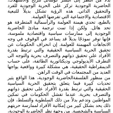
بدلاً من النظر إلى البشر كوسائل للربح والاستهلاك،
الحاضرية الوجودية تركز على الحرية الوجودية للفرد
والتحقيق الذاتي. هذه الرؤية تشكل بديلاً للتبعية
الاقتصادية والاجتماعية التي تفرضها العولمة.
بالطبع، تحدي هيمنة العولمة والرأسمالية المتطرفة هو
تحد هائل. ولكن إذا تمت ترجمة مبادئ الحاضرية
الوجودية إلى ممارسات سياسية واقتصادية ملموسة،
فإنها توفر نموذجًا بديلاً قد يساعد في الوقوف في وجه
الاتجاهات المهيمنة للعولمة. إن انحراف الحكومات عن
تحقيق الحرية السياسية الحقيقية والتي ترتبط بقدرة
الأفراد على تحقيق ذواتهم والتصرف بحرية والتوجه الى
التطرف الأيديولوجي وديكتاتورية الطائفة، على حساب
الديمقراطية الحقيقية، هي مشكلة كبيرة وواقعية يواجها
العديد من المجتمعات في الوقت الراهن.
من منظور الفلسفةالحاضرية الوجودية، هذا الواقع يثير
تحديات كبيرة فيما يتعلق بتحقيق الحرية السياسية
الحقيقية والتي ترتبط بقدرة الأفراد على تحقيق ذواتهم
والتصرف بحرية. عندما تفشل الحكومات في تمكين
المواطنين وتدعم بدلاً من ذلك السلطوية والتسلط، فإن
ذلك يحد بشكل كبير من إمكانية الأفراد لممارسة حريتهم
السياسية والشخصية. من وجهة نظر الحاضرية الوجودية،