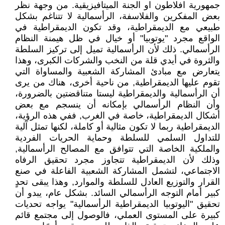
جمهورية افلاطون او الجنة الميتافيزيقية. من وجهة نظر
بعض المفكرين والفلاسفة، الرأسمالية لا تتناغم بشكل
طبيعي مع الديمقراطية، وقد تكون الديمقراطية في
الواقع مجرد "يوتوبيا" أو خيال في ظل هيمنة النظام
الرأسمالي. ذلك لأن الرأسمالية تميل إلى تركيز السلطة
والثروة في أيدي قلة من النخب والشركات الكبرى، وهذا
يتعارض مع مبادئ المشاركة الشعبية والمساواة التي
تقوم عليها الديمقراطية, من ناحية أخرى، هناك من يرى
أن الرأسمالية والديمقراطية ليستا متناقضتين بالضرورة،
وأن النظام الرأسمالي بإمكانه أن ينسجم مع بعض
أشكال الديمقراطية، خاصة في الغرب, ففي هذه الرؤية،
الديمقراطية ربما لا تكون مثالية أو كاملة، لكنها تمثل آلية
للتداول السلمي للسلطة وحماية الحريات الفردية
والملكية الخاصة التي تتوافق مع المصالح الرأسمالية,
وذلك لأن الديمقراطية تتجاوز مجرد تحقيق الرفاه
الاجتماعي، لتشمل المشاركة الشعبية الفاعلة في صنع
القرار والتوزيع العادل للسلطة والموارد, وهذا يبقى تحدٍ
كبير أمام التوجه الرأسمالي السائد. بشكل عام، يبدو أن
تحقيق "اليوتوبيا الديمقراطية الرأسمالية" يواجه تحديات
كبيرة على المستوى العملي، فالوصول إلى مجتمع قائم