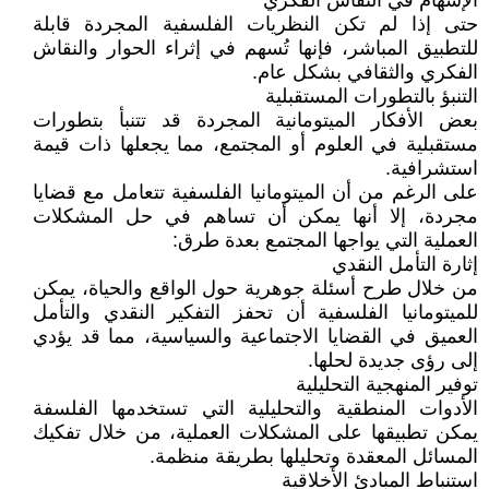
الإسهام في النقاش الفكري
حتى إذا لم تكن النظريات الفلسفية المجردة قابلة
للتطبيق المباشر، فإنها تُسهم في إثراء الحوار والنقاش
الفكري والثقافي بشكل عام.
التنبؤ بالتطورات المستقبلية
بعض الأفكار الميتومانية المجردة قد تتنبأ بتطورات
مستقبلية في العلوم أو المجتمع، مما يجعلها ذات قيمة
استشرافية.
على الرغم من أن الميتومانيا الفلسفية تتعامل مع قضايا
مجردة، إلا أنها يمكن أن تساهم في حل المشكلات
العملية التي يواجها المجتمع بعدة طرق:
إثارة التأمل النقدي
من خلال طرح أسئلة جوهرية حول الواقع والحياة، يمكن
للميتومانيا الفلسفية أن تحفز التفكير النقدي والتأمل
العميق في القضايا الاجتماعية والسياسية، مما قد يؤدي
إلى رؤى جديدة لحلها.
توفير المنهجية التحليلية
الأدوات المنطقية والتحليلية التي تستخدمها الفلسفة
يمكن تطبيقها على المشكلات العملية، من خلال تفكيك
المسائل المعقدة وتحليلها بطريقة منظمة.
استنباط المبادئ الأخلاقية