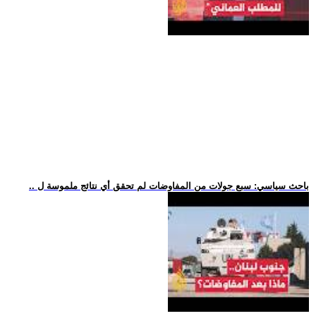
.. باحث سياسي: سبع جولات من المفاوضات لم تحقق أي نتائج ملموسة ل