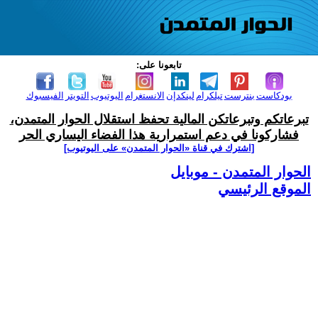
تابعونا على:
بودكاست
بنترست
تيلكرام
لينكدإن
الانستغرام
اليوتيوب
التويتر
الفيسبوك
تبرعاتكم وتبرعاتكن المالية تحفظ استقلال الحوار المتمدن،
فشاركونا في دعم استمرارية هذا الفضاء اليساري الحر
[اشترك في قناة ‫«الحوار المتمدن» على اليوتيوب]
الحوار المتمدن - موبايل
الموقع الرئيسي