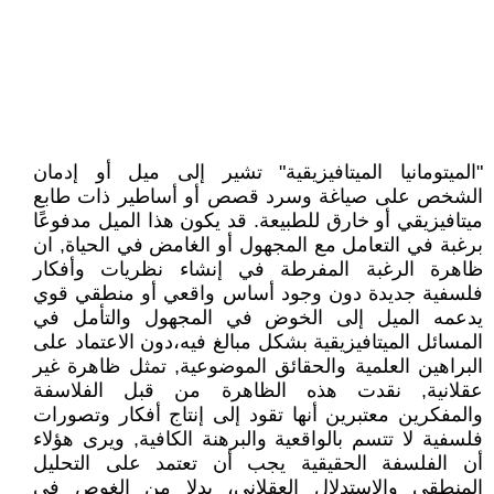
"الميتومانيا الميتافيزيقية" تشير إلى ميل أو إدمان
الشخص على صياغة وسرد قصص أو أساطير ذات طابع
ميتافيزيقي أو خارق للطبيعة. قد يكون هذا الميل مدفوعًا
برغبة في التعامل مع المجهول أو الغامض في الحياة, ان
ظاهرة الرغبة المفرطة في إنشاء نظريات وأفكار
فلسفية جديدة دون وجود أساس واقعي أو منطقي قوي
يدعمه الميل إلى الخوض في المجهول والتأمل في
المسائل الميتافيزيقية بشكل مبالغ فيه،دون الاعتماد على
البراهين العلمية والحقائق الموضوعية, تمثل ظاهرة غير
عقلانية, نقدت هذه الظاهرة من قبل الفلاسفة
والمفكرين معتبرين أنها تقود إلى إنتاج أفكار وتصورات
فلسفية لا تتسم بالواقعية والبرهنة الكافية, ويرى هؤلاء
أن الفلسفة الحقيقية يجب أن تعتمد على التحليل
المنطقي والاستدلال العقلاني، بدلا من الغوص في