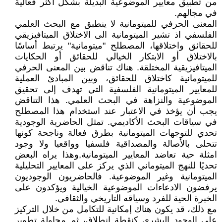
من تطبيق معايير الموضوعية البديلة بشكل أكثر فعالية
في مجالهم.
المعنى الحرفي للميتومانية لا ينطبق مع البحث العلمي
الفلسفي اذ تشير الميتومانية الى الاختلاق الميتافيزيقي
للحقائق واختلاقها، المصطلح "ميتومانية" يرتبط أساسًا
بالاختلاق أو الابتكار الخيالي للحقائق أو الحكايات
الميتافيزيقية المختلقة. هناك تناقض بين المعنى الحرفي
للميتومانية كاختلاق للحقائق، وبين المبادئ العملية
للمعايير الميتومانية الفلسفية التي تهدف إلى تحقيق
الموضوعية والنزاهة في البحث العلمي. هذا التناقض
يجب أن يؤخذ في الاعتبار عند استخدام هذا المصطلح
في سياقات البحث الأكاديمي. تمثل الحاضرية الوجودية
تحدي للتوجهات الميتومانية بطرق فعالة وناجحة كونها
تتحلى بالأصالة والمصداقية فلسفيا وواقعيا ولا وجود
امثلة حية تعاضد المعايير الميتومانية,وهذا يراه البعض
تحديًا للنهج الميتوماني الذي يركز على المعايير التحليلية
الميتومانية وغير الموضوعية. فالحاضريون الوجوديون
يرفضون الادعاءات الموضوعية الخيالية ويؤكدون على
الخبرة الحية للفرد وسياقه التاريخي والثقافي.
مع ذلك، قد يكون هناك إمكانية للتكامل من خلال التركيز
على الوجود البشري كنقطة انطلاق، ثم محاولة تطوير