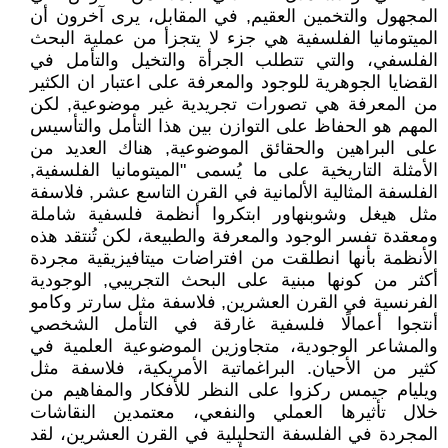
المجهول والتخمين العقيم, في المقابل، يرى آخرون أن
الميتومانيا الفلسفية هي جزء لا يتجزأ من عملية البحث
الفلسفي، والتي تتطلب الجرأة والتخيل والتأمل في
القضايا الجوهرية للوجود والمعرفة على اعتبار ان الكثير
من المعرفة هي تصورات تجريدية غير موضوعية, لكن
المهم هو الحفاظ على التوازن بين هذا التأمل والتأسيس
على البراهين والحقائق الموضوعية, هناك العديد من
الأمثلة التاريخية على ما يُسمى "الميتومانيا الفلسفية,
الفلسفة المثالية الألمانية في القرن التاسع عشر, فلاسفة
مثل هيغل وشوبنهاور ابتكروا أنظمة فلسفية شاملة
ومعقدة تفسر الوجود والمعرفة والطبيعة، لكن تُنتقد هذه
الأنظمة بأنها انطلقت من افتراضات ميتافيزيقية مجردة
أكثر من كونها مبنية على البحث التجريبي, الوجودية
الفرنسية في القرن العشرين, فلاسفة مثل سارتر وكامو
أنتجوا أعمالًا فلسفية غارقة في التأمل الشخصي
والمشاعر الوجودية، متجاوزين الموضوعية العلمية في
كثير من الأحيان. البراغماتية الأمريكية، فلاسفة مثل
ويليام جيمس ركزوا على النظر للأفكار والمفاهيم من
خلال تأثيرها العملي والنفعي، معتمدين النقاشات
المجردة في الفلسفة التحليلية في القرن العشرين، لقد