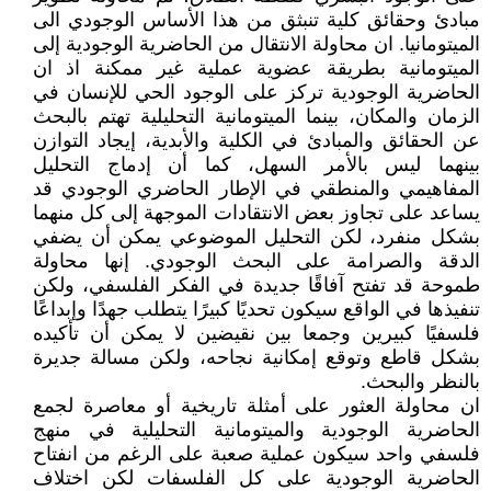
مبادئ وحقائق كلية تنبثق من هذا الأساس الوجودي الى
الميتومانيا. ان محاولة الانتقال من الحاضرية الوجودية إلى
الميتومانية بطريقة عضوية عملية غير ممكنة اذ ان
الحاضرية الوجودية تركز على الوجود الحي للإنسان في
الزمان والمكان، بينما الميتومانية التحليلية تهتم بالبحث
عن الحقائق والمبادئ في الكلية والأبدية، إيجاد التوازن
بينهما ليس بالأمر السهل، كما أن إدماج التحليل
المفاهيمي والمنطقي في الإطار الحاضري الوجودي قد
يساعد على تجاوز بعض الانتقادات الموجهة إلى كل منهما
بشكل منفرد، لكن التحليل الموضوعي يمكن أن يضفي
الدقة والصرامة على البحث الوجودي. إنها محاولة
طموحة قد تفتح آفاقًا جديدة في الفكر الفلسفي، ولكن
تنفيذها في الواقع سيكون تحديًا كبيرًا يتطلب جهدًا وإبداعًا
فلسفيًا كبيرين وجمعا بين نقيضين لا يمكن أن تأكيده
بشكل قاطع وتوقع إمكانية نجاحه، ولكن مسالة جديرة
بالنظر والبحث.
ان محاولة العثور على أمثلة تاريخية أو معاصرة لجمع
الحاضرية الوجودية والميتومانية التحليلية في منهج
فلسفي واحد سيكون عملية صعبة على الرغم من انفتاح
الحاضرية الوجودية على كل الفلسفات لكن اختلاف