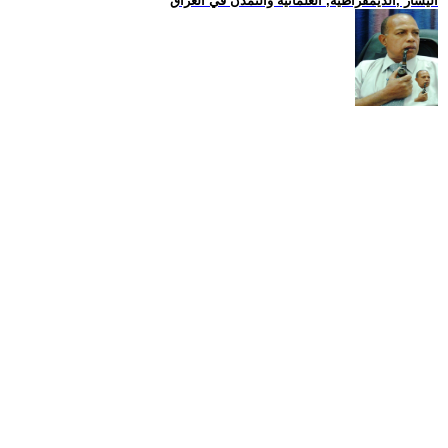
اليسار ,الديمقراطية, العلمانية والتمدن في العراق