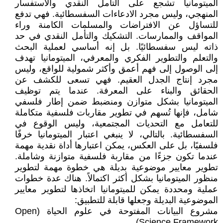
الميتومانيا تشجع على التأمل النقدي والاستفسار
المنهجي، وليس مجرد الادعاءات السفسطائية. فهي تدفع
للتساؤل عن الافتراضات والمسلمات الكامنة وراء
المواقف والممارسات. التشكيك والتأمل النقدي في حد
ذاته ليس سفسطائيًا. بل إنه أساسي لعملية البحث
والتعلم والتطوير الفكري والمعرفي، الميتومانيا تهدف
إلى الوصول إلى فهم أعمق وأكثر شمولية للواقع، وليس
مجرد إنتاج الجدل العقيم. فهي تسعى للكشف عن
الحقائق والبناء على المعرفة. عندما يتم توظيف
الميتومانيا بشكل متوازن ومنضبط ضمن إطار فلسفي
شامل، فإنها تُسهم في تطوير مقاربات فلسفية متكاملة
للتعامل مع التحديات المجتمعية، وليس الوقوع في
السفسطائية. بالتالي، لا ينبغي اعتبار الميتومانيا خرفًا
فلسفيًا، بل على العكس، يمكن اعتبارها أداة نقدية مهمة
عندما تكون جزءًا من مقاربة فلسفية متوازنة وشاملة.
تطوير معايير موضوعية بديلة هي خطوة مهمة لتطوير
منظور الميتومانيا بشكل أكثر اكتمالاً. هناك عدة خطوات
عملية ومحددة يمكن للميتومانيا اتخاذها لتطوير معايير
الموضوعية البديلة وجعلها قابلة للتطبيق:
مشروع البيانات المفتوحة في علوم الحياة (Open
Science Framework)