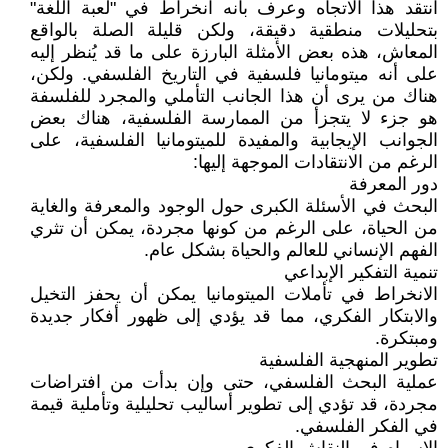
انتقد هذا الاتجاه وعرف بأنه انخراط في "لعبة اللغة"
بتحليلات منطقية دقيقة، ولكن قليلة الصلة بالواقع
المعاش، هذه بعض الأمثلة البارزة على ما قد يُنظر إليه
على أنه ميتومانيا فلسفية في التاريخ الفلسفي. ولكن،
هناك من يرى أن هذا الجانب التأملي والمجرد للفلسفة
هو جزء لا يتجزأ من الممارسة الفلسفية، هناك بعض
الجوانب الإيجابية والمفيدة للميتومانيا الفلسفية، على
الرغم من الانتقادات الموجهة إليها:
دور المعرفة
البحث في الأسئلة الكبرى حول الوجود والمعرفة والغاية
من الحياة، على الرغم من كونها مجردة، يمكن أن تثري
الفهم الإنساني للعالم والحياة بشكل عام.
تنمية التفكير الإبداعي
الانخراط في تأملات الميتومانيا يمكن أن يحفز التخيل
والابتكار الفكري، مما قد يؤدي إلى ظهور أفكار جديدة
ومبتكرة.
تطوير المنهجية الفلسفية
عملية البحث الفلسفي، حتى وإن بدأت من افتراضات
مجردة، قد تؤدي إلى تطوير أساليب تحليلية وتأملية قيمة
في الفكر الفلسفي.