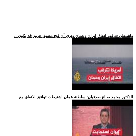
.. واشنطن تترقب اتفاق إيران وعمان وترى أن فتح مضيق هرمز قد يكون
.. الدكتور محمد صالح صدقيان: سلطنة عمان اشترطت توافق الاتفاق مع