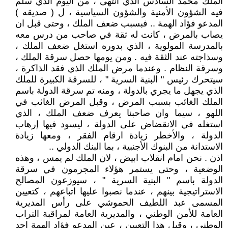
الملك محمد السادس الذي انتهى ، من اليوم الذي سلم
فيه الشؤون الأمنية والشؤون السياسية ، ل ( صديقه )
المدعو فؤاد الهمة .. فبسبب ضعف الملك ، وحتى قبل ان
يصاب بالمرض ، كانت له ثقة في صاحب من درس معه
بالمدرسة المولوية ، الذي بدوره استغل ضعف الملك ،
وسذاجته عند الثقة فيه . ومن يومها حصل سرقة الملك ،
وسرقة النظام . وعندما مرض الملك الذي فقد الذاكرة ،
سيتحرك رئيس " البنية السرية " ، للسرقة الكبيرة للملك
الذي يجهل ما يجري بالدولة ، ومنه تم سرقة الدولة باسم
الملك الغائب بسبب المرض ، وقبل المرض الغائب في
اللهو ، سيما وان صاحبنا يعرف ضعف الملك ، الذي
استغله في الانقضاض على الدولة ، ليسود فيها إرهاب
الدولة ، والأخطر زيادة ارقام الفقر ، ومعها زيادة
الاستدانة من البنوك الأجنبية ، بما البنك الدولي ..
اذن . نحن امام انقلاب ابيض ، لان الملك لم يمس ، وهذه
الوضعية ، وحتى يستمر هؤلاء المجرمون في سرقة
الدولة باسم " البنية السرية " ، سيوزعون المصالح
الاستراتيجية بينهم ، عندما نصبوا عليها اتباعهم ، كتعيين
المسمى عبد اللطيف الحموشي على رأس المديرية
العامة للأمن الوطني ، والمديرية العامة لمراقبة التراب
الوطني ، وقبل هذا التعيين ، عين المدعو فؤاد الهمة احد