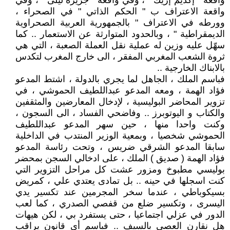
واقعة " إگديم إزيك " ، وفي واقعة " جزيرة ليلى " ، وفي
واقعة الاعتراف ب " الحكم الذاتي " في الصحراء ،
وورطه في الاعتراف " بالجمهورية العربية الصحراوية
الديمقراطية " ، وبالحدود المتوارثة عن الاستعمار .. كما
سهّل عليه وزين له عملية نقل العملة الصعبة ، التي هي
ثروة الشعب المغربي المفقر ، الى خارج المغرب لتكدس
بالابناك الخارجية ..
فباسم الملك ، الجاهل لما يجري بالدولة ، اشتط المدعو
فؤاد الهمة ، ومعه المدعو عبداللطيف الحموشي ، في
تزوير المحاضر البوليسية ، لإدخال المعارضين والمثقفين
والكتاب و اليوتوبرز .. وفاضحي الفساد ، الى السجون ،
وكنت واحدا منها ، حين سهر المدعو عبداللطيف
الحموشي شخصيا ، وبمعية الوزير المنتدب في الداخلية
سابقا المدعو الشرقي ضريس ، وتحت رئاسة المدعو
فؤاد الهمة ( صديق ) الملك ، على ادخالي السجن بمحضر
بوليسي مطبوخ ومزور عشت كل مراحل التزوير التي
كنت اسجلها في حينه .. بل تمادى يعتدي علي ، كمريض
بسيكوباطي ، عندما سخر المجرمين عند تكسير يدي
اليسرى ، وتكسير ضلع من قفصي الصدري ، كما لعب
الدور في عزلي اجتماعيا ، حتى يستفرد بي ، لكن هيهات
هل نقارن العصى بالسيف .. فباسم أي قانون يراقب