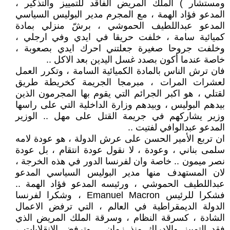
ومستشار ) الملك المريض الفاقد للتمييز والتذكير ،
المدعو فؤاد الهمة ، مع المجرم مدير البوليس السياسي
المدعو عبداللطيف الحموشي ، برشّ منزلي بمادة
كميائية سامة ، خلفت حريقا في ايدي وفي ارجلي ،
وخلفت جروحا صغيرة جعلتني احرك ايدي بصعوبة ،
خاصة عندما أكون بصدد غسل اليدين بعد الاكل ..
فان ترش الناس بالمادة الكميائية السامة ، وتكرر العمل
لعشرات المرات ، مبرمجا الجريمة كخريطة طريق
لقتلي ، هو اكبر الجرائم التي يقوم بها المجرمون الذين
بيدهم البوليس ، وبيدهم وزارة الداخلية التي على راسها
وزير يشاركهم في جريمة القتل على مهل .. الوزير
المدعو عبدالوافي لفتيت ..
ان تربع الأمير الحسن على عرش الدولة ، هو عودة لامه
سلمى بناني ، وعودة ، لا نقول عودة انتقام ، بل عودة
نصر ميمون .. خاصة وان لفرنسا الدور في هذه الخرجة ،
لان المستهدف منها مدير البوليس السياسي المدعو
عبداللطيف الحموشي ، ورئيسه المدعو فؤاد الهمة ..
فشكرا للرئيس Emanuel Macron ، وشكرا لفرنسا
الدولة الديمقراطية في العالم ، التي ترفض الاعمال
الشادة ، كسرقة النظام ، وسرقة الملك المريض الذي
فقد التمييز والادراك منذ زمان .. وترفض الانقلابات ،