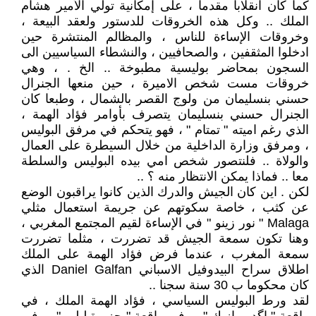
كما كان انقلابا مقدما ، على إمكانية تولي الأمير هشام
الملك .. وكل هذه الخروقات للدستور ولعقد البيعة ،
وخروقات الإساءة للناس ، والمظالم المنتشرة حين
ادخلوا المثقفين ، والصحافيين ، والنشطاء السياسيين الى
السجون بمحاضر بوليسية مطبوخة .. الخ . ، وهي
خروقات مست شخص الاميرة ، حين منعها الجنرال
حسني بنسليمان من ولوج القصر بالشمال ، وطبعا كان
الجنرال حسني بنسليمان يتصرف بأوامر فؤاد الهمة ،
الذي رغم اميته " تمتام " ، فهو يتحكم في مرفق البوليس
، ومرفق وزارة الداخلية من خلال السيطرة على العمال
والولاة .. فلنتصور شخص امي بيده البوليس والسلطة
معا .. فماذا يمكن الانتظار منه ؟ ..
لكن . اين كان الجيش والدرك الذين كانوا يراقبون الوضع
عن كثب ، خاصة سكوتهم عن جريمة استعمال مثلي
Malaga " نور زينو " في الإساءة لقيم المجتمع المغربي ،
وهنا تكون سمعة الجيش قد تضررت ، مثلما تضررت
سمعة المغرب ، عندما فرض فؤاد الهمة على الملك
اطلاق سراح البيدوفيل الاسباني Daniel Galfan الذي
كان محكوما ب 30 سنة سجنا ..
لقد ورط البوليس السياسي ، فؤاد الهمة الملك ، في