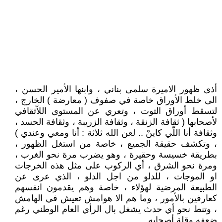
أذى ظهور الاميرة سلمى بناني ، وابنها الأمير الحسن ،
الى خلط الأوراق خاصة في صفوف ( معارضة ) الخارج ،
لتسقط أوراق التوت ، وتعري عن المستوى اللاّثقافي
لأصحابها ( ثقافة الزنقة ، وثقافة الزريبة ، وثقافة الحسد ،
وثقافة أنا اللّي كاينْ .. لعن الله ثلاثة : أنا ومعي وعندي )
، وتكشف حقيقة الجميع ، خاصة من استغل الظهور ،
بطريقة خسيسة وحقيرة ، وهو يضرب مرة نحو الغرب ،
ومرة نحو الشرق ، أي الركوب على مثل هذه الخرجات
او الموجات ، للدلو من اجل الدلو ، الذي عرى عن
الطبيعة المرضية لهؤلاء ، خاصة وهم يقدمون انفسهم
كعارفين بالأمور ، وما هم الا هوامش تعيش في الهامش
، وتنط نحو أي حدث يشغل بال الرأي العام الوطني رغم
ضعفه وقلة أصحابه .