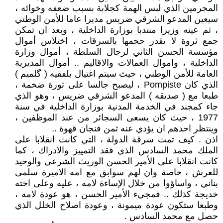
المجرمين الذي لبس الهمة كجلابة بسبب ضعفه وخوائه ،
سيعين المدعو الشرقي ضريس مديرا عاما للأمن الوطني
، ثم عينه وزيرا منتدبا بوزارة الداخلية ، وبعد ان تمكن
جمع ثروة لا يقدر حجمها بالسرقات ، اختلاس أموال
مؤسسة الحسن الثاني لرجال السلطة ، أموال وزارة
الداخلية ، واموال العمالات والاقاليم .. أموال المديرية
العامة للأمن الوطني ، حيث سيتم اغتيال بلفقيه ( گلميم )
الذي كان Pompiste ، ليصبح جالسا على ثورة ضخمة ،
طبعا مع ( صديقه ) المدعو الشرقي ضريس ، وهو الذي
جاء كمجند في الخدمة المدنية بوزارة الداخلية في سنة
1977 ، حيث كان يسعى السجائر من عند الموظفين ،
وينتظر احدهم ان يؤدي عنه ثمن فنجان قهوة ..
اذن . كيف تمت سرقة الدولة ، التي كانت انقلابا على
الملك محمد السادس الذي فقد التمييز والادراك ، كما
كانت انقلابا على الأمير الحسن الوريث الشرعي والوحيد
للعرش ، خاصة وان لهم سوابق مع امه الاميرة سلمى
بناني ، واساؤوا من خلال الإساءة لامه ، عليه وعلى اخته
خديجة كذلك .. فمجيء الأمير الحسن ، هو عودة لامه ،
وطبعا ستكون عودة ميمونة ، وعودة اصلاح الخلل الذي
حصل مع محمد السادس .