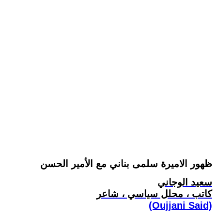
ظهور الاميرة سلمى بناني مع الأمير الحسن
سعيد الوجاني
كاتب ، محلل سياسي ، شاعر
(Oujjani Said)