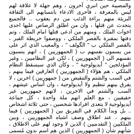
والمصيبة حين انبرى آخرون ، وهم جهلة لا علاقة لهم
ليس بالمعرفة ، فأحرى الادعاء بانتسابهم الى الثقافة
البريئة منهم براءة الذئب من دم يعقوب .. فالجميع
يتحدث عن قتلها ، وان من اطلق الرصاص عليها احدى
اخوات الملك ، ومنهم من ادعى قتلها امام الملك ، وتم
دفنها بمقبرة بالقصر الملكي ، ووصفوا خريطة القبر ،
بالقصر الملكي ب " الگولف " ، والمعيب الذي اثر على
من يسمون نفسهم ب ( الجمهوريين ) ، انهم ينسبون
نفسهم الى ( الجمهوريين ) ، لكن غير النظاميين ، وغير
المؤدلجين " أيديولوجية " ، وكأن الذي سيسقط النظام
الملكي ، هم هؤلاء ( الجمهوريين ) الغارقين فيما بينهم ،
في السب والشتم والتنقيص من ( جمهوريين ) اخرين ، لا
يفرق بينهم تنظيم ولا أيديولوجية ، وان أساس عيشهم ،
السب والشتم في الاخرين ، لانهم جمهوريين غير
حقيقيين ، مع العلم انهم ملة واحدة ، كل جماعة
أيديولوجية لا يتعدى افرادها شخصين ، حتى ثلاثة اشخاص
.. بل وبدأ الكلام في التفريق بين ( الجمهوريين ) فيما
بينهم ، عند اطلاق وصف اشباه الجمهوريين ، وبين
الملكيين ( التقدميين ) الذين لا وجود لهم على الاطلاق ،
شأنهم شأن ( الجمهوريين ) الذين هم اسم بدون مُسمى