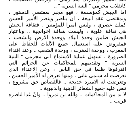
كانقلاب مجرمي " البنية السرية " ..
اما الجيش كمؤسسة ، فهو مجبر بمقتضى الدستور ،
وبمقتضى عقد البيعة ، ان يناصر وينصر الأمير الحسن
كملك عصري ، وليس اميرا للمؤمنين . فثقافة الجيش
هي ثقافة علوية ، وليست بثقافة اخوانجية .. وباعتبار
الجيش ضامن وحدة البلاد ووحدة الارض والشعب ،
فمفروض عليه استعمال جميع الآليات للحفاظ على
المغرب ، ووحدة المغرب ، ووحدة الشعب .. وعند اقتداء
الضرورة ، تسهيل عملية الاستماع الى مجرمي " البنية
السرية " وتقديمهم للمحاكمات عن الجرائم التي
اقترفوها ظلما في حق الناس ، وعن الاعتداء الذي
تعرضت له سلمى بناني ، ومنها تعرض له الأمير الحسن ،
وتعرضت له الاميرة خديجة .. فالقصاص حق مشروع ،
تنص عليه جميع الشعائر الدينية والدنيوية ..
لا بد من المحاكمات .. والله لن تمروا .. وانّ غدا لناظره
قريب ..