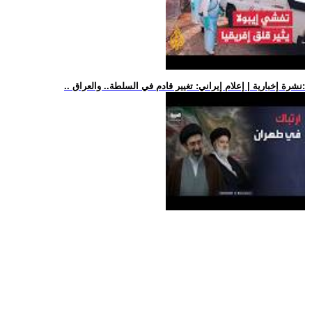
.. نشرة إخبارية | إعلام إيراني: تغيير قادم في السلطة.. والعراق: