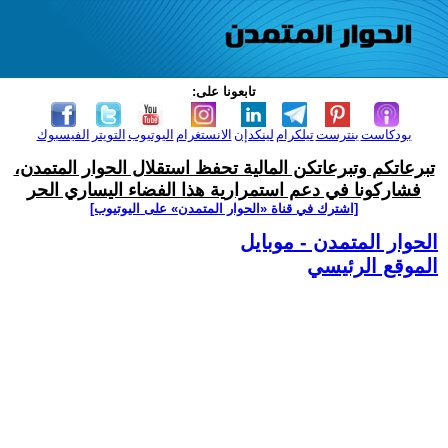
تابعونا على:
بودكاست
بنترست
تيلكرام
لينكدإن
الانستغرام
اليوتيوب
التويتر
الفيسبوك
تبرعاتكم وتبرعاتكن المالية تحفظ استقلال الحوار المتمدن،
فشاركونا في دعم استمرارية هذا الفضاء اليساري الحر
[اشترك في قناة ‫«الحوار المتمدن» على اليوتيوب]
الحوار المتمدن - موبايل
الموقع الرئيسي