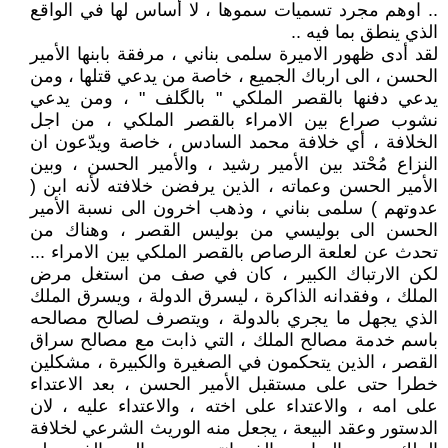
.. اوهم مجرد تسميات سموها ، لا أساس لها في الواقع
الذي ينطق بما فيه ..
لقد أدى ظهور الاميرة سلمى بناني ، مرفقة بابنها الأمير
الحسن ، الى ارباك الجميع ، خاصة من يدعي قتلها ، ومن
يدعي دفنها بالقصر الملكي " بالگلف " ، ومن يدعي
نشوب صراع بين الامراء بالقصر الملكي ، من اجل
الخلافة ، أي خلافة محمد السادس ، خاصة ويدّعون ان
النزاع مُحْتد بين الأمير رشيد ، والأمير الحسن ، وبين
الأمير الحسن وعماته ، الذين يرفضن خلافته لأنه ابن (
عدوتهم ) سلمى بناني ، وذهب اخرون الى نسبة الأمير
الحسن الى بوليسي من بوليس القصر ، وهناك من
تحدث عن لعلعة الرصاص بالقصر الملكي بين الامراء ...
لكن الارتباك الكبير ، كان في صف من استغل مرض
الملك ، وفقدانه الذاكرة ، ليسرق الدولة ، ويسرق الملك
الذي يجهل ما يجري بالدولة ، ويتصرف لصالح مصالحه
باسم خدمة مصالح الملك ، التي ذابت مع مصالح سراق
القصر ، الذين يتحكمون في الصغيرة والكبيرة ، مشكلين
خطرا حتى على مستقبل الأمير الحسن ، بعد الاعتداء
على امه ، والاعتداء على اخته ، والاعتداء عليه ، لان
الدستور وعقد البيعة ، يجعل منه الوريث الشرعي لخلافة