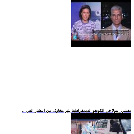
.. تفشي إيبولا في الكونغو الديمقراطية يثير مخاوف من انتشار الفي