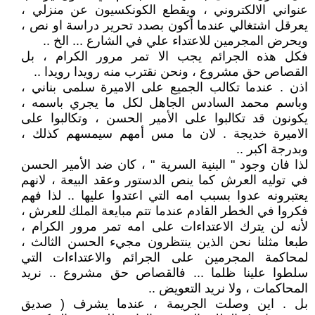
عنواني الالكتروني ، ويقطع الكونكسيون عن منزلي ،
يعرقل اشتغالي عندما أكون بصدد تحرير دراسة او نص ،
ويحرض المجرمين للاعتداء علي في الشارع ... الخ ..
فكل هذه الجرائم يجب الا تمر مرور الكرام ، بل
القصاص حق مشروع ، ونحن نقترب منه رويدا رويدا ..
اذن . عندما تكالب الجميع على الاميرة سلمى بناني ،
وباسم محمد السادس الجاهل لكل ما يجري باسمه ،
يكونون قد تكالبوا على الأمير الحسن ، وتكالبوا على
الاميرة خديجة . لان ما مس أمهم سيمسهم كذلك ،
وبدرجة اكبر ..
لذا فان وجود " البنية السرية " ، كان ضد الأمير الحسن
في توليه العرش كما ينص الدستور وعقد البيعة ، لانهم
يعتبرونه عدوا بسبب امه التي اعتدوا عليها .. لذا فهم
فكروا في الخطر القادم عندما تتم مبايعة الملك للعرش ،
لأنه لن يترك الاعتداءات على امه تمر مرور الكرام ،
طبعا مثلنا نحن الذين ينتظرون مجيء الحسن الثالث ،
لمحاكمة المجرمين على الجرائم والاعتداءات التي
سلطوا علينا ظلما ... فالقصاص حق مشروع .. نريد
المحاكمات ، ولا نريد التعويض ..
بل . اين وصلت الجريمة ، عندما يشرف ( صديق