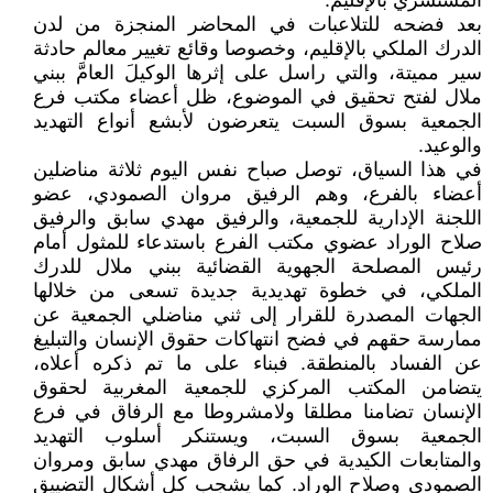
المستشري بالإقليم.
بعد فضحه للتلاعبات في المحاضر المنجزة من لدن
الدرك الملكي بالإقليم، وخصوصا وقائع تغيير معالم حادثة
سير مميتة، والتي راسل على إثرها الوكيلَ العامَّ ببني
ملال لفتح تحقيق في الموضوع، ظل أعضاء مكتب فرع
الجمعية بسوق السبت يتعرضون لأبشع أنواع التهديد
والوعيد.
في هذا السياق، توصل صباح نفس اليوم ثلاثة مناضلين
أعضاء بالفرع، وهم الرفيق مروان الصمودي، عضو
اللجنة الإدارية للجمعية، والرفيق مهدي سابق والرفيق
صلاح الوراد عضوي مكتب الفرع باستدعاء للمثول أمام
رئيس المصلحة الجهوية القضائية ببني ملال للدرك
الملكي، في خطوة تهديدية جديدة تسعى من خلالها
الجهات المصدرة للقرار إلى ثني مناضلي الجمعية عن
ممارسة حقهم في فضح انتهاكات حقوق الإنسان والتبليغ
عن الفساد بالمنطقة. فبناء على ما تم ذكره أعلاه،
يتضامن المكتب المركزي للجمعية المغربية لحقوق
الإنسان تضامنا مطلقا ولامشروطا مع الرفاق في فرع
الجمعية بسوق السبت، ويستنكر أسلوب التهديد
والمتابعات الكيدية في حق الرفاق مهدي سابق ومروان
الصمودي وصلاح الوراد. كما يشجب كل أشكال التضييق