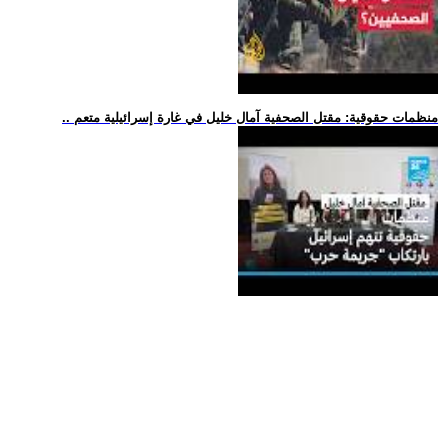
.. منظمات حقوقية: مقتل الصحفية آمال خليل في غارة إسرائيلية متعم