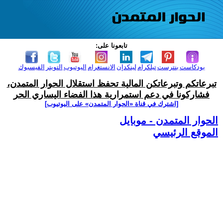
تابعونا على:
بودكاست
بنترست
تيلكرام
لينكدإن
الانستغرام
اليوتيوب
التويتر
الفيسبوك
تبرعاتكم وتبرعاتكن المالية تحفظ استقلال الحوار المتمدن،
فشاركونا في دعم استمرارية هذا الفضاء اليساري الحر
[اشترك في قناة ‫«الحوار المتمدن» على اليوتيوب]
الحوار المتمدن - موبايل
الموقع الرئيسي