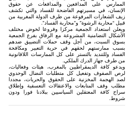
الممارس على المدافعين والمدافعات عن حقوق
الإنسان، في مسيرتهم الفاضحة للفساد والتي تكشف
زيف الشعارات المرفوعة من طرف الدولة المغربية من
قبيل “محاربة الرشوة” و”محاربة الفساد”.
ويعلن استعداد الجمعية مركزا وفروعا لخوض مختلف
الأشكال التضامنية المشروعة مع الرفاق بفرع الجمعية
بسوق السبت، من أجل وقف حملات التضييق ضدهم
بسبب ممارستهم لحقهم في حرية التعبير ومكافحة
الفساد وللتنديد بالتستر على كل الممارسات اللاقانونية
من طرف جهاز الدرك الملكي.
ويدعو كافة الديمقراطيين بالمغرب، هيئات وفعاليات،
لرص الصفوف وتفعيل كل متطلبات النضال الوحدوي
لصد الهجمة المخزنية على الحقوق والحريات، مجددا
مطلب وقف المتابعات والاعتقالات التعسفية وإطلاق
سراح كافة المعتقلين السياسيين ببلادنا فورا ودون
شروط.