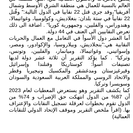
العالم بالنسبة للعمال هي منطقة الشرق الأوسط وشمال
أفريقيا"،وقد جرى قتل 22 نقابيا في الدول التالية:” وقُتل
22 نقابياً في ستة بلدان: بنغلاديش، وكولومبيا، وغواتيمالا،
وهندوراس، والفلبين، وجمهورية كوريا” . اضافة الى ذلك
تعرض النقابيين الى العنف في 44 دولة.
أما العشر دول الأسوأ في التعامل مع العمال والحريات
النقابية هي:”بنجلاديش، وبيلاروسيا، والإكوادور، ومصر،
وإسواتيني، وغواتيمالا، وميانمار، والفلبين، وتونس،
وتركيا" . كما يؤكد التقرير أن ثلاثة عشر دولة لديها
تصنيفات أسوأ: كوستاريكا وفنلندا وإسرائيل
وقيرغيزستان ومدغشقر والمكسيك ونيجيريا وقطر
والاتحاد الروسي والمملكة العربية السعودية والسودان
وسويسرا وتركيا.
كما يكشف التقرير وهو يستعرض المعطيات لعام 2023
أن 87% من الدول انتهكت حق الإضراب و 74% من
الدول تقوم بخطوات لعرقلة تسجيل النقابات والإعتراف
بها. (اقرأ ملخص التقرير وموقف الإتحاد الدولي للنقابات
العمالية)