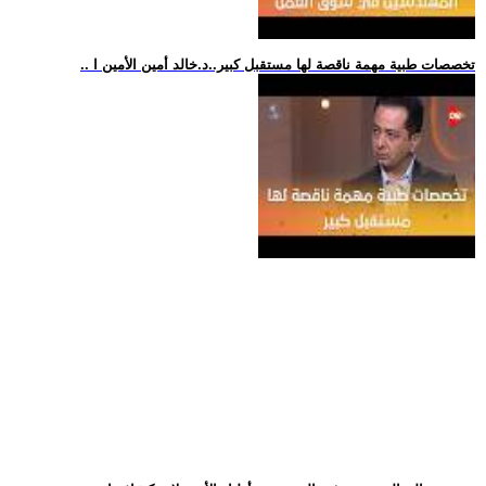
.. تخصصات طبية مهمة ناقصة لها مستقبل كبير..د.خالد أمين الأمين ا