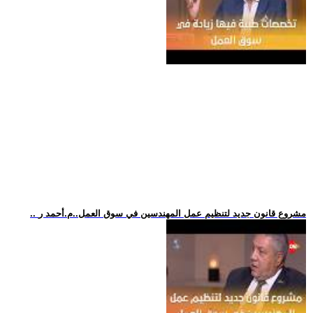
.. مشروع قانون جديد لتنظيم عمل المهندسين في سوق العمل..م.أحمد ر