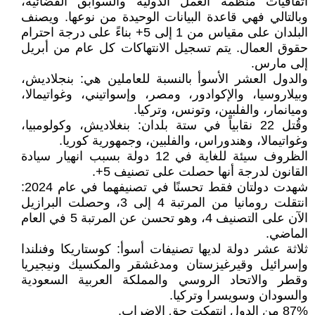
اتفاقيات منظمة العمل الدولية والسوابق القضائية،
وبالتالي فهي قاعدة البيانات الوحيدة من نوعها. ويصنف
البلدان على مقياس من 1 إلى 5+ بناءً على درجة احترام
حقوق العمال. يتم تسجيل الانتهاكات كل عام من أبريل
إلى مارس.
والدول العشر الأسوأ بالنسبة للعاملين هي: بنجلاديش،
وبيلاروسيا، والإكوادور، ومصر، وإسواتيني، وغواتيمالا،
وميانمار، والفلبين، وتونس، وتركيا.
وقُتل 22 نقابياً في ستة بلدان: بنغلاديش، وكولومبيا،
وغواتيمالا، وهندوراس، والفلبين، وجمهورية كوريا.
الظروف سيئة للغاية في 12 دولة بسبب انهيار سيادة
القانون لدرجة أنها حصلت على تصنيف 5+.
شهدت دولتان فقط تحسنًا في تصنيفهما في عام 2024:
انتقلت رومانيا من المرتبة 4 إلى 3، وحصلت البرازيل
الآن على التصنيف 4، وهو تحسن عن المرتبة 5 في العام
الماضي.
ثلاثة عشر دولة لديها تصنيفات أسوأ: كوستاريكا وفنلندا
وإسرائيل وقيرغيزستان ومدغشقر والمكسيك ونيجيريا
وقطر والاتحاد الروسي والمملكة العربية السعودية
والسودان وسويسرا وتركيا.
87% من الدول انتهكت حق الإضراب.