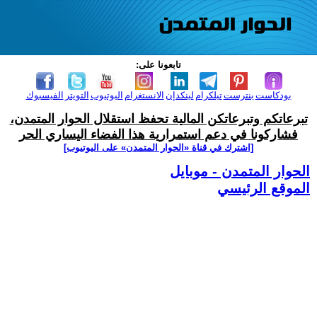
تابعونا على:
بودكاست
بنترست
تيلكرام
لينكدإن
الانستغرام
اليوتيوب
التويتر
الفيسبوك
تبرعاتكم وتبرعاتكن المالية تحفظ استقلال الحوار المتمدن،
فشاركونا في دعم استمرارية هذا الفضاء اليساري الحر
[اشترك في قناة ‫«الحوار المتمدن» على اليوتيوب]
الحوار المتمدن - موبايل
الموقع الرئيسي