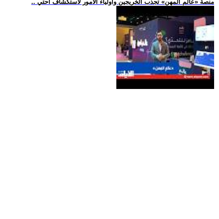
.. منصة «عالم المهن» تجذب الخريجين وأولياء الأمور لاستكشاف احتي