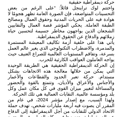
حركة ديمقراطية حقيقية
واختتم لوك تراينجل قائلاً: “على الرغم من بعض
التحسينات المتواضعة، فإن الصورة العامة تظهر هجومًا لا
هوادة فيه على الحريات المدنية وحقوق العمال ومصالح
الطبقة العاملة. يحكي المؤشر قصة العمال والنقابيين
الشجعان الذين يواجهون مخاطر جسيمة لتحسين حياة
زملائهم والدفاع عن الحقوق الديمقراطية.
يأتي هذا على خلفية أزمة تكاليف المعيشة المستمرة
والمدمرة، والاضطراب التكنولوجي الذي يغير عالم العمل
بسرعة، وتفاقم المستويات العالمية للصراع العنيف حيث
يواجه العاملون العواقب الكارثية للحرب.
إن الحركة الديمقراطية الحقيقية هي الطريقة الوحيدة
التي يمكن من خلالها معالجة هذه الاتجاهات بشكل
مستدام. حركة تعبر الحدود والقطاعات والأعمار
والأجناس والأعراق والأديان، وتتمتع بالقوة والحضور
والمساءلة لتغيير ميزان القوى في كل مكان عمل وكل
بلد ومؤسسة عالمية. النقابات العمالية هي تلك الحركة.
ولهذا السبب، مع إصدار مؤشر 2024، في عام من
المقرر أن يصوت فيه أربعة مليارات شخص، تهدف حملة
الاتحاد الدولي للنقابات من أجل الديمقراطية إلى الدفاع