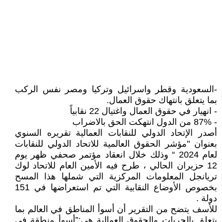
-السعودية وقطر واسرائيل وتركيا ومصر نفس الركب
بما يتعلق بانتهاك حقوق العمال.
- انهيار في حقوق العمال واغتيال 22 نقابياً
- 87% من الدول انتهكت الحق بالاضراب
أصدر الإتحاد الدولي للنقابات العمالية تقريره السنوي
بعنوان "مؤشر الحقوق العالمية للاتحاد الدولي للنقابات
لعام 2024 “ وذلك خلال انعقاد مؤتمر صحفي ظهر يوم
12 حزيران الحالي ، طرح فيه الأمين العام للاتحاد لوك
تريانجل المعلومات المركزية التي شملها هذا المسح
بخصوص الأوضاع النقابية التي تم استعراضها في 151
دولة .
للأسف يتضح من التقرير أن أسوأ المناطق في العالم بما
يتعلق بالحريات والحقوق العمالية هي:”أسوأ منطقة في