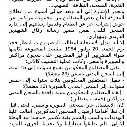
التغذية، الفسحة، النظافة، التطبيب...
وتجدر الإشارة إلى أنه وبعد حوالي أسبوع من انطلاق
المعركة أعلن بعض المعتقلين من مجموعة مراكش عن
خوض إضراب آخر عن الطعام وقدموا رسالتهم إلى إدارة
السجن لتلقى نفس مصير رسالة رفاق الشهيدين
الدريدي وبلهواري.
إلا أنه وبدل الاستجابة لمطالب المضربين تم انتظار فجر
يوم الجمعة 20 يوليوز 1984 لتشتيت المجموعة بكاملها
سواء المضربين أو غير المضربين على سجون مراكش
والصويرة وآسفي. وكانت عملية التشتيت كالآتي:
- تنقيل المعتقلين المحكومين بسبع سنوات إلى 15 سنة،
إلى السجن المدني بآسفي (23 معتقلا)؛
- تنقيل المعتقلين المحكومين بثلاث سنوات إلى خمس
سنوات، إلى السجن المدني بالصويرة (16 معتقلا)؛
- إبقاء المعتقلين المحكومين بسنة واحدة بالسجن المدني
بمراكش (خمسة معتقلين).
كان الاستقبال حارا بسجني الصويرة وآسفي. فحتى قبل
أن تطأ أقدامنا أرضيتي السجنين المذكورين، انهالت علينا
التهديدات والسب والشتم بغية تكسير حماسنا منذ الوهلة
الأولى. فلم يطيقوا شعاراتنا ولا تحدينا الجريء للموت