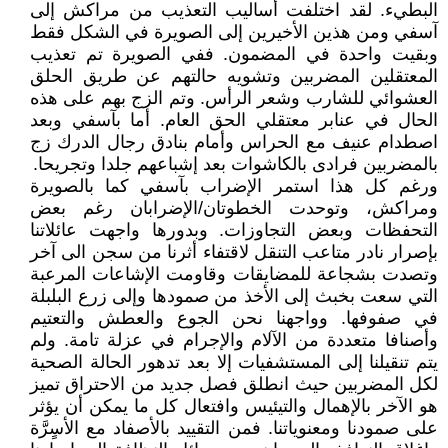
البطيء. لقد اختلفت أساليب التعذيب من مراكش إلى
آسفي ومن هذين الأخيرين إلى الصويرة في الشكل فقط
وبقيت واحدة في المضمون. ففي الصويرة تم تعذيب
المعتقلين المضربين وتشويه حالتهم عن طريق الحلق
العشوائي للشارب وشعر الرأس. وتم الزج بهم على هذه
الحال في عنابر معتقلي الحق العام. أما بآسفي وبعد
اصطدام عنيف مع الحراس وأمام بنادق رجال الدرك زج
بالمضربين فرادى بالكاشوات بعد إشباعهم جلدا وتجريحا.
ورغم كل هذا استمر الإضراب بآسفي كما بالصويرة
ومراكش، وتوحدت الخطوتان/الإضرابان رغم بعض
التحفظات وبعض التجاوزات. وبدورها واجهت عائلاتنا
بإصرار نادر متاعب التنقل لاقتفاء أثرنا من سجن الى آخر
وتصدت بشجاعة للمضايقات وقاومت الإشاعات المرعبة
التي سعت بخبث إلى الأخذ من صمودها وإلى زرع البلبلة
في صفوفها. وواجهنا نحن الجوع والعطش والتعتيم
وأصنافا متعددة من الآلام والإجرام في عزلة تامة. ولم
يتم تنقيلنا إلى المستشفيات إلا بعد تدهور الحالة الصحية
لكل المضربين حيث انطلق فصل جديد من الاحتراق تميز
هو الآخر بالإهمال والتيئيس وافتعال كل ما يمكن أن يؤثر
على صمودنا ومعنوياتنا. فمن التقييد بالأصفاد مع الأسٍرَّة