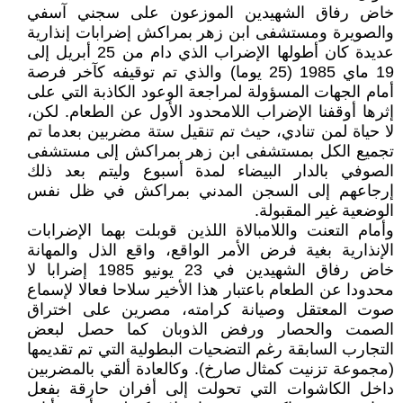
خاض رفاق الشهيدين الموزعون على سجني آسفي
والصويرة ومستشفى ابن زهر بمراكش إضرابات إنذارية
عديدة كان أطولها الإضراب الذي دام من 25 أبريل إلى
19 ماي 1985 (25 يوما) والذي تم توقيفه كآخر فرصة
أمام الجهات المسؤولة لمراجعة الوعود الكاذبة التي على
إثرها أوقفنا الإضراب اللامحدود الأول عن الطعام. لكن،
لا حياة لمن تنادي، حيث تم تنقيل ستة مضربين بعدما تم
تجميع الكل بمستشفى ابن زهر بمراكش إلى مستشفى
الصوفي بالدار البيضاء لمدة أسبوع وليتم بعد ذلك
إرجاعهم إلى السجن المدني بمراكش في ظل نفس
الوضعية غير المقبولة.
وأمام التعنت واللامبالاة اللذين قوبلت بهما الإضرابات
الإنذارية بغية فرض الأمر الواقع، واقع الذل والمهانة
خاض رفاق الشهيدين في 23 يونيو 1985 إضرابا لا
محدودا عن الطعام باعتبار هذا الأخير سلاحا فعالا لإسماع
صوت المعتقل وصيانة كرامته، مصرين على اختراق
الصمت والحصار ورفض الذوبان كما حصل لبعض
التجارب السابقة رغم التضحيات البطولية التي تم تقديمها
(مجموعة تزنيت كمثال صارخ). وكالعادة ألقي بالمضربين
داخل الكاشوات التي تحولت إلى أفران حارقة بفعل