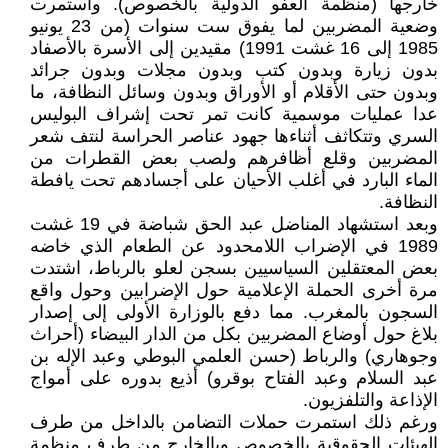
خارجها (منظمة العفو الدولية بالخصوص). واستمرت
وضعية المضربين لما يفوق ست سنوات (من 23 يونيو
1985 إلى 16 غشت 1991) مقيدين إلى الأسرة بالأصفاد
بدون زيارة وبدون كتب وبدون مجلات وبدون جرائد
وبدون حتى الأقلام أو الأوراق وبدون وسائل النظافة، ما
عدا عمليات موسمية كانت تمر تحت إشراف البوليس
السري وتتكاثف أثناءها جهود عناصر الحراسة لنتف شعر
المضربين وقلع أظافرهم ولصب بعض القطرات من
الماء البارد في أغلب الأحيان على أجسادهم تحت يافطة
النظافة.
وبعد استشهاد المناضل عبد الحق شباضة في 19 غشت
1989 في الإضراب اللامحدود عن الطعام الذي خاضه
بعض المعتقلين السياسيين بسجن لعلو بالرباط، اشتدت
مرة أخرى الحملة الإعلامية حول الإضرابين وحول واقع
السجون بالمغرب. مما دفع بالوزارة الأولى إلى إصدار
بلاغ حول أوضاع المضربين بكل من الدار البيضاء (أحراث
وجوهاري) والرباط (حسن العلمي البوطي وعبد الإله بن
عبد السلام وعبد الفتاح بوقرو) أذيع بدوره على أمواج
الإذاعة والتلفزيون.
ورغم ذلك استمرت حملات التضامن بالداخل من طرف
الهيئات الحقوقية بالخصوص وبالخارج من طرف منظمة