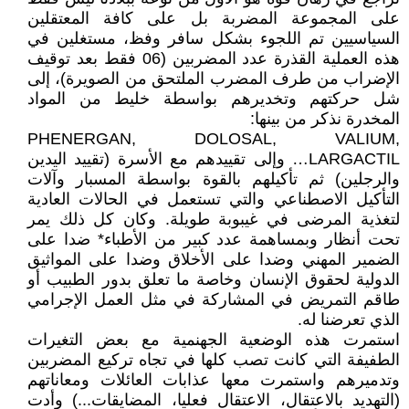
على المجموعة المضربة بل على كافة المعتقلين
السياسيين تم اللجوء بشكل سافر وفظ، مستغلين في
هذه العملية القذرة عدد المضربين (06 فقط بعد توقيف
الإضراب من طرف المضرب الملتحق من الصويرة)، إلى
شل حركتهم وتخديرهم بواسطة خليط من المواد
المخدرة نذكر من بينها:
PHENERGAN, DOLOSAL, VALIUM,
LARGACTIL… وإلى تقييدهم مع الأسرة (تقييد اليدين
والرجلين) ثم تأكيلهم بالقوة بواسطة المسبار وآلات
التأكيل الاصطناعي والتي تستعمل في الحالات العادية
لتغذية المرضى في غيبوبة طويلة. وكان كل ذلك يمر
تحت أنظار وبمساهمة عدد كبير من الأطباء* ضدا على
الضمير المهني وضدا على الأخلاق وضدا على المواثيق
الدولية لحقوق الإنسان وخاصة ما تعلق بدور الطبيب أو
طاقم التمريض في المشاركة في مثل العمل الإجرامي
الذي تعرضنا له.
استمرت هذه الوضعية الجهنمية مع بعض التغيرات
الطفيفة التي كانت تصب كلها في تجاه تركيع المضربين
وتدميرهم واستمرت معها عذابات العائلات ومعاناتهم
(التهديد بالاعتقال، الاعتقال فعليا، المضايقات...) وأدت