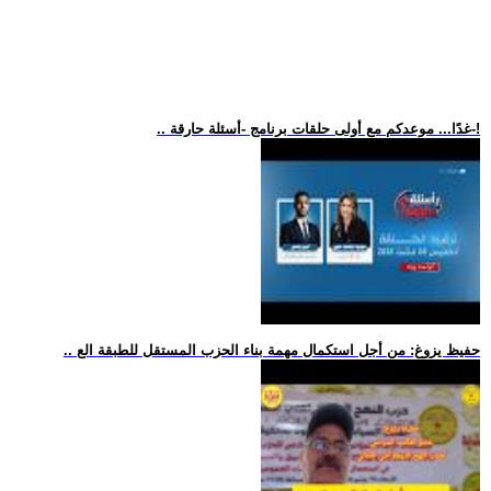
.. غدًا... موعدكم مع أولى حلقات برنامج -أسئلة حارقة-!
.. حفيظ يزوغ: من أجل استكمال مهمة بناء الحزب المستقل للطبقة الع