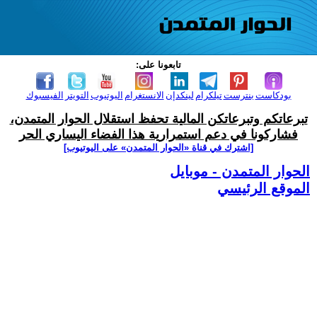
تابعونا على:
بودكاست
بنترست
تيلكرام
لينكدإن
الانستغرام
اليوتيوب
التويتر
الفيسبوك
تبرعاتكم وتبرعاتكن المالية تحفظ استقلال الحوار المتمدن،
فشاركونا في دعم استمرارية هذا الفضاء اليساري الحر
[اشترك في قناة ‫«الحوار المتمدن» على اليوتيوب]
الحوار المتمدن - موبايل
الموقع الرئيسي