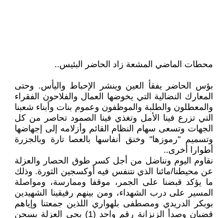
محطات الماضي المشعة زاد الحاضر البئيس..
بؤس الحاضر يفقأ العين وينشر الإحباط واليأس. وحتى
المعارك النضالية التي يخوضها العمال والفلاحون الفقراء
والمعطلون والطلبة والموظفون وعموم بنات وأبناء شعبنا
التي تزرع فينا الأمل وتغذي فينا الصمود تحاصر من كل
الجهات وتسعى سهام النظام القائم وأزلامه إلى إجهاضها
وتسميم "رموزها" وخنق أنفاسها بالعصا تارة وبالجزرة
أطوارا أخرى..
نقاوم اليوم ونناضل من أجل كسر طوق الحصار والعزلة
عن محيطنا/مائنا الذي نتنفس فيه أوكسجين الثورة. وذلك
ما يؤكد قبضنا على الجمر، موقفا وممارسة، ومواصلة
المسير على درب الشهداء، ومن بينهم رفيقينا الشهيدين
بوبكر الدريدي ومصطفى بلهواري اللذين جمعتنا وإياهم
قضبان وصدأ الزنزانة رقم واحد (1) بحي العزلة بسجن