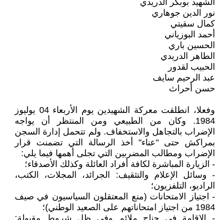
الشهيد بوبكر الدريدي
نور الدين جوهاري
كمال سقيتي
أحمد البوزياني
الحسين باري
الطاهر الدريدي
الحبيب لقدور
عبد الرحيم سايف
حسن أحراث
وفعلا، انطلقت معركة الشهيدين يوم الأربعاء 04 يوليوز
1984. وكان من الطبيعي ومن المنتظر أن يواجه
الإضراب بالتجاهل والاستخفاف. ولم تتحمل إدارة السجن
بمراكش حتى "عناء" أخذ الرسالة التي تضمنت قرار
الإضراب ومطالب المضربين التي تجلى أهمها فيما يلي:
- الزيارة المباشرة لكافة أفراد العائلة وكذلك الأصدقاء؛
- وسائل الإعلام والتثقيف: الجرائد، المجلات، الكتب،
الراديو، التلفزيون؛
- اجتياز الامتحانات (منع المعتقلون السياسيون في صيف
1984 من اجتياز امتحاناتهم على الصعيد الوطني)؛
- الإقامة في جناح ملائم وفي ظل شروط مقبولة: