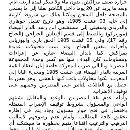
حرارة صيف مراكش، بدون ماء ولا سكر لمدة أربعة أيام.
وبعد ما يزيد عن 20 يوما داخل الكاشو نقلنا إلى ما يسمى
بالمصحة داخل السجن ومكثنا هناك في شروط كارثية
إلى غاية 03 غشت 1985، وهو تاريخ تنقيل جوهاري
والدريدي وسقيتي إلى مستشفى ابن رشد بالدار البيضاء
(موريزكو) وبالضبط إلى قسم الإنعاش الجراحي (الجناح
رقم 17). وفي 05 غشت 1985 ألحق باري والبوزياني
وأحراث بنفس الجناح. وقد تمت محاولات عديدة
بمراكش كما بالدار البيضاء عبارة عن إغراءات
ومساومات كان الهدف منها هو كسر وحدة المجموعة
المضربة وبالتالي ضرب المعركة خاصة إبان انعقاد القمة
العربية بالدار البيضاء في غشت 1985 ومجيء البابا إلى
المغرب. لكنها محاولات باءت كلها بالفشل، وهو نفس ما
حصل مع العائلات للتأثير على المضربين وحملهم على
توقيف الإضراب.
وأمام عدم ثقة المضربين بالوعود وبالمقابل تشبثهم
الواعي والمسؤول بشروط توقيف الإضراب المتمثلة
باختصار في فتح حوار مسؤول وجاد يتم في إطاره
تحقيق كافة المطالب. وأمام عدم رضوخهم لأساليب
الترهيب والترغيب اقتناعا منهم بخطورة ما سيشكله أي
تراجع في رهان قوة هو الأول من نوعه ببلادنا ليس فقط