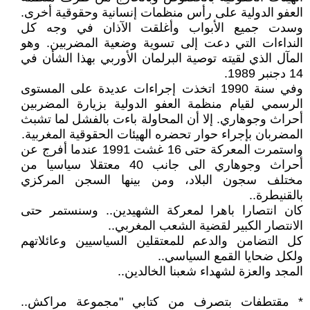
العفو الدولية على رأس منظمات إنسانية وحقوقية أخرى.
وسدت جميع الأبواب وأغلقت الآذان في وجه كل
النداءات التي دعت إلى تسوية وضعية المضربين. وهو
المآل الذي لقيته توصية البرلمان الأوربي بهذا الشأن في
14 دجنبر 1989.
وفي سنة 1990 اتخذت إجراءات عديدة على المستوى
الرسمي لقيام منظمة العفو الدولية بزيارة المضربين
أحراث وجوهاري. إلا أن المحاولة باءت بالفشل لما تشبث
المضربان بإجراء حوار تحضره الهيئات الحقوقية المغربية.
واستمرت المعركة حتى 16 غشت 1991 عندما أفرج عن
أحراث وجوهاري الى جانب 40 معتقلا سياسيا من
مختلف سجون البلاد، ومن بينها السجن المركزي
بالقنيطرة..
كان انتصارا باهرا لمعركة الشهيدين.. وسنستمر حتى
الانتصار الكبير لقضية الشعب المغربي..
كل التضامن والدعم للمعتقلين السياسيين وعائلاتهم
ولكل ضحايا القمع السياسي..
المجد والعزة لشهداء شعبنا الخالدين..
* مقتطفات بتصرف من كتابي "مجموعة مراكش..