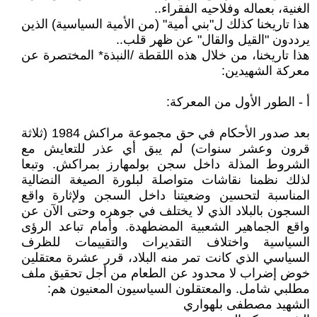
الغنية، بعماله وفلاحيه الفقراء..
هذا تاريخنا كذلك ل"بني أمية" (من الأمية السياسية) الذين
يرددون "القيل والقال" عن ظهر قلب..
هذا تاريخنا، من خلال هذه اللقطة /النبذة* المختصرة عن
معركة الشهيدين:
أ - الطور الأول من المعركة:
بعد صدور الأحكام في حق مجموعة مراكش 1984 (ثلاثة
قرون وعشر سنوات) لم يبق أي عذر للتعايش مع
الشروط المذلة داخل سجن بولمهارز بمراكش. وتبعا
لذلك نظمنا نقاشات متواصلة لبلورة الصيغة النضالية
المناسبة لتحسين وضعيتنا داخل السجن ولإثارة واقع
السجون بالبلاد الذي لا يختلف في جوهره وحتى الآن عن
واقع الجماهير الشعبية المضطهدة. وأمام تباعد الرؤى
السياسية واختلاف التقديرات والتقييمات للظرف
السياسي الذي كانت تمر منه البلاد، قرر عشرة معتقلين
خوض إضراب لا محدود عن الطعام من أجل تحقيق ملف
مطلبي شامل. والمعتقلون السياسيون المعنيون هم:
الشهيد مصطفى بلهواري