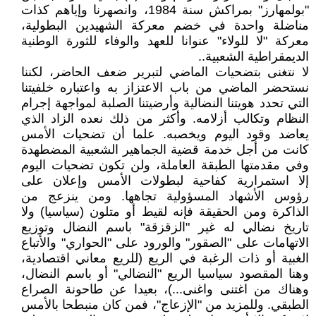
"بولمهارز" بمراكش سنة 1984، وانصهرنا وإياهم كذات
مناضلة واحدة في خضم معركة الشهيدين البطولية،
معركة "لا للولاء" عنوانا للعهد والوفاء للثورة الوطنية
الديمقراطية الشعبية..
لا نتغنى بتضحيات الماضي لتبرير ضعف الحاضر، لكننا
نستحضر الماضي من باب الاعتزاز به واعتباره خلفيتنا
التي تحدد هويتنا النضالية وأرضيتنا الصلبة لمواجهة إجرام
النظام وتكالب أزلامه. وأكثر من ذلك نعده الزاد الذي
يعاضد وقود اليوم ويخصبه. علما أن تضحيات الأمس
كانت من أجل خدمة قضية الجماهير الشعبية المضطهدة
وفي مقدمتها الطبقة العاملة، ولن تكون تضحيات اليوم
إلا استمرارية كفاحية لبطولات الأمس وإعلان على
رؤوس الأشهاد المسؤولية تجاهها. ومن ينزعج من
الذاكرة ومن الحقيقة فإنه لقيط أو متلون (سياسيا) ولا
تاريخ نضالي له غير "الزقزقة" باسم النضال وتوزيع
الاتهامات على "الصقور" والورود على "الحواري" والأتباع
الغبية أو ذات الرغبة في الريع (للريع معاني اقتصادية،
وهنا المقصود سياسيا الريع "النضالي" أو باسم النضال،
وهناك من اغتنى واغنى...)، بعيدا عن طاحونة الصراع
الطبقي. وللمزيد من "الإزعاج"، فمن كان منبطحا بالأمس