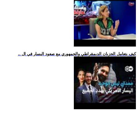
.. كيف يتعامل الحزبان الديمقراطي والجمهوري مع صعود اليسار في ال