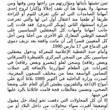
ثمن تشبثها بأبنائها ومؤازرتهم من راحتها ومن وقتها ومن
صحتها. ولا يفوتنا هنا أن نقف إجلالا وإكبارا لروح إحدى
أمهاتنا الصامدات التي لم تكن تعرف للنوم أو للراحة
طريقا أو طعما منذ اعتقال أول ابن لها والتي تجرعت
مرارة استشهاد الثاني (بوبكر الدريدي). فقد قادت إلى
جانب أمهاتنا وأمهات كل المعتقلين السياسيين على
الصعيد الوطني المعارك تلو الأخرى من أجلنا ومن أجل
كل المغيبين قسرا إلى أن ماتت واقفة بعد نزيف دموي
في الدماغ في 17 مارس 1990.
وأمام حدة التغطية الإعلامية للمعركة ودخول معتقلين
سياسيين بكل من السجن المركزي بالقنيطرة (السرفاتي
وبعض رفاقه) وسجن لعلو (بنعمرو وبعض رفاقه) في
إضرابات عن الطعام لمؤازرتنا بالإضافة إلى حملات
التضامن الواسعة معنا من مختلف السجون المغربية،
أصدرت وزارة الداخلية في أكتوبر 1985 بلاغا أذيع على
أمواج الإذاعة والتلفزيون يطمئن الرأي العام على وضعنا
الصحي، وتضمن مغالطات فجة قامت عائلاتنا بالرد عليها
في حينها.
إلا أن كل المحاولات التي دفعت نحو إيجاد حل مقبول
لوضعيتنا أقبرت سواء محاولات من داخل البلاد أو من