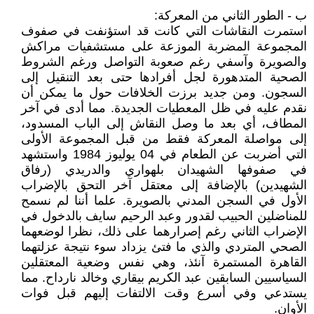
ب - الطور الثاني من المعركة:
استمرت النقاشات التي كانت قد استؤنفت في صفوف
المجموعة المضربة الموزعة على مستشفيات مراكش
والصويرة وآسفي رغم صعوبة التواصل ورغم الشروط
الصحية المتدهورة لجل أفرادها حتى بعد التنقيل إلى
السجون. ومن جديد برزت الخلافات حول ما يمكن أن
نقدم عليه في ظل المعطيات الجديدة. مما أدى في آخر
المطاف، أي بعد ما وصل النقاش إلى الباب المسدود،
إلى مواصلة المعركة فقط من قبل المجموعة الأولى
التي أضربت عن الطعام في 04 يوليوز 1984 واستشهد
في صفوفها الشهيدان بلهواري والدريدي (رفاق
الشهيدين) بالإضافة إلى معتقل آخر التحق بالإضراب
الأول في السجن المدني بالصويرة. علما أننا لم نسمح
للمناضلين الحبيب لقدور وعبد الرحيم سايف بالدخول في
الإضراب الثاني رغم إصرارهما على ذلك، نظرا لوضعهما
الصحي المتردي والذي ما فتئ يزداد سوء نتيجة عزلتهما
القاهرة المستمرة آنئذ، وهي نفس وضعية المعتقلين
السياسيين السابقين عبد الكريم بيقاري وخالد نارداح. مما
يستدعي وفي أسرع وقت الالتفات إليهم قبل فوات
الأوان.