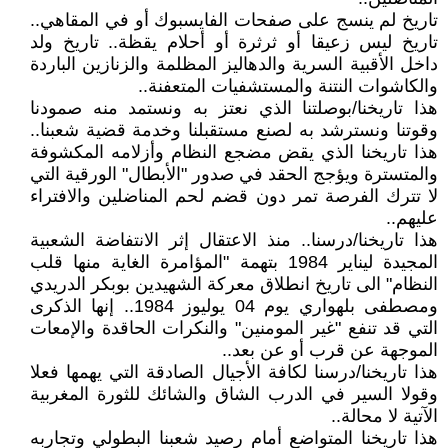
تاريخ لم ينسج على صفحات الفايسبوك أو في المقاهي..
تاريخ ليس زعيقا أو ثرثرة أو أحلام يقظة.. تاريخ ولد
داخل الأقبية السرية والدهاليز المظلمة والزنازين الباردة
والكاشوات النتنة والمستشفيات المتعفنة..
هذا تاريخنا/بوصلتنا الذي نعتز به ونستمد منه صمودنا
وقوتنا ونسترشد به لصنع مستقبلنا وخدمة قضية شعبنا..
هذا تاريخنا الذي يقض مضجع النظام وأزلامه المكشوفة
والمتسترة ويؤجج الحقد في صدور "الأبطال" الورقية التي
لا تترك الفرصة تمر دون قضم لحم المناضلين والافتراء
عليهم..
هذا تاريخنا/درسنا.. منذ الاعتقال إثر الانتفاضة الشعبية
المجيدة ليناير 1984 بتهمة "المؤامرة الغاية منها قلب
النظام" الى تاريخ انطلاق معركة الشهيدين بوبكر الدريدي
ومصطفى بلهواري يوم 04 يوليوز 1984.. إنها الذكرى
التي قد تنفع "غير المومنين" والنكرات الحاقدة والإمعات
الموجهة عن قرب أو عن بعد..
هذا تاريخنا/درسنا لكافة الأجيال الصادقة التي يهمها فعلا
وقولا السير في الدرب الشاق والشائك للثورة المغربية
الآتية لا محالة..
هذا تاريخنا المتواضع أمام رصيد شعبنا البطولي وتجاربه