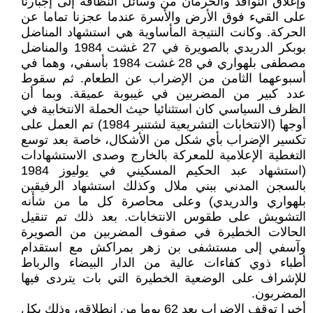
وإغلاق النوافذ والحرمان من وسائل النظافة إلى إجبارنا
على القيء فوق الأرض والأسرة عندما عجزنا تماما عن
الحركة. وكانت النتيجة المأساوية هي استشهاد المناضل
بوبكر الدريدي بالصويرة في 27 غشت 1984 والمناضل
مصطفى بلهواري في 28 غشت 1984 بأسفي، وهما في
أسبوعهما الثامن من الإضراب عن الطعام. ثم سقوط
عدد كبير من المضربين في غيبوبة عميقة. وبما أن
الظرف السياسي كان استثنائيا حيث الحملة الانتخابية في
أوجها (الانتخابات التشريعية لشتنبر 1984) تم العمل على
تكسير الإضراب بأي شكل من الأشكال، خاصة بعد توسع
التغطية الإعلامية للمعركة بالخارج وصدى الاستشهادات
(استشهاد عبد الحكيم المسكيني في يوليوز 1984
بالسجن المدني ببني ملال وكذلك استشهاد الرفيقين
بلهواري والدريدي) وعلى محاصرة كل ما من شأنه
التشويش على طقوس الانتخابات. بعد ذلك تم تنقيل
الحالات الخطيرة في صفوف المضربين من الصويرة
وآسفي إلى مستشفى بن زهر بمراكش مع استقدام
أطباء ذوي كفاءات عالية من الدار البيضاء والرباط
للإشراف على الوضعية الخطيرة التي بات يتردى فيها
المضربون.
أخيرا توقف الإضراب بعد 62 يوما من انطلاقه، وذلك بكل