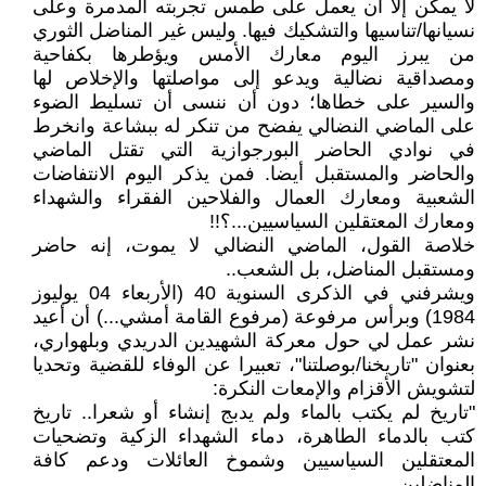
لا يمكن إلا أن يعمل على طمس تجربته المدمرة وعلى
نسيانها/تناسيها والتشكيك فيها. وليس غير المناضل الثوري
من يبرز اليوم معارك الأمس ويؤطرها بكفاحية
ومصداقية نضالية ويدعو إلى مواصلتها والإخلاص لها
والسير على خطاها؛ دون أن ننسى أن تسليط الضوء
على الماضي النضالي يفضح من تنكر له ببشاعة وانخرط
في نوادي الحاضر البورجوازية التي تقتل الماضي
والحاضر والمستقبل أيضا. فمن يذكر اليوم الانتفاضات
الشعبية ومعارك العمال والفلاحين الفقراء والشهداء
ومعارك المعتقلين السياسيين...؟!!
خلاصة القول، الماضي النضالي لا يموت، إنه حاضر
ومستقبل المناضل، بل الشعب..
ويشرفني في الذكرى السنوية 40 (الأربعاء 04 يوليوز
1984) وبرأس مرفوعة (مرفوع القامة أمشي...) أن أعيد
نشر عمل لي حول معركة الشهيدين الدريدي وبلهواري،
بعنوان "تاريخنا/بوصلتنا"، تعبيرا عن الوفاء للقضية وتحديا
لتشويش الأقزام والإمعات النكرة:
"تاريخ لم يكتب بالماء ولم يدبج إنشاء أو شعرا.. تاريخ
كتب بالدماء الطاهرة، دماء الشهداء الزكية وتضحيات
المعتقلين السياسيين وشموخ العائلات ودعم كافة
المناضلين..