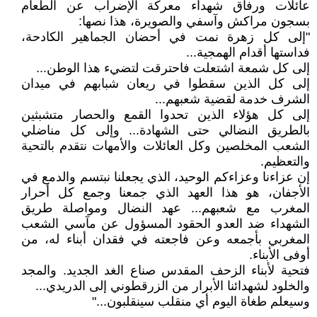
عائلات ورفاق شهداء معركة الإضراب عن الطعام
بسجون مراكش وآسفي والصويرة، هذا نصها:
"إلى كل زهرة نمت في أحضان الجماهير الكادحة،
فداستها أقدام الهمجية...
إلى كل شمعة اشتعلت فاحترقت لتضيء هذا الوطن...
إلى كل الذين سقطوا في ريعان شبابهم في ميدان
الشرف خدمة لقضية شعبهم...
إلى كل هؤلاء الذين تحدوا القمع والحصار متشبثين
بالطريق النضالي حتى الشهادة... وإلى كل مناضلي
الشعب المخلصين وكل العائلات والأمهات نتقدم بالتحية
والتعظيم.
إن عزاءنا وعزاءكم الوحيد، الذي يجعلنا نبتسم والدمع في
الأجفان، هو هذا العهد الذي جمعنا وجمع كل أحرار
المغرب مع شعبهم... عهد النضال ومواصلة طريق
الشهداء ضد العدو الحقود المسؤول عن مآسي الشعب
المغربي بأجمعه وعن فاجعته في فقدان أبناء له، من
أوفى الأبناء.
فتحية لأبناء الزحف المقدس صناع الغد الجديد. والمجد
والخلود لشهدائنا الأبرار من الزرقطوني إلى الدريدي...
وسيعلم طغاة اليوم أي منقلب سينقلبون..."