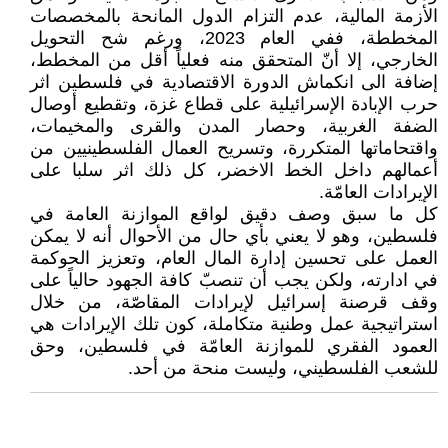
الأزمة المالية، عدم التزام الدول المانحة بالمخصصات
المخططة، ففي العام 2023، ورغم شح التحويل
الخارجي، إلا أنّ المتحقق منه فعلياً أقل من المخطط،
إضافة الى انكماش الدورة الاقتصادية في فلسطين اثر
حرب الإبادة الإسرائيلية على قطاع غزة، وتقطيع أوصال
الضفة الغربية، وحصار المدن والقرى والمخيمات،
واقتحاماتها المتكررة، وتسريح العمال الفلسطينيين من
أعمالهم داخل الخط الاخضر، كل ذلك اثر سلبا على
الإيرادات العامّة.
كل ما سبق وصف دقيق لواقع الموازنة العامة في
فلسطين، وهو لا يعني بأي حال من الأحوال أنه لا يمكن
العمل على تحسين إدارة المال العام، وتعزيز الحوكمة
في ادارته، ولكن يجب أن تنصبّ كافة الجهود حالياً على
وقف قرصنة إسرائيل لإيرادات المقاصّة، من خلال
استراتيجية عمل وطنية متكاملة، كون تلك الإيرادات هي
العمود الفقري للموازنة العامّة في فلسطين، وحق
للشعب الفلسطيني، وليست منحة من أحد.