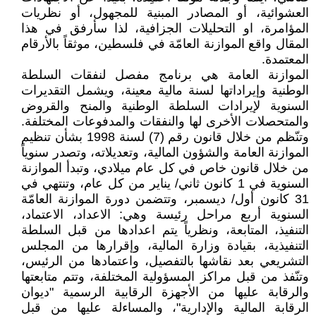
العشوائية، أو المصادر المبنية للمجهول، أو نظريات
المؤامرة، او التحليلات الجزافية، لذا سأرفق في هذا
المقال واقع الموازنة العامّة في فلسطين، موثقاً بالأرقام
المعتمدة.
الموازنة العامة هي برنامج مفصل لنفقات السلطة
الوطنية وإيراداتها لسنة مالية معينة، ويشمل التقديرات
السنوية لإيرادات السلطة الوطنية والمنح والقروض
والمتحصلات الأخرى لها والنفقات والمدفوعات المختلفة.
وتنّظم من خلال قانون رقم (7) لسنة 1998 بشأن تنظيم
الموازنة العامة والشؤون المالية، وتعديلاته، وتصدر سنوياً
من خلال قانون خاص في كل عام ميلادي، وتبدأ الموازنة
السنوية في 1 كانون ثاني/ يناير من كل عام، وتنتهي في
31 كانون أول/ ديسمبر، وتتضمن دورة الموازنة العامّة
السنوية أربع مراحل رئيسة وهي: الاعداد، الاعتماد،
التنفيذ، المتابعة، ونظرياً يتم اعدادها من قبل السلطة
التنفيذية، بقيادة وزارة المالية، وإقرارها من المجلس
التشريعي بعد نقاشها بالتفصيل، واعتمادها من الرئيس،
وتنّفذ من قبل مراكز المسؤولية المختلفة، وتتم متابعتها
والرقابة عليها من الأجهزة الرقابية الرسمية "ديوان
الرقابة المالية والإدارية"، والمساءلة عليها من قبل