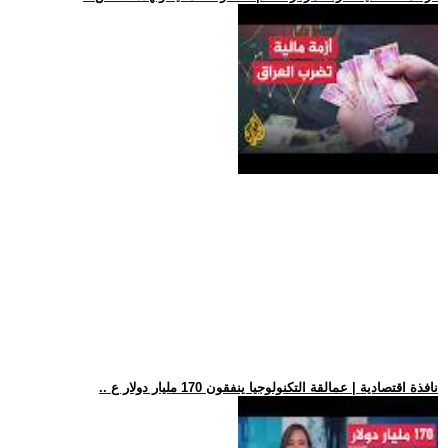
.. نافذة اقتصادية | عمالقة التكنولوجيا ينفقون 170 مليار دولار ع