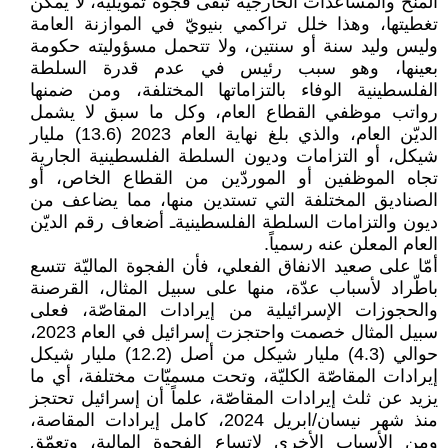
المنح والمساعدات الخارجية تبقى فجوة تمويلية، لا يمكن
تغطيتها، وهذا خلل تراكمي بنيويّ في الموازنة العامة
وليس وليد سنة أو سنتين، ولا تتحمل مسؤوليته حكومة
بعينها، وهو سبب رئيس في عدم قدرة السلطة
الفلسطينية الوفاء بالتزاماتها المختلفة، ومن ضمنها
رواتب موظفي القطاع العام، وكل ما سبق لا يشمل
الديّن العام، والذي بلغ نهاية العام 2023 (13.6) مليار
شيكل، أو التزامات وديون السلطة الفلسطينية الجارية
تجاه الموظفين أو الموردّين من القطاع الخاص، أو
الصناديق المختلفة التي تستدين منها، مما يضاعف من
ديون والتزامات السلطة الفلسطينيةـ أضعاف رقم الديّن
العام المعلن عنه رسمياً.
أمّا على صعيد الانفاق الفعلي، فأن الفجوة الماليّة تتسع
باطّراد لأسباب عدّة، منها على سبيل المثال، القرصنة
والحجوزات الإسرائيلية من إيرادات المقاصّة، فعلى
سبيل المثال خصمت واحتجزت إسرائيل في العام 2023،
حوالي (4.3) مليار شيكل من أصل (12.2) مليار شيكل
إيرادات المقاصّة الكليّة، وتحت مسميّات مختلفة، أي ما
يزيد عن ثلث إيرادات المقاصّة، علماً أن إسرائيل تحتجز
منذ شهر نيسان/ابريل 2024، كامل إيرادات المقاصة،
ومن الأسباب الأخرى لاتساع الفجوة المالية، وتعمّق