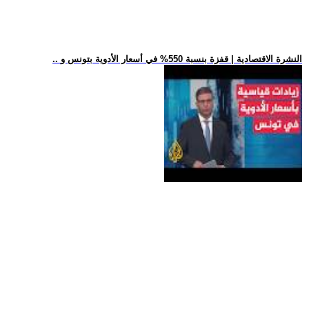
.. النشرة الاقتصادية | قفزة بنسبة 550% في أسعار الأدوية بتونس و