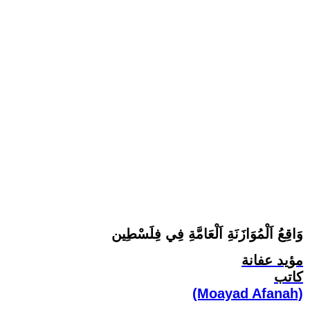
وَاقِعُ اَلْمُوَازَنَةِ اَلْعَامَّةِ فِي فِلَسْطِين
مؤيد عفانة
كاتب
(Moayad Afanah)