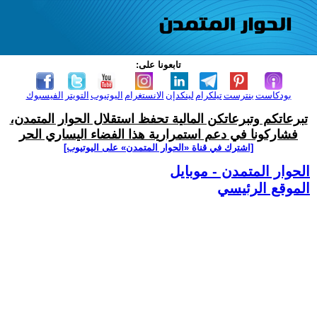
تابعونا على:
بودكاست
بنترست
تيلكرام
لينكدإن
الانستغرام
اليوتيوب
التويتر
الفيسبوك
تبرعاتكم وتبرعاتكن المالية تحفظ استقلال الحوار المتمدن،
فشاركونا في دعم استمرارية هذا الفضاء اليساري الحر
[اشترك في قناة ‫«الحوار المتمدن» على اليوتيوب]
الحوار المتمدن - موبايل
الموقع الرئيسي