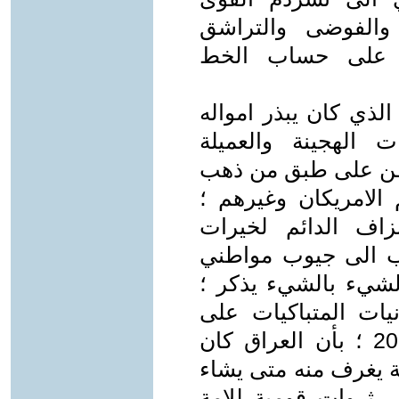
 والفوضى والتراشق
ي على حساب الخط
لذي كان يبذر امواله
الهجينة والعميلة
وطن على طبق من ذهب
ك ثم الامريكان وغيرهم ؛
زاف الدائم لخيرات
هب الى جيوب مواطني
الشيء بالشيء يذكر ؛
يات المتباكيات على
سقوط نظام صدام والبعث عام 2003 ؛ بأن العراق كان
ة يغرف منه متى يشاء
ي ثروات قومية للامة