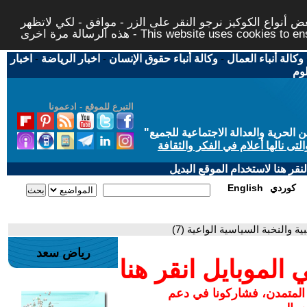
 أنواع الكوكيز نرجو النقر على الزر - موافق - لكي لاتظهر
This website uses cookies to ensure you ge
وكالة أنباء العمال
-
وكالة أنباء حقوق الإنسان
-
اخبار الرياضة
-
اخبار
لوم
التبرع للموقع - ادعمونا
حرية والعدالة الاجتماعية للجميع
"
تى نالها أعلام في الفكر والثقافة
قر هنا لاستخدام الموقع البديل
كوردي
English
 والنخبة السياسية الواعية (7)
رياض سعد
لموبايل انقر هنا
 المتمدن، فشاركونا في دعم