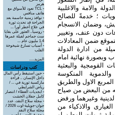
هرمز
ولة والامة والاغلبية
-
TCL تعود للأسواق مع
هاتف منافس
ويات ؛ خدمةً للصالح
-
نوافذ زمنية حاسمة بعد
الجراحة قد تحدث ثورة
يش، وضمان الانسجام
في علاج أخطر أورا ...
عات دون عنف، وتغيير
-
روسيا.. العثور على بقايا
ست جماجم لفيلة عمرها
لتموقع ضمن المعادلات
1.4 مليون عام ...
-
أسباب تسارع شيخوخة
صيلة من ادارة الدولة
القلب
ب وبصورة نهائية امام
المزيد.....
ت القومجية والبعثية
كتب ودراسات
ة والدموية المنكوسة
-
حين استيقظ رأس المال
داخل الإنسان .. قراءة
المربع الاول والطريق
ماركسية ثورية في ... /
رياض الشرايطي
عه من البعض من صياح
-
ابجديات العطاء / انتصار
كامل جفلان الخشت
لدينية وغيرهما ورفض
-
مجلة سلاح النقد، عدد
الغيارى والاذكياء من
جوان-جويلية-اوت 2026 /
مجلة سلاح النقد
ماية ثروات الوطن او
-
حقوق العصر / أحمد