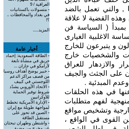
العراقية / 9
 , والتي تعمل بالضد
-
متسولات باكستانيات
في بغداد والمحافظات ..
وهذه القضية لا علاقة
؟!
بمبدأ ( السياسة فن
المزيد.....
اسة الاغلبية الغيارى
لون و يتبرعون للخارج
أخبار عامة
بات والشخصيات خارج
-
الطاقة السعودية: إخماد
حريق في منشأة تابعة
رار والازدهار للعراق
لأرامكو في جازان ...
-
خبير يوضح أهداف روسيا
ون على الجثث والجيف
من قصف مراكز الدعم
وعدم المبدئية .
اللوجستي في كييف
-
الاتحاد الأوروبي يشدّد
عنها في هذه الحلقات
شروط توفير الحماية
للأوكرانيين
نهجية لفهم متطلبات
-
الإدارة الأمريكية تخطط
لمواجهة طويلة مع إيران
خارجية وتشخيص مواقع
-
الصين قد تحوز على
ن القوى في الواقع ،
مستقبل الطاقة
-
واشنطن وطهران تبحثان
لة، في إطار الشعور
عن مخرج من مضيق