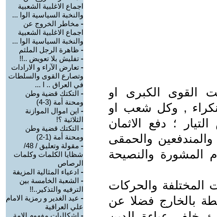
اجماع الاغلبية الشعبية
والنخبة السياسية الوا ...
-
مخاطر الخروج عن
اجماع الاغلبية الشعبية
والنخبة السياسية الوا ...
-
ظاهرة الرجل الملثم
-
تفليش بلا تعويض ..!!
-
تعارض الآراء و الارادات
وتصارع القوى والسلطات
في العراق .. ا ...
ت القوى الكبرى او
-
التكتك قضية وطن
ومحنة أمة (3-4)
لنكراء , وكل شعب او
-
اين اموال الموازنة
الثلاثية ؟!
يار ؛ دفع الاثمان
-
التكتك قضية وطن
 والمندفعين والحمقى
ومحنة أمة (1-2)
-
مقولة وتعليق / 48/
 المشورة والنصيحة
شظايا الكلمات وكلمات
الرصاص
-
ادعياء المثالية المزيفة
-
الشعبة الخامسة بين
ت المختلفة والحركات
الترفيه والتذكير..!!
بطة بالخارج فضلا عن
-
عيد الغدير و رمزية الامام
علي العراقية
بئ خلف عباءة الدين
-
اشكاليات مفهوم الامة