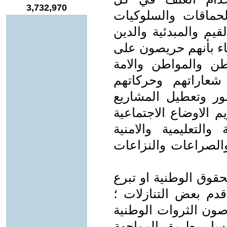
3,732,970
حماقات والسلوكيات
قيم والمبدئية والدين
دعاء بأنهم حريصون على
طن والمواطن والامة
 شعاراتهم وحركاتهم
مور وتعطيل المشاريع
م الاوضاع الاجتماعية
والتعليمية والامنية
والصراعات والنزاعات
قوق الوطنية او تبرع
قدم بعض التنازلات ؛
صون الثروات الوطنية
وسار بطريق المواجهة