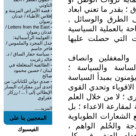
التاوتي
؛ بقدر ما تعني ابعاد
-
قصة الأمراض المزمنة و
إفلاس الأطباء / عدنان
ى الطرق والوسائل ,
رضوان
حة بالعملية السياسية
-
Letters from the East /
عدنان رضوان
ت التي حصلت عليها
-
العولمة الرأسمالية:
جدل المجرد والملموس /
فاخر جاسم
-
سياسة حفار الساق / د.
والمغفلين وانصاف
خالد زغريت
-
الطائفية المتغلغلة في
لساسة والسياسة ؛
لبنان / حسين محمود
يؤمنون بمبدأ السياسة
صالح
-
صدى دولي لكتاباتي: من
لاقوياء وتحدي القوى
إحدى أبرز مفكرات اليسار
الإيطالي إلى أ ... / رزكار
رى ؛ لا من خلال العلم
عقراوي
لمقارعة الاعداء ؛ بل
المزيد.....
ع الشعارات الطوباوية
المعجبين بنا على
ذجة والحُلم الواهم ،
الفيسبوك
تخدام العنف في كل