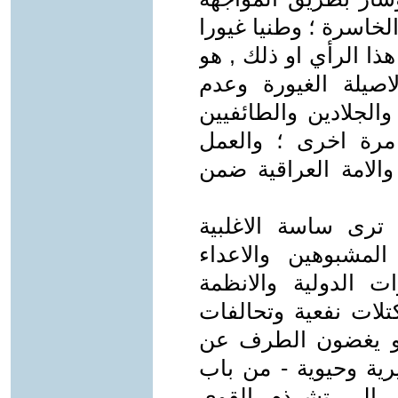
لخاسرة ؛ وطنيا غيورا
ذا الرأي او ذلك , هو
لاصيلة الغيورة وعدم
والجلادين والطائفيين
 مرة اخرى ؛ والعمل
الامة العراقية ضمن
ترى ساسة الاغلبية
لمشبوهين والاعداء
ات الدولية والانظمة
كتلات نفعية وتحالفات
 او يغضون الطرف عن
رية وحيوية - من باب
ي الى تشرذم القوى