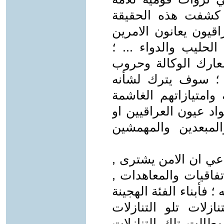
د كشفت هذه الحقيقة
قيون يعانون الامرين
حليب والدواء ... ؛
عارك الوكالة وحروب
لخ ؛ سوف يترك لشأنه
وامتيازاتهم الغاشمة
لسواد عيون العراقيين او
والمبعدين والمهمشين
عي ان الامن يشترى ,
اتفاقيات والمعاهدات ,
فأبناء الفئة الهجينة
ازلات تلو التنازلات
د وطالت تلك التنازلات