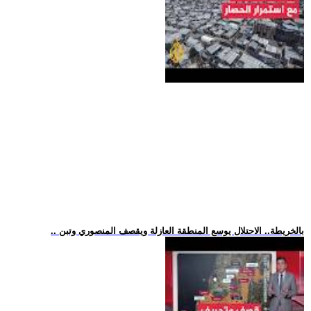
.. بالخريطة.. الاحتلال يوسع المنطقة العازلة ويقصف المنصوري وتبن