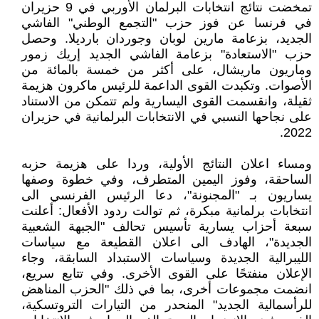
تمخضت نتائج انتخابات البرلمان الأوربي في 9 حزيران
في فرنسا عن فوز حزب "التجمع الوطني" الفاشي
الجديد، بزعامة مارين لوبان وجوردان بارديلا. وحصل
حزب "الاستعادة" بزعامة الفاشي الجديد إريك زمور
وماريون ماريشال، على أكثر من خمسة بالمائة من
الأصوات. وتكبدت القوى الداعمة للرئيس ماكرون هزيمة
ثقيلة، وانقسمت القوى اليسارية ولم تتمكن من الاستناد
على نجاحها النسبي في الانتخابات البرلمانية في حزيران
2022.
ومساء اعلان النتائج الأولية، وردا على هزيمة حزبه
الساحقة، وفوز اليمين المتطرف، وفي خطوة وصفها
يساريون بـ "المجنونة"، دعا الرئيس الفرنسي الى
انتخابات برلمانية مبكرة، ثم توالت ردود الأفعال: أعلنت
سبعة أحزاب يسارية تأسيس تحالف "الجبهة الشعبية
الجديدة"، الهادف الى اعلان القطيعة مع سياسات
الليبرالية الجديدة وسياسات الاستبداد السابقة، وجاء
الإعلان منفتحًا على القوى الأخرى. وفي تتابع سريع،
انضمت مجموعات أخرى، بما في ذلك "الحزب المناهض
للرأسمالية الجديد" المنحدر من التيارات التروتسكية،