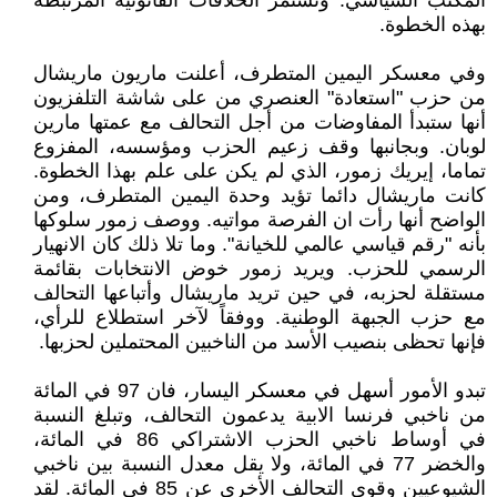
المكتب السياسي. وتستمر الخلافات القانونية المرتبطة
بهذه الخطوة.
وفي معسكر اليمين المتطرف، أعلنت ماريون ماريشال
من حزب "استعادة" العنصري من على شاشة التلفزيون
أنها ستبدأ المفاوضات من أجل التحالف مع عمتها مارين
لوبان. وبجانبها وقف زعيم الحزب ومؤسسه، المفزوع
تماما، إيريك زمور، الذي لم يكن على علم بهذا الخطوة.
كانت ماريشال دائما تؤيد وحدة اليمين المتطرف، ومن
الواضح أنها رأت ان الفرصة مواتيه. ووصف زمور سلوكها
بأنه "رقم قياسي عالمي للخيانة". وما تلا ذلك كان الانهيار
الرسمي للحزب. ويريد زمور خوض الانتخابات بقائمة
مستقلة لحزبه، في حين تريد ماريشال وأتباعها التحالف
مع حزب الجبهة الوطنية. ووفقاً لآخر استطلاع للرأي،
فإنها تحظى بنصيب الأسد من الناخبين المحتملين لحزبها.
تبدو الأمور أسهل في معسكر اليسار، فان 97 في المائة
من ناخبي فرنسا الابية يدعمون التحالف، وتبلغ النسبة
في أوساط ناخبي الحزب الاشتراكي 86 في المائة،
والخضر 77 في المائة، ولا يقل معدل النسبة بين ناخبي
الشيوعيين وقوى التحالف الأخرى عن 85 في المائة. لقد