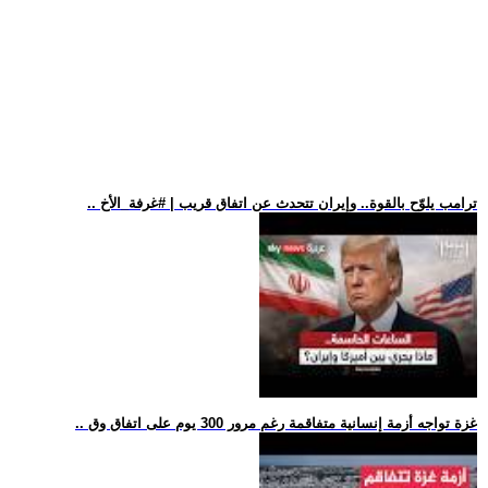
.. ترامب يلوّح بالقوة.. وإيران تتحدث عن اتفاق قريب | #غرفة_الأخ
.. غزة تواجه أزمة إنسانية متفاقمة رغم مرور 300 يوم على اتفاق وق