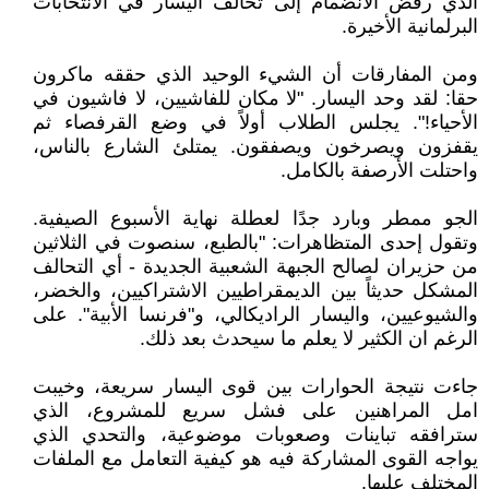
الذي رفض الانضمام إلى تحالف اليسار في الانتخابات
البرلمانية الأخيرة.
ومن المفارقات أن الشيء الوحيد الذي حققه ماكرون
حقا: لقد وحد اليسار. "لا مكان للفاشيين، لا فاشيون في
الأحياء!". يجلس الطلاب أولاً في وضع القرفصاء ثم
يقفزون ويصرخون ويصفقون. يمتلئ الشارع بالناس،
واحتلت الأرصفة بالكامل.
الجو ممطر وبارد جدًا لعطلة نهاية الأسبوع الصيفية.
وتقول إحدى المتظاهرات: "بالطبع، سنصوت في الثلاثين
من حزيران لصالح الجبهة الشعبية الجديدة - أي التحالف
المشكل حديثاً بين الديمقراطيين الاشتراكيين، والخضر،
والشيوعيين، واليسار الراديكالي، و"فرنسا الأبية". على
الرغم ان الكثير لا يعلم ما سيحدث بعد ذلك.
جاءت نتيجة الحوارات بين قوى اليسار سريعة، وخيبت
امل المراهنين على فشل سريع للمشروع، الذي
سترافقه تباينات وصعوبات موضوعية، والتحدي الذي
يواجه القوى المشاركة فيه هو كيفية التعامل مع الملفات
المختلف عليها.