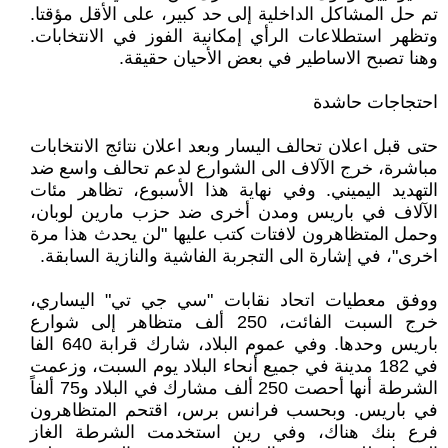
تم حل المشاكل الداخلية إلى حد كبير، على الأقل مؤقتا.
وتظهر استطلاعات الرأي إمكانية الفوز في الانتخابات.
وهنا تصبح الاساطير في بعض الأحيان حقيقة.
احتجاجات حاشدة
حتى قبل اعلان تحالف اليسار وبعد اعلان نتائج الانتخابات
مباشرة، خرج الآلاف الى الشوارع لدعم تحالف واسع ضد
التهديد اليميني. وفي نهاية هذا الأسبوع، تظاهر مئات
الآلاف في باريس ومدن أخرى ضد حزب مارين لوبان،
وحمل المتظاهرون لافتات كتب عليها "لن يحدث هذا مرة
اخرى"، في إشارة الى التجربة الفاشية والنازية السابقة.
ووفق معطيات اتحاد نقابات "سي جي تي" اليساري،
خرج السبت الفائت، 250 ألف متظاهر إلى شوارع
باريس وحدها. وفي عموم البلاد، شارك قرابة 640 الفا
في 182 مدينة في جميع أنحاء البلاد يوم السبت، وزعمت
الشرطة أنها أحصت 250 ألف مشارك في البلاد و75 ألفاً
في باريس. وبحسب فرانس برس، اقتحم المتظاهرون
فرع بنك هناك، وفي رين استخدمت الشرطة الغاز