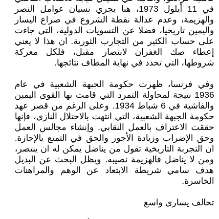
في 11 أيلول 1973، هنا يجري نسيان عوامل النصر
والهزيمة، وعدم عدالة نقطة الشروع في صراع اليسار
واليمين تاريخيا، فضلا عن التسويات الدولية، التي جاءت
على حساب الكثير من التجارب الثورية. ان هذا لا يعني
إعطاء صك الغفران لانتصار مقبل، فلكل معركة
شروطها، التي تحدد في نهاية المطاف نتائجها.
وفي فرنسا، ظهرت حكومة الجبهة الشعبية في عام
1936 نتيجة لمحاولة التمرد التي قامت بها القوى اليمين
والفاشية في 6 شباط 1934. وعلى الرغم من قصر عهد
حكومة الجبهة الشعبية، التي انتهت بالاحتلال النازي، فإنها
حققت الاعتراف بالعمل النقابي. وإنشاء مجالس العمل
وحق الإضراب وزيادة الأجور والحق في التمتع بالإجازة.
ان التجربة التاريخية تقول من يناضل يمكن له ان ينتصر،
ومن لا يناضل فالهزيمة نصيبه. ويظل البحث عن البديل
هدف سامي شريطة الابتعاد عن الوهم والمراهنات
الخاسرة.
تحالف يساري واسع