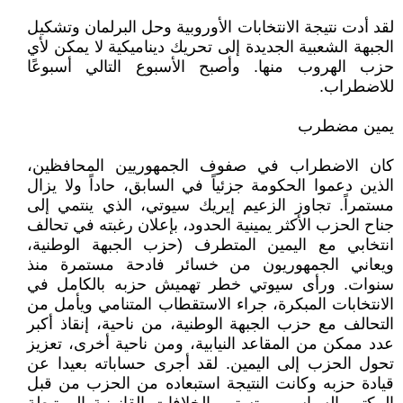
لقد أدت نتيجة الانتخابات الأوروبية وحل البرلمان وتشكيل
الجبهة الشعبية الجديدة إلى تحريك ديناميكية لا يمكن لأي
حزب الهروب منها. وأصبح الأسبوع التالي أسبوعًا
للاضطراب.
يمين مضطرب
كان الاضطراب في صفوف الجمهوريين المحافظين،
الذين دعموا الحكومة جزئياً في السابق، حاداً ولا يزال
مستمراً. تجاوز الزعيم إيريك سيوتي، الذي ينتمي إلى
جناح الحزب الأكثر يمينية الحدود، بإعلان رغبته في تحالف
انتخابي مع اليمين المتطرف (حزب الجبهة الوطنية،
ويعاني الجمهوريون من خسائر فادحة مستمرة منذ
سنوات. ورأى سيوتي خطر تهميش حزبه بالكامل في
الانتخابات المبكرة، جراء الاستقطاب المتنامي ويأمل من
التحالف مع حزب الجبهة الوطنية، من ناحية، إنقاذ أكبر
عدد ممكن من المقاعد النيابية، ومن ناحية أخرى، تعزيز
تحول الحزب إلى اليمين. لقد أجرى حساباته بعيدا عن
قيادة حزبه وكانت النتيجة استبعاده من الحزب من قبل