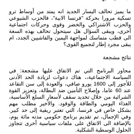
ما يميز تحالف اليسار الجديد انه يمتد من أوساط ترو
تسكية مرورا بحركة "فرنسا الابية"، فالحزب الشيوعي
والحزب الاشتراكي والخضر وقوى وحركات اجتماعية
أخرى، ويبقى السؤال هل سيتحول تحالف بهذه السعة
الى قطب متماسك لمواجهة اليمين والفاشيين الجدد، ام
يبقى مجرد إطار لتجميع القوى؟
نتائج مشجعة
محاور البرنامج التي تم الاتفاق عليها مشجعة: في
السياسة الاجتماعية،، هناك دعوات لزيادة الحد الأدنى
للأجور إلى 1600 يورو صافي، والعودة إلى سن التقاعد
عند 60 عاما، وإصلاح التأمين ضد البطالة، وتعزيز القوة
الشرائية من خلال تحديد سقف لأسعار السلع الأساسية،
الغذاء اليومي والطاقة والوقود. والأخير مطلب مهم
بشكل خاص في فرنسا، التي تعتبر ريفية إلى حد كبير.
وفي الإجمال، تم تقديم برنامج حكومي مدته مائة يوم،
بالإضافة الى الاتفاق على ملفات سياسية أخرى تتجاوز
الحلول الوسطية الشكلية.