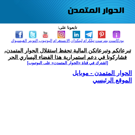
تابعونا على:
بودكاست
بنترست
تيلكرام
لينكدإن
الانستغرام
اليوتيوب
التويتر
الفيسبوك
تبرعاتكم وتبرعاتكن المالية تحفظ استقلال الحوار المتمدن،
فشاركونا في دعم استمرارية هذا الفضاء اليساري الحر
[اشترك في قناة ‫«الحوار المتمدن» على اليوتيوب]
الحوار المتمدن - موبايل
الموقع الرئيسي