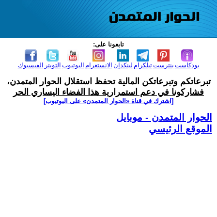
تابعونا على:
بودكاست
بنترست
تيلكرام
لينكدإن
الانستغرام
اليوتيوب
التويتر
الفيسبوك
تبرعاتكم وتبرعاتكن المالية تحفظ استقلال الحوار المتمدن،
فشاركونا في دعم استمرارية هذا الفضاء اليساري الحر
[اشترك في قناة ‫«الحوار المتمدن» على اليوتيوب]
الحوار المتمدن - موبايل
الموقع الرئيسي