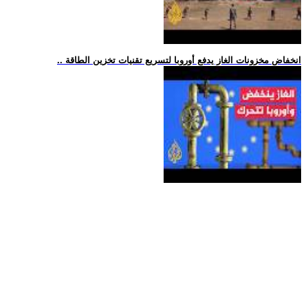
.. انخفاض مخزونات الغاز يدفع أوروبا لتسريع تقنيات تخزين الطاقة