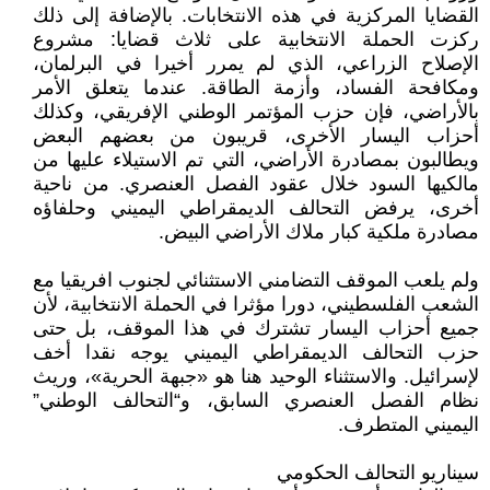
القضايا المركزية في هذه الانتخابات. بالإضافة إلى ذلك
ركزت الحملة الانتخابية على ثلاث قضايا: مشروع
الإصلاح الزراعي، الذي لم يمرر أخيرا في البرلمان،
ومكافحة الفساد، وأزمة الطاقة. عندما يتعلق الأمر
بالأراضي، فإن حزب المؤتمر الوطني الإفريقي، وكذلك
أحزاب اليسار الأخرى، قريبون من بعضهم البعض
ويطالبون بمصادرة الأراضي، التي تم الاستيلاء عليها من
مالكيها السود خلال عقود الفصل العنصري. من ناحية
أخرى، يرفض التحالف الديمقراطي اليميني وحلفاؤه
مصادرة ملكية كبار ملاك الأراضي البيض.
ولم يلعب الموقف التضامني الاستثنائي لجنوب افريقيا مع
الشعب الفلسطيني، دورا مؤثرا في الحملة الانتخابية، لأن
جميع أحزاب اليسار تشترك في هذا الموقف، بل حتى
حزب التحالف الديمقراطي اليميني يوجه نقدا أخف
لإسرائيل. والاستثناء الوحيد هنا هو «جبهة الحرية»، وريث
نظام الفصل العنصري السابق، و“التحالف الوطني”
اليميني المتطرف.
سيناريو التحالف الحكومي