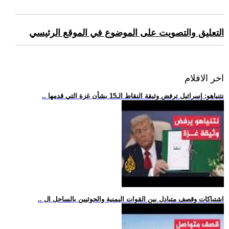
التعليق والتصويت على الموضوع في الموقع الرئيسي
اخر الافلام
.. نتنياهو: إسرائيل ترفض وثيقة النقاط الـ15 بشأن غزة التي قدمها
.. اشتباكات وقصف متبادل بين القوات اليمنية والحوثيين بالساحل ال