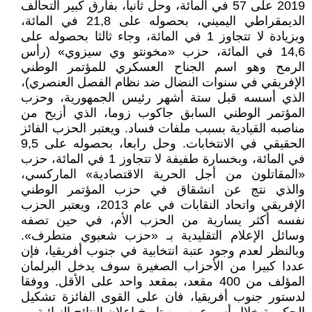
2019 على 57 في المائة، وحل ثانيا، بفارق كبير التحالف
الديمقراطي اليميني، بحصوله على 21,8 في المائة،
وبزيادة لا تتجاوز 1 في المائة، وجاء ثالثا بحصوله على
14,6 في المائة، حزب «مخونتو وي سيزوي» (رأس
الرمح وهو اسم الجناح العسكري للمؤتمر الوطني
الإفريقي في سنوات النضال ضد نظام الفصل العنصري)،
الذي أسسه قبل ستة أشهر رئيس الجمهورية، وحزب
المؤتمر الوطني السابق جاكوب زوما، الذي أزيح من
مناصبه القيادية بسبب ملفات فساد. ويعتبر الحزب الفائز
الحقيقي في الانتخابات. وحل رابعا، بحصوله على 9,5
في المائة، وبخسارة طفيفة لا تتجاوز 1 في المائة، حزب
«المقاتلون من أجل الحرية الاقتصادية» الماركسي،
والذي نتج عن انشقاق في حزب المؤتمر الوطني
الإفريقي واتحاد النقابات في عام 2013، ويعتبر الحزب
نفسه أكثر يسارية من الحزب الأم، في حين تصفه
وسائل الإعلام التقليدية بـ «حزب شعبوي متطرف».
وبالنظر لعدم وجود عتبة انتخابية في جنوب أفريقيا، فإن
عددا كبيرا من الأحزاب الصغيرة سوف يدخل البرلمان
المؤلف من 400 مقعد، بمقعد واحد على الأقل. ووفقا
لدستور جنوب أفريقيا، فان على القوى الفائزة تشكيل