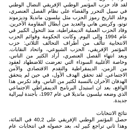
لقد قاد حزب المؤتمر الوطني الإفريقي النضال الوطني
في سبيل التحرر والقضاء على نظام الفصل العنصري،
وخلد التاريخ رموز الحزب مثل نيلسون مانديلا وديزموند
توتو، وكريس هاني والعديد من أبطال المقاومة الآخرين.
وقاد الحزب العملية الديمقراطية، منذ التحول الكبير في
عام 1994 وإلى اليوم. وكانت الحكومة وقوائم الحزب
الانتخابية تتألف من أطراف التحالف الثلاثي: حزب
المؤتمر الإفريقي، الحزب الشيوعي، واتحاد النقابات.
وبعد انتهاء الفصل العنصري، أراد الكثير من الناس،
وخاصة الأغلبية السوداء التي تعرضت للاضطهاد لعقود
من الزمن، الديمقراطية والتقدم الاقتصادي والأمن
الاجتماعي. لقد تحقق الهدف الأول، في حين لم يتحقق
الهدفان الآخران بالنسبة لكثير من الناس. وقد تكرس هذا
الواقع، بعد ان استبدل البرنامج الديمقراطي الاجتماعي
الذي وضعه نيلسون مانديلا في عام 1997، بأجندة ليبرالية
جديدة.
نتائج الانتخابات
حصل المؤتمر الوطني الإفريقي على 40,2 في المائة،
وهذا ثاني تراجع كبير له، بعد حصوله في انتخابات عام