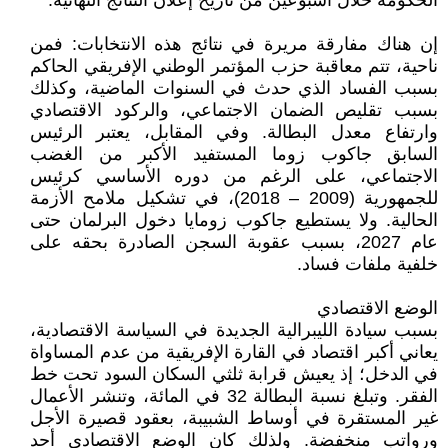
الحكومة خلال أسبوعين من تاريخ إعلان النتائج النهائية.
إن هناك مفارقة مريرة في نتائج هذه الانتخابات: فمن
ناحية، تتم معاقبة حزب المؤتمر الوطني الإفريقي الحاكم
بسبب الفساد الذي حدث في السنوات الماضية، وكذلك
بسبب تقليص الضمان الاجتماعي، والركود الاقتصادي
وارتفاع معدل البطالة. وفي المقابل، يعتبر الرئيس
السابق جاكوب زوما المستفيد الأكبر من الغضب
الاجتماعي، على الرغم من دوره الأساسي كرئيس
للجمهورية (2009 – 2018)، في تشكيل ملامح الأزمة
الحالية. ولا يستطيع جاكوب زومايا دخول البرلمان حتى
عام 2027، بسبب عقوبة السجن الصادرة بحقه على
خلفية ملفات فساد.
الوضع الاقتصادي
بسبب سيادة الليبرالية الجديدة في السياسة الاقتصادية،
يعاني أكبر اقتصاد في القارة الإفريقية من عدم المساواة
في الدخل؛ إذ يعيش قرابة ثلثي السكان السود تحت خط
الفقر. وتبلغ نسبة البطالة 32 في المائة، وتنشر الأعمال
غير المستقرة في أوساط الشبيبة، بعقود قصيرة الأجل
ورواتب منخفضة. ولذلك كان الوضع الاقتصادي أحد