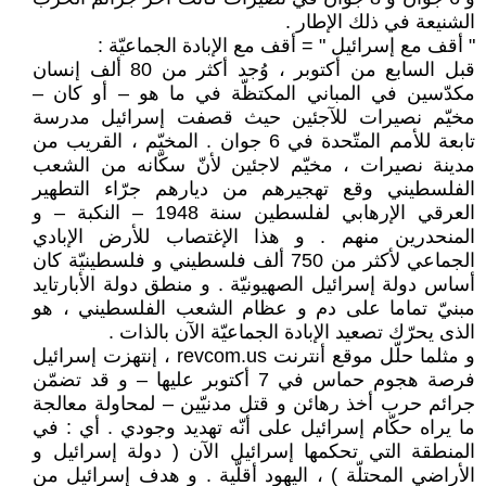
الشنيعة في ذلك الإطار .
" أقف مع إسرائيل " = أقف مع الإبادة الجماعيّة :
قبل السابع من أكتوبر ، وُجد أكثر من 80 ألف إنسان
مكدّسين في المباني المكتظّة في ما هو – أو كان –
مخيّم نصيرات للآجئين حيث قصفت إسرائيل مدرسة
تابعة للأمم المتّحدة في 6 جوان . المخيّم ، القريب من
مدينة نصيرات ، مخيّم لاجئين لأنّ سكّانه من الشعب
الفلسطيني وقع تهجيرهم من ديارهم جرّاء التطهير
العرقي الإرهابي لفلسطين سنة 1948 – النكبة – و
المنحدرين منهم . و هذا الإغتصاب للأرض الإبادي
الجماعي لأكثر من 750 ألف فلسطيني و فلسطينيّة كان
أساس دولة إسرائيل الصهيونيّة . و منطق دولة الأبارتايد
مبنيّ تماما على دم و عظام الشعب الفلسطيني ، هو
الذى يحرّك تصعيد الإبادة الجماعيّة الآن بالذات .
و مثلما حلّل موقع أنترنت revcom.us ، إنتهزت إسرائيل
فرصة هجوم حماس في 7 أكتوبر عليها – و قد تضمّن
جرائم حرب أخذ رهائن و قتل مدنيّين – لمحاولة معالجة
ما يراه حكّام إسرائيل على أنّه تهديد وجودي . أي : في
المنطقة التي تحكمها إسرائيل الآن ( دولة إسرائيل و
الأراضي المحتلّة ) ، اليهود أقلّية . و هدف إسرائيل من