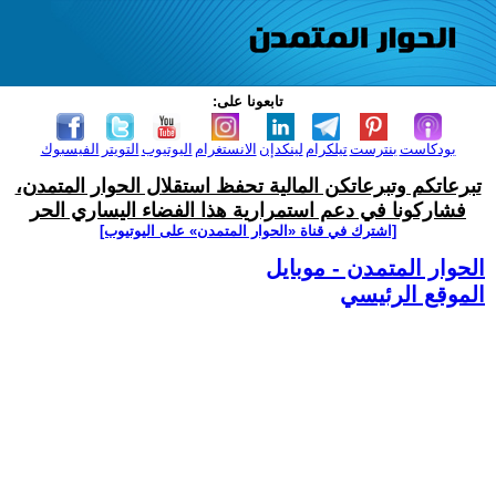
تابعونا على:
بودكاست
بنترست
تيلكرام
لينكدإن
الانستغرام
اليوتيوب
التويتر
الفيسبوك
تبرعاتكم وتبرعاتكن المالية تحفظ استقلال الحوار المتمدن،
فشاركونا في دعم استمرارية هذا الفضاء اليساري الحر
[اشترك في قناة ‫«الحوار المتمدن» على اليوتيوب]
الحوار المتمدن - موبايل
الموقع الرئيسي