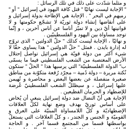
و مثلما شدّدت على ذلك في تلك الرسائل :
" الإجابة ليست نهائيّا " قتل كافة اليهود في إسرائيل " أو "
رميهم في البحر " . الإجابة هي الإطاحة بدولة إسرائيل و
على أنقاضها إنشاء دولة ثوريّة لا تشجّع حكومتها و لا
قوانينها أيّ دين و لا تميّز أناسا عن أناس آخرين ، و إنّما
توجد مساواة بين اليهود و الفلسطينيّين .
و نهائيّا ، الإجابة ليست كذلك " حلّ الدولتين " الذى تروّج
له إدارة بايدن . فمثل " حلّ الدولتين " هذا يساوى حقّا لا
شيء أكثر من دولة قويّة هي إسرائيل تواصل إحتلال
الأرض المغتصبة من الشعب الفلسطيني فيما ما يسمّى
ب" الدولة الفلسطينيّة" التي يرسيها هذا " الحلّ " ستكون
نُكتة مريرة – دولة دُمية – مجرّد رُقعة متكوّنة من مناطق
صغيرة منفصلة عن بعضها البعض و محاصرة و تُهيمن
عليها إسرائيل ، و سيظللّ الشعب الفلسطينيّ عُرضة
للإضطهاد و الحرمان الفظيعين .
الإجابة هي أنّ النضال ضد دولة إسرائيل ينبغي أن يُخاض
على أساس ثوريّ بهدف وضع نهاية لكلّ العلاقات
الإضطهاديّة و كلّ اللامساواة المبنيّة على العرق و
القوميّة و الجنس و الجندر ، و كلّ العلاقات التي يستغلّ
بواسطتها قسما من المجتمع قسما آخر . و الحاجة