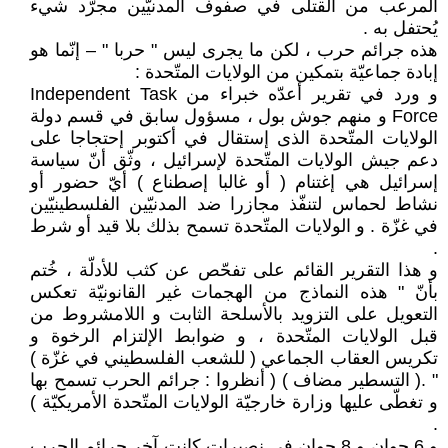
المرعب من القتلى في صفوف المدنيّين مجرّد شيء
يُحتفل به .
هذه جرائم حرب ، لكن ما يجرى ليس " حربا " – إنّما هو
إبادة جماعيّة بتمكين من الولايات المتّحدة :
و ورد في تقرير أعدّه خبراء من Independent Task
Force و منهم جوش بول ، مسؤول سابق في قسم دولة
الولايات المتّحدة الذى إستقال في أكتوبر إحتجاجا على
دعم جيش الولايات المتّحدة لإسرائيل ، وثّق أنّ سياسة
إسرائيل هي إغتنام ( أو غالبا إصطناع ) أيّ حضور أو
نشاط لحماس لتنفّذ مجازرا ضد المدنيّين الفلسطينيّين
في غزّة . و الولايات المتّحدة تسمح بذلك بلا قيد أو شرط
.
و هذا التقرير القائم على تفحّص عن كثب للأدلّة ، خُتم
بأنّ " هذه النماذج من الهجمات غير القانونيّة تعكس
التعويل على التزويد بالأسلحة الثابت و اللامشروط من
قبل الولايات المتّحدة ، و ضوابط الإلتزام الرخوة و
تكريس العقاب الجماعي ( للشعب الفلسطيني في غزّة )
" .( التسطير مضاف ) ( أنظروا : جرائم الحرب تسمح بها
و تغطّى عليها وزارة خارجيّة الولايات المتّحدة الأمريكيّة )
.
و 6 جوان و 8 جوان في نصيرات كانت آخر جرائم الحرب