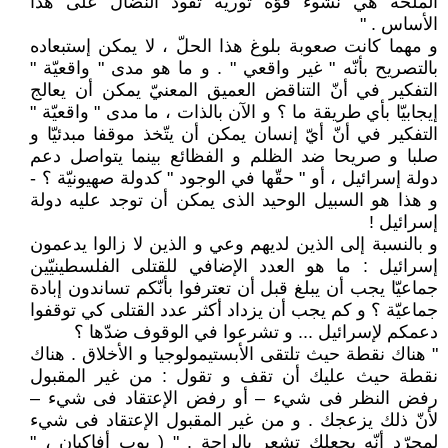
الملحّة هي نشوء قوّة ثوريّة تقود النضال على هذا
الأساس . "
و مهما كانت صعوبة بلوغ هذا الحلّ ، لا يمكن إستبعاده
بالتصريح بأنّه " غير واقعي " . و ما هو مدى " واقعيّة "
التفكير في أنّ التناقض العميق المعنيّ يمكن أن يعالج
إيجابيّا بأي طريقة ما ؟ و الآن بالذات ، ما مدى " واقعيّة "
التفكير في أنّ أيّ إنسان يمكن أن يتّخذ موقفا مبدئيّا و
صلبا و صريحا ضد الظلم و الفظائع بينما يتواصل دعم
دولة إسرائيل ، أو " حقّها في الوجود " كدولة صهيونيّة ؟ -
و هذا هو السبيل الوحيد الذى يمكن أن توجد عليه دولة
إسرائيل !
و بالنسبة إلى الذين لديهم وعي و الذين لا زالوا يدعمون
إسرائيل : ما هو العدد الإضافي للقتلى الفلسطينيّين
جماعيّا يجب أن يبلغ قبل أن تعترفوا بأنّكم تساندون إبادة
جماعيّة ؟ و كم يجب أن يزداد أكثر عدد القتلى كي توقفوا
دعمكم لإسرائيل ... و تشرعوا في الوقوف ضدّها ؟
" هناك نقطة حيث تلتقى الأبستيمولوجيا و الأخلاق . هناك
نقطة حيث عليك أن تقف و تقول : من غير المقبول
رفض النظر فى شيء – أو رفض الإعتقاد فى شيء –
لأنّ ذلك يزعجك . و من غير المقبول الإعتقاد فى شيء
لمجرّد أنّه يجعلك تشعر بالراحة . " ( بوب أفاكيان ، "