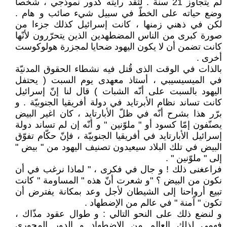
لم يتجاوز 21 سنة . لثقد رأيته كدور نموذجي ، شخصا
وضع حياته على الخطّ في سبيل شيء صائب و هام .
لكن في ذهني زمنها ، كانت إسرائيل كذلك جزءا من
صورة كبرى من الناس المضطهدين الذين يتحرّرون لأنّها
كانت تضمن أن لا يكون اليهود ضحايا لمجزرة هولوكوست
أخرى .
بالذات في الوقت الذى قُتل فيه نشطاء الحقوق المدنيّة
في الميسيسيبي ، أستاذ معهدى يوم السبت ( يحتفل
اليهود بالسبت على أنّه الشبات ) قال لنا إنّ إسرائيل
كانت تساند نظام الأبرتايد في دولة أفريقيا الجنوبيّة . و
برّر هذا بشرح أنّه في ظلّ الأبارتايد ، كان اغير البيض
يصنّفون إمّا كسود أو " ملوّنين " و أنّه إن لم تساند دولة
إسرائيل الأبارتايد في أفريقيا الجنوبيّة ، فإنّ حكّام تفوّق
البيض في تلك البلاد سيعيدون تصنيف اليهود من " بيض "
إلى " ملوّنين " .
فراعغنى ذلك ! و جال في فكرى ، " لماذا نرغب في أن
نكون من البيض ؟ "و شعرت أنّ هذه " المساومة " كانت
تبيع أرواحنا إلى الشيطان لأجل وعد بمكانة يفترض أن
تكون " آمنة " في عالم من الإضطهاد .
و لنضع ذلك على النحو التالي : و طوال عقود مذّاك ،
فهمي لذلك العالم من الإضطهاد و الدور المحوري