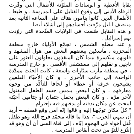
بقايا الأغطية و الوسادات الملوّنة للأطفال التي وفّرت
الرفاه الأدنى إلى وقوع القنابل على المدرسة . و طبعا ،
الأطفال الذين كانوا ينامون هناك على الساعة الثانية بعد
منتصف الليل مزّقت أجسادهم إلى أشلاء أيضا .
و هذه القنابل صُنعت في الولايات المتّحدة التي زوّدت
بهم إسرائيل .
و عند مطلع الشمس ، تجمّع الأولياء خارج منطقة
المجزرة ، ماسكين ببعضهم البعض من هول المشهد و
قلوبهم منكسرة بينما كان المنقذون يحاولون العثور على
ناجين و نقلهم إلى مستشفى الأقصى . و خارج المدرسة
، في منطقة مأرب سيّارات واسعة ، كانت الجثث ممدّدة
الواحدة إلى جانب الأخرى . و كان الأحبّاء القلقين
يشيحون خرقة أو غطاء أو لحافا للتأكّد من وجوه
معارفهم . و كان البعض يلمس جسد الطفل المقتول
لآخر مرّة . و كان البعض يحمل جثمان أو جثامين أحبّته
ليبحث عن مكان يدفنه أو يدفنهم فيه بإحترام .
" كلّ مكان توجّهنا إليه و قالوا إنّه آمن وقع قصفه – أريد
أن تنتهي الحرب "، هذا ما قاله محمّد فرج الله وهو طفل
قُتل أخواه في الهجوم إيّاه ، إلى قناة السى أن أن وهو قد
إنتُزع للتوّ من تحت أنقاض المدرسة .