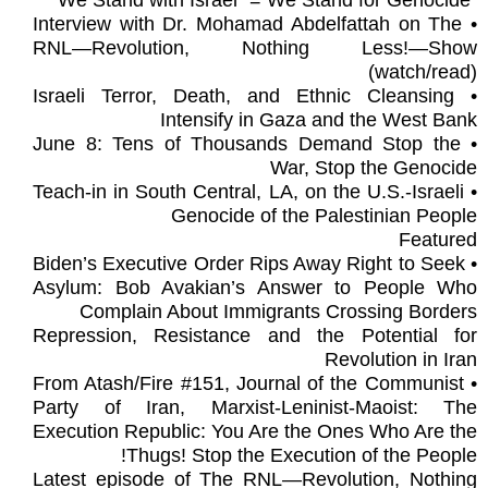
“We Stand with Israel” = We Stand for Genocide
• Interview with Dr. Mohamad Abdelfattah on The
RNL—Revolution, Nothing Less!—Show
(watch/read)
• Israeli Terror, Death, and Ethnic Cleansing
Intensify in Gaza and the West Bank
• June 8: Tens of Thousands Demand Stop the
War, Stop the Genocide
• Teach-in in South Central, LA, on the U.S.-Israeli
Genocide of the Palestinian People
Featured
• Biden’s Executive Order Rips Away Right to Seek
Asylum: Bob Avakian’s Answer to People Who
Complain About Immigrants Crossing Borders
Repression, Resistance and the Potential for
Revolution in Iran
• From Atash/Fire #151, Journal of the Communist
Party of Iran, Marxist-Leninist-Maoist: The
Execution Republic: You Are the Ones Who Are the
Thugs! Stop the Execution of the People!
Latest episode of The RNL—Revolution, Nothing