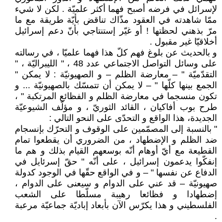
لإسرائل في فرضه أصبح فهما أكثر علميّة . لكن لا شيء
ممّا شاهدته في العقود مذّاك تناقض بأيّة طريقة مع ما
مرّ بذهني لحظتها ! أو غيّر إستنتاجي بأنّ دعم إسرائيل
أخلاقيّا غير مقبول .
و بالحديث عن بلوغ فهم كلّ هذا فهما علميّا ، في رسالته
على وسائل التواصل الاجتماعي عدد 48 ، " الليبراليّة ، "
التقدّميّة " – معارضة الظلم – و الصهيونيّة : لا يمكن "
الجمع بينها كلّها " – لا يمكن أن تتمسّك بالصهيونيّة ... و
تكون منسجما في معارضة الظلم و الفظائع المرتكبة " ،
طرح بوب أفاكيان ، القائد الثوريّ ، و مؤلّف الشيوعيّة
الجديدة، هذا الواقع و التحدّى على النحو التالي :
" بالنسبة إلى المصمّمين على الوقوف و التحرّك بإنسجام
ضد الظلم و الإضطهاد ، من الضروري أن يقطعوا تمام
القطيعة مع أيّ أوهام أنّه بوسعهم القيام بذلك و هم ما
إنفكّوا يدعمون إسرائيل ، على أنّه " حقّ إسرئايل في
الدفاع عن نفسها " – و في الواقع حقّها في الوجود كدولة
صهيونيّة – قد عني على الدوام و سيعنى على الدوام ،
إضطهادا و فظائعا رهيبة مسلّطا على الشعب
الفلسطيني و هذا يكرّس الآن بأبعاد إباديّة جماعيّة مرعبة
.