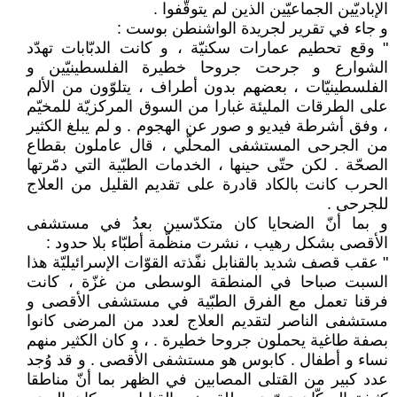
الإباديّين الجماعيّين الذين لم يتوقّفوا .
و جاء في تقرير لجريدة الواشنطن بوست :
" وقع تحطيم عمارات سكنيّة ، و كانت الدبّابات تهدّد
الشوارع و جرحت جروحا خطيرة الفلسطينيّين و
الفلسطينيّات ، بعضهم بدون أطراف ، يتلوّون من الألم
على الطرقات المليئة غبارا من السوق المركزيّة للمخيّم
، وفق أشرطة فيديو و صور عن الهجوم . و لم يبلغ الكثير
من الجرحى المستشفى المحلّي ، قال عاملون بقطاع
الصحّة . لكن حتّى حينها ، الخدمات الطبّية التي دمّرتها
الحرب كانت بالكاد قادرة على تقديم القليل من العلاج
للجرحى .
و بما أنّ الضحايا كان متكدّسين بعدُ في مستشفى
الأقصى بشكل رهيب ، نشرت منظّمة أطبّاء بلا حدود :
" عقب قصف شديد بالقنابل نفّذته القوّات الإسرائيليّة هذا
السبت صباحا في المنطقة الوسطى من غزّة ، كانت
فرقنا تعمل مع الفرق الطبّية في مستشفى الأقصى و
مستشفى الناصر لتقديم العلاج لعدد من المرضى كانوا
بصفة طاغية يحملون جروحا خطيرة . ، و كان الكثير منهم
نساء و أطفال . كابوس هو مستشفى الأقصى . و قد وُجد
عدد كبير من القتلى المصابين في الظهر بما أنّ مناطقا