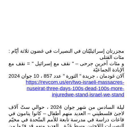
مجزرتان إسرائيليّتان في النصيرات في غضون ثلاثة أيّام :
مئات القتلى
و مئات آخرين جرحى – " نقف مع إسرائيل " = نقف مع
الإبادة الجماعيّة
آلان غودمان ، جريدة " الثورة " عدد 857 ، 10 جوان 2024
https://revcom.us/en/two-israeli-massacres-
nuseirat-three-days-100s-dead-100s-more-
injuredwe-stand-israel-we-stand
ليلة السادس من شهر جوان 2024 ، حوالي ستّ آلاف
لاجئ فلسطيني – العديد منهم أطفال – كانوا ينامون في
قاعات دراسة في مدرسة تابعة للأمم المتّحدة في مخيّم
النصيرات لللاجئين وسط غزّة . العديد منهم قد فرّوا من