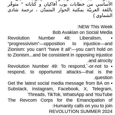
الأساسي من خطابات بوب أفاكيان و كتاباته " متوفّر
باللغة العربيّة بمكتبة الحوار المتمدّن ، ترجمة شادي
الشماوي )
NEW This Week:
Bob Avakian on Social Media
• Revolution Number 48: Liberalism,
“progressivism”—opposition to injustice—and
Zionism: you can’t “have it all”—you can’t hold on
to Zionism...and be consistent in opposing injustice
and atrocity.
• Revolution Number 49: To respond,´-or-not to
respond, to opportunist attacks—that is the
question.
• Get the latest social media message from BA on
Substack, Instagram, Facebook, X, Telegram,
Threads, TikTok, WhatsApp and YouTube
The Revcom Corps for the Emancipation of
Humanity calls on you to join:
REVOLUTION SUMMER 2024