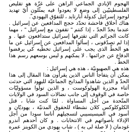
الهجوم الإبادي الجماعي الراهن على غزّة هو تقليص
الفلسطينيّين إلى وضع لا يعودوا فيه يمثّلون أيّ تهديد
لوجود إسرائيل كدولة أبارتايد ، للتفوّق اليهودي ّ.
هناك أخلاق فاحشة تحدّد حجج المدافعين عن إسرائيل .
عندما يجدّ الجدّ ، إذا كنتم " تقفون مع إسرائيل " ، مهما
كانت الجرائم التي تقترفها إسرائيل ستدافعون عنها . و
إذا لم تصدّقونى ، إسألوا المدافعين عن إسرائيل عن ما
هو الخطّ الذى يجب على إسرائيل تخطّيه كي يرفضوا
الدفاع عن جرائمها . لا يمكنهم و ليس بوسعهم رسم هذا
الخطّ .
هذه هي الصهيونيّة ، هذه هي إسرائيل :
يمكن أن يتفاجأ الناس الذين يقرأون هذا المقال إلى هذا
الحدّ و الذين شاهدوا المذابح الجماعيّة لليهود التي حدثت
أثناء مجزرة الهولوكوست ، و الذين تولّوا مسؤوليّات
خاصة في الوقوف إلى جانب نضالات السود في الولايات
المتّحدة من أجل المساواة . لمّا كنت شابا ، قتل
الكلوكلوكس كلان نشطاء للحقوق المدنيّة ، يهوديّان و
أسود في الميسيسيبي لتسجيلهم أناسا سودا من أجل
الإدلاء بأصواتهم في الانتخابات . و كان أحدهم أندرو
غودمان ( لا صلة لى به ) ، شاب يهودي من الكوينز عمره