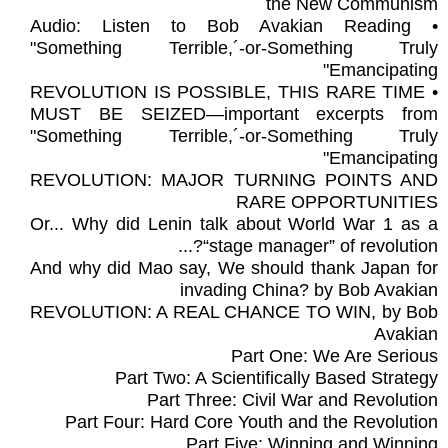
the New Communism
• Audio: Listen to Bob Avakian Reading
"Something Terrible,´-or-Something Truly
Emancipating"
• REVOLUTION IS POSSIBLE, THIS RARE TIME
MUST BE SEIZED—important excerpts from
"Something Terrible,´-or-Something Truly
Emancipating"
REVOLUTION: MAJOR TURNING POINTS AND
RARE OPPORTUNITIES
Or... Why did Lenin talk about World War 1 as a
“stage manager” of revolution?...
And why did Mao say, We should thank Japan for
invading China? by Bob Avakian
REVOLUTION: A REAL CHANCE TO WIN, by Bob
Avakian
Part One: We Are Serious
Part Two: A Scientifically Based Strategy
Part Three: Civil War and Revolution
Part Four: Hard Core Youth and the Revolution
Part Five: Winning and Winning