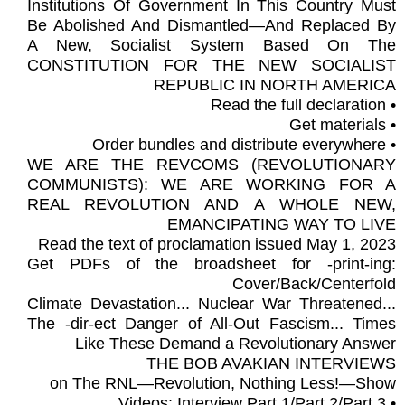
Institutions Of Government In This Country Must
Be Abolished And Dismantled—And Replaced By
A New, Socialist System Based On The
CONSTITUTION FOR THE NEW SOCIALIST
REPUBLIC IN NORTH AMERICA
• Read the full declaration
• Get materials
• Order bundles and distribute everywhere
WE ARE THE REVCOMS (REVOLUTIONARY
COMMUNISTS): WE ARE WORKING FOR A
REAL REVOLUTION AND A WHOLE NEW,
EMANCIPATING WAY TO LIVE
Read the text of proclamation issued May 1, 2023
Get PDFs of the broadsheet for -print-ing:
Cover/Back/Centerfold
Climate Devastation... Nuclear War Threatened...
The -dir-ect Danger of All-Out Fascism... Times
Like These Demand a Revolutionary Answer
THE BOB AVAKIAN INTERVIEWS
on The RNL—Revolution, Nothing Less!—Show
• Videos: Interview Part 1/Part 2/Part 3