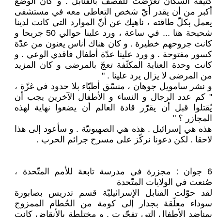
كثيفة السكّان تعرّضت للقصف بالقنابل . و كان الوضع
أكبر من أن يقدر أيّ شخص التعاطى معه في مستشفى
يعمل بكلّ طاقته ، ناهيك عن أنّ الموارد التي كانت لدينا
شحيحة هنا ... في ساعة ، ورد علينا حوالي 50 جريحا و
كانت جروحهم خطيرة . و كان هناك أناس يعنون من عدّة
كسور مفتوحة . و ورد علينا عدّة أطفال فاقدي الوعي . و
كانت وحدة العناية المكثّفة تعجّ بالمرضى و كان المزيد
من المرضى لا يزال يرد علينا . "
و نشر سامويل جوهان ، منسّق أطبّاء بلا حدود في غزّة ،
" كم عدد الرجال و النساء و الأطفال الآخرين يجب أن
يُقتلوا قبل أن يقرّر قادة العالم أن يضعوا نهاية لهذه
المجازر ؟ "
هذه هي إسرائيل . هذه هي الصهيونيّة . و سأعود إلى هذا
لاحقا . لكن دعونا نركّز على مسرح جرائم الحرب .
6 جوان : مجزرة في مدرسة تابعة للأمم المتّحدة ،
صُنعت في الولايات المتّحدة
لقد حوّلت القنابل الإسرائيليّة قسم تدريس بصابورة
سوداء معلّقة بجدار إلى كومة من الحُطام الممزوج
بمناضد الأطفال التي تفجّرت . و مختلطة بالأنقاض كانت