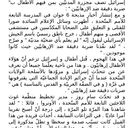
إسرائيل تصف مجزرة المدنيّين بمن فيهم الأطفال ب"
ضربة دقيقة ضد الإرهابيّين " :
و مع إنتشار أخبار مذبحة 6 جوان في المدرسة التابعة
للأمم المتّحدة ، أظهرت وسائل الإعلام السائدة صورا
للقتلى و التعليق على الضحايا المكدّسين في مستشفى
الأقصى و منهم أطفال ، خرج ناطق رسميّ باسم الجيش
الإسرائيلي ليقول إنّه " لم يعلم بأي ضحيّة مدنيّة " و صرّح
، " لقد نفّذنا ضربة دقيقة ضد الإرهابيّين حيث كانوا
موجودين . "
في هذا الهجوم ، قُتل أطفال و إسرائيل تزعم أنّ هؤلاء
الأطفال إرهابيّون . و هذا من ناحية يعلّمنا جميعا أن نعرف
عن من تتحدّث إسرائيل و مزوّدها بالأسلحة الولايات
المتّحدة عندما أنّ جرائم الإبادة الجماعيّة التي يقترفونها
في غزّة ( و في الضفّة الغربيّة و القدس بالمناسبة ) هي "
ضربات دقيقة ضد إرهابيّين " .
و قد تحدّث سام روز ، مدير تخطيط منظّمة غوث
اللاجئين التابعة للأمم المتّحدة ، الأونروا ، قائلا : " لقد
شاهدنا هذا المرّة تلو المرّة ، إلى درجة أنّ أصبح تقريبا
أمرا عاديّا . في النزاعات السابقة ، أحداث فريدة من هذا
القبيل كانت تسبّب صدمة و سخطا و تظلّ مذكورة إلى