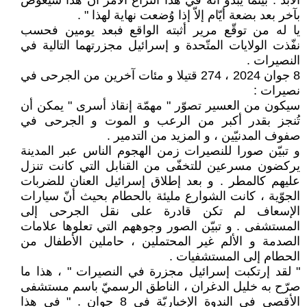
ألأبد . بينما يبدو أنّه في هذا النزاع الأمر أنّ هذا سيُعوّض
بآخر بعد بضعة أيّام إلاّ إذا وُضعت نهاية لهذا " .
يا له من توقّع مرير أثبته الواقع فبعد يومين فحسب
نفّذت الولايات المتّحدة و إسرائيل مجزرتهما التالية في
النصيرات .
8 جوان 2024 ، 274 قتيلا و مئات آخرين من الجرحى في
نصيرات :
سيكون من العسير تصوّر " مهمّة إنقاذ أسرى " يمكن أن
تُنجز بقدر أكبر من الرعب و الموت و الجرحى في
صفوف المدنيّين ، و المزيد من التدمير .
و تبيّن صورا للنصيرات زمن الهجوم الناس عبر المدينة
يركضون مسرعين للتخفّى من القنابل التي كانت تنزل
عليهم كالمطر . و بعد إطلاق إسرائيل العنان للضربات
الجوّية ، كانت الشوارع مليئة بالحطام بحيث أنّ سيارات
الإسعاف لم تكن قادرة على نقل الجرحى إلى
المستشفى . و تبيّن الصور وجوههم التي تعلوها علامات
الصدمة و الألم غير المحتملين ، حاملين الأطفال من
الحطام إلى المستشفيات .
" لقد إرتكبت إسرائيل مجزرة في النصيرات " ، هذا ما
صرّح به خليل الدغران ، الناطق الرسميّ باسم مستشفى
الأقصى في الندوة الإخباريّة في 8 جوان . " في هذا