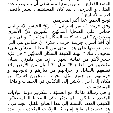
الوضع الفظيع ...ليس بوسع المستشفى أن يستوعب عدد
القتلى و الجرحى . لقد كان المستشفى يسير بأقصى
قدراته لأسابيع " .
توبيخ الجميع عدا أكبر المجرمين :
وفق جريدة " تاميز إسرائيل " ، وبّخ الجيش الإسرائيلي
حماس على الضحايا المدنيّين الكثيرين لأنّ الأسرى
موجودون " في بيئة كثيفة السكّان المدنيّين ". و في حين
أنّ أخذ أسرى جريمة حرب ، فكرة أنّ حماس هي التي
يجب توبيخها على هذا المدى من الضحايا المدنيّين شيء
سخيف . تلك " البيئة الكثيفة السكّان المدنيّين " هي غزّة
حيث لأكثر من ثمانية أشهر ، أزيد من مليوني إنسان
مكتظّين في قطاع 25 ميل -7 أميال من الأرض وقع
قصفهم بالقنابل و إخراجهم من ديارهم و تجويعهم و
حرمانهم من جميع سبُل الحياة ، مهجّرين قسريّا من
مكان إلى آخر ، لاجئين إلى التكدّس في الخيمات و داخل
المستشفيات .
و في رسالة تفاعلا مع العمليّة ، سكرتير دولة الولايات
المتّحدة ، بلنكن ، لم يذكر حتّى الضحايا الفلسطينيّين
الكثيفي العدد. بالنسبة إلى هذا الصانع للقتل الجماعي ،
هذا تجسيد لمصالح إمبرياليّة الولايات المتّحدة ، و العدد