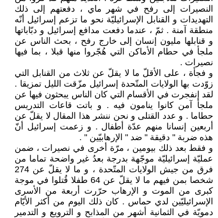
النصيرات إلى رفح في شهر ماي ، دفعتهم إلى ذلك
التهديدات و القنابل الإسرائيليّة نحو ما تزعم إسرائيل أنّه
منطقة آمنة . ثمّ ، عندما دفعت مدافع إسرائيل و دبّاباتها
و قنابلها مليون إنسان إلى خارج رفح ، بحث الناس عن
ملجأ في حطام الأماكن التي هُجّروا منها قبلا ، بما فيها
نصيرات .
و فجأة ، على الأقلّ ما لا يقلّ عن ثلاث من القنابل التي
زوّدت بها الولايات المتّحدة إسرائيل مزّقت الليل تمزيقا .
لقد إنفجرت في الأقسام التي كان الناس يبحثون فيها عن
ملجأ آمن كانوا ينامون فيه . و باتت قاعات التدريس
حطاما . و عدد القتلى و نحن ننشر هذا المقال لا يقلّ عن
أربعين إنسانا منهم عدّة أطفال . و زعمت إسرائيل أنّ
هذه ضربة " دقيقة " ضد " الإرهابيّين " .
و فقط بعد ذلك بيومين ، مرّة أخرى في نصيرات ، ضمن
عمليّة إسرائيليّة موجّهة بدرجة بعدُ غير واضحة تماما من
فرق من جيش الولايات المتّحدة ، و ما لا يقلّ عن 274
شخصا بمن فيهم ما لا يقلّ عن 64 طفلا قُتلوا في موجة
كبرى من الموت و الإرهاب حرّرت أربعة من الأسرى
الإسرائيليّين لدي حماس . كان ذلك اليوم من أكثر الأيّام
دمويّة في الثمانية أشهر من المذابح و الترويع و التدمير