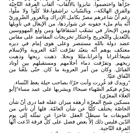
جرّاها واختصموا. تنابزوا بالألقاب- ألقاب الفرقة النّاجيّة
والفرق الهالكة-، وبالسّباب تراشقوا،فلا كلّوا ولا ملّوا،
رغم أنّ شاعرهم مصرّ بكامل الإدراك وبالغرور الضّروريّ
أنّه ينام ملء جفونه عن شواردها، من الإيغال في تآويلها
ومن الإبحار في تشعّب اشتقاقاتها ومن ولع المهووسين
بالتّعديل والتّجريح واحتكار تخريجات المقاصد على مقاس
عضد دولة بالله مستنصر وعلى هوى إمام في ديره
معتكف يوهم أنّه يتعبّد تفرّقت أمّة العروبة والإسلام
شيعا:أغرابا وأعرابا،مللا ونحلا. ذهبت ريحها وذهبت
ريحهم. وتفرّقت دماء أحلامهم ومستقبلهم بين أوتاد
القبائل. وكان من أمر العروبة ما كان. حتّى بلغْنا من
النّفاق عتيّا:
"رويدك قد غُرِرت وأنت حرّ// بصاحب حيلة يعظ النّساء.
يحرّم فيكم الصّهباء صبحا// ويشربها على عمد مساء"(أبو
العلاء المعرّي)
مسكين شيخ المعرّة أرهقه ميزان عقله فما درى أنّ شأن
الخاصّة يختلف كلّيّا عن شأن العامّة. فلها أن تأتي من
الموبقات ما سيظلّ العقل عاجزا عن تمثّله إلى يوم
الدّين.فليس ذلك إلاّ بعض فضل على كلّ فرقة ادّعت أنّها
الفرقة النّاجية.