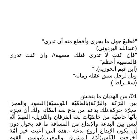
"فظيعٌ جهل ما يجري وأفظع منه أن تدري"
(عبدالله البردوني)
"فإن كنت لا تدري فتلك مصيبة// وإن كنت تدري
فالمصيبة أعظم"
(ابن قيم الجوزية). "
ويل لرجل سبق عقله زمانه"
(سقــراط )
01/ من الهذيان ما ينعـش
بين البَرَكة والبَرْكة(بالعامّيّة التّونسيّة)[القعود والعجز]
مجرّد حركة.تلك بدعة من بدع لغة الضّاد، ولك أن تجزم
بأنّها خاصيّة من خاصّيّات لغة الفرقان والتّنزيل- المهمّ أنّه
ليس بين البدعة والإبداع من المسافة ما قد يحول دون
أن يكون الإبداع أروع بدعة -.هذه التي أعيت خير أمّة
أُخرِجت للنّاس(أمّة المشرق والمغرب)،وسهر القوم