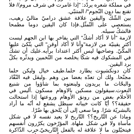
في مملكة شعره يردّد: "إذا غامرت في شرف مروم// فلا
تقنع بما دون النّجوم"/ المتنبّي.
بين الشّكّ واليقين علاقة عشق دراميّ مثاليّ رهيب،
يستعصي على التّمثّل.فإذا كان اليقين دوما مطمحا
فالشكّ سبيله.
لازمة "أنا لا أكاد أشكّ" التي يفاخر بها ابن الجهم ليست
أكثر يقينيّة من لازمة"وأنا لا أكاد أوقن" التي يتّكئ عليها
المكّيّ. وصاحبها ليس أكثر اعتدادا برأيه.عليك أن تشكّ
في المشكوك فيه شكّا يخلصه من التّخمين ويدثّره بكلّ
برد اليقين.
كان دونكشيوت يطارد حلما.طيف خيال وليكن حلما
مجنّحا. ولك أن تعدّه بعضا من وهم .وليقل فيه النّقّاد
والبحّاث ما يريدون ولينعتوه بما شاؤوا من شنيع
النعوت.سيقولون مسكين بالاوهام مسكون .أليس في
الأحلام بعض من رونق الأوهام وروعتها إذا استحالت
حقيقة؟؟ أيّا كانت خيباته سيظل يشفع له أنّه ما أراد
بالبشريّة شرّا. وما سعى إلى أن يُلحق بها ضُرّا.
وماذا عن التّاريخ؟؟ التّاريخ لا يعيد نفسه لا في شكل
مأساة ولا في شكل ملهاة. المؤرّخون يكرّرون أنفسهم
فيتخيّلون ما لا علاقة له بالفعل التّاريخيّ.حرب الذّاكرة