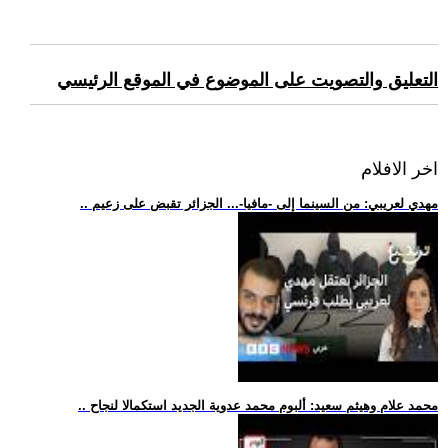
التعليق والتصويت على الموضوع في الموقع الرئيسي
اخر الافلام
.. مهدي لعريبي: من السينما إلى -مافيا-... الجزائر تقبض على زعيم
.. محمد علام وهيثم سعيد: ألبوم محمد عدوية الجديد استكمالا لنجاح