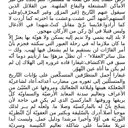
الأماكن المشتعلة والبقاع الملتهبة. من القلائل الذين
سيقول عنهم التّاريخ (غير المزوّر وغير المحرّف)وعلى
ألسنتهم:أشهد أنّني عشت.وعشت ما اخترته كما أردت لا
كما أرادوا.قدّيسا بزّيّ مقاتل كنتُ.شهيدا في الأدغال
وليس قتيلا في أيّ ركن من الأركان مهجور.
لا بلد إليه ينتمي ولا نديم إليه يسكن ولا هويّة بها يعتزّ إلاّ
ما كان ملازما له في رحلة العبور التي سكنته فجزم بأنّ
أمر القارّات لن يستقيم ما لم يشتعل فيها لهيب. ولك –
مثل سائر"العقلاء" - أن تظلّ مزهوّا بما ارتأيتم دوما أنّه
سبق في الاكتشاف:غيفارا قاده غروره إلى الهلاك إن لم
لم يكن ما أتاه عين التّهوّر.
غيفارا أجمل المتطرّفين المتسكّعين على بوّابات التّاريخ
والمتسلّلين إلى ثغوره من مضارب أعدائه.أعاد لشاعريّة
الصّعلكة هيبتها ولبلاغة الصّعاليك ومروقها عن السّيّئ من
الأعراف وتعاليم سدنة المعابد الأرضيّة والسماويّة كلّ
بريقها وروقنها. الماركسيّ الذي لم يكن في حاجة لأن
يتبجّح بأنّ له بالماركسيّة وصلا ما. ولعلّه لم يــر لذلك
موجبا أصلا.أدرك بالسّليقة وبكثير من العفويّة أنّ النّظريّة
الثّوريّة هي أوّلا وأخيرا مرشدا ودليل عمل. وليست أبدا
تنزيلا مقدّسا على شاكلة تعاليم الكنيسة وسرديّة