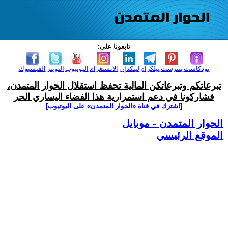
تابعونا على:
بودكاست
بنترست
تيلكرام
لينكدإن
الانستغرام
اليوتيوب
التويتر
الفيسبوك
تبرعاتكم وتبرعاتكن المالية تحفظ استقلال الحوار المتمدن،
فشاركونا في دعم استمرارية هذا الفضاء اليساري الحر
[اشترك في قناة ‫«الحوار المتمدن» على اليوتيوب]
الحوار المتمدن - موبايل
الموقع الرئيسي