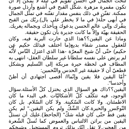
لنحت الجمال في أحسن تقويم في ليلة لا يمكن إلاّ أن
تكون مقمرة مزهرة .شكّل القبح في أشنع وأرذل صورة
ممكنة. تفنّن في ذلك بنفس مقدار تفنّنه في تمثّل الجمال
في أبهى حلّة( في ما لا يخطر على بال).ربّك من القبح
ينفّرك وإلى عالم الحسن يدعوك ويأخذك وبجماله يغريك.
الحقيقة بهيّة وإلاّ ما كانت جديرة بأن تكون حقيقة.
وماذا عن اليقين؟؟هذا الذي حارت البرية فيه، وكان
للعقول مصدر شقاء بديع(ما اختلف فيذلك حكيم عن
حكيم) حتّى أنّ شيخ المعرّة -هذا الذي اعتزل النّاس لأّنّه
لم يرتض على نفسه سلطانا غير سلطان العقل- انتهى به
المطاف في لحظة حيرة مربكة إلى التّسليم وبشكل
قطعيّ أن لا حقيقة غير الحدس والتّخمين:
"أمّا اليقين فلا يقين وإنّما// أقصى اجتهادي أن أظنّ
وأحدسا".
اليقين؟؟ذاك هو السؤال الذي يختزل كلّ الأسئلة.سؤال
الوجود، فيه تتكثّف كلّ الأشكاليّات .في البدء ما كان
الاطمئنان. ولا كانت السّكينة. ولا كان السّلام. بل كان
التّوجّس والحيرة.كان الشّكّ ولم يكن اليقين." لم يكن
يقين قطّ حتّى كان قبله شكّ" (الجاحظ).عليك أن تستلّ
اليقين من براثن الالتباس والغموض كما تُسلّ الشّعرة
من العجين.لا تقل إنّك بذلك تروم المستحيل وشيخكم