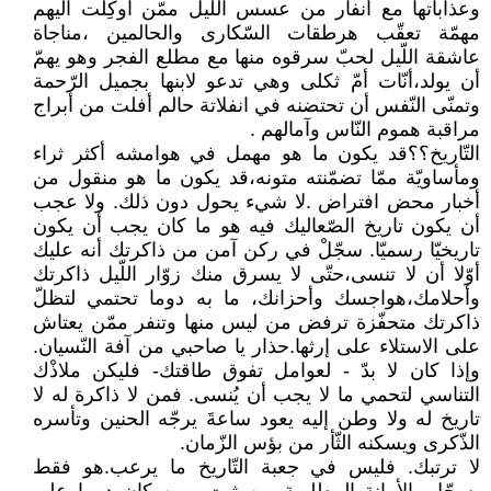
وعذاباتها مع أنفار من عسس اللّيل ممّن أوكِلت اليهم
مهمّة تعقّب هرطقات السّكارى والحالمين ،مناجاة
عاشقة اللّيل لحبّ سرقوه منها مع مطلع الفجر وهو يهمّ
أن يولد،أنّات أمّ ثكلى وهي تدعو لابنها بجميل الرّحمة
وتمنّى النّفس أن تحتضنه في انفلاتة حالم أفلت من أبراج
مراقبة هموم النّاس وآمالهم .
التّاريخ؟؟قد يكون ما هو مهمل في هوامشه أكثر ثراء
ومأساويّة ممّا تضمّنته متونه،قد يكون ما هو منقول من
أخبار محض افتراض .لا شيء يحول دون ذلك. ولا عجب
أن يكون تاريخ الصّعاليك فيه هو ما كان يجب أن يكون
تاريخيّا رسميّا. سجّلْ في ركن آمن من ذاكرتك أنه عليك
أوّلا أن لا تنسى،حتّى لا يسرق منك زوّار اللّيل ذاكرتك
وأحلامك،هواجسك وأحزانك، ما به دوما تحتمي لتظلّ
ذاكرتك متحفّزة ترفض من ليس منها وتنفر ممّن يعتاش
على الاستلاء على إرثها.حذار يا صاحبي من آفة النّسيان.
وإذا كان لا بدّ - لعوامل تفوق طاقتك- فليكن ملاذْك
التناسي لتحمي ما لا يجب أن يُنسى. فمن لا ذاكرة له لا
تاريخ له ولا وطن إليه يعود ساعةَ يرجّه الحنين وتأسره
الذّكرى ويسكنه الثّأر من بؤس الزّمان.
لا ترتبك. فليس في جعبة التّاريخ ما يرعب.هو فقط