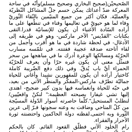
الصّحيحيْن(صحيح البخاري وصحيح مسلم)وأنّه في ساحة
المعركة ضدّ أعدائك يمكن حسم جلّ المشاكل النّظريّة
والعمليّة. فكان أكثر من جميع المتيّمين بالنّقاء الثّوريّ
وفاء لما هو حيويّ في تعاليمها وفناء في تنطّعها على ما
أراده السّادة الأغنياء أن يكون للإنسانيّة قدرا.التقى
بكتابات "القدّيس" الآخر ماركس- وهو في طريقه إلى
الأدغال- في لحظة شاردة في ما هو أقرب وأجمل من
لقاء أتاحته صدفة عجيبة ففتنته. في تلمّسه مسارب
الحرّيّة ومسالكها الوعرة أدرك ما في مباهجها من سحر
فتمثّل معنى أن يكون غيره حرّا وأن يعرف للحرّيّة
الحمراء أيَّ باب يُدقّ. وفي ذلك دفع الضّريبة كاملة
كاختيار أراده أن يكون للمقهورين نشيدا وأغاني للحياة
جماليّة تطرّف ماركس-المفكّر والمنظّر الآتي من بعيد،
في حبّه للحياة وانغماسه فيها بدون كبير ضجيج- اهتدى
إليها تشي غيفارا بصيحته العظيمة:" لنكنْ واقعيّيين/
لنطلبْ المستحيل".كلّما حاصرته أسوار الدّولة المسيّجة
من كلّ المناحي وضاقت به وعنه سجونها فـرّ إلى عرين
الثّورة وبه احتمى.لفظته دولة الحاكمين واحتضنته ثورة
الأحرار والفقراء.
رام الخلود الآتي فطلّق القعود القائم. كان بالحكم