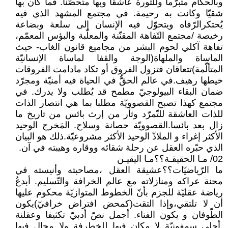
وبالحكّام متبرّما وللثّورة عاشقا وبها متحصّنا. فما كان بها
شقيّا وكانت به رحيمة. في مجتمع المشهد الذي فيه
يُحتكرالرّفاه ويتحوّل فيه الإنسان إلى سلعة وبضاعة
رخيصة /مجتمع التّفاهة المقنّنة والمعلّبة والبؤس المعمّم،
تفاهة آكلي لحوم البشر من مجاميع قانون الغاب- حيث
الماساة والملهاة(الوجة والقفا لماساة الإنسانيّة
المتألّمة)تتعاقان فتزول الفروق أو تكاد مادامت الفروقات
خيطها رهيف.في عالم الحقُّ في الحياة فيه أمنيّة ومجرّد
ضمان البقاء البيولوجيّ مطمح قد يُطلب ولا يدرك. في
مجتمع كهذا تصبح القصوويّة مطلبا بما هي انتصار الذات
للذات العاشقة للتّمرّد وثأر من إرث بائس من تاريخ ما
زال بعد بائسا.القصوويّة حصانة وسلاح. المَخرج الوحيد
الأكثر إغراء و الملاذّ الوحيد الأكثر مشروعيّة.ذلك هو البيان
الذي حبّره العقل عن رحلة شقائه ووقاره وهيبته في آن.
02/ مـا الحقيقـة؟؟مـا اليقيـن
ما الرّياضيّات؟؟عشيقة العقل ،مصاحبته وأنيسته في
محنة عراكه ومنازلاته مع عالم الخرافة والتّسليم. أبدعُ
رياضة عقليّة للجزم بأنّ الخطوط المتوازيّة محكوم عليها
أن لا تلتقي،وإذا التقت(كمحض افتراض خرافيّ)يكون
الطّوفان و يكون الفناء. أجمل نصّ أدبيّ تكثيفا وعقلنة
.أحلى سمفونيّة لا مكان فيها للخطرفة ولا مجال فيها