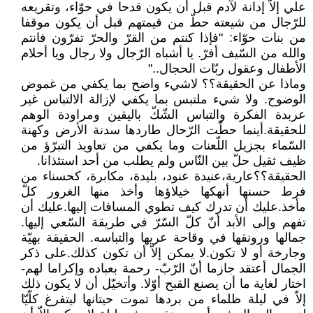
علي إلاّ إدانة لآدم قبل أن يكون قدحا في حوّاء، وتقريعه
للرّجال من شيعته حطّ من قيمتهم قبل أن يكون موقفا
من بنات حوّاء: "فإذا كنتم من القرّ والحرّ تفرّون فانتم
والله من السّيف أفرّ. يا أشباه الرّجال ولا رجال ويا أحلام
الأطفال وعقول ربّات الحجال.."
وماذا عن الحقيقة؟؟ لاشيء واضح بما يكفي من غموض
الوضوح. ولا شيء ملتبس بما يكفي لإزالة الالتباس غير
عربدة الفكرة والتباس الشّكّ باليقين ومراودة الوهم
للحقيقة.أينما حطّت الرّحال طاردها سدنة الأرض وكهنة
السّماء بجزيل اللّعنات وما يكفي من تعاويذ التبرّؤ من
ظيف ثقيل حلّ بين النّاس ولم يطلب من أحد استئذانا.
الحقيقة؟؟عارية،عنيدة عنود، بليدة، مكابرة، كحسناء من
فرط حسنها أنهكها خيلاؤها وأخذ منها الغرور كلّ
مأخذ.عليك أن تدرك كيف تطوي المسافات إليها.عليك أن
تفهم وإلى الأبد أنّ كلّ السّرّ في طريقة السّعي إليها.
جمالها ورونقها في وقاحة عريها والتباسه. الحقيقة بهيّة
وجارخة أو لا تكون.لا يمكن إلاّ أن تكون كذلك.على ذكر
الجمال أعتقد جازما أنّ الرّبّ- رحمة بعباده وإكراما لهم-
اختار لغاية ما أن يصنع القبح أوّلا. وأتخيّل أن لا يكون ذلك
إلاّ في ليلة ظلماء من بردها تموت حيتانها ليتفرغ كلّيّا