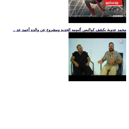
.. محمد عدوية يكشف كواليس ألبومه الجديد ومشروع عن والده أحمد عد