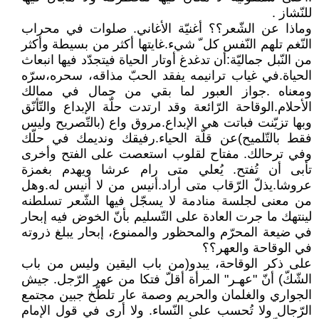
للنّشاز .
وماذا عن الشّعر؟؟ أغنيّة الأغاني. صلوات في محراب
النّغم تلهم النّفس كل ّ شيء.غايتها أكثر من بسيطة وأكثر
من النّبل جماليّة:أن تدغدغ أوتار الحياة فيتجدّد فيها انبعاث
الحياة.في غياب ترانيمه يفقد الحبّ مذاقه، سحره،سرّه
ومعناه .جواز العبور لما بقي من جمال في ممالك
الأحلام.الوقاحة الرّائعة وقد ارتدت حلّة الإبداع والتّأنّق
وبها تزيّنت فباتت هي الإبداع.مروق واع (بالتّصريح وليس
فقط بالتّلميح)عن قلّة الحياء.رفيقك ونديمك في حلّك
وفي ترحالك. مفتاح لقلوب استعصت على الفتح وأخرى
تأبى أن تُفتح. يُعلي متى رام عرشا ويهدم بغمزة
عروشا.يذلّ الرّقاب متى أراد.أنيس من لا أنيس له.وهل
من معنى لجلسة منادمة لا يسجّل فيها الشّعر تسلطنه
لينتهك ما جرت العادة على التّسليم بأنّ الخوض فيه إبحار
في ضيعة المحرّم والمحظور والممنوع، إبحار يبلغ ذروته
في الوقاحة والعهر؟؟
على ذكر الوقاحة، يبدو(من باب اليقين وليس من باب
الشّكّ) أنّ "عهـر" المرأة أقلّ فتكا من عهر الرّجل. جيش
الجواري والغلمان والحريم وصمة عار تلطّخ جبين مجتمع
الرّجال ولا تُحسب على النّساء. ولا أرى في قول الإمام