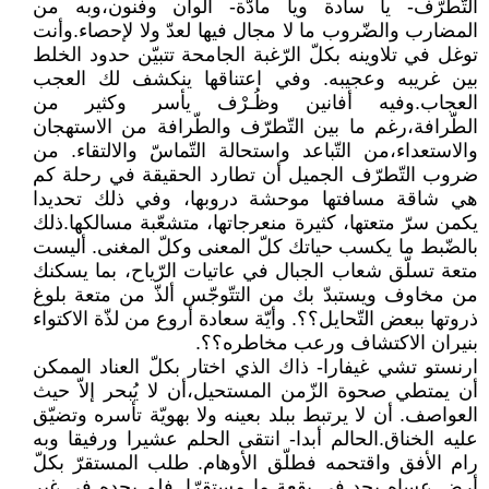
التّطرّف- يا سادة ويا مادّة- ألوان وفنون،وبه من
المضارب والضّروب ما لا مجال فيها لعدّ ولا لإحصاء.وأنت
توغل في تلاوينه بكلّ الرّغبة الجامحة تتبيّن حدود الخلط
بين غريبه وعجيبه. وفي اعتناقها ينكشف لك العجب
العجاب.وفيه أفانين وظُـرْف يأسر وكثير من
الطّرافة،رغم ما بين التّطرّف والطّرافة من الاستهجان
والاستعداء،من التّباعد واستحالة التّماسّ والالتقاء. من
ضروب التّطرّف الجميل أن تطارد الحقيقة في رحلة كم
هي شاقة مسافتها موحشة دروبها، وفي ذلك تحديدا
يكمن سرّ متعتها، كثيرة منعرجاتها، متشعّبة مسالكها.ذلك
بالضّبط ما يكسب حياتك كلّ المعنى وكلّ المغنى. أليست
متعة تسلّق شعاب الجبال في عاتيات الرّياح، بما يسكنك
من مخاوف ويستبدّ بك من التتّوجّس ألذّ من متعة بلوغ
ذروتها ببعض التّحايل؟؟. وأيّة سعادة أروع من لذّة الاكتواء
بنيران الاكتشاف ورعب مخاطره؟؟.
ارنستو تشي غيفارا- ذاك الذي اختار بكلّ العناد الممكن
أن يمتطي صحوة الزّمن المستحيل،أن لا يُبحر إلاّ حيث
العواصف. أن لا يرتبط ببلد بعينه ولا بهويّة تأسره وتضيّق
عليه الخناق.الحالم أبدا- انتقى الحلم عشيرا ورفيقا وبه
رام الأفق واقتحمه فطلّق الأوهام. طلب المستقرّ بكلّ
أرض عساه يجد في بقعة ما مستقرّا. فلم يجده في غير