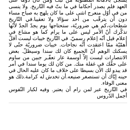
يسجّل بالأمانة المطلوبة من ثبت ومن كان دوما على
العهد فلم يصدر أحكاما في ما بتّ فيه التّاريخ. ولا ينسى
من في أوّل منعرج انثنى على ما كان يلهج به صباح مساء
دون أن يترقّب من أحد سؤالا ولا تعقيبا.في التّاريخ
شطحات،كم هي ضروريّة، ستحتاجها يوم يجدّ الجدّ لأنّها
تذكّرك أنّ الأمر ليس على ما يرام كما هو مشاع في
إعلام قيل أنّه إعلام رسميّ. في التّاريخ خيبات ليست أقلّ
أهمّيّة ممّا اعتقدت أنّه نجاحات. خيبات ضروريّة حتّى لا
يسكنك الوهم أنّ الجميع كان لك سندا وسيظلّ. بعض
الانتصارات ليست إلاّ أوسمة عار تعفّـر جبين من ساوم
على حقّك في غفلة منك. من كان لك يوما سندا في أمر
قد يبدو لك الآن بسيطا على خلاف ما كان عليه الحال في
حينه إيّاك أن تستصغر صنيعه.أن تخدش له كرامة.ذلك هو
معنى الوفاء.
في التّاريخ عبر لمن رام أن يعتبر. وفيه لكبار النّفوس
أجمل الدّروس