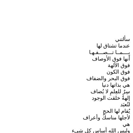
سألتني
عندما تشتاق لها
بِــــمــا تـــصـــفـهـا
أنها فوق الأوصاف
فوق الألهة
فوق الكون
فوق البحر والضفاف
هي بذاتها دنيا
سِرٌ للعِلمِ لا يُضاف
إلهةٌ خلقت الوجود
لتُعبَد
يُقام لها الحج
لأجلها مناسكٌ وأعراف
هي
وليس الله أساس كل شيء