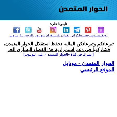
تابعونا على:
بودكاست
بنترست
تيلكرام
لينكدإن
الانستغرام
اليوتيوب
التويتر
الفيسبوك
تبرعاتكم وتبرعاتكن المالية تحفظ استقلال الحوار المتمدن،
فشاركونا في دعم استمرارية هذا الفضاء اليساري الحر
[اشترك في قناة ‫«الحوار المتمدن» على اليوتيوب]
الحوار المتمدن - موبايل
الموقع الرئيسي