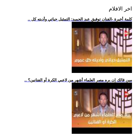
اخر الافلام
.. كلمة أخيرة -الفنان توفيق عبد الحميد: التمثيل حياتي وأديته كل
.. مين قالك إن بره مصر العلماء أشهر من لاعبي الكرة أو الفنانين؟