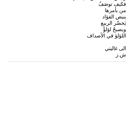
فكيف توصَفُ
من بأمرها
ينبض الفؤاد
يَخضّر الربيع
ويصبحُ لؤلؤً
اللؤلؤ قي الأصداف
الى غاليتي
ش.ز