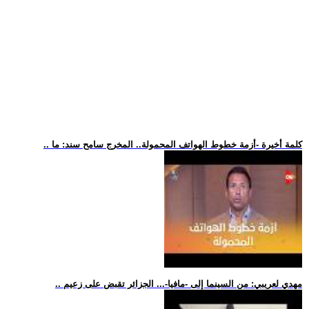
.. كلمة أخيرة -أزمة خطوط الهواتف المحمولة.. المخرج سامح سند: ما
.. مهدي لعريبي: من السينما إلى -مافيا-... الجزائر تقبض على زعيم