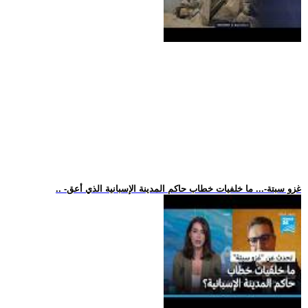
.. -غزو سبتة-... ما خلفيات خطاب حاكم المدينة الإسبانية الذي أعق