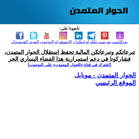
تابعونا على:
بودكاست
بنترست
تيلكرام
لينكدإن
الانستغرام
اليوتيوب
التويتر
الفيسبوك
تبرعاتكم وتبرعاتكن المالية تحفظ استقلال الحوار المتمدن،
فشاركونا في دعم استمرارية هذا الفضاء اليساري الحر
[اشترك في قناة ‫«الحوار المتمدن» على اليوتيوب]
الحوار المتمدن - موبايل
الموقع الرئيسي