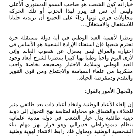
خياراته كون الشعب هو صاحب السمو الدستوري الأعلى
وليس أي نص قد يبرر لهذا الحزب أو تلك الحركة
محاولات فرض ثوبها رداءً على الجميع أن يرتديه جلبابا
للاستغفال والاستغلال…
ونظرا لأهمية العيد الوطني في أية دولة مستقلة حرة
تحترم شعبها فإن استفتاء الإرادة الشعبية هو الأساس في
اختياره والعراق ليس بمعزل عن شعوب العالم وإني
لأرى اليوم واجبا وطنيا بهيا كبيرا ينتظرنا لشرح أبعاد وجود
العيد الوطني وسلامة الاختيار وصحيحه بخاصة واجب
مفكرينا من علماء السياسة والاجتماع ومن قوى التنوير
والتقدم ودمقرطة الحياة..
ولنُجمِلْ الأمور بالقول:
إن إلغاء الأعياد الوطنية واتخاذ أعياد ذات بعد طائفي مثير
للخلاف والشقاق هو محاولة لمتابعة نهج التحول إلى دولة
دينية طائفية بدل خيار الشعب في دولة مدنية علمانية
بنظام ديموقراطي فديرالي وهو قرار يهز مهام بناء
الشخصية الوطنية ويحاول فك رابط الانتماء لهوية وطنية