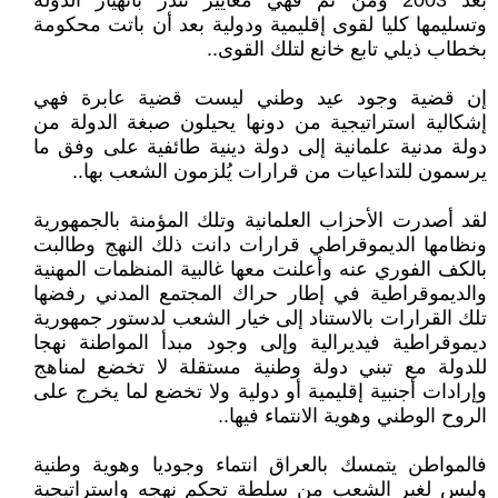
بعد 2003 ومن ثم فهي معايير تُنذر بانهيار الدولة
وتسليمها كليا لقوى إقليمية ودولية بعد أن باتت محكومة
بخطاب ذيلي تابع خانع لتلك القوى..
إن قضية وجود عيد وطني ليست قضية عابرة فهي
إشكالية استراتيجية من دونها يحيلون صبغة الدولة من
دولة مدنية علمانية إلى دولة دينية طائفية على وفق ما
يرسمون للتداعيات من قرارات يُلزمون الشعب بها..
لقد أصدرت الأحزاب العلمانية وتلك المؤمنة بالجمهورية
ونظامها الديموقراطي قرارات دانت ذلك النهج وطالبت
بالكف الفوري عنه وأعلنت معها غالبية المنظمات المهنية
والديموقراطية في إطار حراك المجتمع المدني رفضها
تلك القرارات بالاستناد إلى خيار الشعب لدستور جمهورية
ديموقراطية فيديرالية وإلى وجود مبدأ المواطنة نهجا
للدولة مع تبني دولة وطنية مستقلة لا تخضع لمناهج
وإرادات أجنبية إقليمية أو دولية ولا تخضع لما يخرج على
الروح الوطني وهوية الانتماء فيها..
فالمواطن يتمسك بالعراق انتماء وجوديا وهوية وطنية
وليس لغير الشعب من سلطة تحكم نهجه واستراتيجية