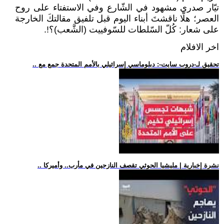
تيّار صدري مشهود في الشّارع وفي الاستفتاء على روح
العصر؛ هلّا ناقشتَ أبناء اليوم قبل تلفيق مقالتكَ الخارجة
على شعار: كُلّ السّلطات للسّوفييت (الشَّعب)؟!.
اخر الافلام
.. تحقيق لـ-دروب سايت-: دبلوماسي إسرائيلي بالأمم المتحدة جمع مع
.. نشرة إخبارية | مليشيا الحوثي تقصف النازحين في مأرب.. وأميركا