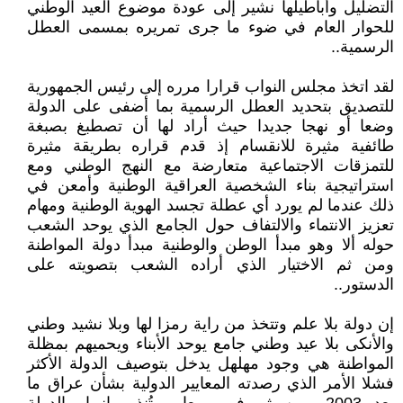
التضليل وأباطيلها نشير إلى عودة موضوع العيد الوطني
للحوار العام في ضوء ما جرى تمريره بمسمى العطل
الرسمية..
لقد اتخذ مجلس النواب قرارا مرره إلى رئيس الجمهورية
للتصديق بتحديد العطل الرسمية بما أضفى على الدولة
وضعا أو نهجا جديدا حيث أراد لها أن تصطبغ بصبغة
طائفية مثيرة للانقسام إذ قدم قراره بطريقة مثيرة
للتمزقات الاجتماعية متعارضة مع النهج الوطني ومع
استراتيجية بناء الشخصية العراقية الوطنية وأمعن في
ذلك عندما لم يورد أي عطلة تجسد الهوية الوطنية ومهام
تعزيز الانتماء والالتفاف حول الجامع الذي يوحد الشعب
حوله ألا وهو مبدأ الوطن والوطنية مبدأ دولة المواطنة
ومن ثم الاختيار الذي أراده الشعب بتصويته على
الدستور..
إن دولة بلا علم وتتخذ من راية رمزا لها وبلا نشيد وطني
والأنكى بلا عيد وطني جامع يوحد الأبناء ويحميهم بمظلة
المواطنة هي وجود مهلهل يدخل بتوصيف الدولة الأكثر
فشلا الأمر الذي رصدته المعايير الدولية بشأن عراق ما