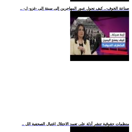
.. -صناعة الخوف-.. كيف تحول عبور المهاجرين إلى سبتة إلى -غزو- ل
.. منظمات حقوقية تنشر أدلة على تعمد الاحتلال اغتيال الصحفية الل