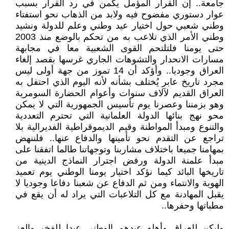
جامعة.. إن القرار المؤمل يكمن في رد القرار بسبب
عوار دستوري مفضوح فيه ولابد من الذهاب نحو استفتاء
وطني شعبي حول اختيار عيد وطني وعلم للدولة ونشيد
وطني الأمر الذي تلاعب به من تحكم بالوضع منذ 2003
حتى يومنا فلتلتحم القوى الشعبية معا في مجابهة
مسارات الانحدار والتشوهات الجاري غرسها بقصد إلغاء
العراق وجوديا.. وأؤكد أن 14 تموز من جهة أولى ليس
مجرد تاريخ عابر يُختلف بشأنه لأنه اليوم الذي احتفل به
العراق القديم لآلاف سنوات وأعوام الحضارة السومرية
وهو بزمننا وعصرنا يوم تأسيس الجمهورية التي لا يمكن
محو نهج بنائها الدولة العلمانية التي تحترم التعددية
والتنوع ومبدأ المواطنة وقيم الديموقراطية الفديرالية بلا
تراجع عن التقدم نحو تأمينها والدفاع عنها.. فلننهض
بمهامنا جميعا باختلاف مشاربنا وتوجهاتنا طالما اتفقنا على
مبدأ علمنة الدولة ورفض اجترار النماذج الدينية من
تاريخها البائد كيما نؤكد اختيار يومنا الوطني يوم تعميد
الهوية والانتماء ومن ثم الدفاع عن شعبنا دفاعا وجوديا لا
يقبل المهادنة مع كل التلاعبات التي يراد له أن يقع في
مطباتها وحفرها..
وليكن للعراق وأهله عيدهم الوطني عيدا للفخر والعز