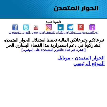
تابعونا على:
بودكاست
بنترست
تيلكرام
لينكدإن
الانستغرام
اليوتيوب
التويتر
الفيسبوك
تبرعاتكم وتبرعاتكن المالية تحفظ استقلال الحوار المتمدن،
فشاركونا في دعم استمرارية هذا الفضاء اليساري الحر
[اشترك في قناة ‫«الحوار المتمدن» على اليوتيوب]
الحوار المتمدن - موبايل
الموقع الرئيسي