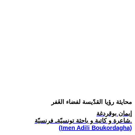
محايثة رؤيا القدّيسة لفضاء الغَفر
إيمان بوقردغة
شاعرة و كاتبة و باحثة تونسيّةـ فرنسيّة.
(Imen Adili Boukordagha)