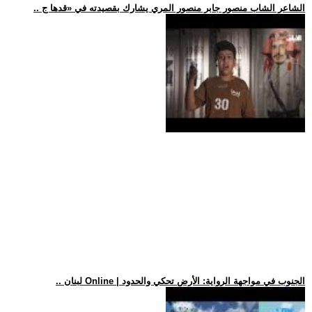
.. الشاعر الشاب منصور جابر منصور المري يشارك بقصيدته في «قدها ج
.. لبنان Online | الجنوب في مواجهة الرواية: الأرض تحكي والحدود