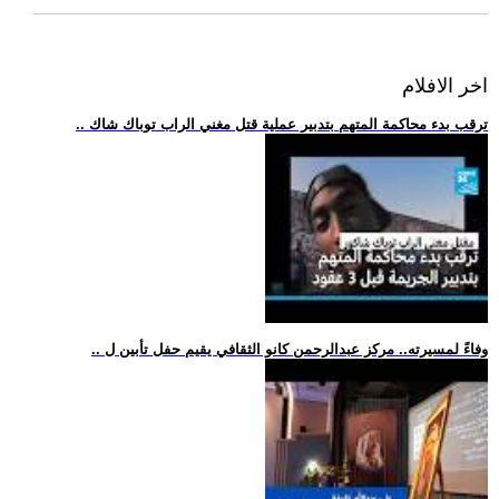
اخر الافلام
.. ترقب بدء محاكمة المتهم بتدبير عملية قتل مغني الراب توباك شاك
.. وفاءً لمسيرته.. مركز عبدالرحمن كانو الثقافي يقيم حفل تأبين ل