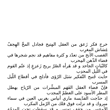
خرج فكر زَعق من العقل المٍتيح فجادل المخّ الهِجفّ
غِشاش المغرِب
العَصب الآنح من تعدّد و كثرة مفاهيم قد نجم شجرها في
فضاء الذّهن المِحرب
كالنّبات الجاحد و قد هَرأه الصّرّ بريح زَعزعٍ إذ عتّم القوم
في اللّيل المحدِب
حايث جُنبح التّفكير سَبَل الرّؤى فأدلج في أقطاع اللّيل
المسرب
فإنّ فضاء العقل الفَهَم المبشِّرات من الرّياح بهطل
المطر الأسود على الغطمّ المجدب
إذ حدّجت القدّيسة ماري أنياس بغربي العين في سماء
مبروك و قد نزلت فوق فلك من الرّمل المكرب
الأوعس من حِقف تونس و قد سقطت تحت المِدمّة