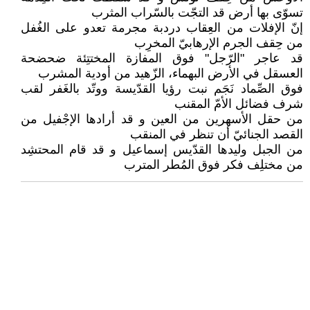
تسوّى بها أرض قد التجّت بالسّراب المثرب
إنّ الإفلات من العِقاب دردبة مجرمة تعدو على الغُفل
من حِقف الجرم الإرهابيّ المخرِب
قد عاجر "الرّجل" فوق المفازة المختتِئة ضحضحة
العسقل في الأرض البهماء، الزّهيد من أودية المشرب
فوق الصِّماد نَجَم نبت رؤيا القدّيسة ووتّد بالغَفر لقب
شرف فضائل الأمّ المقنب
من حقل الأسهرين من العين و قد أرادها الإجْفيل من
القصد الجنائيّ أن تنظر في المنقب
من الجبل وليدها القدّيس إسماعيل و قد قام المحتشِد
من مختلِف فكر فوق المُطر المترب