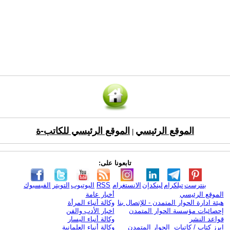
الموقع الرئيسي
الموقع الرئيسي للكاتب-ة
|
تابعونا على:
بنترست
تيلكرام
لينكدإن
الانستغرام
RSS
اليوتيوب
التويتر
الفيسبوك
الموقع الرئيسي
أخبار عامة
هيئة ادارة الحوار المتمدن - للإتصال بنا
وكالة أنباء المرأة
إحصائيات مؤسسة الحوار المتمدن
اخبار الأدب والفن
قواعد النشر
وكالة أنباء اليسار
ابرز كتاب / كاتبات الحوار المتمدن
وكالة أنباء العلمانية