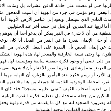
يارتها حتى لو مضت على حادثة الدفن عشرات بل ومئات الاف
البعض وهو مؤمن في جزء من الهوية أن الميت المدفون مثلا
جدث المادي الذي سيتحلل ويعود إلى عناصر الأرض الأولية، أما 
أما لربها عند المتدين، أو تحل في حسد أخر عند الحلوليين.
لمنطقية هي أن لا شيء في القبر يمكن أن يدعو أحدا أن يتوهم
ه، أو حتى الإيمان بقدرة ما في القبر من الفعل أيا كان نوع
 عن إيمان البعض بأن القدرة على الفعل الإيجابي من القب
ون بها وحتى نسبة الخارقية والمعجز لها، هذه الهوية التشكيل
من دليل نصي أو وجود فكرة حقيقية سابقة ومؤسسة لها، فهي أ
 الغرض منه إرشادي بزيارة القبور للأعتبار بأن لا شيء يبقى م
الأثر، أو رسم فكرة عند المأمور بالزيارة أن النهاية مهما أم
بر، المحطة الوجودية القادمة لنا جميعا، من هنا مثلا نفهم الن
 إلى قضية أصحاب الكهف "لنبني عليهم مسجدا" فقد كان ا
 المكين من جعله مسجدا، بل تعظيم فكرة القدرة الربانية 
له وضرورة السجود لله مع كل ما يقدمه من قدرة وقوة وفعل
ن خارج منظومة القوانين الوجود الشمولية.