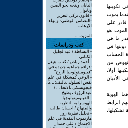
اليابان ويتجه نحو الصين
ي تكوينها
وتايوان
ندما يموت
-
قانون تركي لتعزيز
-التضامن الوطني- وإنهاء
ر قادر على
الإرهاب
الموت هو
المزيد.....
قدر ما هي
كتب ودراسات
دونتها في
-
البساطة / عبدالجليل
رة الحساب
الكناني
-
أحمد رباص / كتاب هيغل
لنهوض من
:قراءة جماعية جديدة في
لها أولا،
"فينومينولوجيا الروح"
-
الوعي كمشكلة في علم
ي الأديان
نفس السلوك .تأليف: S.L.
فيجوتسكي .الاتحا ... /
عبدالرؤوف بطيخ
ا الهوية
-
الفينومينولوجيا
هم الرابط
الهوسرلية النظرية
والمنهاج / احسان طالب
 تشكيلها،
-
تحليل نظرية روزا
هارتموت النقدية في علم
الاجتماع / علي حمدان