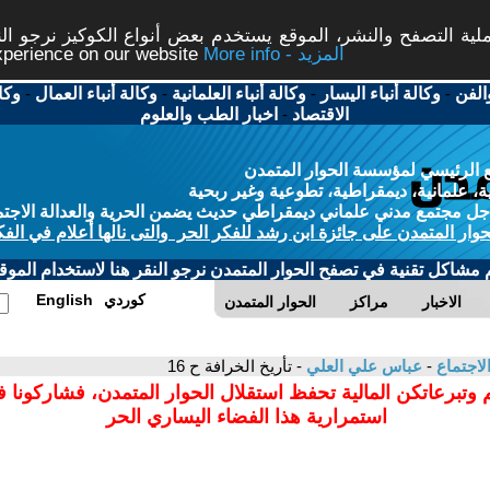
ة التصفح والنشر، الموقع يستخدم بعض أنواع الكوكيز نرجو النق
More info - المزيد
experience on our website
الفن
-
وكالة أنباء اليسار
-
وكالة أنباء العلمانية
-
وكالة أنباء العمال
-
وكا
الاقتصاد
-
اخبار الطب والعلوم
 الرئيسي لمؤسسة الحوار المتمدن
، علمانية، ديمقراطية، تطوعية وغير ربحية
ل مجتمع مدني علماني ديمقراطي حديث يضمن الحرية والعدالة الاجتم
حوار المتمدن على جائزة ابن رشد للفكر الحر والتى نالها أعلام في الفك
م مشاكل تقنية في تصفح الحوار المتمدن نرجو النقر هنا لاستخدام الموقع
كوردي
English
الاخبار
مراكز
الحوار المتمدن
لاجتماع
-
عباس علي العلي
- تأريخ الخرافة ح 16
 وتبرعاتكن المالية تحفظ استقلال الحوار المتمدن، فشاركونا 
استمرارية هذا الفضاء اليساري الحر