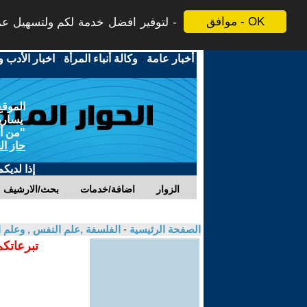
موافق - OK
لتوفير افضل خدمة لكم ولتسهيل عملي
أخبار عامة
-
وكالة أنباء المرأة
-
اخبار الأدب و
الموقع
يسارية
"من أج
حاز ال
إذا لديك
الزوار
اضافة/خدمات
بحث/الارشيف
الصفحة الرئيسية
-
الفلسفة ,علم النفس , وعلم ا
تبرعاتكم