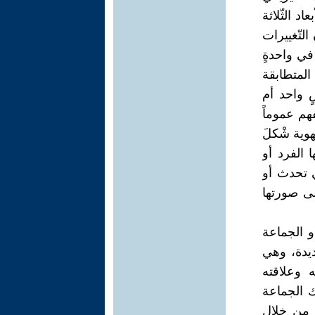
د الثّلاثة
لتّغييرات
في واحدةٍ
المتطابقة
ٍ واحد أم
فهم عموماً
وية شْكلَ
ا الفرد أو
ي تحدث أو
لى صورتها
و الجماعة
يدة، وهي
 وعلاقته
ك الجماعة
، من خلال