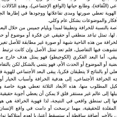
اعي (الثّقافة)، وطابع حياتها (الواقع الإجتماعي)، وهذهِ الدّلالات ا
لهوية تعطي صورتها ومدى تفاعلاتها ووجودها في إطارها ال
لأفكار والموضوعات بشكل عام وكلي.
صة بالنسبة للخرافة وتطبيقا لمبدأ ويليام جميس من خلال البعد
 لها، تمثل تباعد منطقي أو حقيقي عن فكرة أو موضوع أو حد
الخرافة من هذه الناحية شبهة أو صورة غير مطابقة للأصل تغي
وهت فيها التفاصيل، فلم تعد تمثل الأصل وإن كانت ترتبط 
قي، أما البعد الفكري (الكوجيطو) فهو يمثل هدف خارج م
ضية أو الموضوع أو الحدث الأم، فهو ينتمي بالشكل لكن بالتفاص
علي أو بالنتائج لا يتطبقان فكريا، يبقى البعد الأجتماعي للهوية
ه الخرافة الأجتماعي، إلى هدفية الخرافة وأسباب الخيار أ
شكيل المطلوب منها، هذه الأبعاد الثلاثة تعطي هوية خاصة
يلها إلى عالم غير مستقر قلق لا يمكن أن يعطي أجوبة حقيقية،
ا إلى تمنطق واقعي في النتيجة، لذا فهوية الخرافة هي هوي
 المقلدة للحقيقية، مهما ترسخت أو دامت في واقع الإنسان
 بالأخير أضافة ساقطة أو ستسقط أعتباريا لعدم أمتلاكها تو