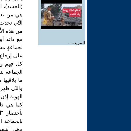
(الجسد)، ال
هي من تعطي
التّي تحدث
من هذه الأ
مع ذاته أو
المزيد.....
لجماعةٍ مشت
على إرجاع (
كلِ فِهمْ و
الجماعة لت
ما يلاقيها
والتّي ظهرت
الهوية إذن
كما هي قاع
بأختصار "
بالجماعة ال
وهي "شفرة 