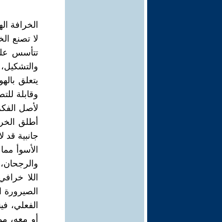
الخرافة اله
لا تصنع ال
تتأسس على
والتشكيل، 
يتعلق باله
وقابلة للتص
لأصل الفكرة
أطلق الخرا
جانبية قد ل
الأسوأ مما
والرجحان، 
اللا خراف
الصيرورة ا
الفعلي، في
أو معه، مم