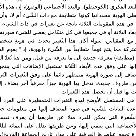
بعد الفكري (الكوجيطو)، والبعد الأجتماعي (الوضع)، إن هذهِ الأبعا
 الهوية محدداتها كونها متطابقة مع ذات الشّيء أم لا، وأن ا
 في هذهِ المقومات الثلاثة ناتجة عن تغيرات في ذات الشيء، 
بعاد الثلاثة أو في جميعها في كل متكامل يعطي للشيء صورته 
 مع المقياس، سواء أكان هذا التّغيير يحدث في هويةِ شخص
ركة مما ينتج فهماً متطابقاً بين الشّيء والهوية، إذ " يقوم ال
مطابقة) معرفة جديدة إلى ما نعرفه من قبل، ومن هنا تُعدّ اله
إنها على وفق هذهِ الأبعاد الثّلاثة تستقبل الإضافات التي ينتجه
ضاف إلى صورة الهوية متمظهر دائماً على وفق التّغيرات التّ
 من ظروف جديدة، تدخل بها الهوية حيزاً معرفياً آخر يضاف إ
 بها قبل أن تحصل هذهِ التّغيرات .
 هي المستقبل الأوضح لهذهِ التغيرات المتمظهرة على الفرد أ
دة البيانات للشّيء في ضوءِ المضاف إليها من معلومات جد
الشّفرة التي يمكن للفرد مثلا عن طريقها أن يعرف نفسه
أجتماعية التي ينتمي إليها، وعن طريقها يدلل على انتمائه لتل
تجمع عناصرها العرقية على مدار تاريخ الجماعة (التاريخ)