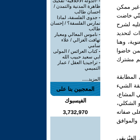
-
-الدولة الأخلاقية- تفكيك
ظاهرة المدنية والتمدن /
 غير ممكن
احسان طالب
التّي خاضت
-
جدوى الفلسفة، لماذا
نمارس الفلسفة؟ / إحسان
عليه لشرح
طالب
ات لتحديد
-
ناموس المعالي ومعيار
تهافت الغزالي / علاء
وية، وهنا
سامي
من خاضوا
-
كتاب العرائس / المولى
ابي سعيد حبيب الله
سم مشترك
-
تراجيديا العقل / عمار
التميمي
 المطابقة
المزيد.....
بقة الشيء
المعجبين بنا على
ي المشاع،
الفيسبوك
و الشكلي،
على صفاته
3,732,970
 والموافق
البعد الفيْزيقي