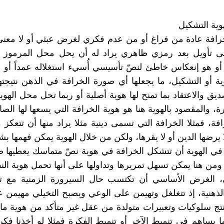
وية التشكيل
خرافة عادة من فراغ أو من عدم فكري لغرض عبثي أو لا معنى ل
 تأويل بعد رمزي ظاهري يراد له أن يحل محل المرموز ف
أو هو إنعكاس خاطئ لنصّ تأسيسي أُسيء استغلاله عمداً أو جه
وية أو التشكيل، ما يجعلها أي صورة الخرافة في الذهن نتيجت
ديق والاعتقاد بما تمنح لها هوية أصلية أو ربما تحل محل الهوي
، والمقصود بالهوية هنا هو هوية الخرافة التي يسعها لها الصان
فة، فمثلا الخرافة التي تسمى دينية مثلا يراد منها أن تتعكز 
ا يرضها الدين أو لا يقرها، ولكن من خلال الهوية يمكن فهمها ب
 في الهوية أن تتشكل الخرافة في هوية نصّ متماسك يعطيها ص
ومن هنا يمكن تسهل تمريرها وتداولها على أنها تحمل هوية ال
ي، الغرض الأساسي أن تكتسب حال السيرورة الزمنية مع تو
لذهنية، إذ تتغلغل وتهيمن على الوعي ويصبح التخيلي مهيمن ع
نتج سلوكيات وتعبيرات متولدة من عقل غير متأكد من هوية ما 
ا يساهم في تنميط الآخر أو تنميط الفكرة فمثلا لو أخذنا فكرة