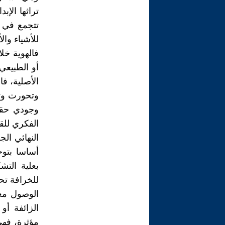
تراثها الإبد
تتجمع في ا
للأشياء وا
فالهوية خلا
أو الطبيعي
الأصلية، ف
وتحورت وتش
وجودي حقي
الفكري للق
النهائي الج
أساسا بتوج
بعلية الت
للخرافة تح
الوصول معه
الزائفة أو
مؤثرة، فهي