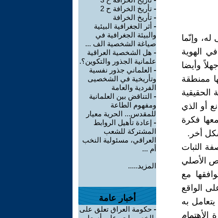
-
تأريخ الخرافة ح 2
-
تأريخ الخرافة
-
أثر الجغرافية البيئية
والبيئة الجغرافية في
ه، وإنّما
صياغة الشخصية الف ...
ي الهوية
-
هل الشخصية العراقية
علمانية الجذور والتكوين؟.
لاً وأيضا
-
العلماني جذور نفسية
ها ممنطقة
وتأريخية في الشخصيى
الفردية والعامة
ة الحقيقية
-
التناقض بين العلمانية
ومفهوم الطاعة
ع أو الذي
للمقدس... الحرية معيار
معها فكرة
-
إعادة تأهيل الروابط
المشتركة للشعب
شكل أخر.
العراقي، مسئولية النخب
فة الثبات
أم ...
نص الأصلي
المزيد.....
افقها مع
لى الواقع
أخبار عامة
يتعامل به
-
حكومة العراق تعلق على
 الأهتمام
-الخصومات- على أسعار