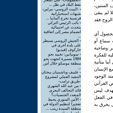
نفط البلاد في ظل ...
 السنين،
-
-البيت الروسي- ببرلين-
 لم يبقى
شبهات استخباراتية
فرنسية تحرج ألمانيا ...
الروح فقد
-
نائب الرئيس التركي
يتحدث عن احتمالية
انضمام مصر إلى اتفاقية
 بحصول أي
...
ه سماع أو
-
الجيش الروسي يسيطر
على بلدة أخرى في
ر وصاحبة
خاركوف (فيديو)
-
سوبيانين: تحييد نحو
ية للفكرة
1984 مسيرة اتجهت نحو
ما متأتية
منطقة موسكو خلال أس
...
ع الإنسان
-
علييف وباشينيان يبحثان
تد الوجود
التنفيذ العملي لمشروع
-طريق ترامب-
ص القرآني
-
من عبد الله الشهري
لهدف ليس
قائد التحالف البحري
المتعدد الجنسيات؟
في الفعل
-
الأمن السوري يحبط
تفجيرا لتنظيم الدولة في
 يخرق به
منطقة السيدة زينب ...
-
إعصار دولفين يضرب