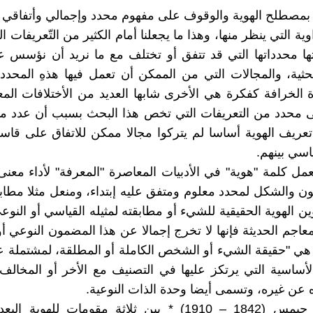
 بمصطلح الهوية والوقوف على مفهوم محدد وإجمالي وأتفاقي
وية التي ينظر منها، وهذا ما يجعلنا أمام الكثير من التّعريفات 
ها محدداتها التي قد تتفق أو تختلف مع ما نريد أن نؤسس 
بحثية، والمجالات التي من الممكن أن تعمل فيها هذهِ المحدد
الخرافة كفكرة هي الأخرى شابها العديد من الأختلافات المعن
 محدد من التعريفات التي تخص هذا البحث بسبب أن عدد م
عريف الهوية أساسا لم يتركوا مجالا ممكن للاتفاق على قا
اسي بينهم.
مل كلمة "هوية" في الأدبيات المعاصرة "المعرفة" لأداء معنى
 والشكل لمحدد معلوم ومتفق عليه إبتداء، ومنعل مثلا مطا
ن الهوية الحقيقية للشيء أو مطابقته لمثيله القياسي أو النوع
معاجم الحديثة فإنها لا تخرج إجمالا عن هذا المضمون النوعي أ
ا هي "حقيقة الشيء أو الشخص الكاملة أو المطلقة، لمشتملة 
لأساسية التي يرتكز عليها في التصنيف مع الأخر أو المخالف
ه عن غيره، وتسمى أيضا وحدة الذات النوعية.
يميز وليام جيمس (1842 – 1910) * بين ثلاثة مقومات للهوية 