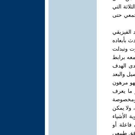
لثلاثة التي
جمعي حتى
 الفيزيقي
ث بأبعاده
رت وتبدلت
معه برابط
دى الهدف
يل والبعد
 فهو مرهون
و ما يعرف
 ومخصوصة
 ولا يمكن
ة الأشياء
 فاعلة أو
افق طبيعي