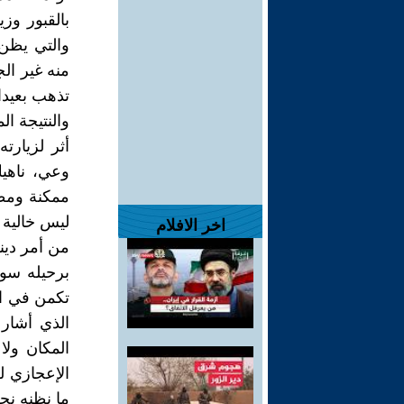
بالقبور وز
والتي يظن 
منه غير ال
تذهب بعيدا 
والنتيجة ا
أثر لزيارت
وعي، ناهيك
ممكنة ومظن
ليس خالية 
اخر الافلام
من أمر ديني
برحيله سوى 
تكمن في الق
الذي أشار
المكان ولا
الإعجازي ل
ما نظنه نح