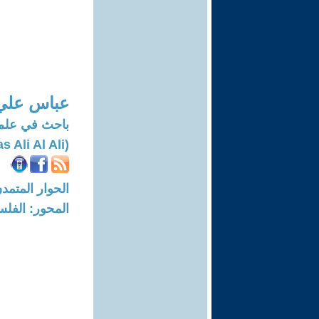
عباس علي 
باحث في علم 
(Abbas Ali Al Ali)
الحوار المتمدن-العدد: 7976 - 24
المحور: الفلس