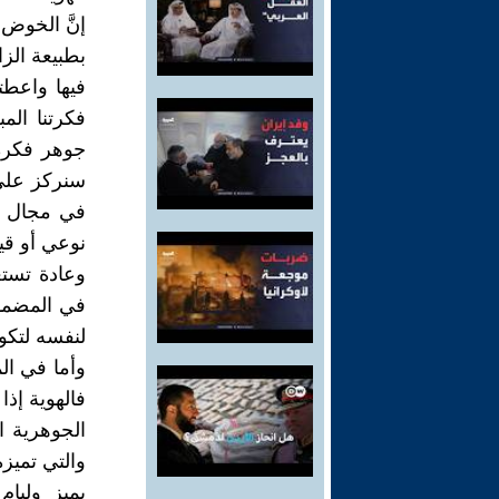
إنَّ الخوض
بطبيعة الزا
فيها واعطت
فكرتنا الم
جوهر فكرة 
سنركز على
في مجال ت
نوعي أو قي
وعادة تستع
في المضمون
لنفسه لتكوي
وأما في ال
فالهوية إذ
الجوهرية ا
والتي تميز