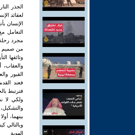
الجذر التا
لعقائد الإ
الإنسان بأن
التعامل مع
مجرد رحلة 
من صميم فك
وثائقها الت
والعقاب، أ
القبور والع
فعند القدم
فترتبط بال
ولكي لا ن
والتشكيل، 
بينهما، أول
وبالتالي 
الهوية