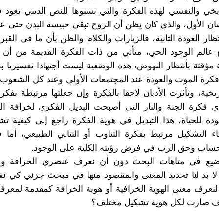
ريخي والنفسي لهذه الفكرة والتي نسبوها للنص الديني تعود ف
نسان الأول، والذي كان يظن أن الروح تبقى حبيسة البدن حتى ع
تظار العودة الثانية، فالزيارات والكلام والظن بأن ما في القب
 عالم الوجود الحي، متأتي من ذات الفكرة القديمة من أن 
مؤقتة بأنتظار النهوض، هذه الوضعية ليست أجتهادا تفسيريا ب
رة الموت والعودة عند المجتمعات الأولى وعند كل الشعوب 
أريخية، وتأثرت الأديان لاحقا بالفكرة وإن جعلتها مرتبطة بفك
ي فكرة الجنة والنار التي أصبحت البديل الفكري لخرافة ا
ودة للحياة، هذا التبديل في هوية الفكرة راجع إلى كيفية تشكي
اء التشكيل مرتبط بفكرة التناوب أو التتالي الطبيعي، أما ف
حساب وحق الرب في فرض رؤيته الكلية على الوجود.
ضيع في متاهات البحث دون أن نعرف عنصري الخرافة وهم
لا بد لنا تحديد المعنى والمقصود منها في مبحث جزئي كي نف
ا لنعرف معنى الهوية الخرافية أو هوية الخرافة كمقدمة لمعرفة
كيف صارت لكل هوية تشكيل مختلف؟