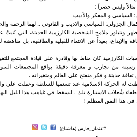
ثالاً وليس حصراً :
ِّد: السياسي و المفكر والأديب
كمال الجزولي: السياسي والاديب و القانوني .. لهما الرحمة والخل
ظهر وتتبلور ملامح الشخصية الكارزمية الحديثة، التي بُنيتْ
افة والإبداع، بعيداً عن الانتماء للقبلية والطائفية، بل مناهضة 
ات الكارزمية كان مناط بها وقادرة علي قيادة المجتمع للتغيي
 رسبته من تجارب و معرفة دقيقة بواقع المجتمعات السودا
قافة حديثة و فكر منفتح علي العالم ومتغيراته .
طنت له الحركة الاسلامية عند تسنمها للسلطة وعملت علي و
إطفاء شُعلات الاستنارة تلك . لنسقط في غياهب هذا الليل البه
في هذا النفق المظلم !
#عثمان_فارس (هاشتاغ)