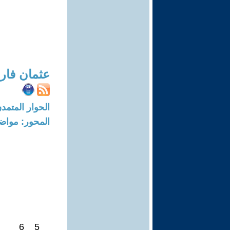
عثمان فا
الحوار المتمدن-العدد: 7973 - 24
المحور: مواض
5 _ 6