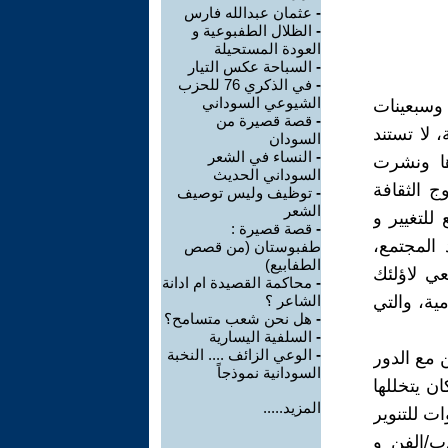
-
عثمان عبدالله فارس
-
الظلال الطفبوعية و
العودة المستحيلة
-
السباحة عكس التيار
-
في الذكري 76 للحزب
الشيوعي السوداني
نات وسبعينات
-
قصة قصيرة من
 لا تستند
السودان
-
النساء في الشعر
ها ونشرت
السوداني الحديث
ج الثقافة
-
توظيف وليس توصيف
الشعر
للتغيير و
-
قصة قصيرة :
المجتمع،
طفبوستان (من قصص
الطفابيع)
ي لاؤلئك
-
محاكمة القصيدة ام ادانة
ية، والتي
الشاعر ؟
-
هل نحن شعب متسامح؟
-
السلفية اليسارية
-
الوعي الزائف .... النخبة
تماهي دور الفن مع الدور
السودانية نموذجاً
ن يتخللها
المزيد.....
ات للتنوير
ب/الفن و