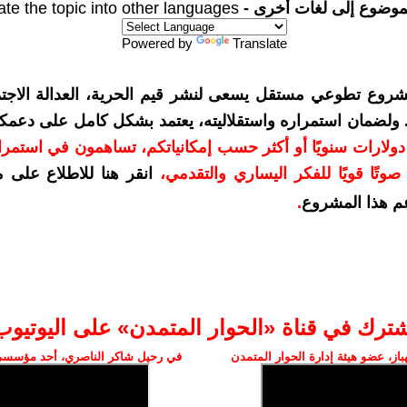
موضوع إلى لغات أخرى -
ate the topic into other languages
Powered by
Translate
شروع تطوعي مستقل يسعى لنشر قيم الحرية، العدالة الاجتم
. ولضمان استمراره واستقلاليته، يعتمد بشكل كامل على دعمك
دعمكم بمبلغ 10 دولارات سنويًا أو أكثر حسب إمكانياتكم، تساهمون في استم
وتًا قويًا للفكر اليساري والتقدمي
،
انقر هنا للاطلاع على 
م هذا المشروع
.
شترك في قناة «الحوار المتمدن» على اليوتيوب
ز، عضو هيئة إدارة الحوار المتمدن
في رحيل شاكر الناصري، أحد مؤسسي 