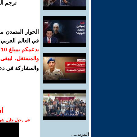
ترجم ال
الحوار المتمدن م
في العالم العربي
ب
والمستقل، ليبقى ص
والمشاركة في دع
ا‫
في رحيل جليل شهبا
المزيد.....