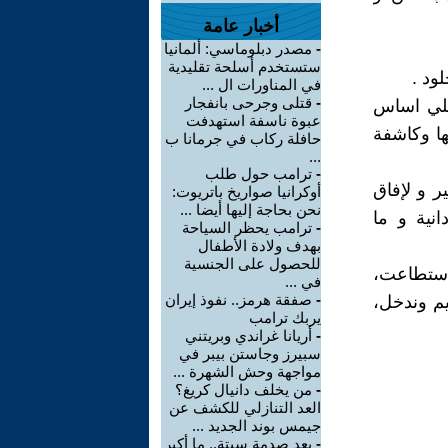
أخبار عامة
-
مصدر دبلوماسي: ألمانيا
ستستخدم أسلحة تقليدية
ود .
في المناورات ال ...
-
قتلى وجرحى بانفجار
 علي اساس
عبوة ناسفة استهدفت
لها وكاشفة
حافلة ركاب في جرمانا ب
...
-
ترامب حول طلب
ر و لإفاق
أوكرانيا صواريخ باتريوت:
نحن بحاجة إليها أيضا ...
نية و ما
-
ترامب يحظر السياحة
بهدف ولادة الأطفال
للحصول على الجنسية
استطاعت،
في ...
-
صفقة هرمز.. نفوذ إيران
يم وندخل،
يربك ترامب
-
أريانا غراندي وبريتني
سبيرز وجاستن بيبر في
مواجهة وحش الشهرة ...
-
من يخلف دانيال كريغ؟
العد التنازلي للكشف عن
جيمس بوند الجديد ...
-
بعد صدمة سبتة.. ما أكبر