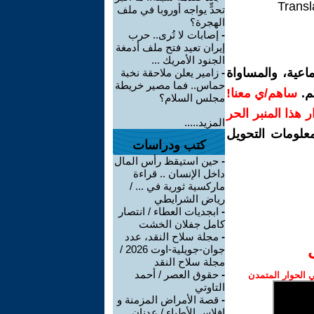
Transl
تحدٍّ يواجه أوروبا في ملف
الهجرة؟
-
إصابات لا تُرى.. حرب
إيران تعيد فتح ملف أدمغة
الجنود الأمريك ...
اعية، والمساواة
-
زامير يعلن ملاحقة نخبة
حماس.. فما مصير خريطة
م.
ساهم/ي معنا!
مجلس السلام؟
رار هذا المنبر الحر
المزيد.....
معلومات التحويل
كتب ودراسات
-
حين استيقظ رأس المال
داخل الإنسان .. قراءة
ماركسية ثورية في ... /
رياض الشرايطي
-
ابجديات العطاء / انتصار
كامل جفلان الخشت
-
مجلة سلاح النقد، عدد
جوان-جويلية-اوت 2026 /
مجلة سلاح النقد
-
حقوق العصر / أحمد
الحوار المتمدن
التاوتي
-
قصة الأمراض المزمنة و
إفلاس الأطباء / عدنان