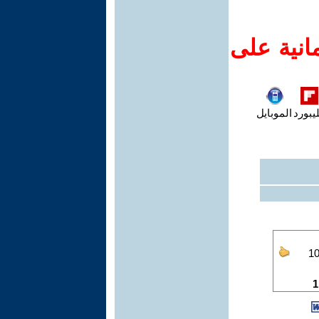
انية على
يبورد
الموبايل