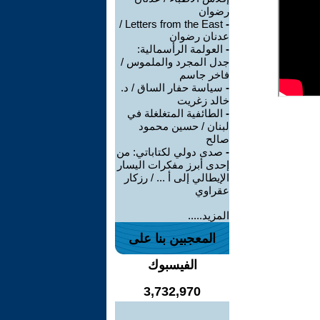
رضوان
Letters from the East /
-
عدنان رضوان
-
العولمة الرأسمالية:
جدل المجرد والملموس /
فاخر جاسم
-
سياسة حفار الساق / د.
خالد زغريت
-
الطائفية المتغلغلة في
لبنان / حسين محمود
صالح
-
صدى دولي لكتاباتي: من
إحدى أبرز مفكرات اليسار
الإيطالي إلى أ ... / رزكار
عقراوي
المزيد.....
المعجبين بنا على
الفيسبوك
3,732,970