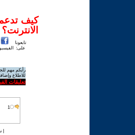
كيف تدعم-
الانترنت؟
تابعونا
على:
الفيسب
رأيكم مهم للج
للاطلاع وإضافة
تعليقات الف
|
ن