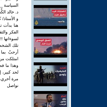
السياسة _ م
د. خالد الك
و الأستاذ/ 
هنا بدأت ت
الفكر والثق
لسوءاتها !!
تلك الشخصي
أرحبّ بما
امتلكت من ث
وهذا ما ف
لحد كبير، 
مرة أخري، 
نواصل