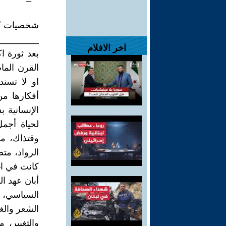
شخصيات كا
________
اخر الافلام
القرن الما
او لا تسن
أفكارها من
الإنسانية 
لحياة أجم
وقتذاك، م
الرواد، مت
كانت في اغ
السياسي، ف
الشعر والغن
والتغيير،