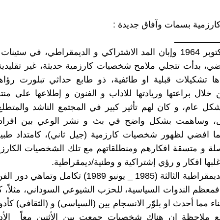
رزمية بسمات وآفاق جديدة :
_________
بعد ثورة اكتوبر 1964 وإبان المد الاشتراكي و الديمقراطي، في ستي
ضي، بدأت تتجلي ملامح شخصيات كارزمية حديثة، غير تقليدية،
دها تشكيلات قبلية او طائفية، ذو طابع حداثي تبلورت رؤا
 خلال براعتها وريادتها للاداب و الفنون و إطلاعها علي منتو
بشكل عام، و كان لهم تأثير كبير في المجتمع الناشد والمتطلع 
ل، وساهمت بشكل واضح في بث و نشر الوعي بين افراد 
ما افضي لظهور شخصيات كارزمية (جيل ثاني)، كامتداد طبيع
صلة و متسقة افكارهم ومنطلقاتهم مع تلك الشخصيات الكارزم
لبها افكار و رؤي إشتراكية و وطنية/ديمقراطية.
أبان عهد الديمقراطية الثالثة (1985 _ يونيو 1989) تكامل و
معظم الندوات السياسية، للحزب الشيوعي السوداني، مثلاً، كا
اء مما أحدث او بلوّر الانسجام بين (السياسي) و (الثقافي) كأدو
 مع ملاحظة ان هناك شخصيات جمعت بين الأثنين معاً_ الأد