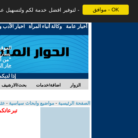
موافق - OK
لتوفير افضل خدمة لكم ولتسهيل عملي
أخبار عامة
-
وكالة أنباء المرأة
-
اخبار الأدب و
الموقع
يسارية
"من أج
حاز ال
إذا لديك
الزوار
اضافة/خدمات
بحث/الارشيف
الصفحة الرئيسية
-
مواضيع وابحاث سياسية
-
عث
تبرعاتكم