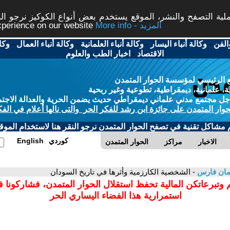
ة التصفح والنشر، الموقع يستخدم بعض أنواع الكوكيز نرجو النق
More info - المزيد
experience on our website
الفن
-
وكالة أنباء اليسار
-
وكالة أنباء العلمانية
-
وكالة أنباء العمال
-
وكا
الاقتصاد
-
اخبار الطب والعلوم
 الرئيسي لمؤسسة الحوار المتمدن
، علمانية، ديمقراطية، تطوعية وغير ربحية
ل مجتمع مدني علماني ديمقراطي حديث يضمن الحرية والعدالة الاجتم
حوار المتمدن على جائزة ابن رشد للفكر الحر والتى نالها أعلام في الفك
م مشاكل تقنية في تصفح الحوار المتمدن نرجو النقر هنا لاستخدام الموقع
كوردي
English
الاخبار
مراكز
الحوار المتمدن
مان فارس
- الشخصية الكارزمية وأثرها في تاريخ السودان
 وتبرعاتكن المالية تحفظ استقلال الحوار المتمدن، فشاركونا 
استمرارية هذا الفضاء اليساري الحر