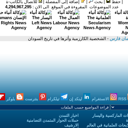
|
حفظ
|
بحث
|
إضافة إلى المفضلة
|
للاتصال بالكاتب-ة
عدد الموضوعات المقروءة في الموقع الى الان :
4,294,967,295
مان فارس
- الشخصية الكارزمية وأثرها في تاريخ السودان
RSS
الانستغرام
لينكد إن
تيلكرام
بنترست
بلوكر
ث الماركسية واليسار
اخبار التمدن
ة
حملات الحوار المتمدن التضامنية
حاث العلمانية في العالم
الارشيف