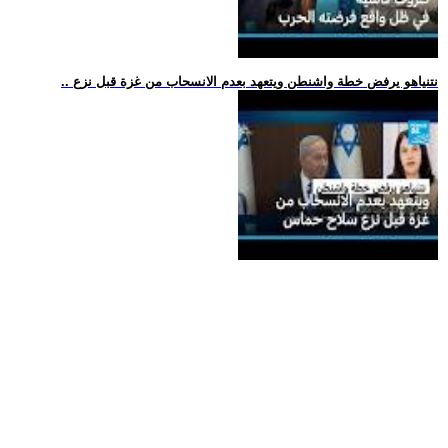
.. نتنياهو يرفض خطة واشنطن ويتعهد بعدم الانسحاب من غزة قبل نزع