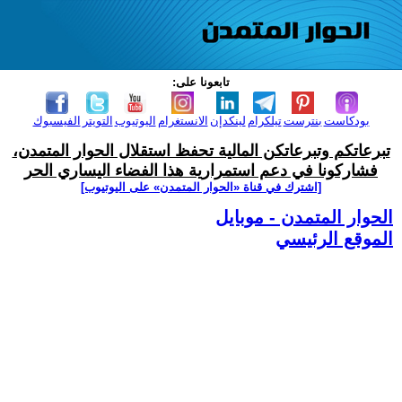
تابعونا على:
بودكاست
بنترست
تيلكرام
لينكدإن
الانستغرام
اليوتيوب
التويتر
الفيسبوك
تبرعاتكم وتبرعاتكن المالية تحفظ استقلال الحوار المتمدن،
فشاركونا في دعم استمرارية هذا الفضاء اليساري الحر
[اشترك في قناة ‫«الحوار المتمدن» على اليوتيوب]
الحوار المتمدن - موبايل
الموقع الرئيسي