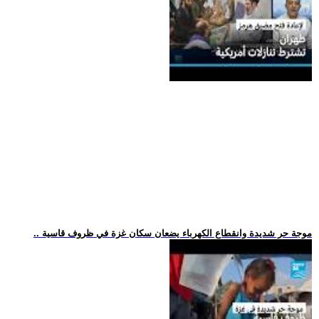
.. موجة حر شديدة وانقطاع الكهرباء يضعان سكان غزة في ظروف قاسية