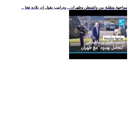
.. مواجهة متقلبة بين واشنطن وطهران... وترامب يقول إن بلاده تتعا